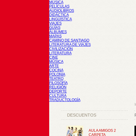
MÚSICA
PELÍCULAS
AUDIOLIBROS
DIDÁCTICA
LINGÜÍSTICA
VIAJES
GUÍAS
ÁLBUMES
MAPAS
CAMINO DE SANTIAGO
LITERATURA DE VIAJES
CIVILIZACIÓN
LITERATURA
CINE
MÚSICA
ARTE
COCINA
POLONIA
TEATRO
FILOSOFÍA
RELIGIÓN
DEPORTE
CULTURA
TRADUCTOLOGÍA
I
DESCUENTOS
AULA AMIGOS 2
CARPETA