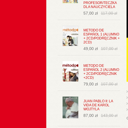
PROFESOR/TECZKA
DLA NAUCZYCIELA
57,00 zł
117,00 zł
METODO DE
ESPAŃOL 1 (ALUMNO
+ 2CD/PODRĘCZNIK +
2CD)
49,00 zł
107,00 zł
METODO DE
ESPAŃOL 2 (ALUMNO
+ 2CD/PODRĘCZNIK
+2CD)
79,00 zł
107,00 zł
JUAN PABLO II: LA
VIDA DE KAROL
WOJTYLA
87,00 zł
143,00 zł