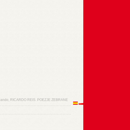
nando, RICARDO REIS. POEZJE ZEBRANE