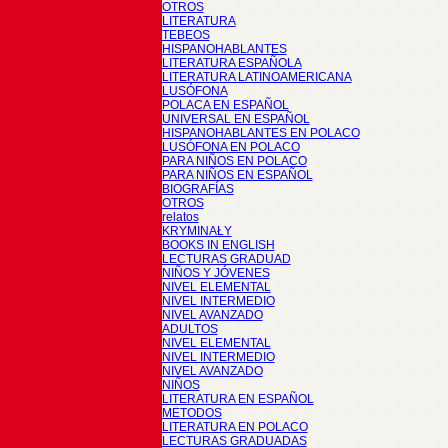
OTROS
LITERATURA
TEBEOS
HISPANOHABLANTES
LITERATURA ESPAÑOLA
LITERATURA LATINOAMERICANA
LUSÓFONA
POLACA EN ESPAÑOL
UNIVERSAL EN ESPAÑOL
HISPANOHABLANTES EN POLACO
LUSÓFONA EN POLACO
PARA NIÑOS EN POLACO
PARA NIÑOS EN ESPAÑOL
BIOGRAFÍAS
OTROS
relatos
KRYMINAŁY
BOOKS IN ENGLISH
LECTURAS GRADUAD
NIÑOS Y JÓVENES
NIVEL ELEMENTAL
NIVEL INTERMEDIO
NIVEL AVANZADO
ADULTOS
NIVEL ELEMENTAL
NIVEL INTERMEDIO
NIVEL AVANZADO
NIÑOS
LITERATURA EN ESPAÑOL
METODOS
LITERATURA EN POLACO
LECTURAS GRADUADAS