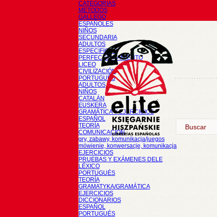
CATEGORÍAS
METODOS
GALLEGO
ESPAÑOLES
NIÑOS
SECUNDARIA
ADULTOS
ESPECIFICOS
PERFECCIONAMIENTO
LICEO
CIVILIZACIÓN
PORTUGUÉS
ADULTOS
NIÑOS
CATALÁN
EUSKERA
GRAMÁTICA Y EJERCICIOS
ESPAÑOL
TEORÍA
COMUNICACIÓN
gry, zabawy, komunikacja/juegos
mówienie, konwersacje, komunikacja
EJERCICIOS
PRUEBAS Y EXÁMENES DELE
LÉXICO
PORTUGUÉS
TEORÍA
GRAMATYKA/GRAMÁTICA
EJERCICIOS
DICCIONARIOS
ESPAÑOL
PORTUGUÉS