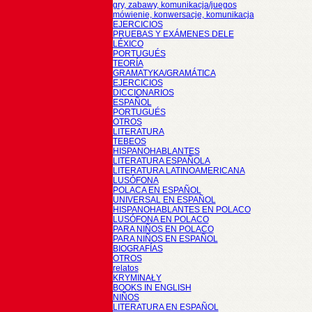
gry, zabawy, komunikacja/juegos
mówienie, konwersacje, komunikacja
EJERCICIOS
PRUEBAS Y EXÁMENES DELE
LÉXICO
PORTUGUÉS
TEORÍA
GRAMATYKA/GRAMÁTICA
EJERCICIOS
DICCIONARIOS
ESPAÑOL
PORTUGUÉS
OTROS
LITERATURA
TEBEOS
HISPANOHABLANTES
LITERATURA ESPAÑOLA
LITERATURA LATINOAMERICANA
LUSÓFONA
POLACA EN ESPAÑOL
UNIVERSAL EN ESPAÑOL
HISPANOHABLANTES EN POLACO
LUSÓFONA EN POLACO
PARA NIÑOS EN POLACO
PARA NIÑOS EN ESPAÑOL
BIOGRAFÍAS
OTROS
relatos
KRYMINAŁY
BOOKS IN ENGLISH
NIÑOS
LITERATURA EN ESPAÑOL