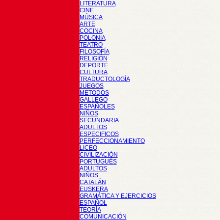
LITERATURA
CINE
MÚSICA
ARTE
COCINA
POLONIA
TEATRO
FILOSOFÍA
RELIGIÓN
DEPORTE
CULTURA
TRADUCTOLOGÍA
JUEGOS
METODOS
GALLEGO
ESPAÑOLES
NIÑOS
SECUNDARIA
ADULTOS
ESPECIFICOS
PERFECCIONAMIENTO
LICEO
CIVILIZACIÓN
PORTUGUÉS
ADULTOS
NIÑOS
CATALÁN
EUSKERA
GRAMÁTICA Y EJERCICIOS
ESPAÑOL
TEORÍA
COMUNICACIÓN