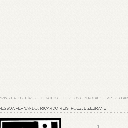
nicio
CATEGORÍAS
LITERATURA
LUSÓFONA EN POLACO
PESSOA Fer
>
>
>
>
PESSOA FERNANDO, RICARDO REIS. POEZJE ZEBRANE