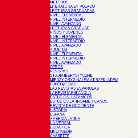
METODOS
LITERATURA EN POLACO
LECTURAS GRADUADAS
NIVEL ELEMENTAL
NIVEL INTERMEDIO
NIVEL AVANZADO
LECTURAS GRADUAD
NIÑOS Y JÓVENES
NIVEL ELEMENTAL
NIVEL INTERMEDIO
NIVEL AVANZADO
ADULTOS
NIVEL ELEMENTAL
NIVEL INTERMEDIO
NIVEL AVANZADO
OTROS
REVISTAS
STUDIA IBERYSTYCZNE
MIĘDZY ORYGINAŁEM A PRZEKŁADEM
PUNTOyCOMA
LAS REVISTAS ESPANOLAS
LA REVISTA ESPAÑOLA
ESTUDIOS HISPANICOS
ESTUDIOS LATINOAMERICANOS
REVISTA DE OCCIDENTE
HISTORIA
ESPAÑA
AMÉRICA LATINA
UNIVERSAL
DIDÁCTICA
MULTIMEDIA
CASSETTE