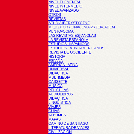
NIVEL ELEMENTAL
NIVEL INTERMEDIO
NIVEL AVANZADO
OTROS
REVISTAS
STUDIA IBERYSTYCZNE
MIĘDZY ORYGINAŁEM A PRZEKŁADEM
PUNTOyCOMA
LAS REVISTAS ESPANOLAS
LA REVISTA ESPAÑOLA
ESTUDIOS HISPANICOS
ESTUDIOS LATINOAMERICANOS
REVISTA DE OCCIDENTE
HISTORIA
ESPAÑA
AMÉRICA LATINA
UNIVERSAL
DIDÁCTICA
MULTIMEDIA
CASSETTE
MÚSICA
PELÍCULAS
AUDIOLIBROS
DIDÁCTICA
LINGÜÍSTICA
VIAJES
GUÍAS
ÁLBUMES
MAPAS
CAMINO DE SANTIAGO
LITERATURA DE VIAJES
CIVILIZACIÓN