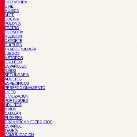
LITERATURA
CINE
MÚSICA
ARTE
COCINA
POLONIA
TEATRO
FILOSOFÍA
RELIGIÓN
DEPORTE
CULTURA
TRADUCTOLOGÍA
JUEGOS
METODOS
GALLEGO
ESPAÑOLES
NIÑOS
SECUNDARIA
ADULTOS
ESPECIFICOS
PERFECCIONAMIENTO
LICEO
CIVILIZACIÓN
PORTUGUÉS
ADULTOS
NIÑOS
CATALÁN
EUSKERA
GRAMÁTICA Y EJERCICIOS
ESPAÑOL
TEORÍA
COMUNICACIÓN