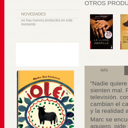
OTROS PRODUC
NOVEDADES
no hay nuevos productos en este
momento
MÁS
"Nadie quiere
sienten mal. 
televisión. c
cambian el ca
y la realidad 
Marc se encu
agujero, pide