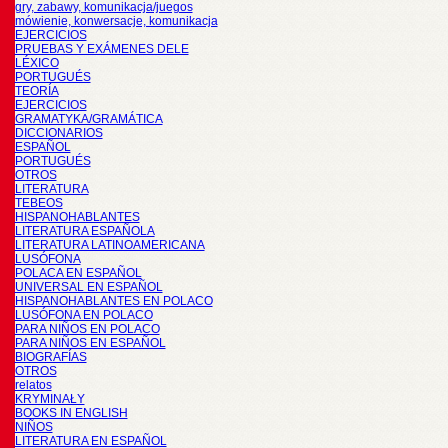
gry, zabawy, komunikacja/juegos
mówienie, konwersacje, komunikacja
EJERCICIOS
PRUEBAS Y EXÁMENES DELE
LÉXICO
PORTUGUÉS
TEORÍA
EJERCICIOS
GRAMATYKA/GRAMÁTICA
DICCIONARIOS
ESPAÑOL
PORTUGUÉS
OTROS
LITERATURA
TEBEOS
HISPANOHABLANTES
LITERATURA ESPAÑOLA
LITERATURA LATINOAMERICANA
LUSÓFONA
POLACA EN ESPAÑOL
UNIVERSAL EN ESPAÑOL
HISPANOHABLANTES EN POLACO
LUSÓFONA EN POLACO
PARA NIÑOS EN POLACO
PARA NIÑOS EN ESPAÑOL
BIOGRAFÍAS
OTROS
relatos
KRYMINAŁY
BOOKS IN ENGLISH
NIÑOS
LITERATURA EN ESPAÑOL