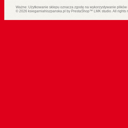
Ważne: Użytkowanie sklepu oznacza zgodę na wykorzystywanie plików 
© 2026 ksiegarniahiszpanska.pl by
PrestaShop
™
LMK studio
. All rights