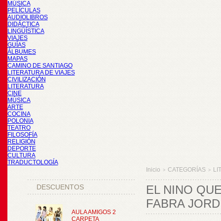
MÚSICA
PELÍCULAS
AUDIOLIBROS
DIDÁCTICA
LINGÜÍSTICA
VIAJES
GUÍAS
ÁLBUMES
MAPAS
CAMINO DE SANTIAGO
LITERATURA DE VIAJES
CIVILIZACIÓN
LITERATURA
CINE
MÚSICA
ARTE
COCINA
POLONIA
TEATRO
FILOSOFÍA
RELIGIÓN
DEPORTE
CULTURA
TRADUCTOLOGÍA
Inicio
CATEGORÍAS
LI
>
>
DESCUENTOS
EL NINO QUE
FABRA JORD
AULA AMIGOS 2
CARPETA