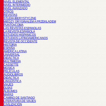
NIVEL ELEMENTAL
NIVEL INTERMEDIO
NIVEL AVANZADO
OTROS
REVISTAS
STUDIA IBERYSTYCZNE
MIĘDZY ORYGINAŁEM A PRZEKŁADEM
PUNTOyCOMA
LAS REVISTAS ESPANOLAS
LA REVISTA ESPAÑOLA
ESTUDIOS HISPANICOS
ESTUDIOS LATINOAMERICANOS
REVISTA DE OCCIDENTE
HISTORIA
ESPAÑA
AMÉRICA LATINA
UNIVERSAL
DIDÁCTICA
MULTIMEDIA
CASSETTE
MÚSICA
PELÍCULAS
AUDIOLIBROS
DIDÁCTICA
LINGÜÍSTICA
VIAJES
GUÍAS
ÁLBUMES
MAPAS
CAMINO DE SANTIAGO
LITERATURA DE VIAJES
CIVILIZACIÓN