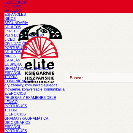
CATEGORÍAS
METODOS
GALLEGO
ESPAÑOLES
NIÑOS
SECUNDARIA
ADULTOS
ESPECIFICOS
PERFECCIONAMIENTO
LICEO
CIVILIZACIÓN
PORTUGUÉS
ADULTOS
NIÑOS
CATALÁN
EUSKERA
GRAMÁTICA Y EJERCICIOS
ESPAÑOL
TEORÍA
COMUNICACIÓN
gry, zabawy, komunikacja/juegos
mówienie, konwersacje, komunikacja
EJERCICIOS
PRUEBAS Y EXÁMENES DELE
LÉXICO
PORTUGUÉS
TEORÍA
EJERCICIOS
GRAMATYKA/GRAMÁTICA
DICCIONARIOS
ESPAÑOL
PORTUGUÉS