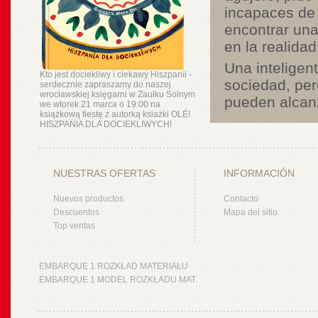
incapaces de
encontrar un
en la realida
Una inteligent
Kto jest dociekliwy i ciekawy Hiszpanii -
sociedad, per
serdecznie zapraszamy do naszej
wrocławskiej księgarni w Zaułku Solnym
pueden alcanz
we wtorek 21 marca o 19:00 na
książkową fiestę z autorką ksiażki OLÉ!
HISZPANIA DLA DOCIEKLIWYCH!
NUESTRAS OFERTAS
INFORMACIÓN
Nuevos productos
Contacto
Descuentos
Mapa del sitio
Top ventas
EMBARQUE 1 ROZKŁAD MATERIAŁU
EMBARQUE 1 MODEL ROZKŁADU MAT.