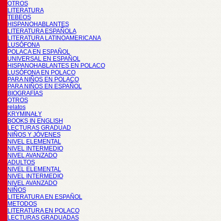
OTROS
LITERATURA
TEBEOS
HISPANOHABLANTES
LITERATURA ESPAÑOLA
LITERATURA LATINOAMERICANA
LUSÓFONA
POLACA EN ESPAÑOL
UNIVERSAL EN ESPAÑOL
HISPANOHABLANTES EN POLACO
LUSÓFONA EN POLACO
PARA NIÑOS EN POLACO
PARA NIÑOS EN ESPAÑOL
BIOGRAFÍAS
OTROS
relatos
KRYMINAŁY
BOOKS IN ENGLISH
LECTURAS GRADUAD
NIÑOS Y JÓVENES
NIVEL ELEMENTAL
NIVEL INTERMEDIO
NIVEL AVANZADO
ADULTOS
NIVEL ELEMENTAL
NIVEL INTERMEDIO
NIVEL AVANZADO
NIÑOS
LITERATURA EN ESPAÑOL
METODOS
LITERATURA EN POLACO
LECTURAS GRADUADAS