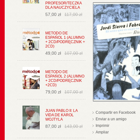
PROFESOR/TECZKA
DLA NAUCZYCIELA
57,00 zł
117,00 zł
METODO DE
ESPAŃOL 1 (ALUMNO
+ 2CD/PODRĘCZNIK +
2CD)
49,00 zł
107,00 zł
METODO DE
ESPAŃOL 2 (ALUMNO
+ 2CD/PODRĘCZNIK
+2CD)
79,00 zł
107,00 zł
JUAN PABLO II: LA
Compartir en Facebook
VIDA DE KAROL
Enviar a un amigo
WOJTYLA
Imprimir
87,00 zł
143,00 zł
Ampliar