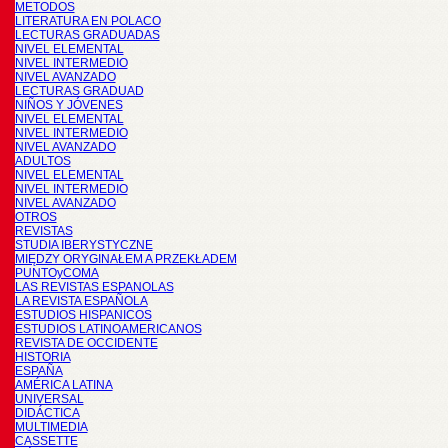
METODOS
LITERATURA EN POLACO
LECTURAS GRADUADAS
NIVEL ELEMENTAL
NIVEL INTERMEDIO
NIVEL AVANZADO
LECTURAS GRADUAD
NIÑOS Y JÓVENES
NIVEL ELEMENTAL
NIVEL INTERMEDIO
NIVEL AVANZADO
ADULTOS
NIVEL ELEMENTAL
NIVEL INTERMEDIO
NIVEL AVANZADO
OTROS
REVISTAS
STUDIA IBERYSTYCZNE
MIĘDZY ORYGINAŁEM A PRZEKŁADEM
PUNTOyCOMA
LAS REVISTAS ESPANOLAS
LA REVISTA ESPAÑOLA
ESTUDIOS HISPANICOS
ESTUDIOS LATINOAMERICANOS
REVISTA DE OCCIDENTE
HISTORIA
ESPAÑA
AMÉRICA LATINA
UNIVERSAL
DIDÁCTICA
MULTIMEDIA
CASSETTE