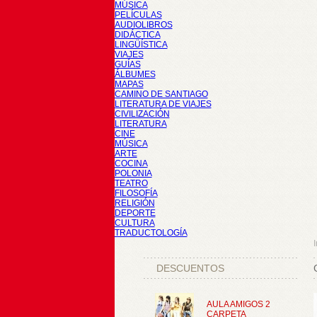
MÚSICA
PELÍCULAS
AUDIOLIBROS
DIDÁCTICA
LINGÜÍSTICA
VIAJES
GUÍAS
ÁLBUMES
MAPAS
CAMINO DE SANTIAGO
LITERATURA DE VIAJES
CIVILIZACIÓN
LITERATURA
CINE
MÚSICA
ARTE
COCINA
POLONIA
TEATRO
FILOSOFÍA
RELIGIÓN
DEPORTE
CULTURA
TRADUCTOLOGÍA
I
DESCUENTOS
AULA AMIGOS 2
CARPETA