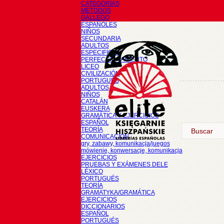
CATEGORÍAS
METODOS
GALLEGO
ESPAÑOLES
NIÑOS
SECUNDARIA
ADULTOS
ESPECIFICOS
PERFECCIONAMIENTO
LICEO
CIVILIZACIÓN
PORTUGUÉS
ADULTOS
NIÑOS
CATALÁN
EUSKERA
GRAMÁTICA Y EJERCICIOS
ESPAÑOL
TEORÍA
COMUNICACIÓN
gry, zabawy, komunikacja/juegos
mówienie, konwersacje, komunikacja
EJERCICIOS
PRUEBAS Y EXÁMENES DELE
LÉXICO
PORTUGUÉS
TEORÍA
GRAMATYKA/GRAMÁTICA
EJERCICIOS
DICCIONARIOS
ESPAÑOL
PORTUGUÉS