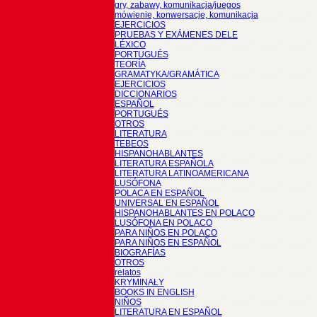
gry, zabawy, komunikacja/juegos
mówienie, konwersacje, komunikacja
EJERCICIOS
PRUEBAS Y EXÁMENES DELE
LÉXICO
PORTUGUÉS
TEORÍA
GRAMATYKA/GRAMÁTICA
EJERCICIOS
DICCIONARIOS
ESPAÑOL
PORTUGUÉS
OTROS
LITERATURA
TEBEOS
HISPANOHABLANTES
LITERATURA ESPAÑOLA
LITERATURA LATINOAMERICANA
LUSÓFONA
POLACA EN ESPAÑOL
UNIVERSAL EN ESPAÑOL
HISPANOHABLANTES EN POLACO
LUSÓFONA EN POLACO
PARA NIÑOS EN POLACO
PARA NIÑOS EN ESPAÑOL
BIOGRAFÍAS
OTROS
relatos
KRYMINAŁY
BOOKS IN ENGLISH
NIÑOS
LITERATURA EN ESPAÑOL