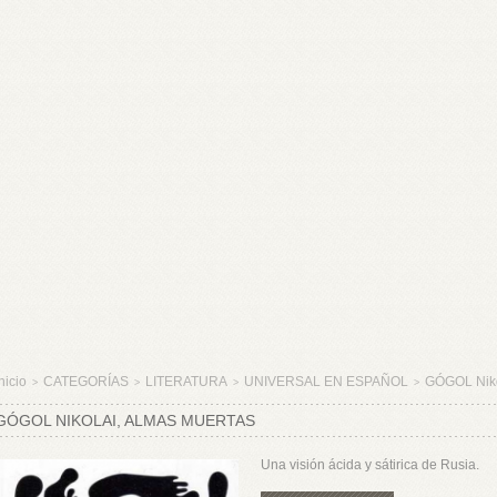
nicio
CATEGORÍAS
LITERATURA
UNIVERSAL EN ESPAÑOL
GÓGOL Nik
>
>
>
>
GÓGOL NIKOLAI, ALMAS MUERTAS
Una visión ácida y sátirica de Rusia.