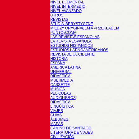
NIVEL ELEMENTAL
NIVEL INTERMEDIO
NIVEL AVANZADO
OTROS
REVISTAS
STUDIA IBERYSTYCZNE
MIĘDZY ORYGINAŁEM A PRZEKŁADEM
PUNTOyCOMA
LAS REVISTAS ESPANOLAS
LA REVISTA ESPAÑOLA
ESTUDIOS HISPANICOS
ESTUDIOS LATINOAMERICANOS
REVISTA DE OCCIDENTE
HISTORIA
ESPAÑA
AMÉRICA LATINA
UNIVERSAL
DIDÁCTICA
MULTIMEDIA
CASSETTE
MÚSICA
PELÍCULAS
AUDIOLIBROS
DIDÁCTICA
LINGÜÍSTICA
VIAJES
GUÍAS
ÁLBUMES
MAPAS
CAMINO DE SANTIAGO
LITERATURA DE VIAJES
CIVILIZACIÓN