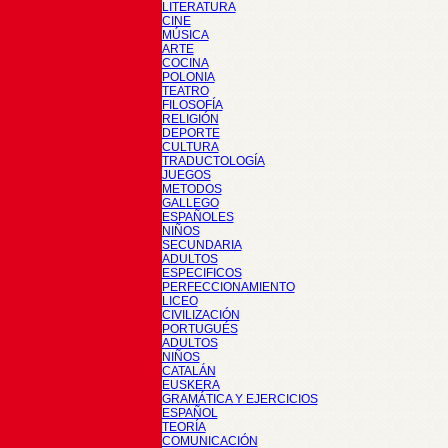
LITERATURA
CINE
MÚSICA
ARTE
COCINA
POLONIA
TEATRO
FILOSOFÍA
RELIGIÓN
DEPORTE
CULTURA
TRADUCTOLOGÍA
JUEGOS
METODOS
GALLEGO
ESPAÑOLES
NIÑOS
SECUNDARIA
ADULTOS
ESPECIFICOS
PERFECCIONAMIENTO
LICEO
CIVILIZACIÓN
PORTUGUÉS
ADULTOS
NIÑOS
CATALÁN
EUSKERA
GRAMÁTICA Y EJERCICIOS
ESPAÑOL
TEORÍA
COMUNICACIÓN