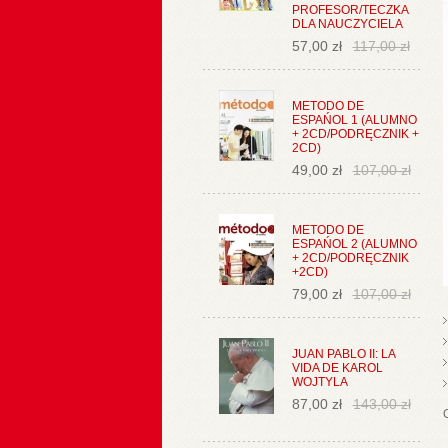
PROFESOR/TECZKA
DLA NAUCZYCIELA
57,00 zł
117,00 zł
METODO DE
ESPAŃOL 1 (ALUMNO
+ 2CD/PODRĘCZNIK +
2CD)
49,00 zł
107,00 zł
METODO DE
ESPAŃOL 2 (ALUMNO
+ 2CD/PODRĘCZNIK
+2CD)
79,00 zł
107,00 zł
JUAN PABLO II: LA
VIDA DE KAROL
WOJTYLA
87,00 zł
143,00 zł