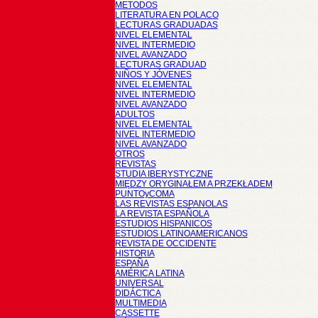
METODOS
LITERATURA EN POLACO
LECTURAS GRADUADAS
NIVEL ELEMENTAL
NIVEL INTERMEDIO
NIVEL AVANZADO
LECTURAS GRADUAD
NIÑOS Y JÓVENES
NIVEL ELEMENTAL
NIVEL INTERMEDIO
NIVEL AVANZADO
ADULTOS
NIVEL ELEMENTAL
NIVEL INTERMEDIO
NIVEL AVANZADO
OTROS
REVISTAS
STUDIA IBERYSTYCZNE
MIĘDZY ORYGINAŁEM A PRZEKŁADEM
PUNTOyCOMA
LAS REVISTAS ESPANOLAS
LA REVISTA ESPAÑOLA
ESTUDIOS HISPANICOS
ESTUDIOS LATINOAMERICANOS
REVISTA DE OCCIDENTE
HISTORIA
ESPAÑA
AMÉRICA LATINA
UNIVERSAL
DIDÁCTICA
MULTIMEDIA
CASSETTE