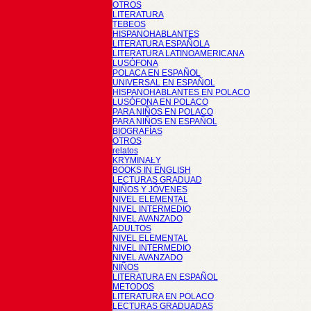
OTROS
LITERATURA
TEBEOS
HISPANOHABLANTES
LITERATURA ESPAÑOLA
LITERATURA LATINOAMERICANA
LUSÓFONA
POLACA EN ESPAÑOL
UNIVERSAL EN ESPAÑOL
HISPANOHABLANTES EN POLACO
LUSÓFONA EN POLACO
PARA NIÑOS EN POLACO
PARA NIÑOS EN ESPAÑOL
BIOGRAFÍAS
OTROS
relatos
KRYMINAŁY
BOOKS IN ENGLISH
LECTURAS GRADUAD
NIÑOS Y JÓVENES
NIVEL ELEMENTAL
NIVEL INTERMEDIO
NIVEL AVANZADO
ADULTOS
NIVEL ELEMENTAL
NIVEL INTERMEDIO
NIVEL AVANZADO
NIÑOS
LITERATURA EN ESPAÑOL
METODOS
LITERATURA EN POLACO
LECTURAS GRADUADAS