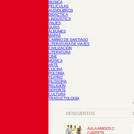
MÚSICA
PELÍCULAS
AUDIOLIBROS
DIDÁCTICA
LINGÜÍSTICA
VIAJES
GUÍAS
ÁLBUMES
MAPAS
CAMINO DE SANTIAGO
LITERATURA DE VIAJES
CIVILIZACIÓN
LITERATURA
CINE
MÚSICA
ARTE
COCINA
POLONIA
TEATRO
FILOSOFÍA
RELIGIÓN
DEPORTE
CULTURA
TRADUCTOLOGÍA
I
DESCUENTOS
AULA AMIGOS 2
CARPETA