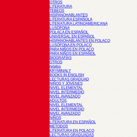
OTROS
LITERATURA
TEBEOS
HISPANOHABLANTES
LITERATURA ESPAÑOLA
LITERATURA LATINOAMERICANA
LUSÓFONA
POLACA EN ESPAÑOL
UNIVERSAL EN ESPAÑOL
HISPANOHABLANTES EN POLACO
LUSÓFONA EN POLACO
PARA NIÑOS EN POLACO
PARA NIÑOS EN ESPAÑOL
BIOGRAFÍAS
OTROS
relatos
KRYMINAŁY
BOOKS IN ENGLISH
LECTURAS GRADUAD
NIÑOS Y JÓVENES
NIVEL ELEMENTAL
NIVEL INTERMEDIO
NIVEL AVANZADO
ADULTOS
NIVEL ELEMENTAL
NIVEL INTERMEDIO
NIVEL AVANZADO
NIÑOS
LITERATURA EN ESPAÑOL
METODOS
LITERATURA EN POLACO
LECTURAS GRADUADAS