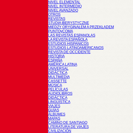
NIVEL ELEMENTAL
NIVEL INTERMEDIO
NIVEL AVANZADO
OTROS
REVISTAS
STUDIA IBERYSTYCZNE
MIĘDZY ORYGINAŁEM A PRZEKŁADEM
PUNTOyCOMA
LAS REVISTAS ESPANOLAS
LA REVISTA ESPAÑOLA
ESTUDIOS HISPANICOS
ESTUDIOS LATINOAMERICANOS
REVISTA DE OCCIDENTE
HISTORIA
ESPAÑA
AMÉRICA LATINA
UNIVERSAL
DIDÁCTICA
MULTIMEDIA
CASSETTE
MÚSICA
PELÍCULAS
AUDIOLIBROS
DIDÁCTICA
LINGÜÍSTICA
VIAJES
GUÍAS
ÁLBUMES
MAPAS
CAMINO DE SANTIAGO
LITERATURA DE VIAJES
CIVILIZACIÓN