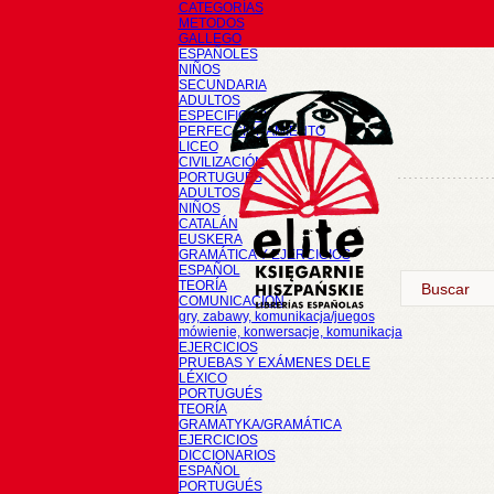
CATEGORÍAS
METODOS
GALLEGO
ESPAÑOLES
NIÑOS
SECUNDARIA
ADULTOS
ESPECIFICOS
PERFECCIONAMIENTO
LICEO
CIVILIZACIÓN
PORTUGUÉS
ADULTOS
NIÑOS
CATALÁN
EUSKERA
GRAMÁTICA Y EJERCICIOS
ESPAÑOL
TEORÍA
COMUNICACIÓN
gry, zabawy, komunikacja/juegos
mówienie, konwersacje, komunikacja
EJERCICIOS
PRUEBAS Y EXÁMENES DELE
LÉXICO
PORTUGUÉS
TEORÍA
GRAMATYKA/GRAMÁTICA
EJERCICIOS
DICCIONARIOS
ESPAÑOL
PORTUGUÉS