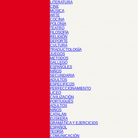
LITERATURA
CINE
MÚSICA
ARTE
COCINA
POLONIA
TEATRO
FILOSOFÍA
RELIGIÓN
DEPORTE
CULTURA
TRADUCTOLOGÍA
JUEGOS
METODOS
GALLEGO
ESPAÑOLES
NIÑOS
SECUNDARIA
ADULTOS
ESPECIFICOS
PERFECCIONAMIENTO
LICEO
CIVILIZACIÓN
PORTUGUÉS
ADULTOS
NIÑOS
CATALÁN
EUSKERA
GRAMÁTICA Y EJERCICIOS
ESPAÑOL
TEORÍA
COMUNICACIÓN