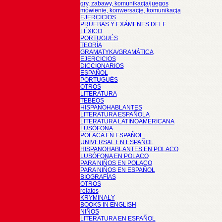
gry, zabawy, komunikacja/juegos
mówienie, konwersacje, komunikacja
EJERCICIOS
PRUEBAS Y EXÁMENES DELE
LÉXICO
PORTUGUÉS
TEORÍA
GRAMATYKA/GRAMÁTICA
EJERCICIOS
DICCIONARIOS
ESPAÑOL
PORTUGUÉS
OTROS
LITERATURA
TEBEOS
HISPANOHABLANTES
LITERATURA ESPAÑOLA
LITERATURA LATINOAMERICANA
LUSÓFONA
POLACA EN ESPAÑOL
UNIVERSAL EN ESPAÑOL
HISPANOHABLANTES EN POLACO
LUSÓFONA EN POLACO
PARA NIÑOS EN POLACO
PARA NIÑOS EN ESPAÑOL
BIOGRAFÍAS
OTROS
relatos
KRYMINAŁY
BOOKS IN ENGLISH
NIÑOS
LITERATURA EN ESPAÑOL