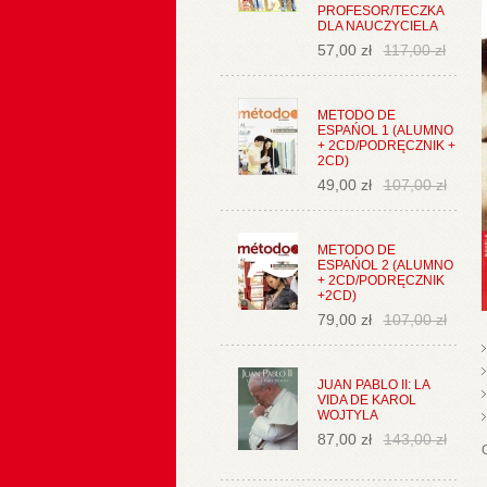
PROFESOR/TECZKA
DLA NAUCZYCIELA
57,00 zł
117,00 zł
METODO DE
ESPAŃOL 1 (ALUMNO
+ 2CD/PODRĘCZNIK +
2CD)
49,00 zł
107,00 zł
METODO DE
ESPAŃOL 2 (ALUMNO
+ 2CD/PODRĘCZNIK
+2CD)
79,00 zł
107,00 zł
JUAN PABLO II: LA
VIDA DE KAROL
WOJTYLA
87,00 zł
143,00 zł