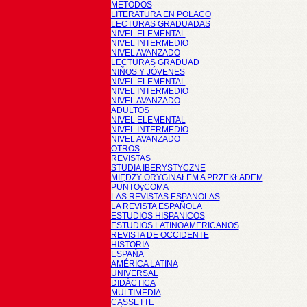
METODOS
LITERATURA EN POLACO
LECTURAS GRADUADAS
NIVEL ELEMENTAL
NIVEL INTERMEDIO
NIVEL AVANZADO
LECTURAS GRADUAD
NIÑOS Y JÓVENES
NIVEL ELEMENTAL
NIVEL INTERMEDIO
NIVEL AVANZADO
ADULTOS
NIVEL ELEMENTAL
NIVEL INTERMEDIO
NIVEL AVANZADO
OTROS
REVISTAS
STUDIA IBERYSTYCZNE
MIĘDZY ORYGINAŁEM A PRZEKŁADEM
PUNTOyCOMA
LAS REVISTAS ESPANOLAS
LA REVISTA ESPAÑOLA
ESTUDIOS HISPANICOS
ESTUDIOS LATINOAMERICANOS
REVISTA DE OCCIDENTE
HISTORIA
ESPAÑA
AMÉRICA LATINA
UNIVERSAL
DIDÁCTICA
MULTIMEDIA
CASSETTE