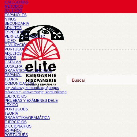
CATEGORÍAS
METODOS
GALLEGO
ESPAÑOLES
NIÑOS
SECUNDARIA
ADULTOS
ESPECIFICOS
PERFECCIONAMIENTO
LICEO
CIVILIZACIÓN
PORTUGUÉS
ADULTOS
NIÑOS
CATALÁN
EUSKERA
GRAMÁTICA Y EJERCICIOS
ESPAÑOL
TEORÍA
COMUNICACIÓN
gry, zabawy, komunikacja/juegos
mówienie, konwersacje, komunikacja
EJERCICIOS
PRUEBAS Y EXÁMENES DELE
LÉXICO
PORTUGUÉS
TEORÍA
GRAMATYKA/GRAMÁTICA
EJERCICIOS
DICCIONARIOS
ESPAÑOL
PORTUGUÉS