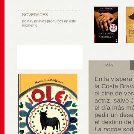
NOVEDADES
no hay nuevos productos en este
momento
MÁS
En la víspera
la Costa Brav
el cine de ve
actriz, salvo 
el día más má
pedir un dese
el destino de 
La noche so