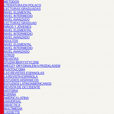
METODOS
LITERATURA EN POLACO
LECTURAS GRADUADAS
NIVEL ELEMENTAL
NIVEL INTERMEDIO
NIVEL AVANZADO
LECTURAS GRADUAD
NIÑOS Y JÓVENES
NIVEL ELEMENTAL
NIVEL INTERMEDIO
NIVEL AVANZADO
ADULTOS
NIVEL ELEMENTAL
NIVEL INTERMEDIO
NIVEL AVANZADO
OTROS
REVISTAS
STUDIA IBERYSTYCZNE
MIĘDZY ORYGINAŁEM A PRZEKŁADEM
PUNTOyCOMA
LAS REVISTAS ESPANOLAS
LA REVISTA ESPAÑOLA
ESTUDIOS HISPANICOS
ESTUDIOS LATINOAMERICANOS
REVISTA DE OCCIDENTE
HISTORIA
ESPAÑA
AMÉRICA LATINA
UNIVERSAL
DIDÁCTICA
MULTIMEDIA
CASSETTE