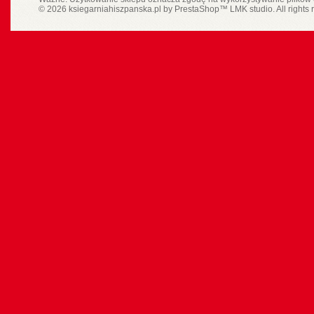
© 2026 ksiegarniahiszpanska.pl by
PrestaShop
™
LMK studio
. All rights