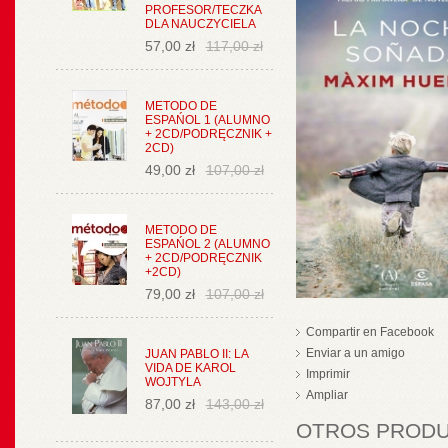
PROFESOR/TECZKA
DLA NAUCZYCIELA
57,00 zł
117,00 zł
METODO DE
ESPAŃOL 1 (ALUMNO
+ 2CD/PODRĘCZNIK +
2CD)
49,00 zł
107,00 zł
METODO DE
ESPAŃOL 2 (ALUMNO
+ 2CD/PODRĘCZNIK
+2CD)
79,00 zł
107,00 zł
Compartir en Facebook
Enviar a un amigo
JUAN PABLO II: LA
VIDA DE KAROL
Imprimir
WOJTYLA
Ampliar
87,00 zł
143,00 zł
OTROS PRODUC