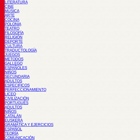
LITERATURA
CINE
MÚSICA
ARTE
COCINA
POLONIA
TEATRO
FILOSOFÍA
RELIGIÓN
DEPORTE
CULTURA
TRADUCTOLOGÍA
JUEGOS
METODOS
GALLEGO
ESPAÑOLES
NIÑOS
SECUNDARIA
ADULTOS
ESPECIFICOS
PERFECCIONAMIENTO
LICEO
CIVILIZACIÓN
PORTUGUÉS
ADULTOS
NIÑOS
CATALÁN
EUSKERA
GRAMÁTICA Y EJERCICIOS
ESPAÑOL
TEORÍA
COMUNICACIÓN