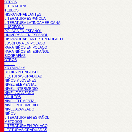
OTROS
LITERATURA
TEBEOS
HISPANOHABLANTES
LITERATURA ESPAÑOLA
LITERATURA LATINOAMERICANA
LUSÓFONA
POLACA EN ESPAÑOL
UNIVERSAL EN ESPAÑOL
HISPANOHABLANTES EN POLACO
LUSÓFONA EN POLACO
PARA NIÑOS EN POLACO
PARA NIÑOS EN ESPAÑOL
BIOGRAFÍAS
OTROS
relatos
KRYMINAŁY
BOOKS IN ENGLISH
LECTURAS GRADUAD
NIÑOS Y JÓVENES
NIVEL ELEMENTAL
NIVEL INTERMEDIO
NIVEL AVANZADO
ADULTOS
NIVEL ELEMENTAL
NIVEL INTERMEDIO
NIVEL AVANZADO
NIÑOS
LITERATURA EN ESPAÑOL
METODOS
LITERATURA EN POLACO
LECTURAS GRADUADAS