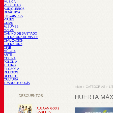
MÚSICA
PELÍCULAS
AUDIOLIBROS
DIDÁCTICA
LINGÜÍSTICA
VIAJES
GUÍAS
ÁLBUMES
MAPAS
CAMINO DE SANTIAGO
LITERATURA DE VIAJES
CIVILIZACIÓN
LITERATURA
CINE
MÚSICA
ARTE
COCINA
POLONIA
TEATRO
FILOSOFÍA
RELIGIÓN
DEPORTE
CULTURA
TRADUCTOLOGÍA
Inicio
CATEGORÍAS
LI
>
>
DESCUENTOS
HUERTA MÁX
AULA AMIGOS 2
CARPETA