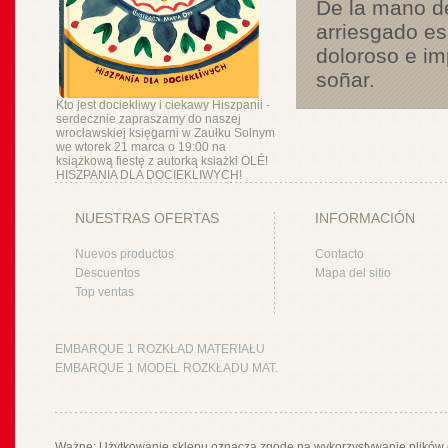
De la mano 
arriesgado es
doloroso e im
soñar.
Kto jest dociekliwy i ciekawy Hiszpanii -
serdecznie zapraszamy do naszej
wrocławskiej księgarni w Zaułku Solnym
we wtorek 21 marca o 19:00 na
książkową fiestę z autorką ksiażki OLÉ!
HISZPANIA DLA DOCIEKLIWYCH!
NUESTRAS OFERTAS
INFORMACIÓN
Nuevos productos
Contacto
Descuentos
Mapa del sitio
Top ventas
EMBARQUE 1 ROZKŁAD MATERIAŁU
EMBARQUE 1 MODEL ROZKŁADU MAT.
Ważne: Użytkowanie sklepu oznacza zgodę na wykorzystywanie plików 