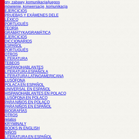
gry, zabawy, komunikacja/juegos
mówienie, konwersacje, komunikacja
EJERCICIOS
PRUEBAS Y EXÁMENES DELE
LÉXICO
PORTUGUÉS
TEORÍA
GRAMATYKA/GRAMÁTICA
EJERCICIOS
DICCIONARIOS
ESPAÑOL
PORTUGUÉS
OTROS
LITERATURA
TEBEOS
HISPANOHABLANTES
LITERATURA ESPAÑOLA
LITERATURA LATINOAMERICANA
LUSÓFONA
POLACA EN ESPAÑOL
UNIVERSAL EN ESPAÑOL
HISPANOHABLANTES EN POLACO
LUSÓFONA EN POLACO
PARA NIÑOS EN POLACO
PARA NIÑOS EN ESPAÑOL
BIOGRAFÍAS
OTROS
relatos
KRYMINAŁY
BOOKS IN ENGLISH
NIÑOS
LITERATURA EN ESPAÑOL