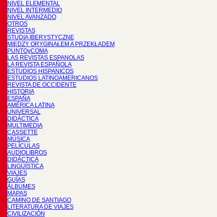
NIVEL ELEMENTAL
NIVEL INTERMEDIO
NIVEL AVANZADO
OTROS
REVISTAS
STUDIA IBERYSTYCZNE
MIĘDZY ORYGINAŁEM A PRZEKŁADEM
PUNTOyCOMA
LAS REVISTAS ESPANOLAS
LA REVISTA ESPAÑOLA
ESTUDIOS HISPANICOS
ESTUDIOS LATINOAMERICANOS
REVISTA DE OCCIDENTE
HISTORIA
ESPAÑA
AMÉRICA LATINA
UNIVERSAL
DIDÁCTICA
MULTIMEDIA
CASSETTE
MÚSICA
PELÍCULAS
AUDIOLIBROS
DIDÁCTICA
LINGÜÍSTICA
VIAJES
GUÍAS
ÁLBUMES
MAPAS
CAMINO DE SANTIAGO
LITERATURA DE VIAJES
CIVILIZACIÓN