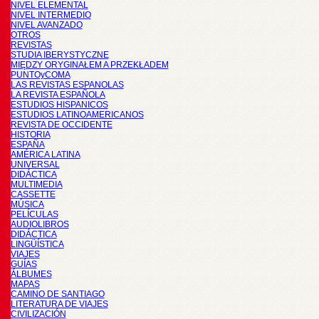
NIVEL ELEMENTAL
NIVEL INTERMEDIO
NIVEL AVANZADO
OTROS
REVISTAS
STUDIA IBERYSTYCZNE
MIĘDZY ORYGINAŁEM A PRZEKŁADEM
PUNTOyCOMA
LAS REVISTAS ESPANOLAS
LA REVISTA ESPAÑOLA
ESTUDIOS HISPANICOS
ESTUDIOS LATINOAMERICANOS
REVISTA DE OCCIDENTE
HISTORIA
ESPAÑA
AMÉRICA LATINA
UNIVERSAL
DIDÁCTICA
MULTIMEDIA
CASSETTE
MÚSICA
PELÍCULAS
AUDIOLIBROS
DIDÁCTICA
LINGÜÍSTICA
VIAJES
GUÍAS
ÁLBUMES
MAPAS
CAMINO DE SANTIAGO
LITERATURA DE VIAJES
CIVILIZACIÓN