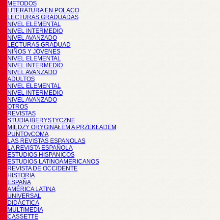
METODOS
LITERATURA EN POLACO
LECTURAS GRADUADAS
NIVEL ELEMENTAL
NIVEL INTERMEDIO
NIVEL AVANZADO
LECTURAS GRADUAD
NIÑOS Y JÓVENES
NIVEL ELEMENTAL
NIVEL INTERMEDIO
NIVEL AVANZADO
ADULTOS
NIVEL ELEMENTAL
NIVEL INTERMEDIO
NIVEL AVANZADO
OTROS
REVISTAS
STUDIA IBERYSTYCZNE
MIĘDZY ORYGINAŁEM A PRZEKŁADEM
PUNTOyCOMA
LAS REVISTAS ESPANOLAS
LA REVISTA ESPAÑOLA
ESTUDIOS HISPANICOS
ESTUDIOS LATINOAMERICANOS
REVISTA DE OCCIDENTE
HISTORIA
ESPAÑA
AMÉRICA LATINA
UNIVERSAL
DIDÁCTICA
MULTIMEDIA
CASSETTE