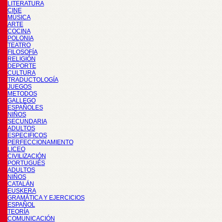
LITERATURA
CINE
MÚSICA
ARTE
COCINA
POLONIA
TEATRO
FILOSOFÍA
RELIGIÓN
DEPORTE
CULTURA
TRADUCTOLOGÍA
JUEGOS
METODOS
GALLEGO
ESPAÑOLES
NIÑOS
SECUNDARIA
ADULTOS
ESPECIFICOS
PERFECCIONAMIENTO
LICEO
CIVILIZACIÓN
PORTUGUÉS
ADULTOS
NIÑOS
CATALÁN
EUSKERA
GRAMÁTICA Y EJERCICIOS
ESPAÑOL
TEORÍA
COMUNICACIÓN