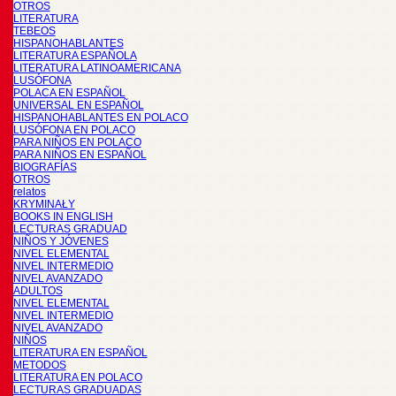
OTROS
LITERATURA
TEBEOS
HISPANOHABLANTES
LITERATURA ESPAÑOLA
LITERATURA LATINOAMERICANA
LUSÓFONA
POLACA EN ESPAÑOL
UNIVERSAL EN ESPAÑOL
HISPANOHABLANTES EN POLACO
LUSÓFONA EN POLACO
PARA NIÑOS EN POLACO
PARA NIÑOS EN ESPAÑOL
BIOGRAFÍAS
OTROS
relatos
KRYMINAŁY
BOOKS IN ENGLISH
LECTURAS GRADUAD
NIÑOS Y JÓVENES
NIVEL ELEMENTAL
NIVEL INTERMEDIO
NIVEL AVANZADO
ADULTOS
NIVEL ELEMENTAL
NIVEL INTERMEDIO
NIVEL AVANZADO
NIÑOS
LITERATURA EN ESPAÑOL
METODOS
LITERATURA EN POLACO
LECTURAS GRADUADAS