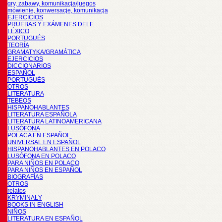
gry, zabawy, komunikacja/juegos
mówienie, konwersacje, komunikacja
EJERCICIOS
PRUEBAS Y EXÁMENES DELE
LÉXICO
PORTUGUÉS
TEORÍA
GRAMATYKA/GRAMÁTICA
EJERCICIOS
DICCIONARIOS
ESPAÑOL
PORTUGUÉS
OTROS
LITERATURA
TEBEOS
HISPANOHABLANTES
LITERATURA ESPAÑOLA
LITERATURA LATINOAMERICANA
LUSÓFONA
POLACA EN ESPAÑOL
UNIVERSAL EN ESPAÑOL
HISPANOHABLANTES EN POLACO
LUSÓFONA EN POLACO
PARA NIÑOS EN POLACO
PARA NIÑOS EN ESPAÑOL
BIOGRAFÍAS
OTROS
relatos
KRYMINAŁY
BOOKS IN ENGLISH
NIÑOS
LITERATURA EN ESPAÑOL