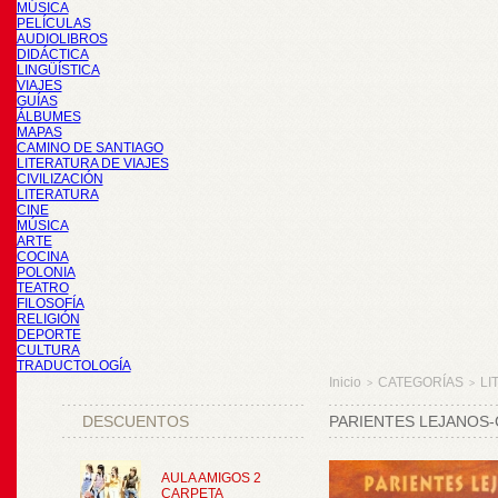
MÚSICA
PELÍCULAS
AUDIOLIBROS
DIDÁCTICA
LINGÜÍSTICA
VIAJES
GUÍAS
ÁLBUMES
MAPAS
CAMINO DE SANTIAGO
LITERATURA DE VIAJES
CIVILIZACIÓN
LITERATURA
CINE
MÚSICA
ARTE
COCINA
POLONIA
TEATRO
FILOSOFÍA
RELIGIÓN
DEPORTE
CULTURA
TRADUCTOLOGÍA
Inicio
CATEGORÍAS
LI
>
>
DESCUENTOS
PARIENTES LEJANOS-
AULA AMIGOS 2
CARPETA