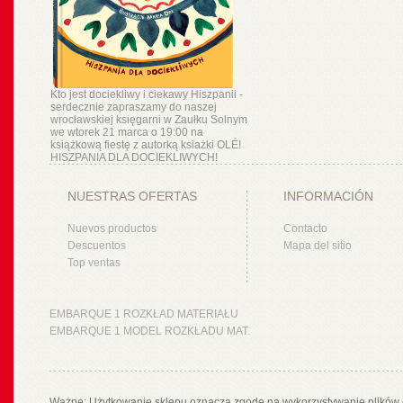
Kto jest dociekliwy i ciekawy Hiszpanii -
serdecznie zapraszamy do naszej
wrocławskiej księgarni w Zaułku Solnym
we wtorek 21 marca o 19:00 na
książkową fiestę z autorką ksiażki OLÉ!
HISZPANIA DLA DOCIEKLIWYCH!
NUESTRAS OFERTAS
INFORMACIÓN
Nuevos productos
Contacto
Descuentos
Mapa del sitio
Top ventas
EMBARQUE 1 ROZKŁAD MATERIAŁU
EMBARQUE 1 MODEL ROZKŁADU MAT.
Ważne: Użytkowanie sklepu oznacza zgodę na wykorzystywanie plików 