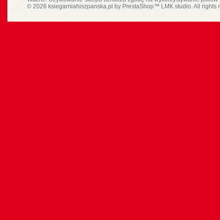
© 2026 ksiegarniahiszpanska.pl by
PrestaShop
™
LMK studio
. All rights