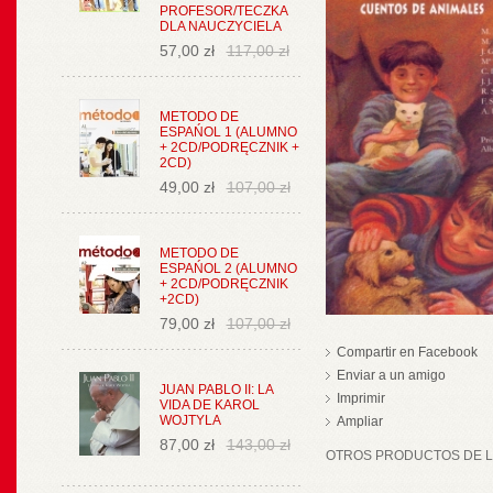
PROFESOR/TECZKA
DLA NAUCZYCIELA
57,00 zł
117,00 zł
METODO DE
ESPAŃOL 1 (ALUMNO
+ 2CD/PODRĘCZNIK +
2CD)
49,00 zł
107,00 zł
METODO DE
ESPAŃOL 2 (ALUMNO
+ 2CD/PODRĘCZNIK
+2CD)
79,00 zł
107,00 zł
Compartir en Facebook
Enviar a un amigo
JUAN PABLO II: LA
Imprimir
VIDA DE KAROL
WOJTYLA
Ampliar
87,00 zł
143,00 zł
OTROS PRODUCTOS DE LA