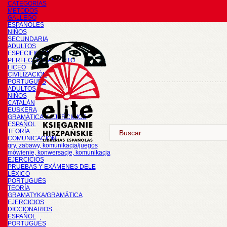
CATEGORÍAS
METODOS
GALLEGO
ESPAÑOLES
NIÑOS
SECUNDARIA
ADULTOS
ESPECIFICOS
PERFECCIONAMIENTO
LICEO
CIVILIZACIÓN
PORTUGUÉS
ADULTOS
NIÑOS
CATALÁN
EUSKERA
GRAMÁTICA Y EJERCICIOS
ESPAÑOL
TEORÍA
COMUNICACIÓN
gry, zabawy, komunikacja/juegos
mówienie, konwersacje, komunikacja
EJERCICIOS
PRUEBAS Y EXÁMENES DELE
LÉXICO
PORTUGUÉS
TEORÍA
GRAMATYKA/GRAMÁTICA
EJERCICIOS
DICCIONARIOS
ESPAÑOL
PORTUGUÉS