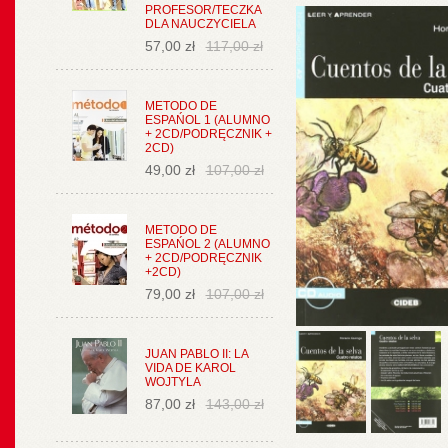
PROFESOR/TECZKA
DLA NAUCZYCIELA
57,00 zł
117,00 zł
METODO DE
ESPAŃOL 1 (ALUMNO
+ 2CD/PODRĘCZNIK +
2CD)
49,00 zł
107,00 zł
METODO DE
ESPAŃOL 2 (ALUMNO
+ 2CD/PODRĘCZNIK
+2CD)
79,00 zł
107,00 zł
JUAN PABLO II: LA
VIDA DE KAROL
WOJTYLA
87,00 zł
143,00 zł