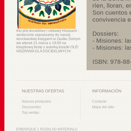
ríen, lloran,
Son cuentos e
convivencia e
Kto jest dociekliwy i ciekawy Hiszpanii -
Dossiers:
serdecznie zapraszamy do naszej
wrocławskiej księgarni w Zaułku Solnym
- Misiones: la
we wtorek 21 marca o 19:00 na
- Misiones: l
książkową fiestę z autorką ksiażki OLÉ!
HISZPANIA DLA DOCIEKLIWYCH!
ISBN: 978-88-
NUESTRAS OFERTAS
INFORMACIÓN
Nuevos productos
Contacto
Descuentos
Mapa del sitio
Top ventas
EMBARQUE 1 ROZKŁAD MATERIAŁU