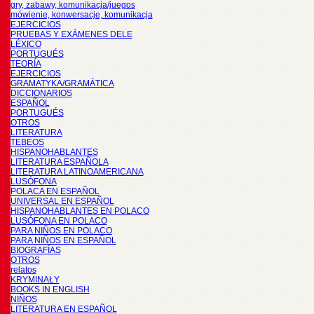
gry, zabawy, komunikacja/juegos
mówienie, konwersacje, komunikacja
EJERCICIOS
PRUEBAS Y EXÁMENES DELE
LÉXICO
PORTUGUÉS
TEORÍA
EJERCICIOS
GRAMATYKA/GRAMÁTICA
DICCIONARIOS
ESPAÑOL
PORTUGUÉS
OTROS
LITERATURA
TEBEOS
HISPANOHABLANTES
LITERATURA ESPAÑOLA
LITERATURA LATINOAMERICANA
LUSÓFONA
POLACA EN ESPAÑOL
UNIVERSAL EN ESPAÑOL
HISPANOHABLANTES EN POLACO
LUSÓFONA EN POLACO
PARA NIÑOS EN POLACO
PARA NIÑOS EN ESPAÑOL
BIOGRAFÍAS
OTROS
relatos
KRYMINAŁY
BOOKS IN ENGLISH
NIÑOS
LITERATURA EN ESPAÑOL