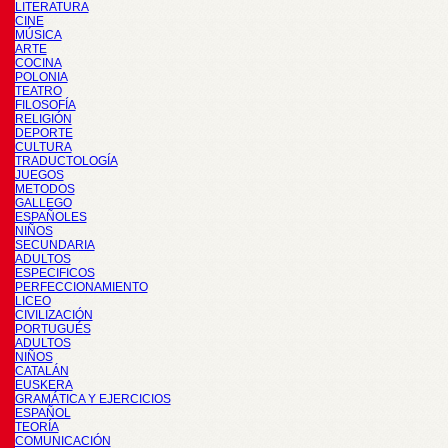
LITERATURA
CINE
MÚSICA
ARTE
COCINA
POLONIA
TEATRO
FILOSOFÍA
RELIGIÓN
DEPORTE
CULTURA
TRADUCTOLOGÍA
JUEGOS
METODOS
GALLEGO
ESPAÑOLES
NIÑOS
SECUNDARIA
ADULTOS
ESPECIFICOS
PERFECCIONAMIENTO
LICEO
CIVILIZACIÓN
PORTUGUÉS
ADULTOS
NIÑOS
CATALÁN
EUSKERA
GRAMÁTICA Y EJERCICIOS
ESPAÑOL
TEORÍA
COMUNICACIÓN