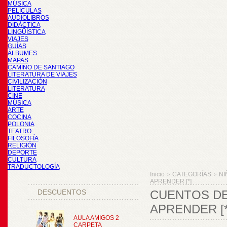
MÚSICA
PELÍCULAS
AUDIOLIBROS
DIDÁCTICA
LINGÜÍSTICA
VIAJES
GUÍAS
ÁLBUMES
MAPAS
CAMINO DE SANTIAGO
LITERATURA DE VIAJES
CIVILIZACIÓN
LITERATURA
CINE
MÚSICA
ARTE
COCINA
POLONIA
TEATRO
FILOSOFÍA
RELIGIÓN
DEPORTE
CULTURA
TRADUCTOLOGÍA
Inicio
CATEGORÍAS
NI
>
>
APRENDER [*]
DESCUENTOS
CUENTOS DE 
APRENDER [*
AULA AMIGOS 2
CARPETA