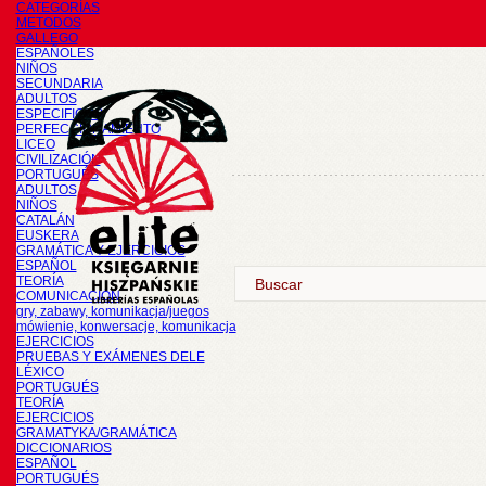
CATEGORÍAS
METODOS
GALLEGO
ESPAÑOLES
NIÑOS
SECUNDARIA
ADULTOS
ESPECIFICOS
PERFECCIONAMIENTO
LICEO
CIVILIZACIÓN
PORTUGUÉS
ADULTOS
NIÑOS
CATALÁN
EUSKERA
GRAMÁTICA Y EJERCICIOS
ESPAÑOL
TEORÍA
COMUNICACIÓN
gry, zabawy, komunikacja/juegos
mówienie, konwersacje, komunikacja
EJERCICIOS
PRUEBAS Y EXÁMENES DELE
LÉXICO
PORTUGUÉS
TEORÍA
EJERCICIOS
GRAMATYKA/GRAMÁTICA
DICCIONARIOS
ESPAÑOL
PORTUGUÉS