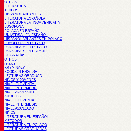
OTROS
LITERATURA
TEBEOS
HISPANOHABLANTES
LITERATURA ESPAÑOLA
LITERATURA LATINOAMERICANA
LUSÓFONA
POLACA EN ESPAÑOL
UNIVERSAL EN ESPAÑOL
HISPANOHABLANTES EN POLACO
LUSÓFONA EN POLACO
PARA NIÑOS EN POLACO
PARA NIÑOS EN ESPAÑOL
BIOGRAFÍAS
OTROS
relatos
KRYMINAŁY
BOOKS IN ENGLISH
LECTURAS GRADUAD
NIÑOS Y JÓVENES
NIVEL ELEMENTAL
NIVEL INTERMEDIO
NIVEL AVANZADO
ADULTOS
NIVEL ELEMENTAL
NIVEL INTERMEDIO
NIVEL AVANZADO
NIÑOS
LITERATURA EN ESPAÑOL
METODOS
LITERATURA EN POLACO
LECTURAS GRADUADAS