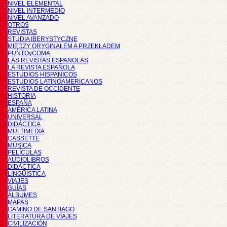
NIVEL ELEMENTAL
NIVEL INTERMEDIO
NIVEL AVANZADO
OTROS
REVISTAS
STUDIA IBERYSTYCZNE
MIĘDZY ORYGINAŁEM A PRZEKŁADEM
PUNTOyCOMA
LAS REVISTAS ESPANOLAS
LA REVISTA ESPAÑOLA
ESTUDIOS HISPANICOS
ESTUDIOS LATINOAMERICANOS
REVISTA DE OCCIDENTE
HISTORIA
ESPAÑA
AMÉRICA LATINA
UNIVERSAL
DIDÁCTICA
MULTIMEDIA
CASSETTE
MÚSICA
PELÍCULAS
AUDIOLIBROS
DIDÁCTICA
LINGÜÍSTICA
VIAJES
GUÍAS
ÁLBUMES
MAPAS
CAMINO DE SANTIAGO
LITERATURA DE VIAJES
CIVILIZACIÓN