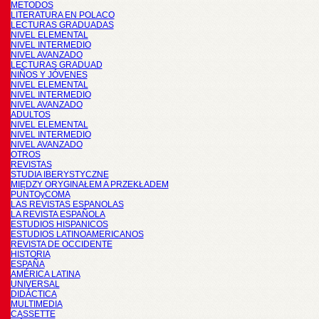
METODOS
LITERATURA EN POLACO
LECTURAS GRADUADAS
NIVEL ELEMENTAL
NIVEL INTERMEDIO
NIVEL AVANZADO
LECTURAS GRADUAD
NIÑOS Y JÓVENES
NIVEL ELEMENTAL
NIVEL INTERMEDIO
NIVEL AVANZADO
ADULTOS
NIVEL ELEMENTAL
NIVEL INTERMEDIO
NIVEL AVANZADO
OTROS
REVISTAS
STUDIA IBERYSTYCZNE
MIĘDZY ORYGINAŁEM A PRZEKŁADEM
PUNTOyCOMA
LAS REVISTAS ESPANOLAS
LA REVISTA ESPAÑOLA
ESTUDIOS HISPANICOS
ESTUDIOS LATINOAMERICANOS
REVISTA DE OCCIDENTE
HISTORIA
ESPAÑA
AMÉRICA LATINA
UNIVERSAL
DIDÁCTICA
MULTIMEDIA
CASSETTE