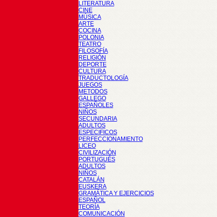
LITERATURA
CINE
MÚSICA
ARTE
COCINA
POLONIA
TEATRO
FILOSOFÍA
RELIGIÓN
DEPORTE
CULTURA
TRADUCTOLOGÍA
JUEGOS
METODOS
GALLEGO
ESPAÑOLES
NIÑOS
SECUNDARIA
ADULTOS
ESPECIFICOS
PERFECCIONAMIENTO
LICEO
CIVILIZACIÓN
PORTUGUÉS
ADULTOS
NIÑOS
CATALÁN
EUSKERA
GRAMÁTICA Y EJERCICIOS
ESPAÑOL
TEORÍA
COMUNICACIÓN