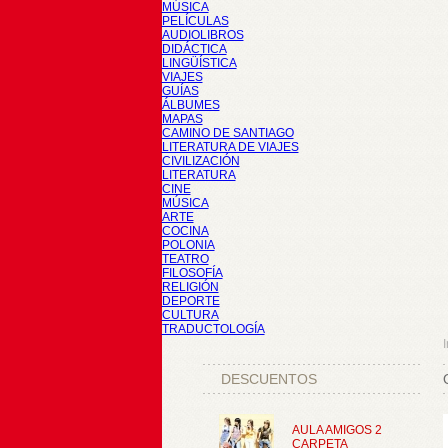
MÚSICA
PELÍCULAS
AUDIOLIBROS
DIDÁCTICA
LINGÜÍSTICA
VIAJES
GUÍAS
ÁLBUMES
MAPAS
CAMINO DE SANTIAGO
LITERATURA DE VIAJES
CIVILIZACIÓN
LITERATURA
CINE
MÚSICA
ARTE
COCINA
POLONIA
TEATRO
FILOSOFÍA
RELIGIÓN
DEPORTE
CULTURA
TRADUCTOLOGÍA
I
DESCUENTOS
AULA AMIGOS 2
CARPETA