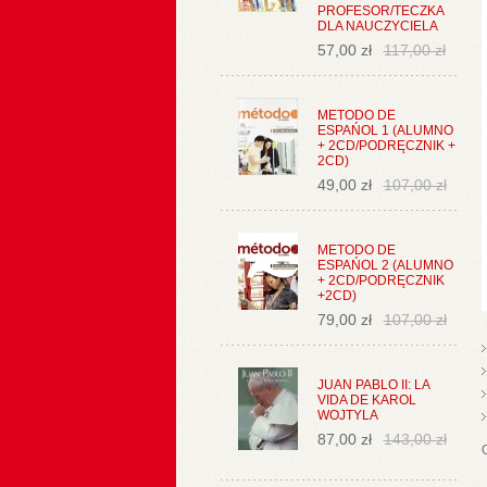
PROFESOR/TECZKA
DLA NAUCZYCIELA
57,00 zł
117,00 zł
METODO DE
ESPAŃOL 1 (ALUMNO
+ 2CD/PODRĘCZNIK +
2CD)
49,00 zł
107,00 zł
METODO DE
ESPAŃOL 2 (ALUMNO
+ 2CD/PODRĘCZNIK
+2CD)
79,00 zł
107,00 zł
JUAN PABLO II: LA
VIDA DE KAROL
WOJTYLA
87,00 zł
143,00 zł