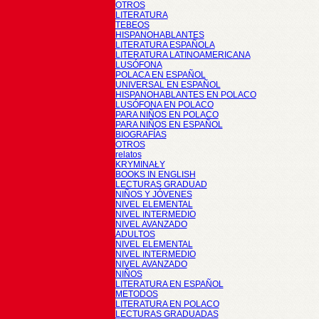
OTROS
LITERATURA
TEBEOS
HISPANOHABLANTES
LITERATURA ESPAÑOLA
LITERATURA LATINOAMERICANA
LUSÓFONA
POLACA EN ESPAÑOL
UNIVERSAL EN ESPAÑOL
HISPANOHABLANTES EN POLACO
LUSÓFONA EN POLACO
PARA NIÑOS EN POLACO
PARA NIÑOS EN ESPAÑOL
BIOGRAFÍAS
OTROS
relatos
KRYMINAŁY
BOOKS IN ENGLISH
LECTURAS GRADUAD
NIÑOS Y JÓVENES
NIVEL ELEMENTAL
NIVEL INTERMEDIO
NIVEL AVANZADO
ADULTOS
NIVEL ELEMENTAL
NIVEL INTERMEDIO
NIVEL AVANZADO
NIÑOS
LITERATURA EN ESPAÑOL
METODOS
LITERATURA EN POLACO
LECTURAS GRADUADAS