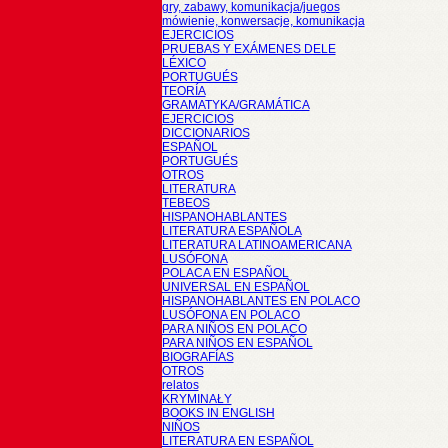
gry, zabawy, komunikacja/juegos
mówienie, konwersacje, komunikacja
EJERCICIOS
PRUEBAS Y EXÁMENES DELE
LÉXICO
PORTUGUÉS
TEORÍA
GRAMATYKA/GRAMÁTICA
EJERCICIOS
DICCIONARIOS
ESPAÑOL
PORTUGUÉS
OTROS
LITERATURA
TEBEOS
HISPANOHABLANTES
LITERATURA ESPAÑOLA
LITERATURA LATINOAMERICANA
LUSÓFONA
POLACA EN ESPAÑOL
UNIVERSAL EN ESPAÑOL
HISPANOHABLANTES EN POLACO
LUSÓFONA EN POLACO
PARA NIÑOS EN POLACO
PARA NIÑOS EN ESPAÑOL
BIOGRAFÍAS
OTROS
relatos
KRYMINAŁY
BOOKS IN ENGLISH
NIÑOS
LITERATURA EN ESPAÑOL