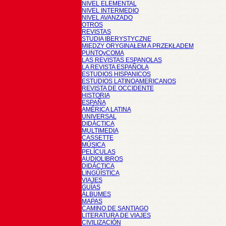
NIVEL ELEMENTAL
NIVEL INTERMEDIO
NIVEL AVANZADO
OTROS
REVISTAS
STUDIA IBERYSTYCZNE
MIĘDZY ORYGINAŁEM A PRZEKŁADEM
PUNTOyCOMA
LAS REVISTAS ESPANOLAS
LA REVISTA ESPAÑOLA
ESTUDIOS HISPANICOS
ESTUDIOS LATINOAMERICANOS
REVISTA DE OCCIDENTE
HISTORIA
ESPAÑA
AMÉRICA LATINA
UNIVERSAL
DIDÁCTICA
MULTIMEDIA
CASSETTE
MÚSICA
PELÍCULAS
AUDIOLIBROS
DIDÁCTICA
LINGÜÍSTICA
VIAJES
GUÍAS
ÁLBUMES
MAPAS
CAMINO DE SANTIAGO
LITERATURA DE VIAJES
CIVILIZACIÓN