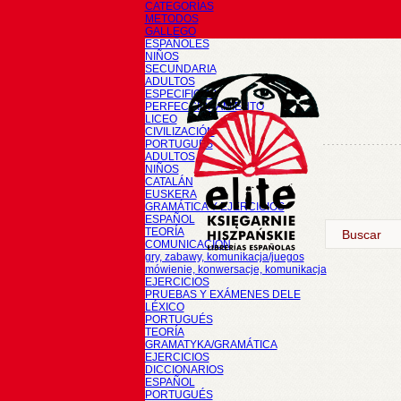
CATEGORÍAS
METODOS
GALLEGO
ESPAÑOLES
NIÑOS
SECUNDARIA
ADULTOS
ESPECIFICOS
PERFECCIONAMIENTO
LICEO
CIVILIZACIÓN
PORTUGUÉS
ADULTOS
NIÑOS
CATALÁN
EUSKERA
GRAMÁTICA Y EJERCICIOS
ESPAÑOL
TEORÍA
COMUNICACIÓN
gry, zabawy, komunikacja/juegos
mówienie, konwersacje, komunikacja
EJERCICIOS
PRUEBAS Y EXÁMENES DELE
LÉXICO
PORTUGUÉS
TEORÍA
GRAMATYKA/GRAMÁTICA
EJERCICIOS
DICCIONARIOS
ESPAÑOL
PORTUGUÉS