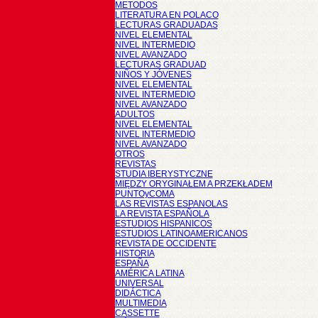
METODOS
LITERATURA EN POLACO
LECTURAS GRADUADAS
NIVEL ELEMENTAL
NIVEL INTERMEDIO
NIVEL AVANZADO
LECTURAS GRADUAD
NIÑOS Y JÓVENES
NIVEL ELEMENTAL
NIVEL INTERMEDIO
NIVEL AVANZADO
ADULTOS
NIVEL ELEMENTAL
NIVEL INTERMEDIO
NIVEL AVANZADO
OTROS
REVISTAS
STUDIA IBERYSTYCZNE
MIĘDZY ORYGINAŁEM A PRZEKŁADEM
PUNTOyCOMA
LAS REVISTAS ESPANOLAS
LA REVISTA ESPAÑOLA
ESTUDIOS HISPANICOS
ESTUDIOS LATINOAMERICANOS
REVISTA DE OCCIDENTE
HISTORIA
ESPAÑA
AMÉRICA LATINA
UNIVERSAL
DIDÁCTICA
MULTIMEDIA
CASSETTE