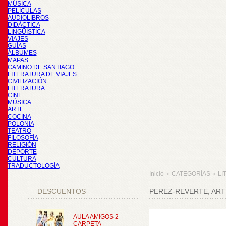
MÚSICA
PELÍCULAS
AUDIOLIBROS
DIDÁCTICA
LINGÜÍSTICA
VIAJES
GUÍAS
ÁLBUMES
MAPAS
CAMINO DE SANTIAGO
LITERATURA DE VIAJES
CIVILIZACIÓN
LITERATURA
CINE
MÚSICA
ARTE
COCINA
POLONIA
TEATRO
FILOSOFÍA
RELIGIÓN
DEPORTE
CULTURA
TRADUCTOLOGÍA
Inicio
CATEGORÍAS
LI
>
>
DESCUENTOS
PEREZ-REVERTE, ART
AULA AMIGOS 2
CARPETA