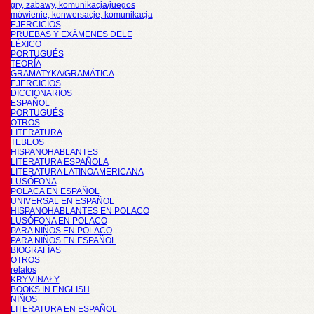
gry, zabawy, komunikacja/juegos
mówienie, konwersacje, komunikacja
EJERCICIOS
PRUEBAS Y EXÁMENES DELE
LÉXICO
PORTUGUÉS
TEORÍA
GRAMATYKA/GRAMÁTICA
EJERCICIOS
DICCIONARIOS
ESPAÑOL
PORTUGUÉS
OTROS
LITERATURA
TEBEOS
HISPANOHABLANTES
LITERATURA ESPAÑOLA
LITERATURA LATINOAMERICANA
LUSÓFONA
POLACA EN ESPAÑOL
UNIVERSAL EN ESPAÑOL
HISPANOHABLANTES EN POLACO
LUSÓFONA EN POLACO
PARA NIÑOS EN POLACO
PARA NIÑOS EN ESPAÑOL
BIOGRAFÍAS
OTROS
relatos
KRYMINAŁY
BOOKS IN ENGLISH
NIÑOS
LITERATURA EN ESPAÑOL