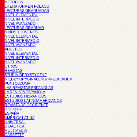
METODOS
LITERATURA EN POLACO
LECTURAS GRADUADAS
NIVEL ELEMENTAL
NIVEL INTERMEDIO
NIVEL AVANZADO
LECTURAS GRADUAD
NIÑOS Y JÓVENES
NIVEL ELEMENTAL
NIVEL INTERMEDIO
NIVEL AVANZADO
ADULTOS
NIVEL ELEMENTAL
NIVEL INTERMEDIO
NIVEL AVANZADO
OTROS
REVISTAS
STUDIA IBERYSTYCZNE
MIĘDZY ORYGINAŁEM A PRZEKŁADEM
PUNTOyCOMA
LAS REVISTAS ESPANOLAS
LA REVISTA ESPAÑOLA
ESTUDIOS HISPANICOS
ESTUDIOS LATINOAMERICANOS
REVISTA DE OCCIDENTE
HISTORIA
ESPAÑA
AMÉRICA LATINA
UNIVERSAL
DIDÁCTICA
MULTIMEDIA
CASSETTE