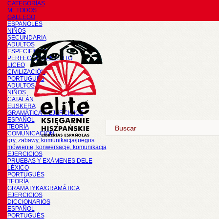
CATEGORÍAS
METODOS
GALLEGO
ESPAÑOLES
NIÑOS
SECUNDARIA
ADULTOS
ESPECIFICOS
PERFECCIONAMIENTO
LICEO
CIVILIZACIÓN
PORTUGUÉS
ADULTOS
NIÑOS
CATALÁN
EUSKERA
GRAMÁTICA Y EJERCICIOS
ESPAÑOL
TEORÍA
COMUNICACIÓN
gry, zabawy, komunikacja/juegos
mówienie, konwersacje, komunikacja
EJERCICIOS
PRUEBAS Y EXÁMENES DELE
LÉXICO
PORTUGUÉS
TEORÍA
GRAMATYKA/GRAMÁTICA
EJERCICIOS
DICCIONARIOS
ESPAÑOL
PORTUGUÉS