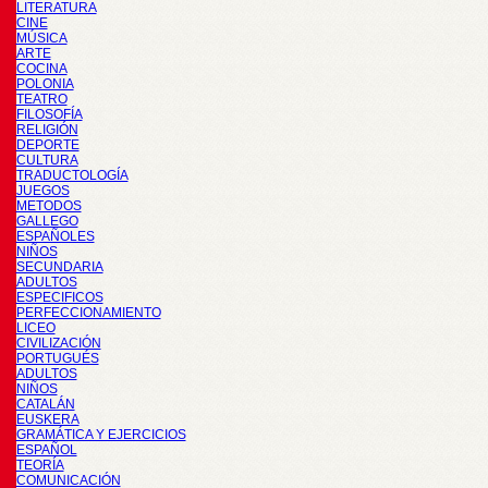
LITERATURA
CINE
MÚSICA
ARTE
COCINA
POLONIA
TEATRO
FILOSOFÍA
RELIGIÓN
DEPORTE
CULTURA
TRADUCTOLOGÍA
JUEGOS
METODOS
GALLEGO
ESPAÑOLES
NIÑOS
SECUNDARIA
ADULTOS
ESPECIFICOS
PERFECCIONAMIENTO
LICEO
CIVILIZACIÓN
PORTUGUÉS
ADULTOS
NIÑOS
CATALÁN
EUSKERA
GRAMÁTICA Y EJERCICIOS
ESPAÑOL
TEORÍA
COMUNICACIÓN