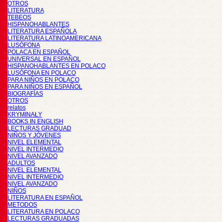
OTROS
LITERATURA
TEBEOS
HISPANOHABLANTES
LITERATURA ESPAÑOLA
LITERATURA LATINOAMERICANA
LUSÓFONA
POLACA EN ESPAÑOL
UNIVERSAL EN ESPAÑOL
HISPANOHABLANTES EN POLACO
LUSÓFONA EN POLACO
PARA NIÑOS EN POLACO
PARA NIÑOS EN ESPAÑOL
BIOGRAFÍAS
OTROS
relatos
KRYMINAŁY
BOOKS IN ENGLISH
LECTURAS GRADUAD
NIÑOS Y JÓVENES
NIVEL ELEMENTAL
NIVEL INTERMEDIO
NIVEL AVANZADO
ADULTOS
NIVEL ELEMENTAL
NIVEL INTERMEDIO
NIVEL AVANZADO
NIÑOS
LITERATURA EN ESPAÑOL
METODOS
LITERATURA EN POLACO
LECTURAS GRADUADAS