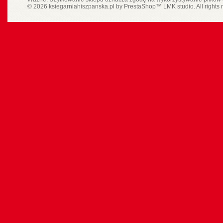
© 2026 ksiegarniahiszpanska.pl by
PrestaShop
™
LMK studio
. All rights