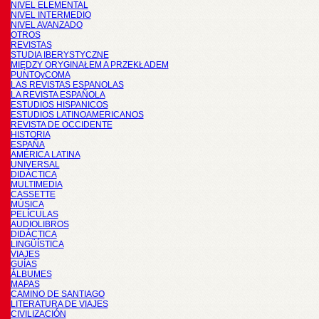
NIVEL ELEMENTAL
NIVEL INTERMEDIO
NIVEL AVANZADO
OTROS
REVISTAS
STUDIA IBERYSTYCZNE
MIĘDZY ORYGINAŁEM A PRZEKŁADEM
PUNTOyCOMA
LAS REVISTAS ESPANOLAS
LA REVISTA ESPAÑOLA
ESTUDIOS HISPANICOS
ESTUDIOS LATINOAMERICANOS
REVISTA DE OCCIDENTE
HISTORIA
ESPAÑA
AMÉRICA LATINA
UNIVERSAL
DIDÁCTICA
MULTIMEDIA
CASSETTE
MÚSICA
PELÍCULAS
AUDIOLIBROS
DIDÁCTICA
LINGÜÍSTICA
VIAJES
GUÍAS
ÁLBUMES
MAPAS
CAMINO DE SANTIAGO
LITERATURA DE VIAJES
CIVILIZACIÓN