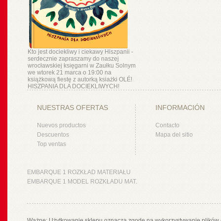
Kto jest dociekliwy i ciekawy Hiszpanii -
serdecznie zapraszamy do naszej
wrocławskiej księgarni w Zaułku Solnym
we wtorek 21 marca o 19:00 na
książkową fiestę z autorką ksiażki OLÉ!
HISZPANIA DLA DOCIEKLIWYCH!
NUESTRAS OFERTAS
INFORMACIÓN
Nuevos productos
Contacto
Descuentos
Mapa del sitio
Top ventas
EMBARQUE 1 ROZKŁAD MATERIAŁU
EMBARQUE 1 MODEL ROZKŁADU MAT.
Ważne: Użytkowanie sklepu oznacza zgodę na wykorzystywanie plików 