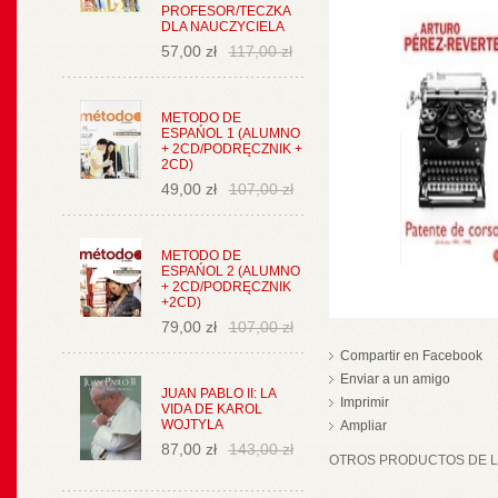
PROFESOR/TECZKA
DLA NAUCZYCIELA
57,00 zł
117,00 zł
METODO DE
ESPAŃOL 1 (ALUMNO
+ 2CD/PODRĘCZNIK +
2CD)
49,00 zł
107,00 zł
METODO DE
ESPAŃOL 2 (ALUMNO
+ 2CD/PODRĘCZNIK
+2CD)
79,00 zł
107,00 zł
Compartir en Facebook
Enviar a un amigo
JUAN PABLO II: LA
Imprimir
VIDA DE KAROL
WOJTYLA
Ampliar
87,00 zł
143,00 zł
OTROS PRODUCTOS DE LA