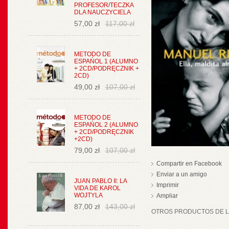
PROFESOR/TECZKA
DLA NAUCZYCIELA
57,00 zł
117,00 zł
METODO DE
ESPAŃOL 1 (ALUMNO
+ 2CD/PODRĘCZNIK +
2CD)
49,00 zł
107,00 zł
METODO DE
ESPAŃOL 2 (ALUMNO
+ 2CD/PODRĘCZNIK
+2CD)
79,00 zł
107,00 zł
Compartir en Facebook
Enviar a un amigo
JUAN PABLO II: LA
Imprimir
VIDA DE KAROL
WOJTYLA
Ampliar
87,00 zł
143,00 zł
OTROS PRODUCTOS DE LA