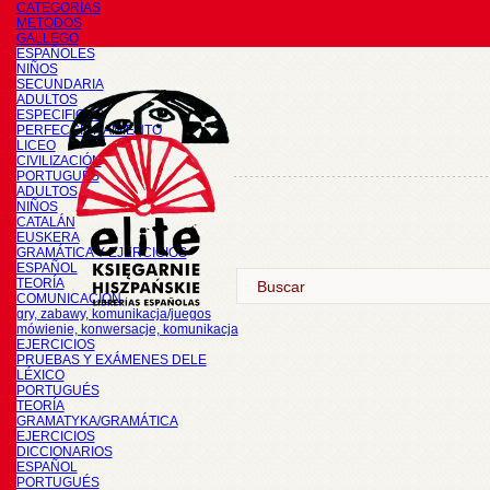
CATEGORÍAS
METODOS
GALLEGO
ESPAÑOLES
NIÑOS
SECUNDARIA
ADULTOS
ESPECIFICOS
PERFECCIONAMIENTO
LICEO
CIVILIZACIÓN
PORTUGUÉS
ADULTOS
NIÑOS
CATALÁN
EUSKERA
GRAMÁTICA Y EJERCICIOS
ESPAÑOL
TEORÍA
COMUNICACIÓN
gry, zabawy, komunikacja/juegos
mówienie, konwersacje, komunikacja
EJERCICIOS
PRUEBAS Y EXÁMENES DELE
LÉXICO
PORTUGUÉS
TEORÍA
GRAMATYKA/GRAMÁTICA
EJERCICIOS
DICCIONARIOS
ESPAÑOL
PORTUGUÉS