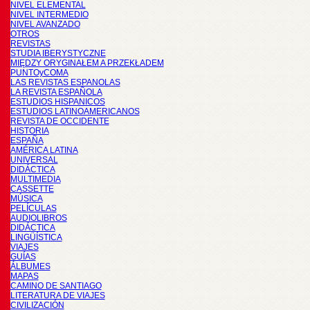
NIVEL ELEMENTAL
NIVEL INTERMEDIO
NIVEL AVANZADO
OTROS
REVISTAS
STUDIA IBERYSTYCZNE
MIĘDZY ORYGINAŁEM A PRZEKŁADEM
PUNTOyCOMA
LAS REVISTAS ESPANOLAS
LA REVISTA ESPAÑOLA
ESTUDIOS HISPANICOS
ESTUDIOS LATINOAMERICANOS
REVISTA DE OCCIDENTE
HISTORIA
ESPAÑA
AMÉRICA LATINA
UNIVERSAL
DIDÁCTICA
MULTIMEDIA
CASSETTE
MÚSICA
PELÍCULAS
AUDIOLIBROS
DIDÁCTICA
LINGÜÍSTICA
VIAJES
GUÍAS
ÁLBUMES
MAPAS
CAMINO DE SANTIAGO
LITERATURA DE VIAJES
CIVILIZACIÓN