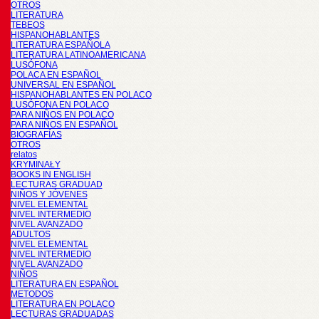
OTROS
LITERATURA
TEBEOS
HISPANOHABLANTES
LITERATURA ESPAÑOLA
LITERATURA LATINOAMERICANA
LUSÓFONA
POLACA EN ESPAÑOL
UNIVERSAL EN ESPAÑOL
HISPANOHABLANTES EN POLACO
LUSÓFONA EN POLACO
PARA NIÑOS EN POLACO
PARA NIÑOS EN ESPAÑOL
BIOGRAFÍAS
OTROS
relatos
KRYMINAŁY
BOOKS IN ENGLISH
LECTURAS GRADUAD
NIÑOS Y JÓVENES
NIVEL ELEMENTAL
NIVEL INTERMEDIO
NIVEL AVANZADO
ADULTOS
NIVEL ELEMENTAL
NIVEL INTERMEDIO
NIVEL AVANZADO
NIÑOS
LITERATURA EN ESPAÑOL
METODOS
LITERATURA EN POLACO
LECTURAS GRADUADAS