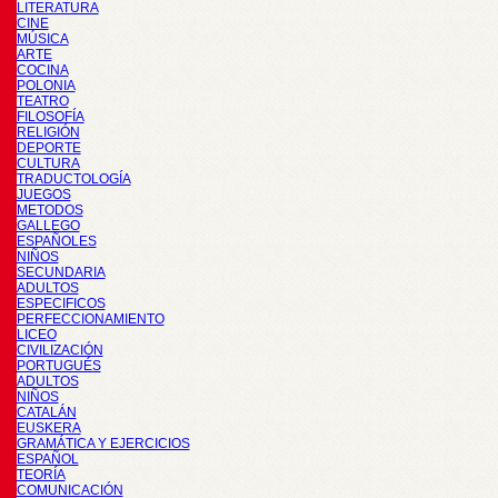
LITERATURA
CINE
MÚSICA
ARTE
COCINA
POLONIA
TEATRO
FILOSOFÍA
RELIGIÓN
DEPORTE
CULTURA
TRADUCTOLOGÍA
JUEGOS
METODOS
GALLEGO
ESPAÑOLES
NIÑOS
SECUNDARIA
ADULTOS
ESPECIFICOS
PERFECCIONAMIENTO
LICEO
CIVILIZACIÓN
PORTUGUÉS
ADULTOS
NIÑOS
CATALÁN
EUSKERA
GRAMÁTICA Y EJERCICIOS
ESPAÑOL
TEORÍA
COMUNICACIÓN