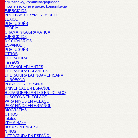
gry, zabawy, komunikacja/juegos
mówienie, konwersacje, komunikacja
EJERCICIOS
PRUEBAS Y EXÁMENES DELE
LÉXICO
PORTUGUÉS
TEORÍA
GRAMATYKA/GRAMÁTICA
EJERCICIOS
DICCIONARIOS
ESPAÑOL
PORTUGUÉS
OTROS
LITERATURA
TEBEOS
HISPANOHABLANTES
LITERATURA ESPAÑOLA
LITERATURA LATINOAMERICANA
LUSÓFONA
POLACA EN ESPAÑOL
UNIVERSAL EN ESPAÑOL
HISPANOHABLANTES EN POLACO
LUSÓFONA EN POLACO
PARA NIÑOS EN POLACO
PARA NIÑOS EN ESPAÑOL
BIOGRAFÍAS
OTROS
relatos
KRYMINAŁY
BOOKS IN ENGLISH
NIÑOS
LITERATURA EN ESPAÑOL