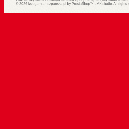
© 2026 ksiegarniahiszpanska.pl by
PrestaShop
™
LMK studio
. All rights