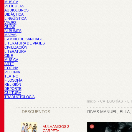
MÚSICA
PELÍCULAS
AUDIOLIBROS
DIDÁCTICA
LINGÜÍSTICA
VIAJES
GUÍAS
ÁLBUMES
MAPAS
CAMINO DE SANTIAGO
LITERATURA DE VIAJES
CIVILIZACIÓN
LITERATURA
CINE
MÚSICA
ARTE
COCINA
POLONIA
TEATRO
FILOSOFÍA
RELIGIÓN
DEPORTE
CULTURA
TRADUCTOLOGÍA
Inicio
CATEGORÍAS
LI
>
>
DESCUENTOS
RIVAS MANUEL, ELLA,
AULA AMIGOS 2
CARPETA