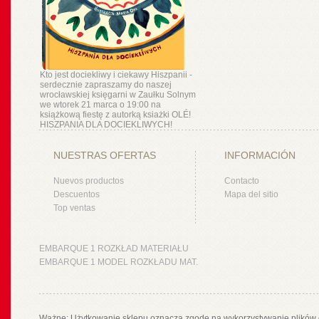
Kto jest dociekliwy i ciekawy Hiszpanii -
serdecznie zapraszamy do naszej
wrocławskiej księgarni w Zaułku Solnym
we wtorek 21 marca o 19:00 na
książkową fiestę z autorką ksiażki OLÉ!
HISZPANIA DLA DOCIEKLIWYCH!
NUESTRAS OFERTAS
INFORMACIÓN
Nuevos productos
Contacto
Descuentos
Mapa del sitio
Top ventas
EMBARQUE 1 ROZKŁAD MATERIAŁU
EMBARQUE 1 MODEL ROZKŁADU MAT.
Ważne: Użytkowanie sklepu oznacza zgodę na wykorzystywanie plików 