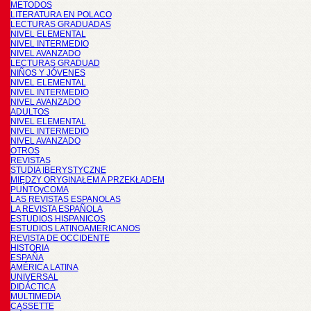
METODOS
LITERATURA EN POLACO
LECTURAS GRADUADAS
NIVEL ELEMENTAL
NIVEL INTERMEDIO
NIVEL AVANZADO
LECTURAS GRADUAD
NIÑOS Y JÓVENES
NIVEL ELEMENTAL
NIVEL INTERMEDIO
NIVEL AVANZADO
ADULTOS
NIVEL ELEMENTAL
NIVEL INTERMEDIO
NIVEL AVANZADO
OTROS
REVISTAS
STUDIA IBERYSTYCZNE
MIĘDZY ORYGINAŁEM A PRZEKŁADEM
PUNTOyCOMA
LAS REVISTAS ESPANOLAS
LA REVISTA ESPAÑOLA
ESTUDIOS HISPANICOS
ESTUDIOS LATINOAMERICANOS
REVISTA DE OCCIDENTE
HISTORIA
ESPAÑA
AMÉRICA LATINA
UNIVERSAL
DIDÁCTICA
MULTIMEDIA
CASSETTE