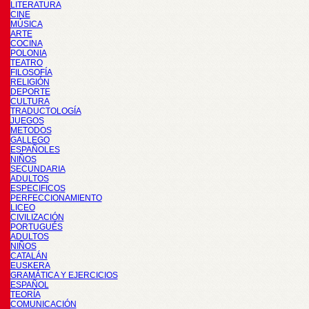
LITERATURA
CINE
MÚSICA
ARTE
COCINA
POLONIA
TEATRO
FILOSOFÍA
RELIGIÓN
DEPORTE
CULTURA
TRADUCTOLOGÍA
JUEGOS
METODOS
GALLEGO
ESPAÑOLES
NIÑOS
SECUNDARIA
ADULTOS
ESPECIFICOS
PERFECCIONAMIENTO
LICEO
CIVILIZACIÓN
PORTUGUÉS
ADULTOS
NIÑOS
CATALÁN
EUSKERA
GRAMÁTICA Y EJERCICIOS
ESPAÑOL
TEORÍA
COMUNICACIÓN