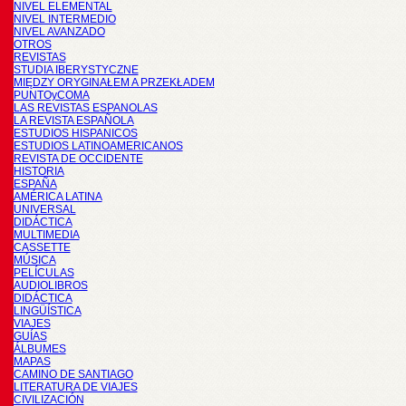
NIVEL ELEMENTAL
NIVEL INTERMEDIO
NIVEL AVANZADO
OTROS
REVISTAS
STUDIA IBERYSTYCZNE
MIĘDZY ORYGINAŁEM A PRZEKŁADEM
PUNTOyCOMA
LAS REVISTAS ESPANOLAS
LA REVISTA ESPAÑOLA
ESTUDIOS HISPANICOS
ESTUDIOS LATINOAMERICANOS
REVISTA DE OCCIDENTE
HISTORIA
ESPAÑA
AMÉRICA LATINA
UNIVERSAL
DIDÁCTICA
MULTIMEDIA
CASSETTE
MÚSICA
PELÍCULAS
AUDIOLIBROS
DIDÁCTICA
LINGÜÍSTICA
VIAJES
GUÍAS
ÁLBUMES
MAPAS
CAMINO DE SANTIAGO
LITERATURA DE VIAJES
CIVILIZACIÓN