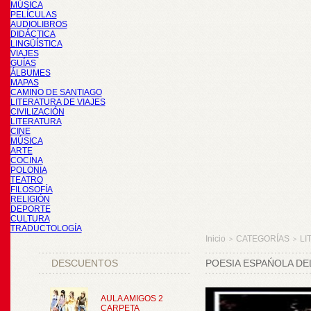
MÚSICA
PELÍCULAS
AUDIOLIBROS
DIDÁCTICA
LINGÜÍSTICA
VIAJES
GUÍAS
ÁLBUMES
MAPAS
CAMINO DE SANTIAGO
LITERATURA DE VIAJES
CIVILIZACIÓN
LITERATURA
CINE
MÚSICA
ARTE
COCINA
POLONIA
TEATRO
FILOSOFÍA
RELIGIÓN
DEPORTE
CULTURA
TRADUCTOLOGÍA
Inicio
CATEGORÍAS
LI
>
>
DESCUENTOS
POESIA ESPAŃOLA DEL
AULA AMIGOS 2
CARPETA