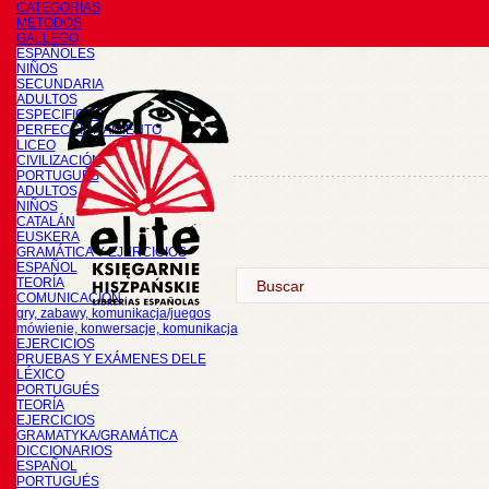
CATEGORÍAS
METODOS
GALLEGO
ESPAÑOLES
NIÑOS
SECUNDARIA
ADULTOS
ESPECIFICOS
PERFECCIONAMIENTO
LICEO
CIVILIZACIÓN
PORTUGUÉS
ADULTOS
NIÑOS
CATALÁN
EUSKERA
GRAMÁTICA Y EJERCICIOS
ESPAÑOL
TEORÍA
COMUNICACIÓN
gry, zabawy, komunikacja/juegos
mówienie, konwersacje, komunikacja
EJERCICIOS
PRUEBAS Y EXÁMENES DELE
LÉXICO
PORTUGUÉS
TEORÍA
EJERCICIOS
GRAMATYKA/GRAMÁTICA
DICCIONARIOS
ESPAÑOL
PORTUGUÉS