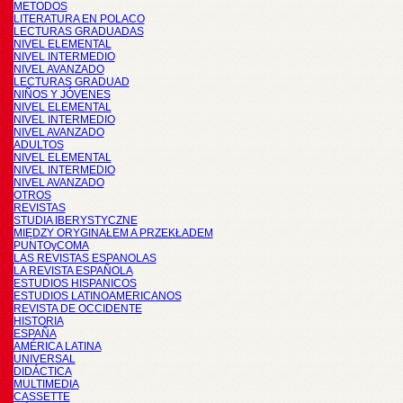
METODOS
LITERATURA EN POLACO
LECTURAS GRADUADAS
NIVEL ELEMENTAL
NIVEL INTERMEDIO
NIVEL AVANZADO
LECTURAS GRADUAD
NIÑOS Y JÓVENES
NIVEL ELEMENTAL
NIVEL INTERMEDIO
NIVEL AVANZADO
ADULTOS
NIVEL ELEMENTAL
NIVEL INTERMEDIO
NIVEL AVANZADO
OTROS
REVISTAS
STUDIA IBERYSTYCZNE
MIĘDZY ORYGINAŁEM A PRZEKŁADEM
PUNTOyCOMA
LAS REVISTAS ESPANOLAS
LA REVISTA ESPAÑOLA
ESTUDIOS HISPANICOS
ESTUDIOS LATINOAMERICANOS
REVISTA DE OCCIDENTE
HISTORIA
ESPAÑA
AMÉRICA LATINA
UNIVERSAL
DIDÁCTICA
MULTIMEDIA
CASSETTE