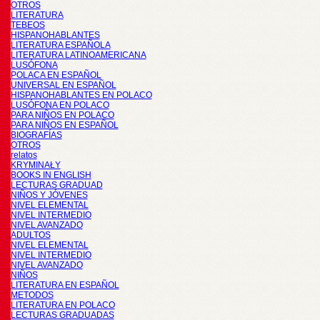
OTROS
LITERATURA
TEBEOS
HISPANOHABLANTES
LITERATURA ESPAÑOLA
LITERATURA LATINOAMERICANA
LUSÓFONA
POLACA EN ESPAÑOL
UNIVERSAL EN ESPAÑOL
HISPANOHABLANTES EN POLACO
LUSÓFONA EN POLACO
PARA NIÑOS EN POLACO
PARA NIÑOS EN ESPAÑOL
BIOGRAFÍAS
OTROS
relatos
KRYMINAŁY
BOOKS IN ENGLISH
LECTURAS GRADUAD
NIÑOS Y JÓVENES
NIVEL ELEMENTAL
NIVEL INTERMEDIO
NIVEL AVANZADO
ADULTOS
NIVEL ELEMENTAL
NIVEL INTERMEDIO
NIVEL AVANZADO
NIÑOS
LITERATURA EN ESPAÑOL
METODOS
LITERATURA EN POLACO
LECTURAS GRADUADAS