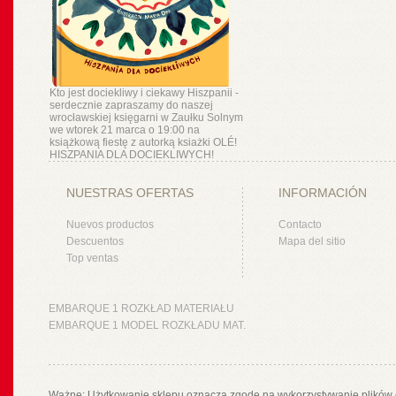
Kto jest dociekliwy i ciekawy Hiszpanii -
serdecznie zapraszamy do naszej
wrocławskiej księgarni w Zaułku Solnym
we wtorek 21 marca o 19:00 na
książkową fiestę z autorką ksiażki OLÉ!
HISZPANIA DLA DOCIEKLIWYCH!
NUESTRAS OFERTAS
INFORMACIÓN
Nuevos productos
Contacto
Descuentos
Mapa del sitio
Top ventas
EMBARQUE 1 ROZKŁAD MATERIAŁU
EMBARQUE 1 MODEL ROZKŁADU MAT.
Ważne: Użytkowanie sklepu oznacza zgodę na wykorzystywanie plików 