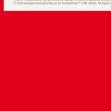
© 2026 ksiegarniahiszpanska.pl by
PrestaShop
™
LMK studio
. All rights