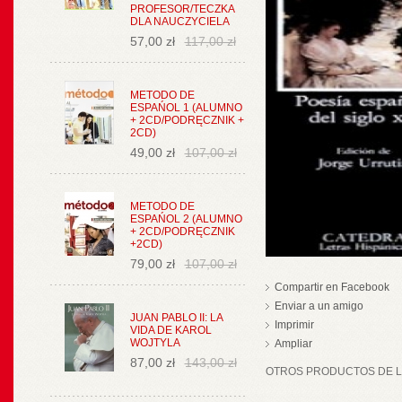
PROFESOR/TECZKA
DLA NAUCZYCIELA
57,00 zł
117,00 zł
METODO DE
ESPAŃOL 1 (ALUMNO
+ 2CD/PODRĘCZNIK +
2CD)
49,00 zł
107,00 zł
METODO DE
ESPAŃOL 2 (ALUMNO
+ 2CD/PODRĘCZNIK
+2CD)
79,00 zł
107,00 zł
Compartir en Facebook
Enviar a un amigo
JUAN PABLO II: LA
Imprimir
VIDA DE KAROL
WOJTYLA
Ampliar
87,00 zł
143,00 zł
OTROS PRODUCTOS DE LA