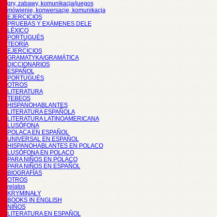
gry, zabawy, komunikacja/juegos
mówienie, konwersacje, komunikacja
EJERCICIOS
PRUEBAS Y EXÁMENES DELE
LÉXICO
PORTUGUÉS
TEORÍA
EJERCICIOS
GRAMATYKA/GRAMÁTICA
DICCIONARIOS
ESPAÑOL
PORTUGUÉS
OTROS
LITERATURA
TEBEOS
HISPANOHABLANTES
LITERATURA ESPAÑOLA
LITERATURA LATINOAMERICANA
LUSÓFONA
POLACA EN ESPAÑOL
UNIVERSAL EN ESPAÑOL
HISPANOHABLANTES EN POLACO
LUSÓFONA EN POLACO
PARA NIÑOS EN POLACO
PARA NIÑOS EN ESPAÑOL
BIOGRAFÍAS
OTROS
relatos
KRYMINAŁY
BOOKS IN ENGLISH
NIÑOS
LITERATURA EN ESPAÑOL