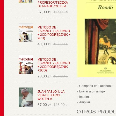
PROFESOR/TECZKA
DLA NAUCZYCIELA
57,00 zł
117,00 zł
METODO DE
ESPAŃOL 1 (ALUMNO
+ 2CD/PODRĘCZNIK +
2CD)
49,00 zł
107,00 zł
METODO DE
ESPAŃOL 2 (ALUMNO
+ 2CD/PODRĘCZNIK
+2CD)
79,00 zł
107,00 zł
Compartir en Facebook
Enviar a un amigo
JUAN PABLO II: LA
VIDA DE KAROL
Imprimir
WOJTYLA
Ampliar
87,00 zł
143,00 zł
OTROS PRODUC