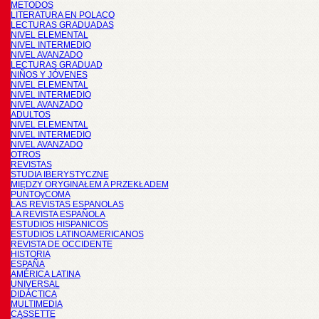
METODOS
LITERATURA EN POLACO
LECTURAS GRADUADAS
NIVEL ELEMENTAL
NIVEL INTERMEDIO
NIVEL AVANZADO
LECTURAS GRADUAD
NIÑOS Y JÓVENES
NIVEL ELEMENTAL
NIVEL INTERMEDIO
NIVEL AVANZADO
ADULTOS
NIVEL ELEMENTAL
NIVEL INTERMEDIO
NIVEL AVANZADO
OTROS
REVISTAS
STUDIA IBERYSTYCZNE
MIĘDZY ORYGINAŁEM A PRZEKŁADEM
PUNTOyCOMA
LAS REVISTAS ESPANOLAS
LA REVISTA ESPAÑOLA
ESTUDIOS HISPANICOS
ESTUDIOS LATINOAMERICANOS
REVISTA DE OCCIDENTE
HISTORIA
ESPAÑA
AMÉRICA LATINA
UNIVERSAL
DIDÁCTICA
MULTIMEDIA
CASSETTE