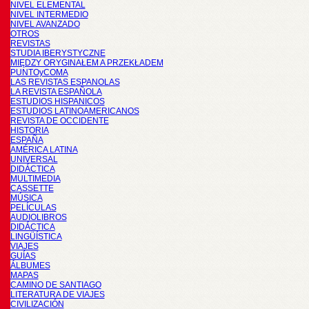
NIVEL ELEMENTAL
NIVEL INTERMEDIO
NIVEL AVANZADO
OTROS
REVISTAS
STUDIA IBERYSTYCZNE
MIĘDZY ORYGINAŁEM A PRZEKŁADEM
PUNTOyCOMA
LAS REVISTAS ESPANOLAS
LA REVISTA ESPAÑOLA
ESTUDIOS HISPANICOS
ESTUDIOS LATINOAMERICANOS
REVISTA DE OCCIDENTE
HISTORIA
ESPAÑA
AMÉRICA LATINA
UNIVERSAL
DIDÁCTICA
MULTIMEDIA
CASSETTE
MÚSICA
PELÍCULAS
AUDIOLIBROS
DIDÁCTICA
LINGÜÍSTICA
VIAJES
GUÍAS
ÁLBUMES
MAPAS
CAMINO DE SANTIAGO
LITERATURA DE VIAJES
CIVILIZACIÓN