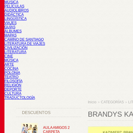
MÚSICA
PELÍCULAS
AUDIOLIBROS
DIDÁCTICA
LINGÜÍSTICA
VIAJES
GUÍAS
ÁLBUMES
MAPAS
CAMINO DE SANTIAGO
LITERATURA DE VIAJES
CIVILIZACIÓN
LITERATURA
CINE
MÚSICA
ARTE
COCINA
POLONIA
TEATRO
FILOSOFÍA
RELIGIÓN
DEPORTE
CULTURA
TRADUCTOLOGÍA
Inicio
CATEGORÍAS
LI
>
>
DESCUENTOS
BRANDYS KA
AULA AMIGOS 2
CARPETA