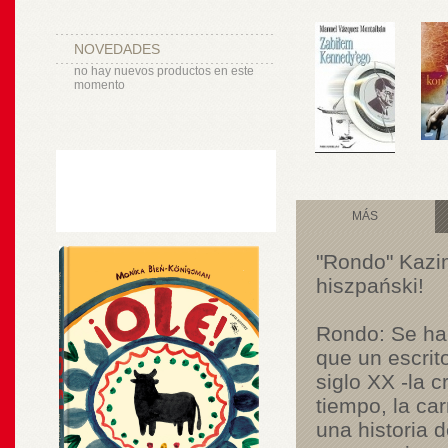
NOVEDADES
no hay nuevos productos en este
momento
MÁS
"Rondo" Kazim
hiszpański!
Rondo: Se ha 
que un escrito
siglo XX -la c
tiempo, la car
una historia 