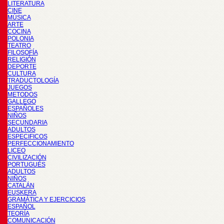
LITERATURA
CINE
MÚSICA
ARTE
COCINA
POLONIA
TEATRO
FILOSOFÍA
RELIGIÓN
DEPORTE
CULTURA
TRADUCTOLOGÍA
JUEGOS
METODOS
GALLEGO
ESPAÑOLES
NIÑOS
SECUNDARIA
ADULTOS
ESPECIFICOS
PERFECCIONAMIENTO
LICEO
CIVILIZACIÓN
PORTUGUÉS
ADULTOS
NIÑOS
CATALÁN
EUSKERA
GRAMÁTICA Y EJERCICIOS
ESPAÑOL
TEORÍA
COMUNICACIÓN