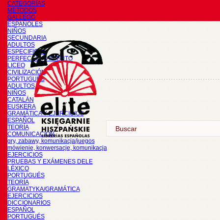
CATEGORÍAS
METODOS
GALLEGO
ESPAÑOLES
NIÑOS
SECUNDARIA
ADULTOS
ESPECIFICOS
PERFECCIONAMIENTO
LICEO
CIVILIZACIÓN
PORTUGUÉS
ADULTOS
NIÑOS
CATALÁN
EUSKERA
GRAMÁTICA Y EJERCICIOS
ESPAÑOL
TEORÍA
COMUNICACIÓN
gry, zabawy, komunikacja/juegos
mówienie, konwersacje, komunikacja
EJERCICIOS
PRUEBAS Y EXÁMENES DELE
LÉXICO
PORTUGUÉS
TEORÍA
GRAMATYKA/GRAMÁTICA
EJERCICIOS
DICCIONARIOS
ESPAÑOL
PORTUGUÉS