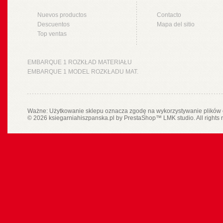
Nuevos productos
Contacto
Descuentos
Mapa del sitio
Top ventas
EMBARQUE 1 ROZKŁAD MATERIAŁU
EMBARQUE 1 MODEL ROZKŁADU MAT.
Ważne: Użytkowanie sklepu oznacza zgodę na wykorzystywanie plików 
© 2026 ksiegarniahiszpanska.pl by
PrestaShop
™
LMK studio
. All rights