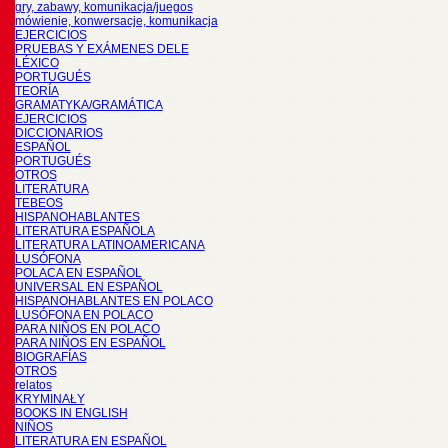
gry, zabawy, komunikacja/juegos
mówienie, konwersacje, komunikacja
EJERCICIOS
PRUEBAS Y EXÁMENES DELE
LÉXICO
PORTUGUÉS
TEORÍA
GRAMATYKA/GRAMÁTICA
EJERCICIOS
DICCIONARIOS
ESPAÑOL
PORTUGUÉS
OTROS
LITERATURA
TEBEOS
HISPANOHABLANTES
LITERATURA ESPAÑOLA
LITERATURA LATINOAMERICANA
LUSÓFONA
POLACA EN ESPAÑOL
UNIVERSAL EN ESPAÑOL
HISPANOHABLANTES EN POLACO
LUSÓFONA EN POLACO
PARA NIÑOS EN POLACO
PARA NIÑOS EN ESPAÑOL
BIOGRAFÍAS
OTROS
relatos
KRYMINAŁY
BOOKS IN ENGLISH
NIÑOS
LITERATURA EN ESPAÑOL