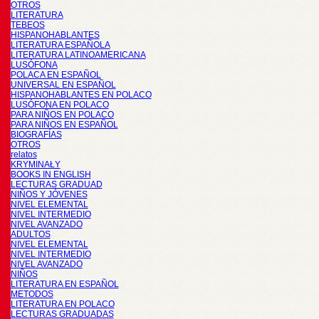
OTROS
LITERATURA
TEBEOS
HISPANOHABLANTES
LITERATURA ESPAÑOLA
LITERATURA LATINOAMERICANA
LUSÓFONA
POLACA EN ESPAÑOL
UNIVERSAL EN ESPAÑOL
HISPANOHABLANTES EN POLACO
LUSÓFONA EN POLACO
PARA NIÑOS EN POLACO
PARA NIÑOS EN ESPAÑOL
BIOGRAFÍAS
OTROS
relatos
KRYMINAŁY
BOOKS IN ENGLISH
LECTURAS GRADUAD
NIÑOS Y JÓVENES
NIVEL ELEMENTAL
NIVEL INTERMEDIO
NIVEL AVANZADO
ADULTOS
NIVEL ELEMENTAL
NIVEL INTERMEDIO
NIVEL AVANZADO
NIÑOS
LITERATURA EN ESPAÑOL
METODOS
LITERATURA EN POLACO
LECTURAS GRADUADAS