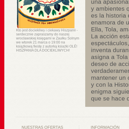
una apasionan
y ambientes q
es la histori
enamora de un
Ella, Tola, am
Kto jest dociekliwy i ciekawy Hiszpanii -
serdecznie zapraszamy do naszej
La acción est
wrocławskiej księgarni w Zaułku Solnym
espectáculos,
we wtorek 21 marca o 19:00 na
książkową fiestę z autorką ksiażki OLÉ!
inventa duran
HISZPANIA DLA DOCIEKLIWYCH!
asigna a Tola 
deseo de acci
verdaderament
mantener un c
y con la Histo
enigma siguie
que se hace d
NUESTRAS OFERTAS
INFORMACIÓN