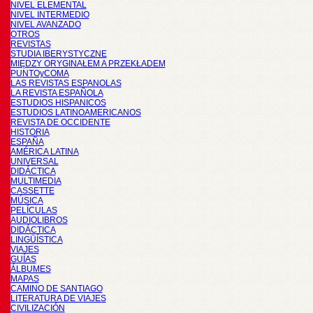
NIVEL ELEMENTAL
NIVEL INTERMEDIO
NIVEL AVANZADO
OTROS
REVISTAS
STUDIA IBERYSTYCZNE
MIĘDZY ORYGINAŁEM A PRZEKŁADEM
PUNTOyCOMA
LAS REVISTAS ESPANOLAS
LA REVISTA ESPAÑOLA
ESTUDIOS HISPANICOS
ESTUDIOS LATINOAMERICANOS
REVISTA DE OCCIDENTE
HISTORIA
ESPAÑA
AMÉRICA LATINA
UNIVERSAL
DIDÁCTICA
MULTIMEDIA
CASSETTE
MÚSICA
PELÍCULAS
AUDIOLIBROS
DIDÁCTICA
LINGÜÍSTICA
VIAJES
GUÍAS
ÁLBUMES
MAPAS
CAMINO DE SANTIAGO
LITERATURA DE VIAJES
CIVILIZACIÓN