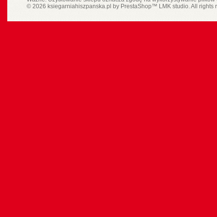
© 2026 ksiegarniahiszpanska.pl by
PrestaShop
™
LMK studio
. All rights