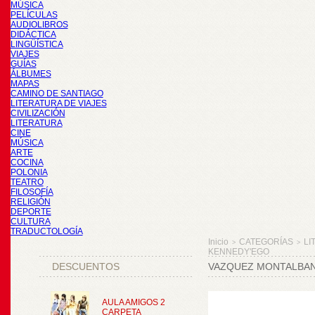
MÚSICA
PELÍCULAS
AUDIOLIBROS
DIDÁCTICA
LINGÜÍSTICA
VIAJES
GUÍAS
ÁLBUMES
MAPAS
CAMINO DE SANTIAGO
LITERATURA DE VIAJES
CIVILIZACIÓN
LITERATURA
CINE
MÚSICA
ARTE
COCINA
POLONIA
TEATRO
FILOSOFÍA
RELIGIÓN
DEPORTE
CULTURA
TRADUCTOLOGÍA
Inicio
CATEGORÍAS
LI
>
>
KENNEDY'EGO
DESCUENTOS
VAZQUEZ MONTALBAN
AULA AMIGOS 2
CARPETA