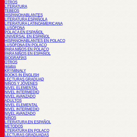
OTROS
LITERATURA
TEBEOS
HISPANOHABLANTES
LITERATURA ESPAÑOLA
LITERATURA LATINOAMERICANA
LUSÓFONA
POLACA EN ESPAÑOL
UNIVERSAL EN ESPAÑOL
HISPANOHABLANTES EN POLACO
LUSÓFONA EN POLACO
PARA NIÑOS EN POLACO
PARA NIÑOS EN ESPAÑOL
BIOGRAFÍAS
OTROS
relatos
KRYMINAŁY
BOOKS IN ENGLISH
LECTURAS GRADUAD
NIÑOS Y JÓVENES
NIVEL ELEMENTAL
NIVEL INTERMEDIO
NIVEL AVANZADO
ADULTOS
NIVEL ELEMENTAL
NIVEL INTERMEDIO
NIVEL AVANZADO
NIÑOS
LITERATURA EN ESPAÑOL
METODOS
LITERATURA EN POLACO
LECTURAS GRADUADAS