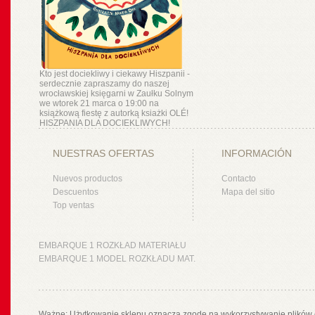
Kto jest dociekliwy i ciekawy Hiszpanii -
serdecznie zapraszamy do naszej
wrocławskiej księgarni w Zaułku Solnym
we wtorek 21 marca o 19:00 na
książkową fiestę z autorką ksiażki OLÉ!
HISZPANIA DLA DOCIEKLIWYCH!
NUESTRAS OFERTAS
INFORMACIÓN
Nuevos productos
Contacto
Descuentos
Mapa del sitio
Top ventas
EMBARQUE 1 ROZKŁAD MATERIAŁU
EMBARQUE 1 MODEL ROZKŁADU MAT.
Ważne: Użytkowanie sklepu oznacza zgodę na wykorzystywanie plików 