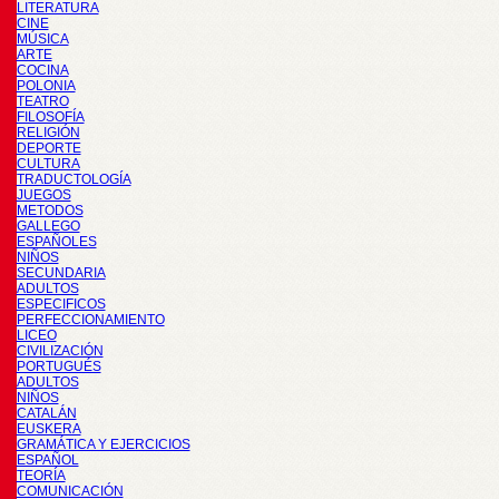
LITERATURA
CINE
MÚSICA
ARTE
COCINA
POLONIA
TEATRO
FILOSOFÍA
RELIGIÓN
DEPORTE
CULTURA
TRADUCTOLOGÍA
JUEGOS
METODOS
GALLEGO
ESPAÑOLES
NIÑOS
SECUNDARIA
ADULTOS
ESPECIFICOS
PERFECCIONAMIENTO
LICEO
CIVILIZACIÓN
PORTUGUÉS
ADULTOS
NIÑOS
CATALÁN
EUSKERA
GRAMÁTICA Y EJERCICIOS
ESPAÑOL
TEORÍA
COMUNICACIÓN