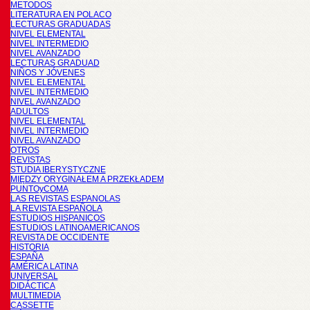
METODOS
LITERATURA EN POLACO
LECTURAS GRADUADAS
NIVEL ELEMENTAL
NIVEL INTERMEDIO
NIVEL AVANZADO
LECTURAS GRADUAD
NIÑOS Y JÓVENES
NIVEL ELEMENTAL
NIVEL INTERMEDIO
NIVEL AVANZADO
ADULTOS
NIVEL ELEMENTAL
NIVEL INTERMEDIO
NIVEL AVANZADO
OTROS
REVISTAS
STUDIA IBERYSTYCZNE
MIĘDZY ORYGINAŁEM A PRZEKŁADEM
PUNTOyCOMA
LAS REVISTAS ESPANOLAS
LA REVISTA ESPAÑOLA
ESTUDIOS HISPANICOS
ESTUDIOS LATINOAMERICANOS
REVISTA DE OCCIDENTE
HISTORIA
ESPAÑA
AMÉRICA LATINA
UNIVERSAL
DIDÁCTICA
MULTIMEDIA
CASSETTE