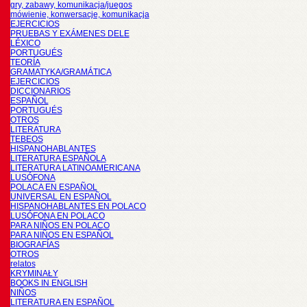
gry, zabawy, komunikacja/juegos
mówienie, konwersacje, komunikacja
EJERCICIOS
PRUEBAS Y EXÁMENES DELE
LÉXICO
PORTUGUÉS
TEORÍA
GRAMATYKA/GRAMÁTICA
EJERCICIOS
DICCIONARIOS
ESPAÑOL
PORTUGUÉS
OTROS
LITERATURA
TEBEOS
HISPANOHABLANTES
LITERATURA ESPAÑOLA
LITERATURA LATINOAMERICANA
LUSÓFONA
POLACA EN ESPAÑOL
UNIVERSAL EN ESPAÑOL
HISPANOHABLANTES EN POLACO
LUSÓFONA EN POLACO
PARA NIÑOS EN POLACO
PARA NIÑOS EN ESPAÑOL
BIOGRAFÍAS
OTROS
relatos
KRYMINAŁY
BOOKS IN ENGLISH
NIÑOS
LITERATURA EN ESPAÑOL