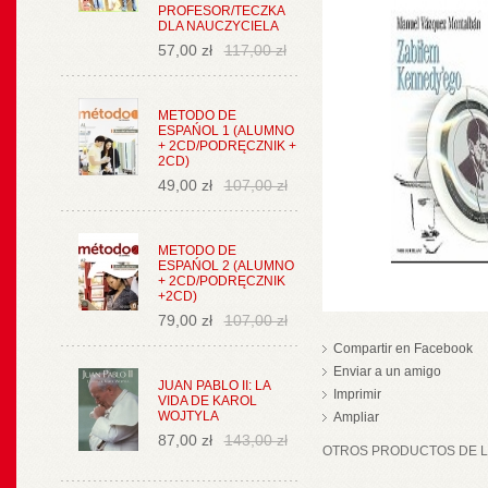
PROFESOR/TECZKA
DLA NAUCZYCIELA
57,00 zł
117,00 zł
METODO DE
ESPAŃOL 1 (ALUMNO
+ 2CD/PODRĘCZNIK +
2CD)
49,00 zł
107,00 zł
METODO DE
ESPAŃOL 2 (ALUMNO
+ 2CD/PODRĘCZNIK
+2CD)
79,00 zł
107,00 zł
Compartir en Facebook
Enviar a un amigo
JUAN PABLO II: LA
Imprimir
VIDA DE KAROL
WOJTYLA
Ampliar
87,00 zł
143,00 zł
OTROS PRODUCTOS DE LA