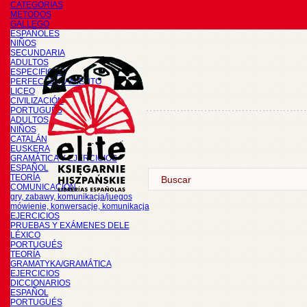
CATEGORÍAS
METODOS
GALLEGO
ESPAÑOLES
NIÑOS
SECUNDARIA
ADULTOS
ESPECIFICOS
PERFECCIONAMIENTO
LICEO
CIVILIZACIÓN
PORTUGUÉS
ADULTOS
NIÑOS
CATALÁN
EUSKERA
GRAMÁTICA Y EJERCICIOS
ESPAÑOL
TEORÍA
COMUNICACIÓN
gry, zabawy, komunikacja/juegos
mówienie, konwersacje, komunikacja
EJERCICIOS
PRUEBAS Y EXÁMENES DELE
LÉXICO
PORTUGUÉS
TEORÍA
GRAMATYKA/GRAMÁTICA
EJERCICIOS
DICCIONARIOS
ESPAÑOL
PORTUGUÉS