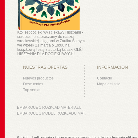
Kto jest dociekliwy i ciekawy Hiszpanii -
serdecznie zapraszamy do naszej
wrocławskiej księgarni w Zaułku Solnym
we wtorek 21 marca o 19:00 na
książkową fiestę z autorką ksiażki OLÉ!
HISZPANIA DLA DOCIEKLIWYCH!
NUESTRAS OFERTAS
INFORMACIÓN
Nuevos productos
Contacto
Descuentos
Mapa del sitio
Top ventas
EMBARQUE 1 ROZKŁAD MATERIAŁU
EMBARQUE 1 MODEL ROZKŁADU MAT.
Ważne: Użytkowanie sklepu oznacza zgodę na wykorzystywanie plików 