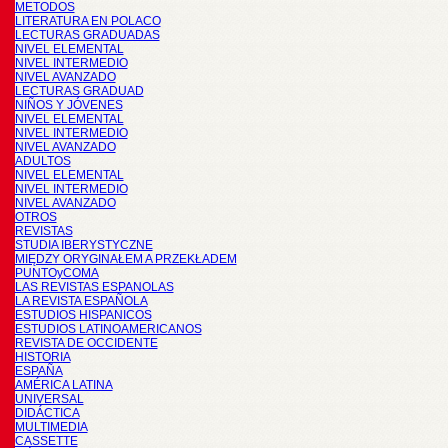
METODOS
LITERATURA EN POLACO
LECTURAS GRADUADAS
NIVEL ELEMENTAL
NIVEL INTERMEDIO
NIVEL AVANZADO
LECTURAS GRADUAD
NIÑOS Y JÓVENES
NIVEL ELEMENTAL
NIVEL INTERMEDIO
NIVEL AVANZADO
ADULTOS
NIVEL ELEMENTAL
NIVEL INTERMEDIO
NIVEL AVANZADO
OTROS
REVISTAS
STUDIA IBERYSTYCZNE
MIĘDZY ORYGINAŁEM A PRZEKŁADEM
PUNTOyCOMA
LAS REVISTAS ESPANOLAS
LA REVISTA ESPAÑOLA
ESTUDIOS HISPANICOS
ESTUDIOS LATINOAMERICANOS
REVISTA DE OCCIDENTE
HISTORIA
ESPAÑA
AMÉRICA LATINA
UNIVERSAL
DIDÁCTICA
MULTIMEDIA
CASSETTE