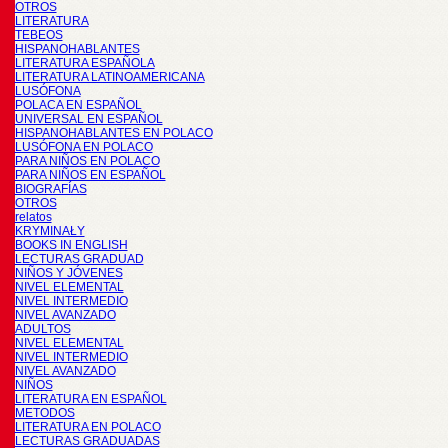
OTROS
LITERATURA
TEBEOS
HISPANOHABLANTES
LITERATURA ESPAÑOLA
LITERATURA LATINOAMERICANA
LUSÓFONA
POLACA EN ESPAÑOL
UNIVERSAL EN ESPAÑOL
HISPANOHABLANTES EN POLACO
LUSÓFONA EN POLACO
PARA NIÑOS EN POLACO
PARA NIÑOS EN ESPAÑOL
BIOGRAFÍAS
OTROS
relatos
KRYMINAŁY
BOOKS IN ENGLISH
LECTURAS GRADUAD
NIÑOS Y JÓVENES
NIVEL ELEMENTAL
NIVEL INTERMEDIO
NIVEL AVANZADO
ADULTOS
NIVEL ELEMENTAL
NIVEL INTERMEDIO
NIVEL AVANZADO
NIÑOS
LITERATURA EN ESPAÑOL
METODOS
LITERATURA EN POLACO
LECTURAS GRADUADAS