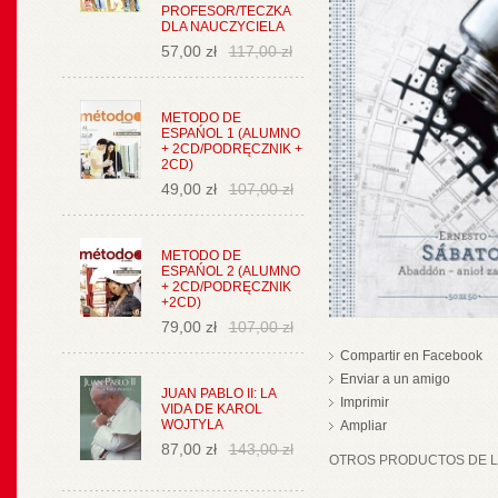
PROFESOR/TECZKA
DLA NAUCZYCIELA
57,00 zł
117,00 zł
METODO DE
ESPAŃOL 1 (ALUMNO
+ 2CD/PODRĘCZNIK +
2CD)
49,00 zł
107,00 zł
METODO DE
ESPAŃOL 2 (ALUMNO
+ 2CD/PODRĘCZNIK
+2CD)
79,00 zł
107,00 zł
Compartir en Facebook
Enviar a un amigo
JUAN PABLO II: LA
Imprimir
VIDA DE KAROL
WOJTYLA
Ampliar
87,00 zł
143,00 zł
OTROS PRODUCTOS DE LA