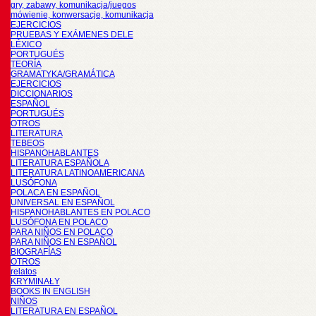
gry, zabawy, komunikacja/juegos
mówienie, konwersacje, komunikacja
EJERCICIOS
PRUEBAS Y EXÁMENES DELE
LÉXICO
PORTUGUÉS
TEORÍA
GRAMATYKA/GRAMÁTICA
EJERCICIOS
DICCIONARIOS
ESPAÑOL
PORTUGUÉS
OTROS
LITERATURA
TEBEOS
HISPANOHABLANTES
LITERATURA ESPAÑOLA
LITERATURA LATINOAMERICANA
LUSÓFONA
POLACA EN ESPAÑOL
UNIVERSAL EN ESPAÑOL
HISPANOHABLANTES EN POLACO
LUSÓFONA EN POLACO
PARA NIÑOS EN POLACO
PARA NIÑOS EN ESPAÑOL
BIOGRAFÍAS
OTROS
relatos
KRYMINAŁY
BOOKS IN ENGLISH
NIÑOS
LITERATURA EN ESPAÑOL