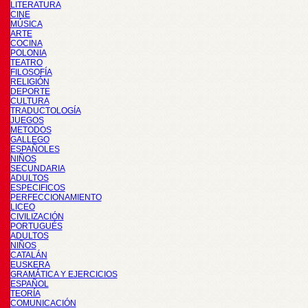
LITERATURA
CINE
MÚSICA
ARTE
COCINA
POLONIA
TEATRO
FILOSOFÍA
RELIGIÓN
DEPORTE
CULTURA
TRADUCTOLOGÍA
JUEGOS
METODOS
GALLEGO
ESPAÑOLES
NIÑOS
SECUNDARIA
ADULTOS
ESPECIFICOS
PERFECCIONAMIENTO
LICEO
CIVILIZACIÓN
PORTUGUÉS
ADULTOS
NIÑOS
CATALÁN
EUSKERA
GRAMÁTICA Y EJERCICIOS
ESPAÑOL
TEORÍA
COMUNICACIÓN