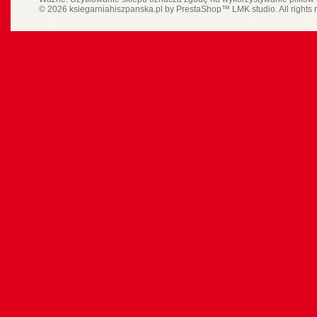
© 2026 ksiegarniahiszpanska.pl by
PrestaShop
™
LMK studio
. All rights