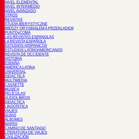
NIVEL ELEMENTAL
NIVEL INTERMEDIO
NIVEL AVANZADO
OTROS
REVISTAS
STUDIA IBERYSTYCZNE
MIĘDZY ORYGINAŁEM A PRZEKŁADEM
PUNTOyCOMA
LAS REVISTAS ESPANOLAS
LA REVISTA ESPAÑOLA
ESTUDIOS HISPANICOS
ESTUDIOS LATINOAMERICANOS
REVISTA DE OCCIDENTE
HISTORIA
ESPAÑA
AMÉRICA LATINA
UNIVERSAL
DIDÁCTICA
MULTIMEDIA
CASSETTE
MÚSICA
PELÍCULAS
AUDIOLIBROS
DIDÁCTICA
LINGÜÍSTICA
VIAJES
GUÍAS
ÁLBUMES
MAPAS
CAMINO DE SANTIAGO
LITERATURA DE VIAJES
CIVILIZACIÓN