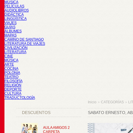
MÚSICA
PELÍCULAS
AUDIOLIBROS
DIDÁCTICA
LINGÜÍSTICA
VIAJES
GUÍAS
ÁLBUMES
MAPAS
CAMINO DE SANTIAGO
LITERATURA DE VIAJES
CIVILIZACIÓN
LITERATURA
CINE
MÚSICA
ARTE
COCINA
POLONIA
TEATRO
FILOSOFÍA
RELIGIÓN
DEPORTE
CULTURA
TRADUCTOLOGÍA
Inicio
CATEGORÍAS
LI
>
>
DESCUENTOS
SABATO ERNESTO, AB
AULA AMIGOS 2
CARPETA