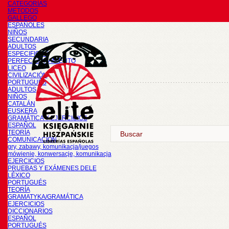
CATEGORÍAS
METODOS
GALLEGO
ESPAÑOLES
NIÑOS
SECUNDARIA
ADULTOS
ESPECIFICOS
PERFECCIONAMIENTO
LICEO
CIVILIZACIÓN
PORTUGUÉS
ADULTOS
NIÑOS
CATALÁN
EUSKERA
GRAMÁTICA Y EJERCICIOS
ESPAÑOL
TEORÍA
COMUNICACIÓN
gry, zabawy, komunikacja/juegos
mówienie, konwersacje, komunikacja
EJERCICIOS
PRUEBAS Y EXÁMENES DELE
LÉXICO
PORTUGUÉS
TEORÍA
GRAMATYKA/GRAMÁTICA
EJERCICIOS
DICCIONARIOS
ESPAÑOL
PORTUGUÉS