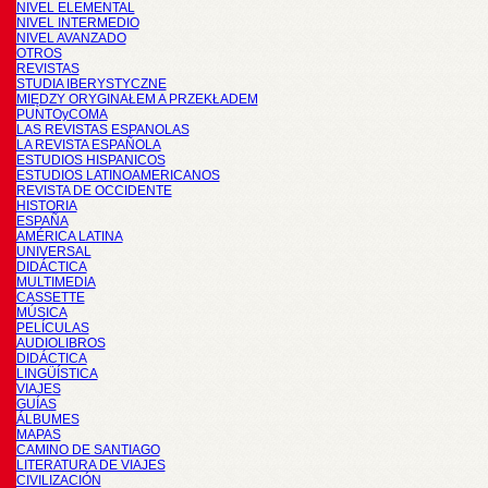
NIVEL ELEMENTAL
NIVEL INTERMEDIO
NIVEL AVANZADO
OTROS
REVISTAS
STUDIA IBERYSTYCZNE
MIĘDZY ORYGINAŁEM A PRZEKŁADEM
PUNTOyCOMA
LAS REVISTAS ESPANOLAS
LA REVISTA ESPAÑOLA
ESTUDIOS HISPANICOS
ESTUDIOS LATINOAMERICANOS
REVISTA DE OCCIDENTE
HISTORIA
ESPAÑA
AMÉRICA LATINA
UNIVERSAL
DIDÁCTICA
MULTIMEDIA
CASSETTE
MÚSICA
PELÍCULAS
AUDIOLIBROS
DIDÁCTICA
LINGÜÍSTICA
VIAJES
GUÍAS
ÁLBUMES
MAPAS
CAMINO DE SANTIAGO
LITERATURA DE VIAJES
CIVILIZACIÓN