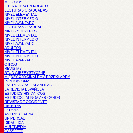
METODOS
LITERATURA EN POLACO
LECTURAS GRADUADAS
NIVEL ELEMENTAL
NIVEL INTERMEDIO
NIVEL AVANZADO
LECTURAS GRADUAD
NIÑOS Y JÓVENES
NIVEL ELEMENTAL
NIVEL INTERMEDIO
NIVEL AVANZADO
ADULTOS
NIVEL ELEMENTAL
NIVEL INTERMEDIO
NIVEL AVANZADO
OTROS
REVISTAS
STUDIA IBERYSTYCZNE
MIĘDZY ORYGINAŁEM A PRZEKŁADEM
PUNTOyCOMA
LAS REVISTAS ESPANOLAS
LA REVISTA ESPAÑOLA
ESTUDIOS HISPANICOS
ESTUDIOS LATINOAMERICANOS
REVISTA DE OCCIDENTE
HISTORIA
ESPAÑA
AMÉRICA LATINA
UNIVERSAL
DIDÁCTICA
MULTIMEDIA
CASSETTE