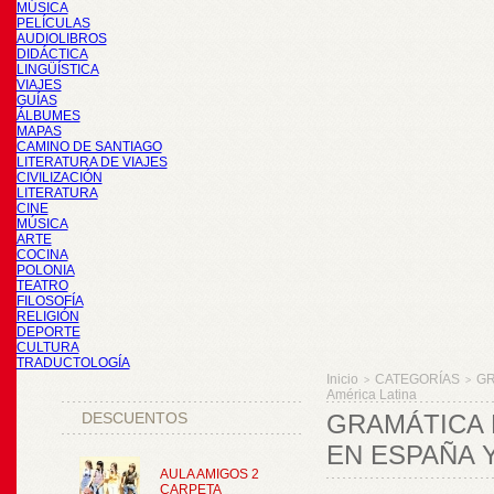
MÚSICA
PELÍCULAS
AUDIOLIBROS
DIDÁCTICA
LINGÜÍSTICA
VIAJES
GUÍAS
ÁLBUMES
MAPAS
CAMINO DE SANTIAGO
LITERATURA DE VIAJES
CIVILIZACIÓN
LITERATURA
CINE
MÚSICA
ARTE
COCINA
POLONIA
TEATRO
FILOSOFÍA
RELIGIÓN
DEPORTE
CULTURA
TRADUCTOLOGÍA
Inicio
CATEGORÍAS
GR
>
>
América Latina
DESCUENTOS
GRAMÁTICA 
EN ESPAÑA Y
AULA AMIGOS 2
CARPETA