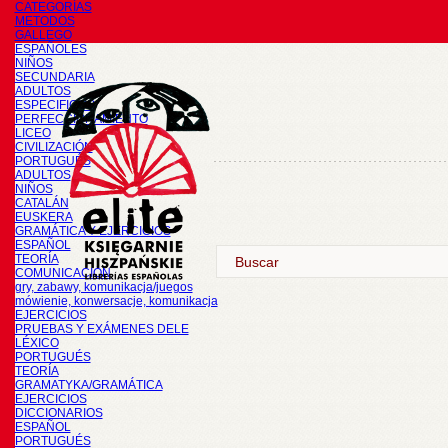
CATEGORÍAS
METODOS
GALLEGO
ESPAÑOLES
NIÑOS
SECUNDARIA
ADULTOS
ESPECIFICOS
PERFECCIONAMIENTO
LICEO
CIVILIZACIÓN
PORTUGUÉS
ADULTOS
NIÑOS
CATALÁN
EUSKERA
GRAMÁTICA Y EJERCICIOS
ESPAÑOL
TEORÍA
COMUNICACIÓN
gry, zabawy, komunikacja/juegos
mówienie, konwersacje, komunikacja
EJERCICIOS
PRUEBAS Y EXÁMENES DELE
LÉXICO
PORTUGUÉS
TEORÍA
GRAMATYKA/GRAMÁTICA
EJERCICIOS
DICCIONARIOS
ESPAÑOL
PORTUGUÉS