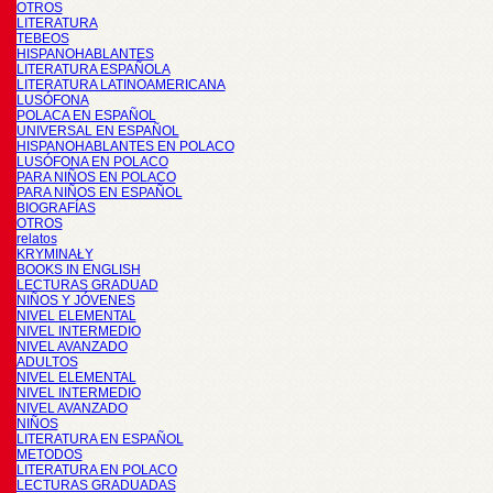
OTROS
LITERATURA
TEBEOS
HISPANOHABLANTES
LITERATURA ESPAÑOLA
LITERATURA LATINOAMERICANA
LUSÓFONA
POLACA EN ESPAÑOL
UNIVERSAL EN ESPAÑOL
HISPANOHABLANTES EN POLACO
LUSÓFONA EN POLACO
PARA NIÑOS EN POLACO
PARA NIÑOS EN ESPAÑOL
BIOGRAFÍAS
OTROS
relatos
KRYMINAŁY
BOOKS IN ENGLISH
LECTURAS GRADUAD
NIÑOS Y JÓVENES
NIVEL ELEMENTAL
NIVEL INTERMEDIO
NIVEL AVANZADO
ADULTOS
NIVEL ELEMENTAL
NIVEL INTERMEDIO
NIVEL AVANZADO
NIÑOS
LITERATURA EN ESPAÑOL
METODOS
LITERATURA EN POLACO
LECTURAS GRADUADAS