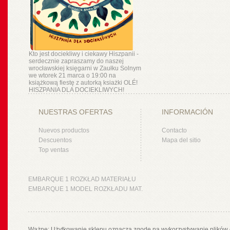
Kto jest dociekliwy i ciekawy Hiszpanii -
serdecznie zapraszamy do naszej
wrocławskiej księgarni w Zaułku Solnym
we wtorek 21 marca o 19:00 na
książkową fiestę z autorką ksiażki OLÉ!
HISZPANIA DLA DOCIEKLIWYCH!
NUESTRAS OFERTAS
INFORMACIÓN
Nuevos productos
Contacto
Descuentos
Mapa del sitio
Top ventas
EMBARQUE 1 ROZKŁAD MATERIAŁU
EMBARQUE 1 MODEL ROZKŁADU MAT.
Ważne: Użytkowanie sklepu oznacza zgodę na wykorzystywanie plików 