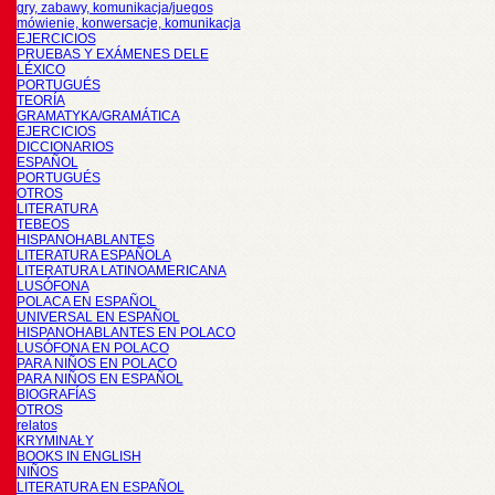
gry, zabawy, komunikacja/juegos
mówienie, konwersacje, komunikacja
EJERCICIOS
PRUEBAS Y EXÁMENES DELE
LÉXICO
PORTUGUÉS
TEORÍA
GRAMATYKA/GRAMÁTICA
EJERCICIOS
DICCIONARIOS
ESPAÑOL
PORTUGUÉS
OTROS
LITERATURA
TEBEOS
HISPANOHABLANTES
LITERATURA ESPAÑOLA
LITERATURA LATINOAMERICANA
LUSÓFONA
POLACA EN ESPAÑOL
UNIVERSAL EN ESPAÑOL
HISPANOHABLANTES EN POLACO
LUSÓFONA EN POLACO
PARA NIÑOS EN POLACO
PARA NIÑOS EN ESPAÑOL
BIOGRAFÍAS
OTROS
relatos
KRYMINAŁY
BOOKS IN ENGLISH
NIÑOS
LITERATURA EN ESPAÑOL