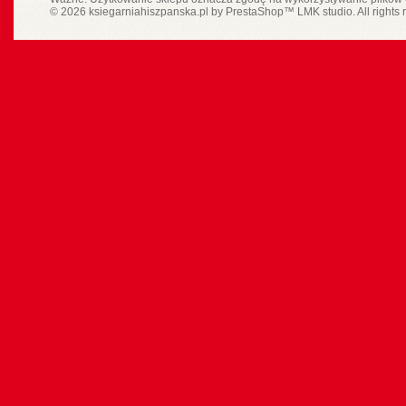
© 2026 ksiegarniahiszpanska.pl by
PrestaShop
™
LMK studio
. All rights