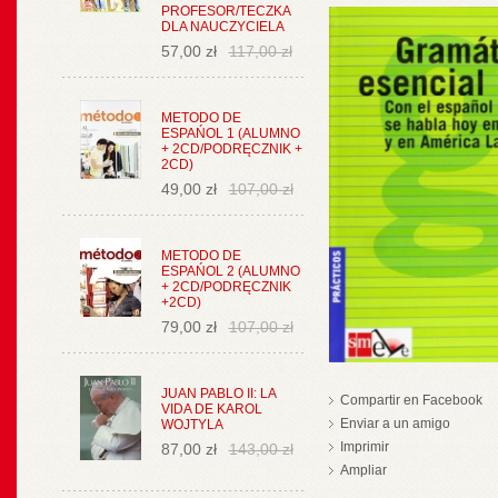
PROFESOR/TECZKA
DLA NAUCZYCIELA
57,00 zł
117,00 zł
METODO DE
ESPAŃOL 1 (ALUMNO
+ 2CD/PODRĘCZNIK +
2CD)
49,00 zł
107,00 zł
METODO DE
ESPAŃOL 2 (ALUMNO
+ 2CD/PODRĘCZNIK
+2CD)
79,00 zł
107,00 zł
JUAN PABLO II: LA
Compartir en Facebook
VIDA DE KAROL
Enviar a un amigo
WOJTYLA
Imprimir
87,00 zł
143,00 zł
Ampliar