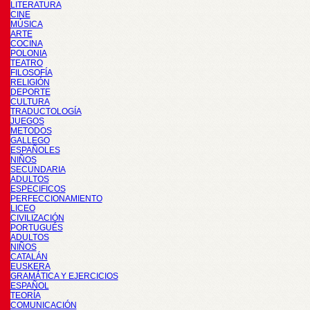
LITERATURA
CINE
MÚSICA
ARTE
COCINA
POLONIA
TEATRO
FILOSOFÍA
RELIGIÓN
DEPORTE
CULTURA
TRADUCTOLOGÍA
JUEGOS
METODOS
GALLEGO
ESPAÑOLES
NIÑOS
SECUNDARIA
ADULTOS
ESPECIFICOS
PERFECCIONAMIENTO
LICEO
CIVILIZACIÓN
PORTUGUÉS
ADULTOS
NIÑOS
CATALÁN
EUSKERA
GRAMÁTICA Y EJERCICIOS
ESPAÑOL
TEORÍA
COMUNICACIÓN