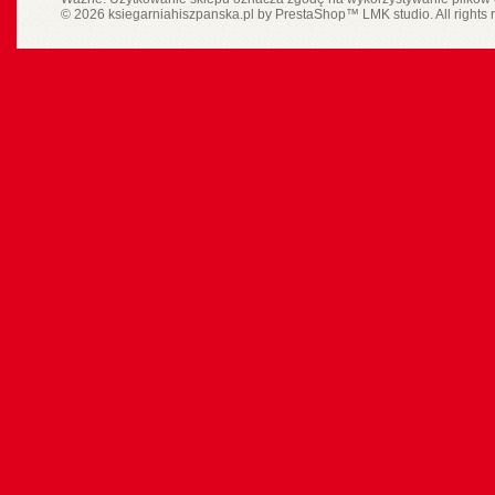
© 2026 ksiegarniahiszpanska.pl by
PrestaShop
™
LMK studio
. All rights