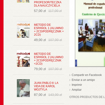
PROFESOR/TECZKA
DLA NAUCZYCIELA
57,00 zł
117,00 zł
METODO DE
ESPAŃOL 1 (ALUMNO
+ 2CD/PODRĘCZNIK +
2CD)
49,00 zł
107,00 zł
METODO DE
ESPAŃOL 2 (ALUMNO
+ 2CD/PODRĘCZNIK
+2CD)
79,00 zł
107,00 zł
Compartir en Facebook
Enviar a un amigo
JUAN PABLO II: LA
Imprimir
VIDA DE KAROL
WOJTYLA
Ampliar
87,00 zł
143,00 zł
OTROS PRODUCTOS DE LA