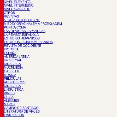
NIVEL ELEMENTAL
NIVEL INTERMEDIO
NIVEL AVANZADO
OTROS
REVISTAS
STUDIA IBERYSTYCZNE
MIĘDZY ORYGINAŁEM A PRZEKŁADEM
PUNTOyCOMA
LAS REVISTAS ESPANOLAS
LA REVISTA ESPAÑOLA
ESTUDIOS HISPANICOS
ESTUDIOS LATINOAMERICANOS
REVISTA DE OCCIDENTE
HISTORIA
ESPAÑA
AMÉRICA LATINA
UNIVERSAL
DIDÁCTICA
MULTIMEDIA
CASSETTE
MÚSICA
PELÍCULAS
AUDIOLIBROS
DIDÁCTICA
LINGÜÍSTICA
VIAJES
GUÍAS
ÁLBUMES
MAPAS
CAMINO DE SANTIAGO
LITERATURA DE VIAJES
CIVILIZACIÓN