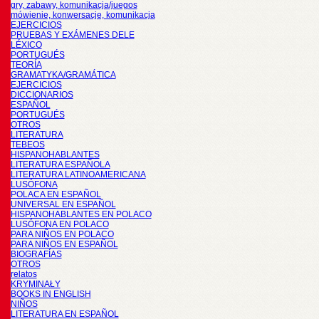
gry, zabawy, komunikacja/juegos
mówienie, konwersacje, komunikacja
EJERCICIOS
PRUEBAS Y EXÁMENES DELE
LÉXICO
PORTUGUÉS
TEORÍA
GRAMATYKA/GRAMÁTICA
EJERCICIOS
DICCIONARIOS
ESPAÑOL
PORTUGUÉS
OTROS
LITERATURA
TEBEOS
HISPANOHABLANTES
LITERATURA ESPAÑOLA
LITERATURA LATINOAMERICANA
LUSÓFONA
POLACA EN ESPAÑOL
UNIVERSAL EN ESPAÑOL
HISPANOHABLANTES EN POLACO
LUSÓFONA EN POLACO
PARA NIÑOS EN POLACO
PARA NIÑOS EN ESPAÑOL
BIOGRAFÍAS
OTROS
relatos
KRYMINAŁY
BOOKS IN ENGLISH
NIÑOS
LITERATURA EN ESPAÑOL