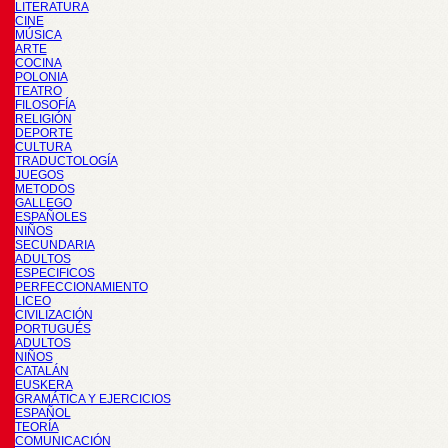
LITERATURA
CINE
MÚSICA
ARTE
COCINA
POLONIA
TEATRO
FILOSOFÍA
RELIGIÓN
DEPORTE
CULTURA
TRADUCTOLOGÍA
JUEGOS
METODOS
GALLEGO
ESPAÑOLES
NIÑOS
SECUNDARIA
ADULTOS
ESPECIFICOS
PERFECCIONAMIENTO
LICEO
CIVILIZACIÓN
PORTUGUÉS
ADULTOS
NIÑOS
CATALÁN
EUSKERA
GRAMÁTICA Y EJERCICIOS
ESPAÑOL
TEORÍA
COMUNICACIÓN