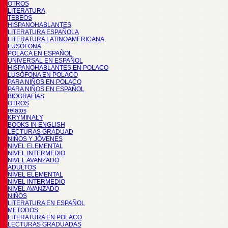
OTROS
LITERATURA
TEBEOS
HISPANOHABLANTES
LITERATURA ESPAÑOLA
LITERATURA LATINOAMERICANA
LUSÓFONA
POLACA EN ESPAÑOL
UNIVERSAL EN ESPAÑOL
HISPANOHABLANTES EN POLACO
LUSÓFONA EN POLACO
PARA NIÑOS EN POLACO
PARA NIÑOS EN ESPAÑOL
BIOGRAFÍAS
OTROS
relatos
KRYMINAŁY
BOOKS IN ENGLISH
LECTURAS GRADUAD
NIÑOS Y JÓVENES
NIVEL ELEMENTAL
NIVEL INTERMEDIO
NIVEL AVANZADO
ADULTOS
NIVEL ELEMENTAL
NIVEL INTERMEDIO
NIVEL AVANZADO
NIÑOS
LITERATURA EN ESPAÑOL
METODOS
LITERATURA EN POLACO
LECTURAS GRADUADAS