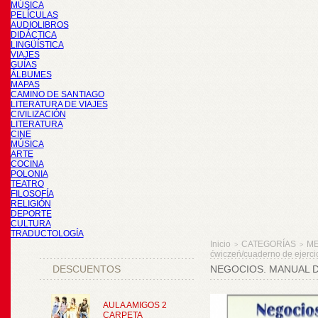
MÚSICA
PELÍCULAS
AUDIOLIBROS
DIDÁCTICA
LINGÜÍSTICA
VIAJES
GUÍAS
ÁLBUMES
MAPAS
CAMINO DE SANTIAGO
LITERATURA DE VIAJES
CIVILIZACIÓN
LITERATURA
CINE
MÚSICA
ARTE
COCINA
POLONIA
TEATRO
FILOSOFÍA
RELIGIÓN
DEPORTE
CULTURA
TRADUCTOLOGÍA
Inicio
CATEGORÍAS
M
>
>
ćwiczeń/cuaderno de ejercic
DESCUENTOS
NEGOCIOS. MANUAL D
AULA AMIGOS 2
CARPETA