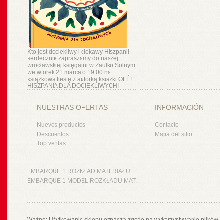
Kto jest dociekliwy i ciekawy Hiszpanii -
serdecznie zapraszamy do naszej
wrocławskiej księgarni w Zaułku Solnym
we wtorek 21 marca o 19:00 na
książkową fiestę z autorką ksiażki OLÉ!
HISZPANIA DLA DOCIEKLIWYCH!
NUESTRAS OFERTAS
INFORMACIÓN
Nuevos productos
Contacto
Descuentos
Mapa del sitio
Top ventas
EMBARQUE 1 ROZKŁAD MATERIAŁU
EMBARQUE 1 MODEL ROZKŁADU MAT.
Ważne: Użytkowanie sklepu oznacza zgodę na wykorzystywanie plików 