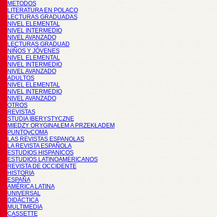
METODOS
LITERATURA EN POLACO
LECTURAS GRADUADAS
NIVEL ELEMENTAL
NIVEL INTERMEDIO
NIVEL AVANZADO
LECTURAS GRADUAD
NIÑOS Y JÓVENES
NIVEL ELEMENTAL
NIVEL INTERMEDIO
NIVEL AVANZADO
ADULTOS
NIVEL ELEMENTAL
NIVEL INTERMEDIO
NIVEL AVANZADO
OTROS
REVISTAS
STUDIA IBERYSTYCZNE
MIĘDZY ORYGINAŁEM A PRZEKŁADEM
PUNTOyCOMA
LAS REVISTAS ESPANOLAS
LA REVISTA ESPAÑOLA
ESTUDIOS HISPANICOS
ESTUDIOS LATINOAMERICANOS
REVISTA DE OCCIDENTE
HISTORIA
ESPAÑA
AMÉRICA LATINA
UNIVERSAL
DIDÁCTICA
MULTIMEDIA
CASSETTE