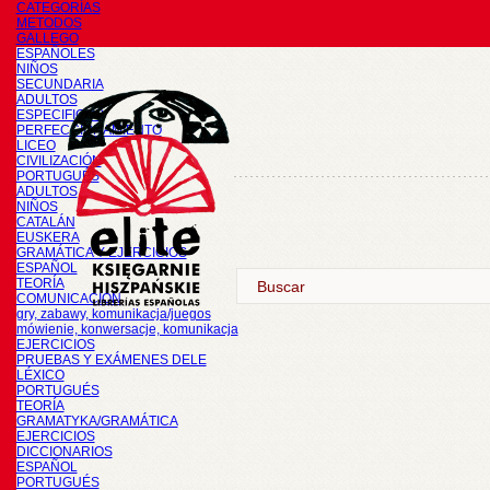
CATEGORÍAS
METODOS
GALLEGO
ESPAÑOLES
NIÑOS
SECUNDARIA
ADULTOS
ESPECIFICOS
PERFECCIONAMIENTO
LICEO
CIVILIZACIÓN
PORTUGUÉS
ADULTOS
NIÑOS
CATALÁN
EUSKERA
GRAMÁTICA Y EJERCICIOS
ESPAÑOL
TEORÍA
COMUNICACIÓN
gry, zabawy, komunikacja/juegos
mówienie, konwersacje, komunikacja
EJERCICIOS
PRUEBAS Y EXÁMENES DELE
LÉXICO
PORTUGUÉS
TEORÍA
GRAMATYKA/GRAMÁTICA
EJERCICIOS
DICCIONARIOS
ESPAÑOL
PORTUGUÉS