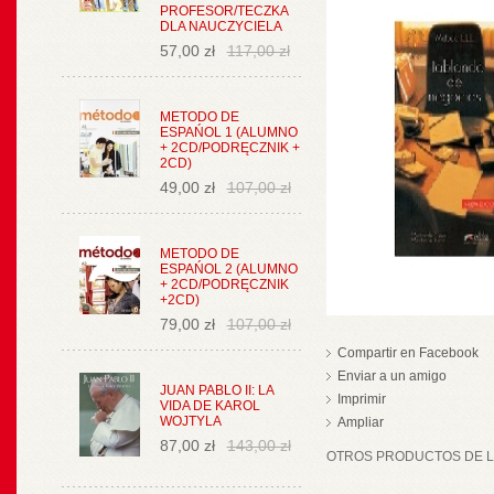
PROFESOR/TECZKA
DLA NAUCZYCIELA
57,00 zł
117,00 zł
METODO DE
ESPAŃOL 1 (ALUMNO
+ 2CD/PODRĘCZNIK +
2CD)
49,00 zł
107,00 zł
METODO DE
ESPAŃOL 2 (ALUMNO
+ 2CD/PODRĘCZNIK
+2CD)
79,00 zł
107,00 zł
Compartir en Facebook
Enviar a un amigo
JUAN PABLO II: LA
Imprimir
VIDA DE KAROL
WOJTYLA
Ampliar
87,00 zł
143,00 zł
OTROS PRODUCTOS DE LA