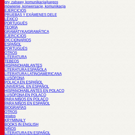
gry, zabawy, komunikacja/juegos
mówienie, konwersacje, komunikacja
EJERCICIOS
PRUEBAS Y EXÁMENES DELE
LÉXICO
PORTUGUÉS
TEORÍA
GRAMATYKA/GRAMÁTICA
EJERCICIOS
DICCIONARIOS
ESPAÑOL
PORTUGUÉS
OTROS
LITERATURA
TEBEOS
HISPANOHABLANTES
LITERATURA ESPAÑOLA
LITERATURA LATINOAMERICANA
LUSÓFONA
POLACA EN ESPAÑOL
UNIVERSAL EN ESPAÑOL
HISPANOHABLANTES EN POLACO
LUSÓFONA EN POLACO
PARA NIÑOS EN POLACO
PARA NIÑOS EN ESPAÑOL
BIOGRAFÍAS
OTROS
relatos
KRYMINAŁY
BOOKS IN ENGLISH
NIÑOS
LITERATURA EN ESPAÑOL