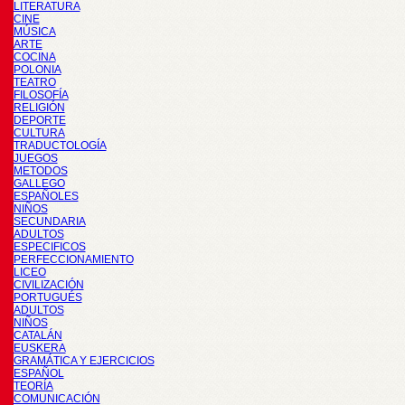
LITERATURA
CINE
MÚSICA
ARTE
COCINA
POLONIA
TEATRO
FILOSOFÍA
RELIGIÓN
DEPORTE
CULTURA
TRADUCTOLOGÍA
JUEGOS
METODOS
GALLEGO
ESPAÑOLES
NIÑOS
SECUNDARIA
ADULTOS
ESPECIFICOS
PERFECCIONAMIENTO
LICEO
CIVILIZACIÓN
PORTUGUÉS
ADULTOS
NIÑOS
CATALÁN
EUSKERA
GRAMÁTICA Y EJERCICIOS
ESPAÑOL
TEORÍA
COMUNICACIÓN