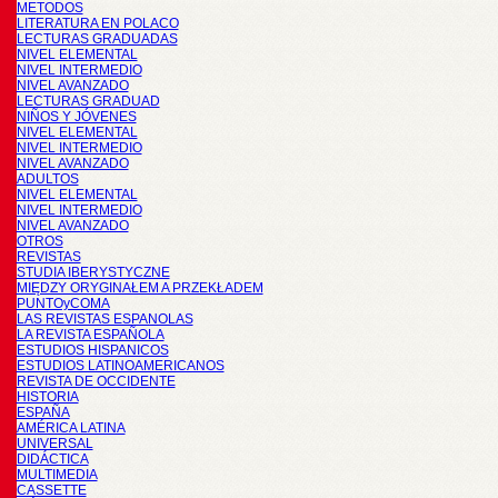
METODOS
LITERATURA EN POLACO
LECTURAS GRADUADAS
NIVEL ELEMENTAL
NIVEL INTERMEDIO
NIVEL AVANZADO
LECTURAS GRADUAD
NIÑOS Y JÓVENES
NIVEL ELEMENTAL
NIVEL INTERMEDIO
NIVEL AVANZADO
ADULTOS
NIVEL ELEMENTAL
NIVEL INTERMEDIO
NIVEL AVANZADO
OTROS
REVISTAS
STUDIA IBERYSTYCZNE
MIĘDZY ORYGINAŁEM A PRZEKŁADEM
PUNTOyCOMA
LAS REVISTAS ESPANOLAS
LA REVISTA ESPAÑOLA
ESTUDIOS HISPANICOS
ESTUDIOS LATINOAMERICANOS
REVISTA DE OCCIDENTE
HISTORIA
ESPAÑA
AMÉRICA LATINA
UNIVERSAL
DIDÁCTICA
MULTIMEDIA
CASSETTE