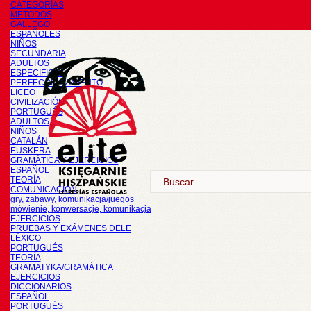
CATEGORÍAS
METODOS
GALLEGO
ESPAÑOLES
NIÑOS
SECUNDARIA
ADULTOS
ESPECIFICOS
PERFECCIONAMIENTO
LICEO
CIVILIZACIÓN
PORTUGUÉS
ADULTOS
NIÑOS
CATALÁN
EUSKERA
GRAMÁTICA Y EJERCICIOS
ESPAÑOL
TEORÍA
COMUNICACIÓN
gry, zabawy, komunikacja/juegos
mówienie, konwersacje, komunikacja
EJERCICIOS
PRUEBAS Y EXÁMENES DELE
LÉXICO
PORTUGUÉS
TEORÍA
GRAMATYKA/GRAMÁTICA
EJERCICIOS
DICCIONARIOS
ESPAÑOL
PORTUGUÉS