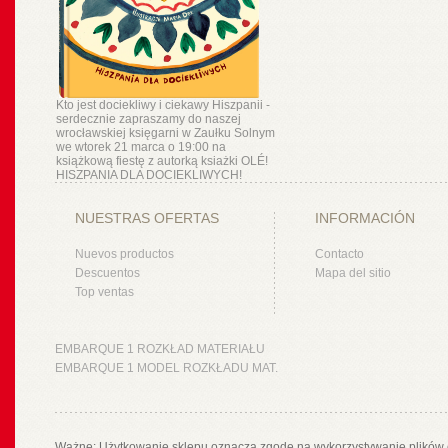
Kto jest dociekliwy i ciekawy Hiszpanii -
serdecznie zapraszamy do naszej
wrocławskiej księgarni w Zaułku Solnym
we wtorek 21 marca o 19:00 na
książkową fiestę z autorką ksiażki OLÉ!
HISZPANIA DLA DOCIEKLIWYCH!
NUESTRAS OFERTAS
INFORMACIÓN
Nuevos productos
Contacto
Descuentos
Mapa del sitio
Top ventas
EMBARQUE 1 ROZKŁAD MATERIAŁU
EMBARQUE 1 MODEL ROZKŁADU MAT.
Ważne: Użytkowanie sklepu oznacza zgodę na wykorzystywanie plików 