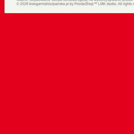
© 2026 ksiegarniahiszpanska.pl by
PrestaShop
™
LMK studio
. All rights