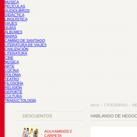
MÚSICA
PELÍCULAS
AUDIOLIBROS
DIDÁCTICA
LINGÜÍSTICA
VIAJES
GUÍAS
ÁLBUMES
MAPAS
CAMINO DE SANTIAGO
LITERATURA DE VIAJES
CIVILIZACIÓN
LITERATURA
CINE
MÚSICA
ARTE
COCINA
POLONIA
TEATRO
FILOSOFÍA
RELIGIÓN
DEPORTE
CULTURA
TRADUCTOLOGÍA
Inicio
CATEGORÍAS
M
>
>
DESCUENTOS
HABLANDO DE NEGOC
AULA AMIGOS 2
CARPETA