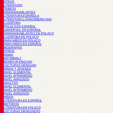
OTROS
LITERATURA
TEBEOS
HISPANOHABLANTES
LITERATURA ESPAÑOLA
LITERATURA LATINOAMERICANA
LUSÓFONA
POLACA EN ESPAÑOL
UNIVERSAL EN ESPAÑOL
HISPANOHABLANTES EN POLACO
LUSÓFONA EN POLACO
PARA NIÑOS EN POLACO
PARA NIÑOS EN ESPAÑOL
BIOGRAFÍAS
OTROS
relatos
KRYMINAŁY
BOOKS IN ENGLISH
LECTURAS GRADUAD
NIÑOS Y JÓVENES
NIVEL ELEMENTAL
NIVEL INTERMEDIO
NIVEL AVANZADO
ADULTOS
NIVEL ELEMENTAL
NIVEL INTERMEDIO
NIVEL AVANZADO
NIÑOS
LITERATURA EN ESPAÑOL
METODOS
LITERATURA EN POLACO
LECTURAS GRADUADAS