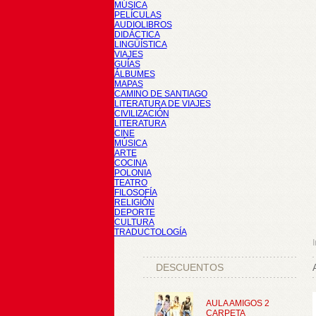
MÚSICA
PELÍCULAS
AUDIOLIBROS
DIDÁCTICA
LINGÜÍSTICA
VIAJES
GUÍAS
ÁLBUMES
MAPAS
CAMINO DE SANTIAGO
LITERATURA DE VIAJES
CIVILIZACIÓN
LITERATURA
CINE
MÚSICA
ARTE
COCINA
POLONIA
TEATRO
FILOSOFÍA
RELIGIÓN
DEPORTE
CULTURA
TRADUCTOLOGÍA
I
DESCUENTOS
AULA AMIGOS 2
CARPETA