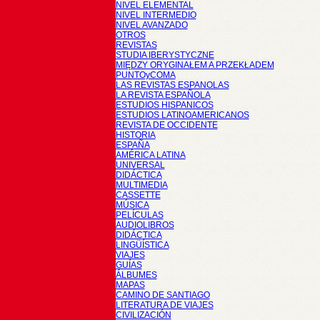
NIVEL ELEMENTAL
NIVEL INTERMEDIO
NIVEL AVANZADO
OTROS
REVISTAS
STUDIA IBERYSTYCZNE
MIĘDZY ORYGINAŁEM A PRZEKŁADEM
PUNTOyCOMA
LAS REVISTAS ESPANOLAS
LA REVISTA ESPAÑOLA
ESTUDIOS HISPANICOS
ESTUDIOS LATINOAMERICANOS
REVISTA DE OCCIDENTE
HISTORIA
ESPAÑA
AMÉRICA LATINA
UNIVERSAL
DIDÁCTICA
MULTIMEDIA
CASSETTE
MÚSICA
PELÍCULAS
AUDIOLIBROS
DIDÁCTICA
LINGÜÍSTICA
VIAJES
GUÍAS
ÁLBUMES
MAPAS
CAMINO DE SANTIAGO
LITERATURA DE VIAJES
CIVILIZACIÓN