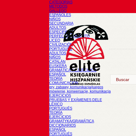
CATEGORÍAS
METODOS
GALLEGO
ESPAÑOLES
NIÑOS
SECUNDARIA
ADULTOS
ESPECIFICOS
PERFECCIONAMIENTO
LICEO
CIVILIZACIÓN
PORTUGUÉS
ADULTOS
NIÑOS
CATALÁN
EUSKERA
GRAMÁTICA Y EJERCICIOS
ESPAÑOL
TEORÍA
COMUNICACIÓN
gry, zabawy, komunikacja/juegos
mówienie, konwersacje, komunikacja
EJERCICIOS
PRUEBAS Y EXÁMENES DELE
LÉXICO
PORTUGUÉS
TEORÍA
EJERCICIOS
GRAMATYKA/GRAMÁTICA
DICCIONARIOS
ESPAÑOL
PORTUGUÉS