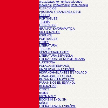
gry, zabawy, komunikacja/juegos
mówienie, konwersacje, komunikacja
EJERCICIOS
PRUEBAS Y EXÁMENES DELE
LÉXICO
PORTUGUÉS
TEORÍA
EJERCICIOS
GRAMATYKA/GRAMÁTICA
DICCIONARIOS
ESPAÑOL
PORTUGUÉS
OTROS
LITERATURA
TEBEOS
HISPANOHABLANTES
LITERATURA ESPAÑOLA
LITERATURA LATINOAMERICANA
LUSÓFONA
POLACA EN ESPAÑOL
UNIVERSAL EN ESPAÑOL
HISPANOHABLANTES EN POLACO
LUSÓFONA EN POLACO
PARA NIÑOS EN POLACO
PARA NIÑOS EN ESPAÑOL
BIOGRAFÍAS
OTROS
relatos
KRYMINAŁY
BOOKS IN ENGLISH
NIÑOS
LITERATURA EN ESPAÑOL