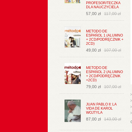
PROFESOR/TECZKA
DLA NAUCZYCIELA
57,00 zł
117,00 zł
METODO DE
ESPAŃOL 1 (ALUMNO
+ 2CD/PODRĘCZNIK +
2CD)
49,00 zł
107,00 zł
METODO DE
ESPAŃOL 2 (ALUMNO
+ 2CD/PODRĘCZNIK
+2CD)
79,00 zł
107,00 zł
JUAN PABLO II: LA
VIDA DE KAROL
WOJTYLA
87,00 zł
143,00 zł