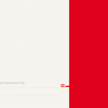
cial (ćwiczenia+CD)