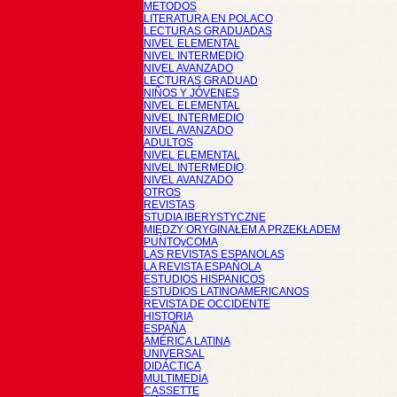
METODOS
LITERATURA EN POLACO
LECTURAS GRADUADAS
NIVEL ELEMENTAL
NIVEL INTERMEDIO
NIVEL AVANZADO
LECTURAS GRADUAD
NIÑOS Y JÓVENES
NIVEL ELEMENTAL
NIVEL INTERMEDIO
NIVEL AVANZADO
ADULTOS
NIVEL ELEMENTAL
NIVEL INTERMEDIO
NIVEL AVANZADO
OTROS
REVISTAS
STUDIA IBERYSTYCZNE
MIĘDZY ORYGINAŁEM A PRZEKŁADEM
PUNTOyCOMA
LAS REVISTAS ESPANOLAS
LA REVISTA ESPAÑOLA
ESTUDIOS HISPANICOS
ESTUDIOS LATINOAMERICANOS
REVISTA DE OCCIDENTE
HISTORIA
ESPAÑA
AMÉRICA LATINA
UNIVERSAL
DIDÁCTICA
MULTIMEDIA
CASSETTE