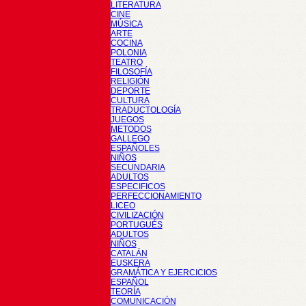
LITERATURA
CINE
MÚSICA
ARTE
COCINA
POLONIA
TEATRO
FILOSOFÍA
RELIGIÓN
DEPORTE
CULTURA
TRADUCTOLOGÍA
JUEGOS
METODOS
GALLEGO
ESPAÑOLES
NIÑOS
SECUNDARIA
ADULTOS
ESPECIFICOS
PERFECCIONAMIENTO
LICEO
CIVILIZACIÓN
PORTUGUÉS
ADULTOS
NIÑOS
CATALÁN
EUSKERA
GRAMÁTICA Y EJERCICIOS
ESPAÑOL
TEORÍA
COMUNICACIÓN