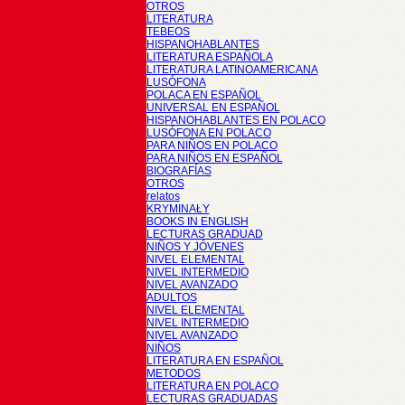
OTROS
LITERATURA
TEBEOS
HISPANOHABLANTES
LITERATURA ESPAÑOLA
LITERATURA LATINOAMERICANA
LUSÓFONA
POLACA EN ESPAÑOL
UNIVERSAL EN ESPAÑOL
HISPANOHABLANTES EN POLACO
LUSÓFONA EN POLACO
PARA NIÑOS EN POLACO
PARA NIÑOS EN ESPAÑOL
BIOGRAFÍAS
OTROS
relatos
KRYMINAŁY
BOOKS IN ENGLISH
LECTURAS GRADUAD
NIÑOS Y JÓVENES
NIVEL ELEMENTAL
NIVEL INTERMEDIO
NIVEL AVANZADO
ADULTOS
NIVEL ELEMENTAL
NIVEL INTERMEDIO
NIVEL AVANZADO
NIÑOS
LITERATURA EN ESPAÑOL
METODOS
LITERATURA EN POLACO
LECTURAS GRADUADAS