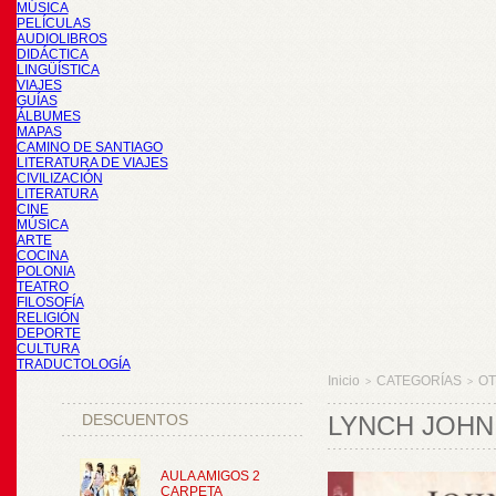
MÚSICA
PELÍCULAS
AUDIOLIBROS
DIDÁCTICA
LINGÜÍSTICA
VIAJES
GUÍAS
ÁLBUMES
MAPAS
CAMINO DE SANTIAGO
LITERATURA DE VIAJES
CIVILIZACIÓN
LITERATURA
CINE
MÚSICA
ARTE
COCINA
POLONIA
TEATRO
FILOSOFÍA
RELIGIÓN
DEPORTE
CULTURA
TRADUCTOLOGÍA
Inicio
CATEGORÍAS
O
>
>
DESCUENTOS
LYNCH JOHN,
AULA AMIGOS 2
CARPETA