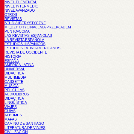
NIVEL ELEMENTAL
NIVEL INTERMEDIO
NIVEL AVANZADO
OTROS
REVISTAS
STUDIA IBERYSTYCZNE
MIĘDZY ORYGINAŁEM A PRZEKŁADEM
PUNTOyCOMA
LAS REVISTAS ESPANOLAS
LA REVISTA ESPAÑOLA
ESTUDIOS HISPANICOS
ESTUDIOS LATINOAMERICANOS
REVISTA DE OCCIDENTE
HISTORIA
ESPAÑA
AMÉRICA LATINA
UNIVERSAL
DIDÁCTICA
MULTIMEDIA
CASSETTE
MÚSICA
PELÍCULAS
AUDIOLIBROS
DIDÁCTICA
LINGÜÍSTICA
VIAJES
GUÍAS
ÁLBUMES
MAPAS
CAMINO DE SANTIAGO
LITERATURA DE VIAJES
CIVILIZACIÓN