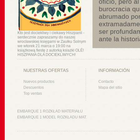
oficio, pero 
burocracia qu
abrumado por 
extramadament
ser profundam
Kto jest dociekliwy i ciekawy Hiszpanii -
serdecznie zapraszamy do naszej
ante la histori
wrocławskiej księgarni w Zaułku Solnym
we wtorek 21 marca o 19:00 na
książkową fiestę z autorką ksiażki OLÉ!
HISZPANIA DLA DOCIEKLIWYCH!
NUESTRAS OFERTAS
INFORMACIÓN
Nuevos productos
Contacto
Descuentos
Mapa del sitio
Top ventas
EMBARQUE 1 ROZKŁAD MATERIAŁU
EMBARQUE 1 MODEL ROZKŁADU MAT.