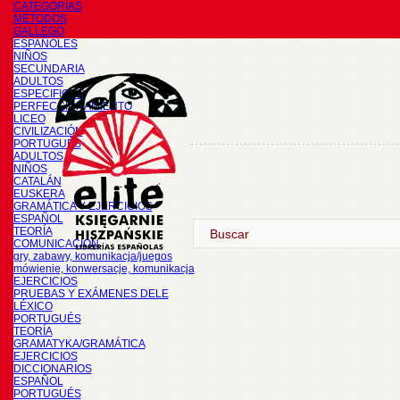
CATEGORÍAS
METODOS
GALLEGO
ESPAÑOLES
NIÑOS
SECUNDARIA
ADULTOS
ESPECIFICOS
PERFECCIONAMIENTO
LICEO
CIVILIZACIÓN
PORTUGUÉS
ADULTOS
NIÑOS
CATALÁN
EUSKERA
GRAMÁTICA Y EJERCICIOS
ESPAÑOL
TEORÍA
COMUNICACIÓN
gry, zabawy, komunikacja/juegos
mówienie, konwersacje, komunikacja
EJERCICIOS
PRUEBAS Y EXÁMENES DELE
LÉXICO
PORTUGUÉS
TEORÍA
GRAMATYKA/GRAMÁTICA
EJERCICIOS
DICCIONARIOS
ESPAÑOL
PORTUGUÉS