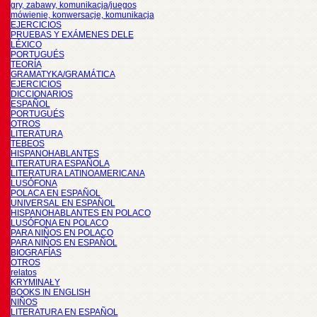
gry, zabawy, komunikacja/juegos
mówienie, konwersacje, komunikacja
EJERCICIOS
PRUEBAS Y EXÁMENES DELE
LÉXICO
PORTUGUÉS
TEORÍA
GRAMATYKA/GRAMÁTICA
EJERCICIOS
DICCIONARIOS
ESPAÑOL
PORTUGUÉS
OTROS
LITERATURA
TEBEOS
HISPANOHABLANTES
LITERATURA ESPAÑOLA
LITERATURA LATINOAMERICANA
LUSÓFONA
POLACA EN ESPAÑOL
UNIVERSAL EN ESPAÑOL
HISPANOHABLANTES EN POLACO
LUSÓFONA EN POLACO
PARA NIÑOS EN POLACO
PARA NIÑOS EN ESPAÑOL
BIOGRAFÍAS
OTROS
relatos
KRYMINAŁY
BOOKS IN ENGLISH
NIÑOS
LITERATURA EN ESPAÑOL