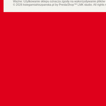
Ważne: Użytkowanie sklepu oznacza zgodę na wykorzystywanie plików 
© 2026 ksiegarniahiszpanska.pl by
PrestaShop
™
LMK studio
. All rights