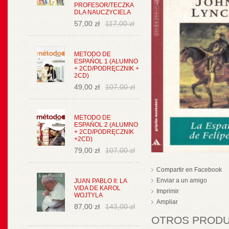
PROFESOR/TECZKA
DLA NAUCZYCIELA
57,00 zł
117,00 zł
METODO DE
ESPAŃOL 1 (ALUMNO
+ 2CD/PODRĘCZNIK +
2CD)
49,00 zł
107,00 zł
METODO DE
ESPAŃOL 2 (ALUMNO
+ 2CD/PODRĘCZNIK
+2CD)
79,00 zł
107,00 zł
Compartir en Facebook
Enviar a un amigo
JUAN PABLO II: LA
VIDA DE KAROL
Imprimir
WOJTYLA
Ampliar
87,00 zł
143,00 zł
OTROS PRODUC