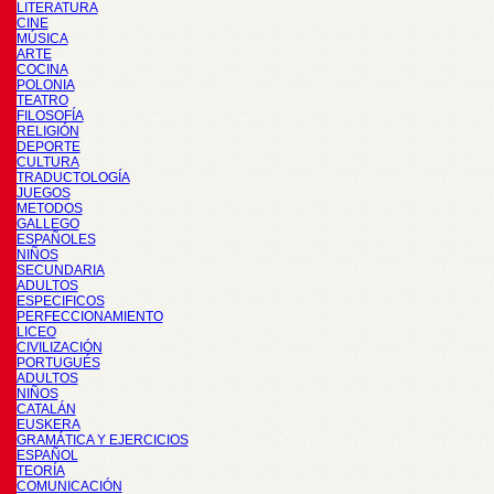
LITERATURA
CINE
MÚSICA
ARTE
COCINA
POLONIA
TEATRO
FILOSOFÍA
RELIGIÓN
DEPORTE
CULTURA
TRADUCTOLOGÍA
JUEGOS
METODOS
GALLEGO
ESPAÑOLES
NIÑOS
SECUNDARIA
ADULTOS
ESPECIFICOS
PERFECCIONAMIENTO
LICEO
CIVILIZACIÓN
PORTUGUÉS
ADULTOS
NIÑOS
CATALÁN
EUSKERA
GRAMÁTICA Y EJERCICIOS
ESPAÑOL
TEORÍA
COMUNICACIÓN