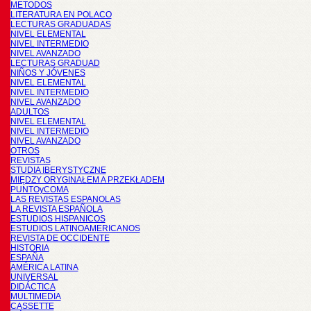
METODOS
LITERATURA EN POLACO
LECTURAS GRADUADAS
NIVEL ELEMENTAL
NIVEL INTERMEDIO
NIVEL AVANZADO
LECTURAS GRADUAD
NIÑOS Y JÓVENES
NIVEL ELEMENTAL
NIVEL INTERMEDIO
NIVEL AVANZADO
ADULTOS
NIVEL ELEMENTAL
NIVEL INTERMEDIO
NIVEL AVANZADO
OTROS
REVISTAS
STUDIA IBERYSTYCZNE
MIĘDZY ORYGINAŁEM A PRZEKŁADEM
PUNTOyCOMA
LAS REVISTAS ESPANOLAS
LA REVISTA ESPAÑOLA
ESTUDIOS HISPANICOS
ESTUDIOS LATINOAMERICANOS
REVISTA DE OCCIDENTE
HISTORIA
ESPAÑA
AMÉRICA LATINA
UNIVERSAL
DIDÁCTICA
MULTIMEDIA
CASSETTE