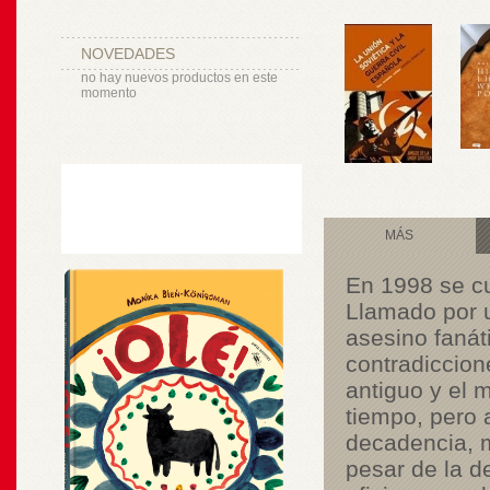
NOVEDADES
no hay nuevos productos en este
momento
MÁS
En 1998 se cu
Llamado por u
asesino fanát
contradiccio
antiguo y el 
tiempo, pero 
decadencia, má
pesar de la de