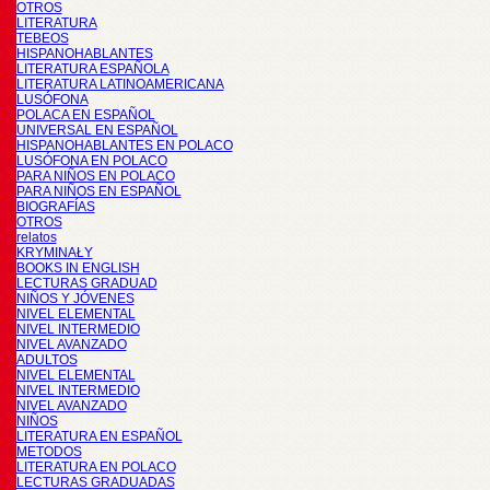
OTROS
LITERATURA
TEBEOS
HISPANOHABLANTES
LITERATURA ESPAÑOLA
LITERATURA LATINOAMERICANA
LUSÓFONA
POLACA EN ESPAÑOL
UNIVERSAL EN ESPAÑOL
HISPANOHABLANTES EN POLACO
LUSÓFONA EN POLACO
PARA NIÑOS EN POLACO
PARA NIÑOS EN ESPAÑOL
BIOGRAFÍAS
OTROS
relatos
KRYMINAŁY
BOOKS IN ENGLISH
LECTURAS GRADUAD
NIÑOS Y JÓVENES
NIVEL ELEMENTAL
NIVEL INTERMEDIO
NIVEL AVANZADO
ADULTOS
NIVEL ELEMENTAL
NIVEL INTERMEDIO
NIVEL AVANZADO
NIÑOS
LITERATURA EN ESPAÑOL
METODOS
LITERATURA EN POLACO
LECTURAS GRADUADAS