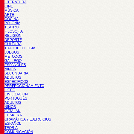
LITERATURA
CINE
MÚSICA
ARTE
COCINA
POLONIA
TEATRO
FILOSOFÍA
RELIGIÓN
DEPORTE
CULTURA
TRADUCTOLOGÍA
JUEGOS
METODOS
GALLEGO
ESPAÑOLES
NIÑOS
SECUNDARIA
ADULTOS
ESPECIFICOS
PERFECCIONAMIENTO
LICEO
CIVILIZACIÓN
PORTUGUÉS
ADULTOS
NIÑOS
CATALÁN
EUSKERA
GRAMÁTICA Y EJERCICIOS
ESPAÑOL
TEORÍA
COMUNICACIÓN