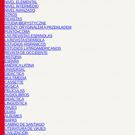
NIVEL ELEMENTAL
NIVEL INTERMEDIO
NIVEL AVANZADO
OTROS
REVISTAS
STUDIA IBERYSTYCZNE
MIĘDZY ORYGINAŁEM A PRZEKŁADEM
PUNTOyCOMA
LAS REVISTAS ESPANOLAS
LA REVISTA ESPAÑOLA
ESTUDIOS HISPANICOS
ESTUDIOS LATINOAMERICANOS
REVISTA DE OCCIDENTE
HISTORIA
ESPAÑA
AMÉRICA LATINA
UNIVERSAL
DIDÁCTICA
MULTIMEDIA
CASSETTE
MÚSICA
PELÍCULAS
AUDIOLIBROS
DIDÁCTICA
LINGÜÍSTICA
VIAJES
GUÍAS
ÁLBUMES
MAPAS
CAMINO DE SANTIAGO
LITERATURA DE VIAJES
CIVILIZACIÓN