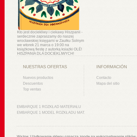
Kto jest dociekliwy i ciekawy Hiszpanii -
serdecznie zapraszamy do naszej
wrocławskiej księgarni w Zaułku Solnym
we wtorek 21 marca o 19:00 na
książkową fiestę z autorką ksiażki OLÉ!
HISZPANIA DLA DOCIEKLIWYCH!
NUESTRAS OFERTAS
INFORMACIÓN
Nuevos productos
Contacto
Descuentos
Mapa del sitio
Top ventas
EMBARQUE 1 ROZKŁAD MATERIAŁU
EMBARQUE 1 MODEL ROZKŁADU MAT.
Ważne: Użytkowanie sklepu oznacza zgodę na wykorzystywanie plików 