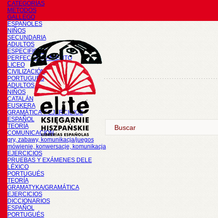
CATEGORÍAS
METODOS
GALLEGO
ESPAÑOLES
NIÑOS
SECUNDARIA
ADULTOS
ESPECIFICOS
PERFECCIONAMIENTO
LICEO
CIVILIZACIÓN
PORTUGUÉS
ADULTOS
NIÑOS
CATALÁN
EUSKERA
GRAMÁTICA Y EJERCICIOS
ESPAÑOL
TEORÍA
COMUNICACIÓN
gry, zabawy, komunikacja/juegos
mówienie, konwersacje, komunikacja
EJERCICIOS
PRUEBAS Y EXÁMENES DELE
LÉXICO
PORTUGUÉS
TEORÍA
GRAMATYKA/GRAMÁTICA
EJERCICIOS
DICCIONARIOS
ESPAÑOL
PORTUGUÉS