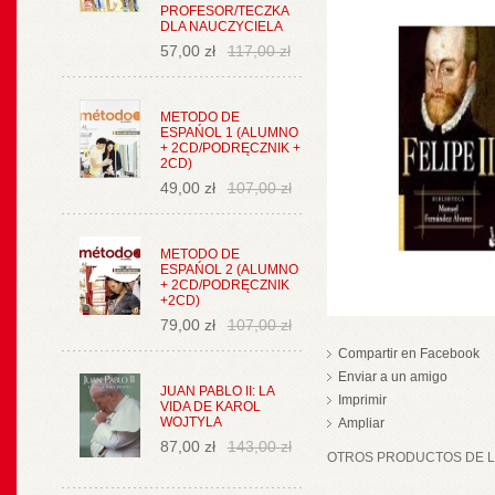
PROFESOR/TECZKA
DLA NAUCZYCIELA
57,00 zł
117,00 zł
METODO DE
ESPAŃOL 1 (ALUMNO
+ 2CD/PODRĘCZNIK +
2CD)
49,00 zł
107,00 zł
METODO DE
ESPAŃOL 2 (ALUMNO
+ 2CD/PODRĘCZNIK
+2CD)
79,00 zł
107,00 zł
Compartir en Facebook
Enviar a un amigo
JUAN PABLO II: LA
Imprimir
VIDA DE KAROL
WOJTYLA
Ampliar
87,00 zł
143,00 zł
OTROS PRODUCTOS DE LA