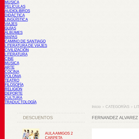
MÚSICA
PELÍCULAS
AUDIOLIBROS
DIDÁCTICA
LINGÜÍSTICA
VIAJES
GUÍAS
ÁLBUMES
MAPAS
CAMINO DE SANTIAGO
LITERATURA DE VIAJES
CIVILIZACIÓN
LITERATURA
CINE
MÚSICA
ARTE
COCINA
POLONIA
TEATRO
FILOSOFÍA
RELIGIÓN
DEPORTE
CULTURA
TRADUCTOLOGÍA
Inicio
CATEGORÍAS
LI
>
>
DESCUENTOS
FERNANDEZ ALVAREZ M
AULA AMIGOS 2
CARPETA