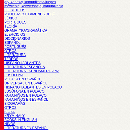
gry, zabawy, komunikacja/juegos
mówienie, konwersacje, komunikacja
EJERCICIOS
PRUEBAS Y EXÁMENES DELE
LÉXICO
PORTUGUÉS
TEORÍA
GRAMATYKA/GRAMÁTICA
EJERCICIOS
DICCIONARIOS
ESPAÑOL
PORTUGUÉS
OTROS
LITERATURA
TEBEOS
HISPANOHABLANTES
LITERATURA ESPAÑOLA
LITERATURA LATINOAMERICANA
LUSÓFONA
POLACA EN ESPAÑOL
UNIVERSAL EN ESPAÑOL
HISPANOHABLANTES EN POLACO
LUSÓFONA EN POLACO
PARA NIÑOS EN POLACO
PARA NIÑOS EN ESPAÑOL
BIOGRAFÍAS
OTROS
relatos
KRYMINAŁY
BOOKS IN ENGLISH
NIÑOS
LITERATURA EN ESPAÑOL