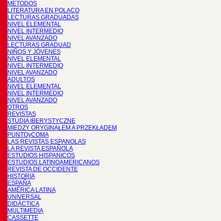
METODOS
LITERATURA EN POLACO
LECTURAS GRADUADAS
NIVEL ELEMENTAL
NIVEL INTERMEDIO
NIVEL AVANZADO
LECTURAS GRADUAD
NIÑOS Y JÓVENES
NIVEL ELEMENTAL
NIVEL INTERMEDIO
NIVEL AVANZADO
ADULTOS
NIVEL ELEMENTAL
NIVEL INTERMEDIO
NIVEL AVANZADO
OTROS
REVISTAS
STUDIA IBERYSTYCZNE
MIĘDZY ORYGINAŁEM A PRZEKŁADEM
PUNTOyCOMA
LAS REVISTAS ESPANOLAS
LA REVISTA ESPAÑOLA
ESTUDIOS HISPANICOS
ESTUDIOS LATINOAMERICANOS
REVISTA DE OCCIDENTE
HISTORIA
ESPAÑA
AMÉRICA LATINA
UNIVERSAL
DIDÁCTICA
MULTIMEDIA
CASSETTE