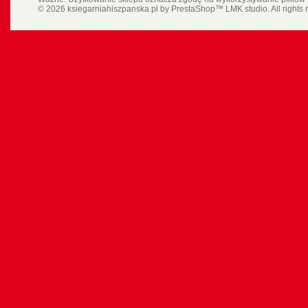
© 2026 ksiegarniahiszpanska.pl by
PrestaShop
™
LMK studio
. All rights