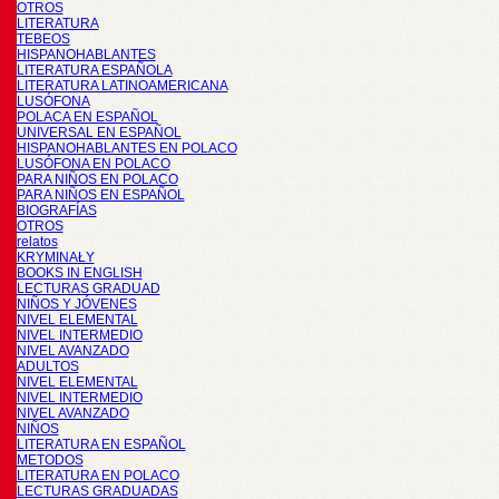
OTROS
LITERATURA
TEBEOS
HISPANOHABLANTES
LITERATURA ESPAÑOLA
LITERATURA LATINOAMERICANA
LUSÓFONA
POLACA EN ESPAÑOL
UNIVERSAL EN ESPAÑOL
HISPANOHABLANTES EN POLACO
LUSÓFONA EN POLACO
PARA NIÑOS EN POLACO
PARA NIÑOS EN ESPAÑOL
BIOGRAFÍAS
OTROS
relatos
KRYMINAŁY
BOOKS IN ENGLISH
LECTURAS GRADUAD
NIÑOS Y JÓVENES
NIVEL ELEMENTAL
NIVEL INTERMEDIO
NIVEL AVANZADO
ADULTOS
NIVEL ELEMENTAL
NIVEL INTERMEDIO
NIVEL AVANZADO
NIÑOS
LITERATURA EN ESPAÑOL
METODOS
LITERATURA EN POLACO
LECTURAS GRADUADAS