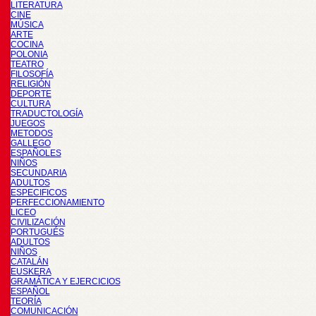
LITERATURA
CINE
MÚSICA
ARTE
COCINA
POLONIA
TEATRO
FILOSOFÍA
RELIGIÓN
DEPORTE
CULTURA
TRADUCTOLOGÍA
JUEGOS
METODOS
GALLEGO
ESPAÑOLES
NIÑOS
SECUNDARIA
ADULTOS
ESPECIFICOS
PERFECCIONAMIENTO
LICEO
CIVILIZACIÓN
PORTUGUÉS
ADULTOS
NIÑOS
CATALÁN
EUSKERA
GRAMÁTICA Y EJERCICIOS
ESPAÑOL
TEORÍA
COMUNICACIÓN