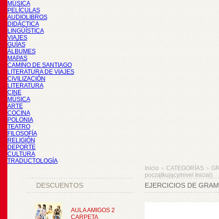
MÚSICA
PELÍCULAS
AUDIOLIBROS
DIDÁCTICA
LINGÜÍSTICA
VIAJES
GUÍAS
ÁLBUMES
MAPAS
CAMINO DE SANTIAGO
LITERATURA DE VIAJES
CIVILIZACIÓN
LITERATURA
CINE
MÚSICA
ARTE
COCINA
POLONIA
TEATRO
FILOSOFÍA
RELIGIÓN
DEPORTE
CULTURA
TRADUCTOLOGÍA
Inicio
CATEGORÍAS
GR
>
>
początkujący/nivel Inicial)
DESCUENTOS
EJERCICIOS DE GRAMA
AULA AMIGOS 2
CARPETA