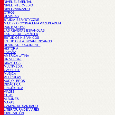
NIVEL ELEMENTAL
NIVEL INTERMEDIO
NIVEL AVANZADO
OTROS
REVISTAS
STUDIA IBERYSTYCZNE
MIĘDZY ORYGINAŁEM A PRZEKŁADEM
PUNTOyCOMA
LAS REVISTAS ESPANOLAS
LA REVISTA ESPAÑOLA
ESTUDIOS HISPANICOS
ESTUDIOS LATINOAMERICANOS
REVISTA DE OCCIDENTE
HISTORIA
ESPAÑA
AMÉRICA LATINA
UNIVERSAL
DIDÁCTICA
MULTIMEDIA
CASSETTE
MÚSICA
PELÍCULAS
AUDIOLIBROS
DIDÁCTICA
LINGÜÍSTICA
VIAJES
GUÍAS
ÁLBUMES
MAPAS
CAMINO DE SANTIAGO
LITERATURA DE VIAJES
CIVILIZACIÓN