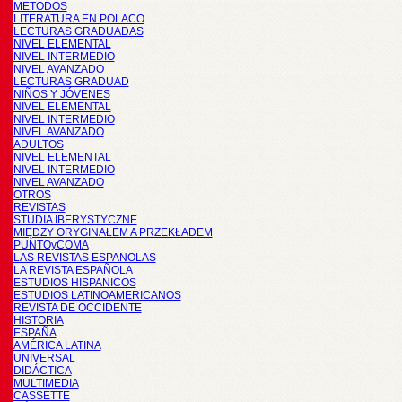
METODOS
LITERATURA EN POLACO
LECTURAS GRADUADAS
NIVEL ELEMENTAL
NIVEL INTERMEDIO
NIVEL AVANZADO
LECTURAS GRADUAD
NIÑOS Y JÓVENES
NIVEL ELEMENTAL
NIVEL INTERMEDIO
NIVEL AVANZADO
ADULTOS
NIVEL ELEMENTAL
NIVEL INTERMEDIO
NIVEL AVANZADO
OTROS
REVISTAS
STUDIA IBERYSTYCZNE
MIĘDZY ORYGINAŁEM A PRZEKŁADEM
PUNTOyCOMA
LAS REVISTAS ESPANOLAS
LA REVISTA ESPAÑOLA
ESTUDIOS HISPANICOS
ESTUDIOS LATINOAMERICANOS
REVISTA DE OCCIDENTE
HISTORIA
ESPAÑA
AMÉRICA LATINA
UNIVERSAL
DIDÁCTICA
MULTIMEDIA
CASSETTE