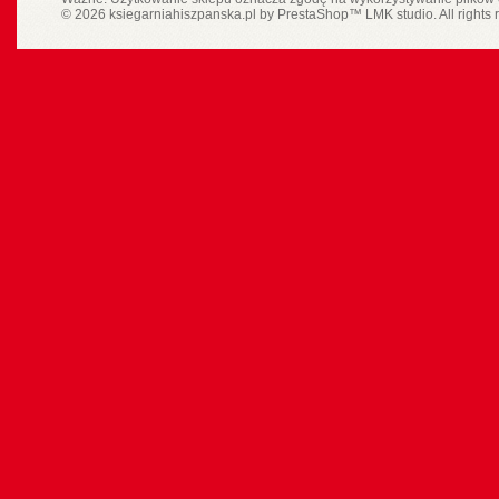
© 2026 ksiegarniahiszpanska.pl by
PrestaShop
™
LMK studio
. All rights