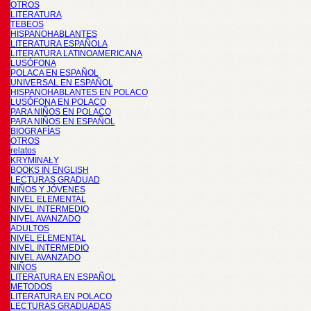
OTROS
LITERATURA
TEBEOS
HISPANOHABLANTES
LITERATURA ESPAÑOLA
LITERATURA LATINOAMERICANA
LUSÓFONA
POLACA EN ESPAÑOL
UNIVERSAL EN ESPAÑOL
HISPANOHABLANTES EN POLACO
LUSÓFONA EN POLACO
PARA NIÑOS EN POLACO
PARA NIÑOS EN ESPAÑOL
BIOGRAFÍAS
OTROS
relatos
KRYMINAŁY
BOOKS IN ENGLISH
LECTURAS GRADUAD
NIÑOS Y JÓVENES
NIVEL ELEMENTAL
NIVEL INTERMEDIO
NIVEL AVANZADO
ADULTOS
NIVEL ELEMENTAL
NIVEL INTERMEDIO
NIVEL AVANZADO
NIÑOS
LITERATURA EN ESPAÑOL
METODOS
LITERATURA EN POLACO
LECTURAS GRADUADAS