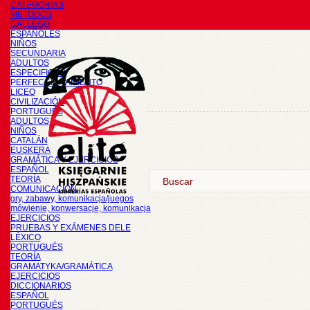
CATEGORÍAS
METODOS
GALLEGO
ESPAÑOLES
NIÑOS
SECUNDARIA
ADULTOS
ESPECIFICOS
PERFECCIONAMIENTO
LICEO
CIVILIZACIÓN
PORTUGUÉS
ADULTOS
NIÑOS
CATALÁN
EUSKERA
GRAMÁTICA Y EJERCICIOS
ESPAÑOL
TEORÍA
COMUNICACIÓN
gry, zabawy, komunikacja/juegos
mówienie, konwersacje, komunikacja
EJERCICIOS
PRUEBAS Y EXÁMENES DELE
LÉXICO
PORTUGUÉS
TEORÍA
GRAMATYKA/GRAMÁTICA
EJERCICIOS
DICCIONARIOS
ESPAÑOL
PORTUGUÉS