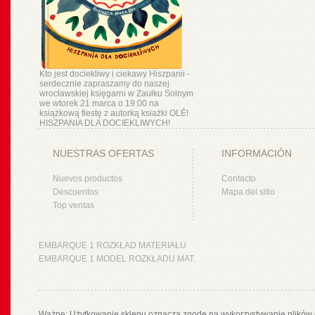
Kto jest dociekliwy i ciekawy Hiszpanii -
serdecznie zapraszamy do naszej
wrocławskiej księgarni w Zaułku Solnym
we wtorek 21 marca o 19:00 na
książkową fiestę z autorką ksiażki OLÉ!
HISZPANIA DLA DOCIEKLIWYCH!
NUESTRAS OFERTAS
INFORMACIÓN
Nuevos productos
Contacto
Descuentos
Mapa del sitio
Top ventas
EMBARQUE 1 ROZKŁAD MATERIAŁU
EMBARQUE 1 MODEL ROZKŁADU MAT.
Ważne: Użytkowanie sklepu oznacza zgodę na wykorzystywanie plików 