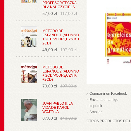
PROFESOR/TECZKA
DLA NAUCZYCIELA
57,00 zł
117,00 zł
METODO DE
ESPAŃOL 1 (ALUMNO
+ 2CD/PODRĘCZNIK +
2CD)
49,00 zł
107,00 zł
METODO DE
ESPAŃOL 2 (ALUMNO
+ 2CD/PODRĘCZNIK
+2CD)
79,00 zł
107,00 zł
Compartir en Facebook
Enviar a un amigo
JUAN PABLO II: LA
Imprimir
VIDA DE KAROL
WOJTYLA
Ampliar
87,00 zł
143,00 zł
OTROS PRODUCTOS DE LA