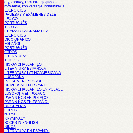
gry, zabawy, komunikacja/juegos
mówienie, konwersacje, komunikacja
EJERCICIOS
PRUEBAS Y EXÁMENES DELE
LÉXICO
PORTUGUÉS
TEORÍA
GRAMATYKA/GRAMÁTICA
EJERCICIOS
DICCIONARIOS
ESPAÑOL
PORTUGUÉS
OTROS
LITERATURA
TEBEOS
HISPANOHABLANTES
LITERATURA ESPAÑOLA
LITERATURA LATINOAMERICANA
LUSÓFONA
POLACA EN ESPAÑOL
UNIVERSAL EN ESPAÑOL
HISPANOHABLANTES EN POLACO
LUSÓFONA EN POLACO
PARA NIÑOS EN POLACO
PARA NIÑOS EN ESPAÑOL
BIOGRAFÍAS
OTROS
relatos
KRYMINAŁY
BOOKS IN ENGLISH
NIÑOS
LITERATURA EN ESPAÑOL