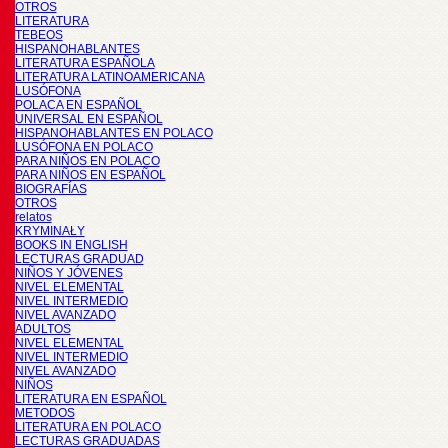
OTROS
LITERATURA
TEBEOS
HISPANOHABLANTES
LITERATURA ESPAÑOLA
LITERATURA LATINOAMERICANA
LUSÓFONA
POLACA EN ESPAÑOL
UNIVERSAL EN ESPAÑOL
HISPANOHABLANTES EN POLACO
LUSÓFONA EN POLACO
PARA NIÑOS EN POLACO
PARA NIÑOS EN ESPAÑOL
BIOGRAFÍAS
OTROS
relatos
KRYMINAŁY
BOOKS IN ENGLISH
LECTURAS GRADUAD
NIÑOS Y JÓVENES
NIVEL ELEMENTAL
NIVEL INTERMEDIO
NIVEL AVANZADO
ADULTOS
NIVEL ELEMENTAL
NIVEL INTERMEDIO
NIVEL AVANZADO
NIÑOS
LITERATURA EN ESPAÑOL
METODOS
LITERATURA EN POLACO
LECTURAS GRADUADAS