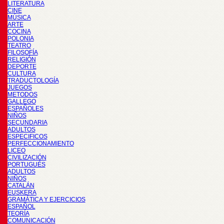
LITERATURA
CINE
MÚSICA
ARTE
COCINA
POLONIA
TEATRO
FILOSOFÍA
RELIGIÓN
DEPORTE
CULTURA
TRADUCTOLOGÍA
JUEGOS
METODOS
GALLEGO
ESPAÑOLES
NIÑOS
SECUNDARIA
ADULTOS
ESPECIFICOS
PERFECCIONAMIENTO
LICEO
CIVILIZACIÓN
PORTUGUÉS
ADULTOS
NIÑOS
CATALÁN
EUSKERA
GRAMÁTICA Y EJERCICIOS
ESPAÑOL
TEORÍA
COMUNICACIÓN