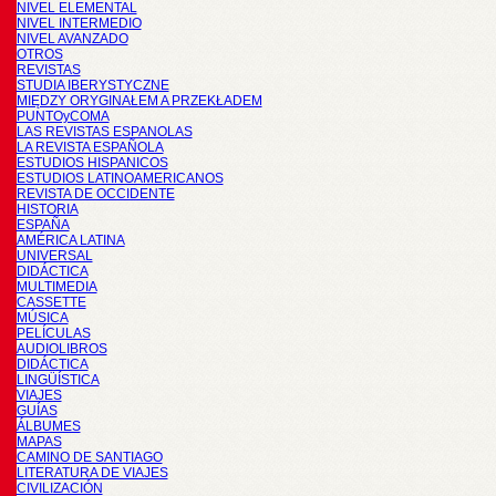
NIVEL ELEMENTAL
NIVEL INTERMEDIO
NIVEL AVANZADO
OTROS
REVISTAS
STUDIA IBERYSTYCZNE
MIĘDZY ORYGINAŁEM A PRZEKŁADEM
PUNTOyCOMA
LAS REVISTAS ESPANOLAS
LA REVISTA ESPAÑOLA
ESTUDIOS HISPANICOS
ESTUDIOS LATINOAMERICANOS
REVISTA DE OCCIDENTE
HISTORIA
ESPAÑA
AMÉRICA LATINA
UNIVERSAL
DIDÁCTICA
MULTIMEDIA
CASSETTE
MÚSICA
PELÍCULAS
AUDIOLIBROS
DIDÁCTICA
LINGÜÍSTICA
VIAJES
GUÍAS
ÁLBUMES
MAPAS
CAMINO DE SANTIAGO
LITERATURA DE VIAJES
CIVILIZACIÓN