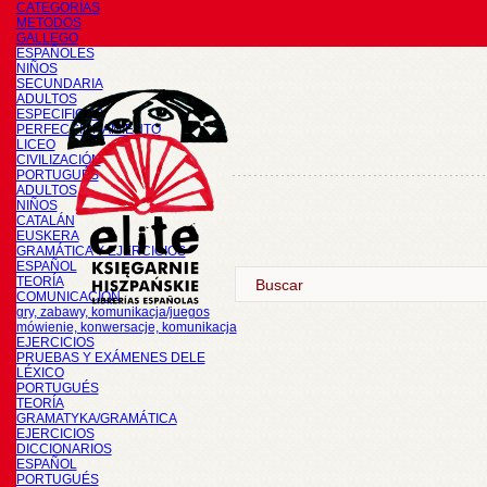
CATEGORÍAS
METODOS
GALLEGO
ESPAÑOLES
NIÑOS
SECUNDARIA
ADULTOS
ESPECIFICOS
PERFECCIONAMIENTO
LICEO
CIVILIZACIÓN
PORTUGUÉS
ADULTOS
NIÑOS
CATALÁN
EUSKERA
GRAMÁTICA Y EJERCICIOS
ESPAÑOL
TEORÍA
COMUNICACIÓN
gry, zabawy, komunikacja/juegos
mówienie, konwersacje, komunikacja
EJERCICIOS
PRUEBAS Y EXÁMENES DELE
LÉXICO
PORTUGUÉS
TEORÍA
GRAMATYKA/GRAMÁTICA
EJERCICIOS
DICCIONARIOS
ESPAÑOL
PORTUGUÉS