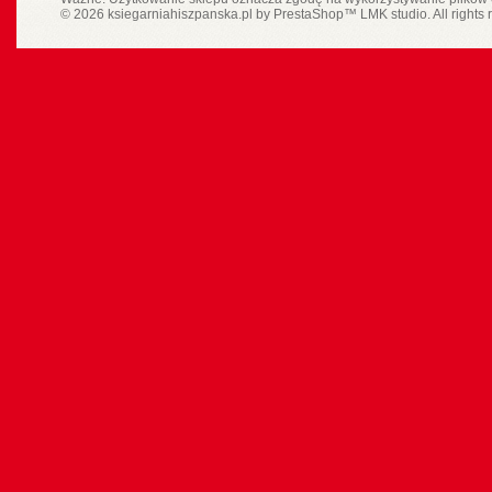
© 2026 ksiegarniahiszpanska.pl by
PrestaShop
™
LMK studio
. All rights