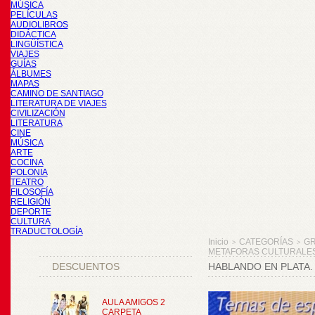
MÚSICA
PELÍCULAS
AUDIOLIBROS
DIDÁCTICA
LINGÜÍSTICA
VIAJES
GUÍAS
ÁLBUMES
MAPAS
CAMINO DE SANTIAGO
LITERATURA DE VIAJES
CIVILIZACIÓN
LITERATURA
CINE
MÚSICA
ARTE
COCINA
POLONIA
TEATRO
FILOSOFÍA
RELIGIÓN
DEPORTE
CULTURA
TRADUCTOLOGÍA
Inicio
CATEGORÍAS
GR
>
>
METAFORAS CULTURALES, 
DESCUENTOS
HABLANDO EN PLATA.
AULA AMIGOS 2
CARPETA