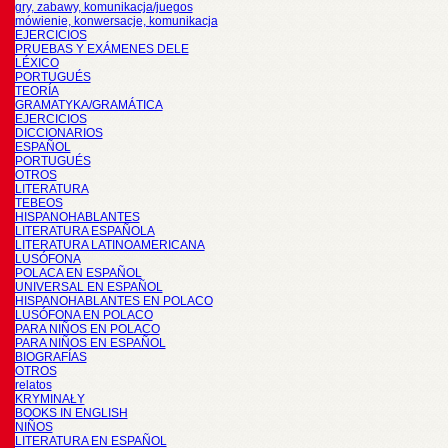
gry, zabawy, komunikacja/juegos
mówienie, konwersacje, komunikacja
EJERCICIOS
PRUEBAS Y EXÁMENES DELE
LÉXICO
PORTUGUÉS
TEORÍA
GRAMATYKA/GRAMÁTICA
EJERCICIOS
DICCIONARIOS
ESPAÑOL
PORTUGUÉS
OTROS
LITERATURA
TEBEOS
HISPANOHABLANTES
LITERATURA ESPAÑOLA
LITERATURA LATINOAMERICANA
LUSÓFONA
POLACA EN ESPAÑOL
UNIVERSAL EN ESPAÑOL
HISPANOHABLANTES EN POLACO
LUSÓFONA EN POLACO
PARA NIÑOS EN POLACO
PARA NIÑOS EN ESPAÑOL
BIOGRAFÍAS
OTROS
relatos
KRYMINAŁY
BOOKS IN ENGLISH
NIÑOS
LITERATURA EN ESPAÑOL