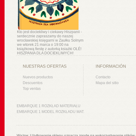
Kto jest dociekliwy i ciekawy Hiszpanii -
serdecznie zapraszamy do naszej
wrocławskiej księgarni w Zaułku Solnym
we wtorek 21 marca o 19:00 na
książkową fiestę z autorką ksiażki OLÉ!
HISZPANIA DLA DOCIEKLIWYCH!
NUESTRAS OFERTAS
INFORMACIÓN
Nuevos productos
Contacto
Descuentos
Mapa del sitio
Top ventas
EMBARQUE 1 ROZKŁAD MATERIAŁU
EMBARQUE 1 MODEL ROZKŁADU MAT.
Ważne: Użytkowanie sklepu oznacza zgodę na wykorzystywanie plików 