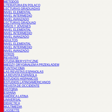
METODOS
LITERATURA EN POLACO
LECTURAS GRADUADAS
NIVEL ELEMENTAL
NIVEL INTERMEDIO
NIVEL AVANZADO
LECTURAS GRADUAD
NIÑOS Y JÓVENES
NIVEL ELEMENTAL
NIVEL INTERMEDIO
NIVEL AVANZADO
ADULTOS
NIVEL ELEMENTAL
NIVEL INTERMEDIO
NIVEL AVANZADO
OTROS
REVISTAS
STUDIA IBERYSTYCZNE
MIĘDZY ORYGINAŁEM A PRZEKŁADEM
PUNTOyCOMA
LAS REVISTAS ESPANOLAS
LA REVISTA ESPAÑOLA
ESTUDIOS HISPANICOS
ESTUDIOS LATINOAMERICANOS
REVISTA DE OCCIDENTE
HISTORIA
ESPAÑA
AMÉRICA LATINA
UNIVERSAL
DIDÁCTICA
MULTIMEDIA
CASSETTE