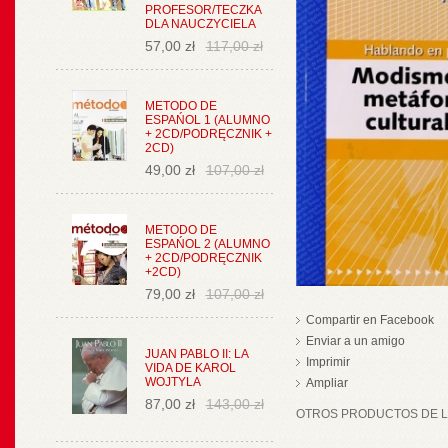
PROFESOR/TECZKA
DLA NAUCZYCIELA
57,00 zł
117,00 zł
METODO DE
ESPAŃOL 1 (ALUMNO
+ 2CD/PODRĘCZNIK +
2CD)
49,00 zł
107,00 zł
METODO DE
ESPAŃOL 2 (ALUMNO
+ 2CD/PODRĘCZNIK
+2CD)
79,00 zł
107,00 zł
Compartir en Facebook
Enviar a un amigo
JUAN PABLO II: LA
Imprimir
VIDA DE KAROL
WOJTYLA
Ampliar
87,00 zł
143,00 zł
OTROS PRODUCTOS DE LA