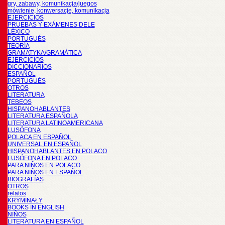
gry, zabawy, komunikacja/juegos
mówienie, konwersacje, komunikacja
EJERCICIOS
PRUEBAS Y EXÁMENES DELE
LÉXICO
PORTUGUÉS
TEORÍA
GRAMATYKA/GRAMÁTICA
EJERCICIOS
DICCIONARIOS
ESPAÑOL
PORTUGUÉS
OTROS
LITERATURA
TEBEOS
HISPANOHABLANTES
LITERATURA ESPAÑOLA
LITERATURA LATINOAMERICANA
LUSÓFONA
POLACA EN ESPAÑOL
UNIVERSAL EN ESPAÑOL
HISPANOHABLANTES EN POLACO
LUSÓFONA EN POLACO
PARA NIÑOS EN POLACO
PARA NIÑOS EN ESPAÑOL
BIOGRAFÍAS
OTROS
relatos
KRYMINAŁY
BOOKS IN ENGLISH
NIÑOS
LITERATURA EN ESPAÑOL