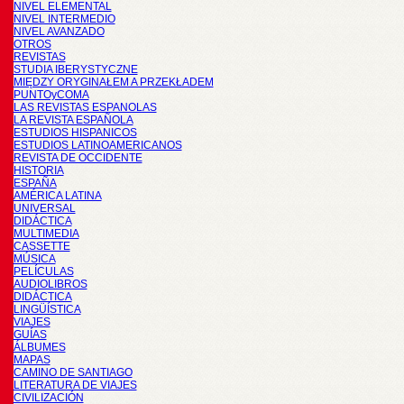
NIVEL ELEMENTAL
NIVEL INTERMEDIO
NIVEL AVANZADO
OTROS
REVISTAS
STUDIA IBERYSTYCZNE
MIĘDZY ORYGINAŁEM A PRZEKŁADEM
PUNTOyCOMA
LAS REVISTAS ESPANOLAS
LA REVISTA ESPAÑOLA
ESTUDIOS HISPANICOS
ESTUDIOS LATINOAMERICANOS
REVISTA DE OCCIDENTE
HISTORIA
ESPAÑA
AMÉRICA LATINA
UNIVERSAL
DIDÁCTICA
MULTIMEDIA
CASSETTE
MÚSICA
PELÍCULAS
AUDIOLIBROS
DIDÁCTICA
LINGÜÍSTICA
VIAJES
GUÍAS
ÁLBUMES
MAPAS
CAMINO DE SANTIAGO
LITERATURA DE VIAJES
CIVILIZACIÓN