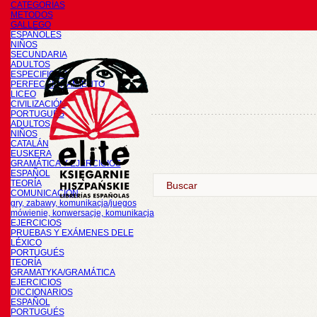
CATEGORÍAS
METODOS
GALLEGO
ESPAÑOLES
NIÑOS
SECUNDARIA
ADULTOS
ESPECIFICOS
PERFECCIONAMIENTO
LICEO
CIVILIZACIÓN
PORTUGUÉS
ADULTOS
NIÑOS
CATALÁN
EUSKERA
GRAMÁTICA Y EJERCICIOS
ESPAÑOL
TEORÍA
COMUNICACIÓN
gry, zabawy, komunikacja/juegos
mówienie, konwersacje, komunikacja
EJERCICIOS
PRUEBAS Y EXÁMENES DELE
LÉXICO
PORTUGUÉS
TEORÍA
GRAMATYKA/GRAMÁTICA
EJERCICIOS
DICCIONARIOS
ESPAÑOL
PORTUGUÉS