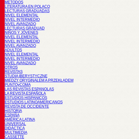
METODOS
LITERATURA EN POLACO
LECTURAS GRADUADAS
NIVEL ELEMENTAL
NIVEL INTERMEDIO
NIVEL AVANZADO
LECTURAS GRADUAD
NIÑOS Y JÓVENES
NIVEL ELEMENTAL
NIVEL INTERMEDIO
NIVEL AVANZADO
ADULTOS
NIVEL ELEMENTAL
NIVEL INTERMEDIO
NIVEL AVANZADO
OTROS
REVISTAS
STUDIA IBERYSTYCZNE
MIĘDZY ORYGINAŁEM A PRZEKŁADEM
PUNTOyCOMA
LAS REVISTAS ESPANOLAS
LA REVISTA ESPAÑOLA
ESTUDIOS HISPANICOS
ESTUDIOS LATINOAMERICANOS
REVISTA DE OCCIDENTE
HISTORIA
ESPAÑA
AMÉRICA LATINA
UNIVERSAL
DIDÁCTICA
MULTIMEDIA
CASSETTE