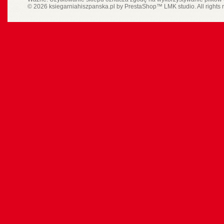
© 2026 ksiegarniahiszpanska.pl by
PrestaShop
™
LMK studio
. All rights