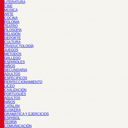
LITERATURA
CINE
MÚSICA
ARTE
COCINA
POLONIA
TEATRO
FILOSOFÍA
RELIGIÓN
DEPORTE
CULTURA
TRADUCTOLOGÍA
JUEGOS
METODOS
GALLEGO
ESPAÑOLES
NIÑOS
SECUNDARIA
ADULTOS
ESPECIFICOS
PERFECCIONAMIENTO
LICEO
CIVILIZACIÓN
PORTUGUÉS
ADULTOS
NIÑOS
CATALÁN
EUSKERA
GRAMÁTICA Y EJERCICIOS
ESPAÑOL
TEORÍA
COMUNICACIÓN