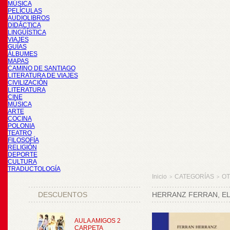
MÚSICA
PELÍCULAS
AUDIOLIBROS
DIDÁCTICA
LINGÜÍSTICA
VIAJES
GUÍAS
ÁLBUMES
MAPAS
CAMINO DE SANTIAGO
LITERATURA DE VIAJES
CIVILIZACIÓN
LITERATURA
CINE
MÚSICA
ARTE
COCINA
POLONIA
TEATRO
FILOSOFÍA
RELIGIÓN
DEPORTE
CULTURA
TRADUCTOLOGÍA
Inicio
CATEGORÍAS
O
>
>
DESCUENTOS
HERRANZ FERRAN, EL 
AULA AMIGOS 2
CARPETA