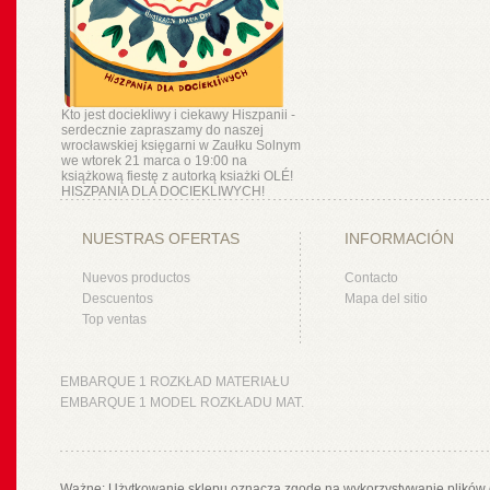
Kto jest dociekliwy i ciekawy Hiszpanii -
serdecznie zapraszamy do naszej
wrocławskiej księgarni w Zaułku Solnym
we wtorek 21 marca o 19:00 na
książkową fiestę z autorką ksiażki OLÉ!
HISZPANIA DLA DOCIEKLIWYCH!
NUESTRAS OFERTAS
INFORMACIÓN
Nuevos productos
Contacto
Descuentos
Mapa del sitio
Top ventas
EMBARQUE 1 ROZKŁAD MATERIAŁU
EMBARQUE 1 MODEL ROZKŁADU MAT.
Ważne: Użytkowanie sklepu oznacza zgodę na wykorzystywanie plików 