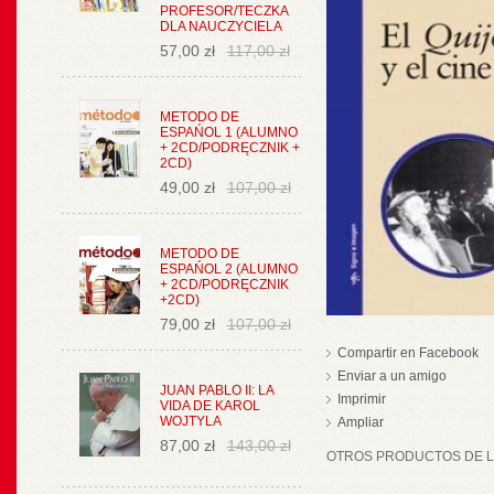
PROFESOR/TECZKA
DLA NAUCZYCIELA
57,00 zł
117,00 zł
METODO DE
ESPAŃOL 1 (ALUMNO
+ 2CD/PODRĘCZNIK +
2CD)
49,00 zł
107,00 zł
METODO DE
ESPAŃOL 2 (ALUMNO
+ 2CD/PODRĘCZNIK
+2CD)
79,00 zł
107,00 zł
Compartir en Facebook
Enviar a un amigo
JUAN PABLO II: LA
Imprimir
VIDA DE KAROL
WOJTYLA
Ampliar
87,00 zł
143,00 zł
OTROS PRODUCTOS DE LA