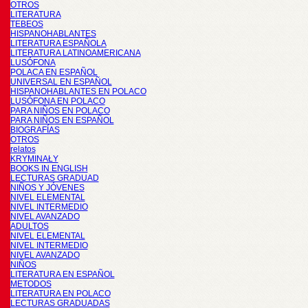
OTROS
LITERATURA
TEBEOS
HISPANOHABLANTES
LITERATURA ESPAÑOLA
LITERATURA LATINOAMERICANA
LUSÓFONA
POLACA EN ESPAÑOL
UNIVERSAL EN ESPAÑOL
HISPANOHABLANTES EN POLACO
LUSÓFONA EN POLACO
PARA NIÑOS EN POLACO
PARA NIÑOS EN ESPAÑOL
BIOGRAFÍAS
OTROS
relatos
KRYMINAŁY
BOOKS IN ENGLISH
LECTURAS GRADUAD
NIÑOS Y JÓVENES
NIVEL ELEMENTAL
NIVEL INTERMEDIO
NIVEL AVANZADO
ADULTOS
NIVEL ELEMENTAL
NIVEL INTERMEDIO
NIVEL AVANZADO
NIÑOS
LITERATURA EN ESPAÑOL
METODOS
LITERATURA EN POLACO
LECTURAS GRADUADAS