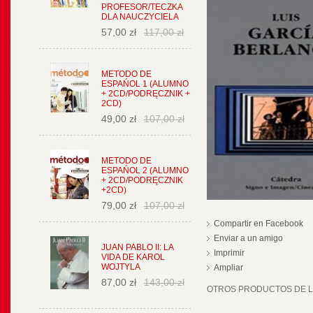
PROFESOR/TECZKA
DLA NAUCZYCIELA
57,00 zł
117,00 zł
METODO DE
ESPAŃOL 1 (ALUMNO
+ 2CD/PODRĘCZNIK +
2CD)
49,00 zł
107,00 zł
METODO DE
ESPAŃOL 2 (ALUMNO
+ 2CD/PODRĘCZNIK
+2CD)
79,00 zł
107,00 zł
Compartir en Facebook
Enviar a un amigo
JUAN PABLO II: LA
Imprimir
VIDA DE KAROL
WOJTYLA
Ampliar
87,00 zł
143,00 zł
OTROS PRODUCTOS DE LA