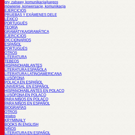
gry, zabawy, komunikacja/juegos
mówienie, konwersacje, komunikacja
EJERCICIOS
PRUEBAS Y EXÁMENES DELE
LÉXICO
PORTUGUÉS
TEORÍA
GRAMATYKA/GRAMÁTICA
EJERCICIOS
DICCIONARIOS
ESPAÑOL
PORTUGUÉS
OTROS
LITERATURA
TEBEOS
HISPANOHABLANTES
LITERATURA ESPAÑOLA
LITERATURA LATINOAMERICANA
LUSÓFONA
POLACA EN ESPAÑOL
UNIVERSAL EN ESPAÑOL
HISPANOHABLANTES EN POLACO
LUSÓFONA EN POLACO
PARA NIÑOS EN POLACO
PARA NIÑOS EN ESPAÑOL
BIOGRAFÍAS
OTROS
relatos
KRYMINAŁY
BOOKS IN ENGLISH
NIÑOS
LITERATURA EN ESPAÑOL