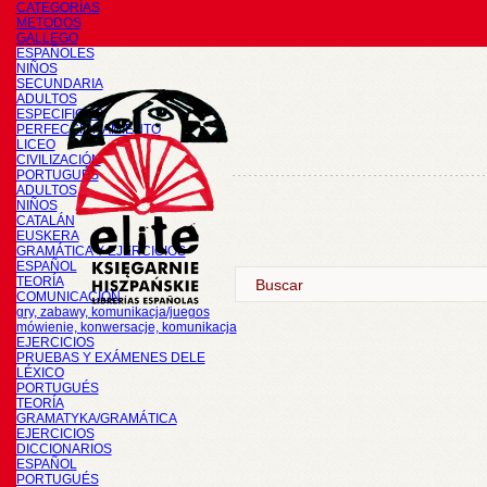
CATEGORÍAS
METODOS
GALLEGO
ESPAÑOLES
NIÑOS
SECUNDARIA
ADULTOS
ESPECIFICOS
PERFECCIONAMIENTO
LICEO
CIVILIZACIÓN
PORTUGUÉS
ADULTOS
NIÑOS
CATALÁN
EUSKERA
GRAMÁTICA Y EJERCICIOS
ESPAÑOL
TEORÍA
COMUNICACIÓN
gry, zabawy, komunikacja/juegos
mówienie, konwersacje, komunikacja
EJERCICIOS
PRUEBAS Y EXÁMENES DELE
LÉXICO
PORTUGUÉS
TEORÍA
GRAMATYKA/GRAMÁTICA
EJERCICIOS
DICCIONARIOS
ESPAÑOL
PORTUGUÉS