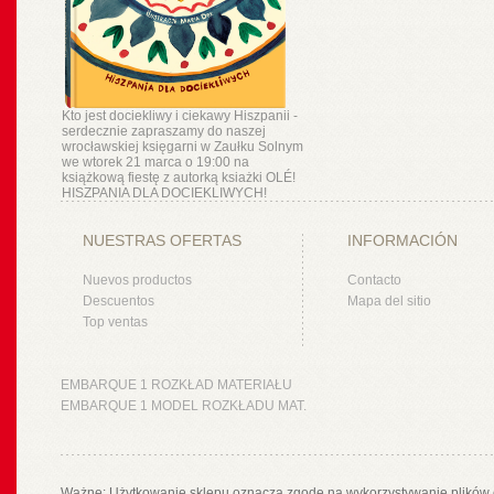
Kto jest dociekliwy i ciekawy Hiszpanii -
serdecznie zapraszamy do naszej
wrocławskiej księgarni w Zaułku Solnym
we wtorek 21 marca o 19:00 na
książkową fiestę z autorką ksiażki OLÉ!
HISZPANIA DLA DOCIEKLIWYCH!
NUESTRAS OFERTAS
INFORMACIÓN
Nuevos productos
Contacto
Descuentos
Mapa del sitio
Top ventas
EMBARQUE 1 ROZKŁAD MATERIAŁU
EMBARQUE 1 MODEL ROZKŁADU MAT.
Ważne: Użytkowanie sklepu oznacza zgodę na wykorzystywanie plików 