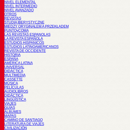
NIVEL ELEMENTAL
NIVEL INTERMEDIO
NIVEL AVANZADO
OTROS
REVISTAS
STUDIA IBERYSTYCZNE
MIĘDZY ORYGINAŁEM A PRZEKŁADEM
PUNTOyCOMA
LAS REVISTAS ESPANOLAS
LA REVISTA ESPAÑOLA
ESTUDIOS HISPANICOS
ESTUDIOS LATINOAMERICANOS
REVISTA DE OCCIDENTE
HISTORIA
ESPAÑA
AMÉRICA LATINA
UNIVERSAL
DIDÁCTICA
MULTIMEDIA
CASSETTE
MÚSICA
PELÍCULAS
AUDIOLIBROS
DIDÁCTICA
LINGÜÍSTICA
VIAJES
GUÍAS
ÁLBUMES
MAPAS
CAMINO DE SANTIAGO
LITERATURA DE VIAJES
CIVILIZACIÓN