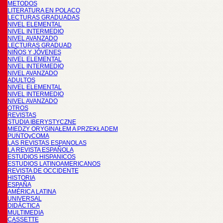
METODOS
LITERATURA EN POLACO
LECTURAS GRADUADAS
NIVEL ELEMENTAL
NIVEL INTERMEDIO
NIVEL AVANZADO
LECTURAS GRADUAD
NIÑOS Y JÓVENES
NIVEL ELEMENTAL
NIVEL INTERMEDIO
NIVEL AVANZADO
ADULTOS
NIVEL ELEMENTAL
NIVEL INTERMEDIO
NIVEL AVANZADO
OTROS
REVISTAS
STUDIA IBERYSTYCZNE
MIĘDZY ORYGINAŁEM A PRZEKŁADEM
PUNTOyCOMA
LAS REVISTAS ESPANOLAS
LA REVISTA ESPAÑOLA
ESTUDIOS HISPANICOS
ESTUDIOS LATINOAMERICANOS
REVISTA DE OCCIDENTE
HISTORIA
ESPAÑA
AMÉRICA LATINA
UNIVERSAL
DIDÁCTICA
MULTIMEDIA
CASSETTE