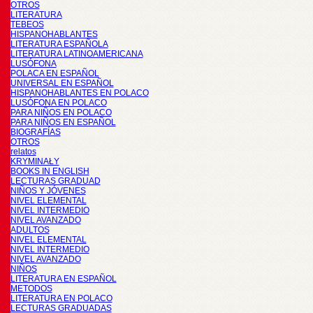
OTROS
LITERATURA
TEBEOS
HISPANOHABLANTES
LITERATURA ESPAÑOLA
LITERATURA LATINOAMERICANA
LUSÓFONA
POLACA EN ESPAÑOL
UNIVERSAL EN ESPAÑOL
HISPANOHABLANTES EN POLACO
LUSÓFONA EN POLACO
PARA NIÑOS EN POLACO
PARA NIÑOS EN ESPAÑOL
BIOGRAFÍAS
OTROS
relatos
KRYMINAŁY
BOOKS IN ENGLISH
LECTURAS GRADUAD
NIÑOS Y JÓVENES
NIVEL ELEMENTAL
NIVEL INTERMEDIO
NIVEL AVANZADO
ADULTOS
NIVEL ELEMENTAL
NIVEL INTERMEDIO
NIVEL AVANZADO
NIÑOS
LITERATURA EN ESPAÑOL
METODOS
LITERATURA EN POLACO
LECTURAS GRADUADAS