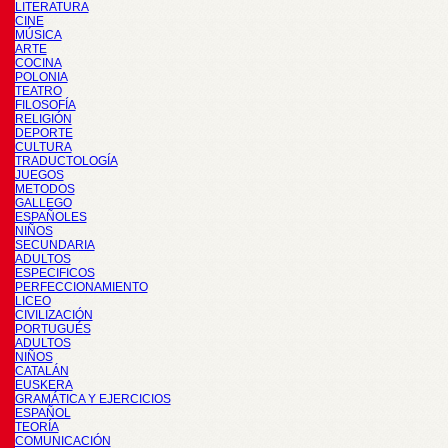
LITERATURA
CINE
MÚSICA
ARTE
COCINA
POLONIA
TEATRO
FILOSOFÍA
RELIGIÓN
DEPORTE
CULTURA
TRADUCTOLOGÍA
JUEGOS
METODOS
GALLEGO
ESPAÑOLES
NIÑOS
SECUNDARIA
ADULTOS
ESPECIFICOS
PERFECCIONAMIENTO
LICEO
CIVILIZACIÓN
PORTUGUÉS
ADULTOS
NIÑOS
CATALÁN
EUSKERA
GRAMÁTICA Y EJERCICIOS
ESPAÑOL
TEORÍA
COMUNICACIÓN