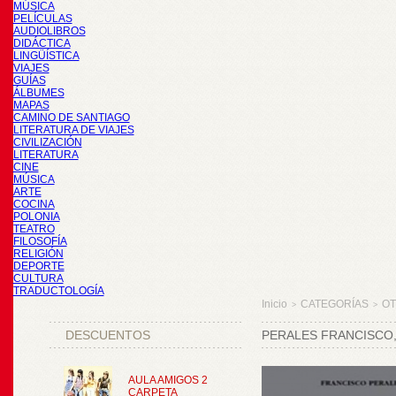
MÚSICA
PELÍCULAS
AUDIOLIBROS
DIDÁCTICA
LINGÜÍSTICA
VIAJES
GUÍAS
ÁLBUMES
MAPAS
CAMINO DE SANTIAGO
LITERATURA DE VIAJES
CIVILIZACIÓN
LITERATURA
CINE
MÚSICA
ARTE
COCINA
POLONIA
TEATRO
FILOSOFÍA
RELIGIÓN
DEPORTE
CULTURA
TRADUCTOLOGÍA
Inicio
CATEGORÍAS
O
>
>
DESCUENTOS
PERALES FRANCISCO,
AULA AMIGOS 2
CARPETA