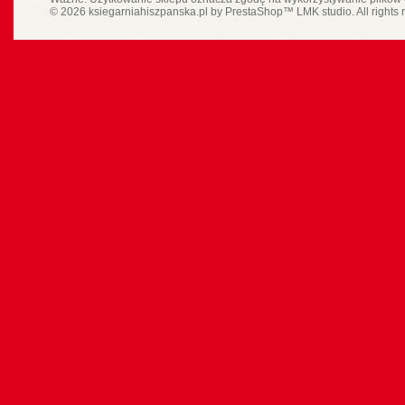
© 2026 ksiegarniahiszpanska.pl by
PrestaShop
™
LMK studio
. All rights