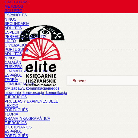
CATEGORÍAS
METODOS
GALLEGO
ESPAÑOLES
NIÑOS
SECUNDARIA
ADULTOS
ESPECIFICOS
PERFECCIONAMIENTO
LICEO
CIVILIZACIÓN
PORTUGUÉS
ADULTOS
NIÑOS
CATALÁN
EUSKERA
GRAMÁTICA Y EJERCICIOS
ESPAÑOL
TEORÍA
COMUNICACIÓN
gry, zabawy, komunikacja/juegos
mówienie, konwersacje, komunikacja
EJERCICIOS
PRUEBAS Y EXÁMENES DELE
LÉXICO
PORTUGUÉS
TEORÍA
GRAMATYKA/GRAMÁTICA
EJERCICIOS
DICCIONARIOS
ESPAÑOL
PORTUGUÉS