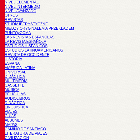
NIVEL ELEMENTAL
NIVEL INTERMEDIO
NIVEL AVANZADO
OTROS
REVISTAS
STUDIA IBERYSTYCZNE
MIĘDZY ORYGINAŁEM A PRZEKŁADEM
PUNTOyCOMA
LAS REVISTAS ESPANOLAS
LA REVISTA ESPAÑOLA
ESTUDIOS HISPANICOS
ESTUDIOS LATINOAMERICANOS
REVISTA DE OCCIDENTE
HISTORIA
ESPAÑA
AMÉRICA LATINA
UNIVERSAL
DIDÁCTICA
MULTIMEDIA
CASSETTE
MÚSICA
PELÍCULAS
AUDIOLIBROS
DIDÁCTICA
LINGÜÍSTICA
VIAJES
GUÍAS
ÁLBUMES
MAPAS
CAMINO DE SANTIAGO
LITERATURA DE VIAJES
CIVILIZACIÓN