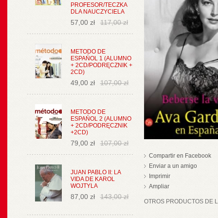
PROFESOR/TECZKA
DLA NAUCZYCIELA
57,00 zł
117,00 zł
METODO DE
ESPAŃOL 1 (ALUMNO
+ 2CD/PODRĘCZNIK +
2CD)
49,00 zł
107,00 zł
METODO DE
ESPAŃOL 2 (ALUMNO
+ 2CD/PODRĘCZNIK
+2CD)
79,00 zł
107,00 zł
Compartir en Facebook
Enviar a un amigo
JUAN PABLO II: LA
Imprimir
VIDA DE KAROL
WOJTYLA
Ampliar
87,00 zł
143,00 zł
OTROS PRODUCTOS DE LA