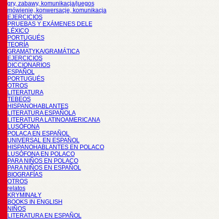
gry, zabawy, komunikacja/juegos
mówienie, konwersacje, komunikacja
EJERCICIOS
PRUEBAS Y EXÁMENES DELE
LÉXICO
PORTUGUÉS
TEORÍA
GRAMATYKA/GRAMÁTICA
EJERCICIOS
DICCIONARIOS
ESPAÑOL
PORTUGUÉS
OTROS
LITERATURA
TEBEOS
HISPANOHABLANTES
LITERATURA ESPAÑOLA
LITERATURA LATINOAMERICANA
LUSÓFONA
POLACA EN ESPAÑOL
UNIVERSAL EN ESPAÑOL
HISPANOHABLANTES EN POLACO
LUSÓFONA EN POLACO
PARA NIÑOS EN POLACO
PARA NIÑOS EN ESPAÑOL
BIOGRAFÍAS
OTROS
relatos
KRYMINAŁY
BOOKS IN ENGLISH
NIÑOS
LITERATURA EN ESPAÑOL