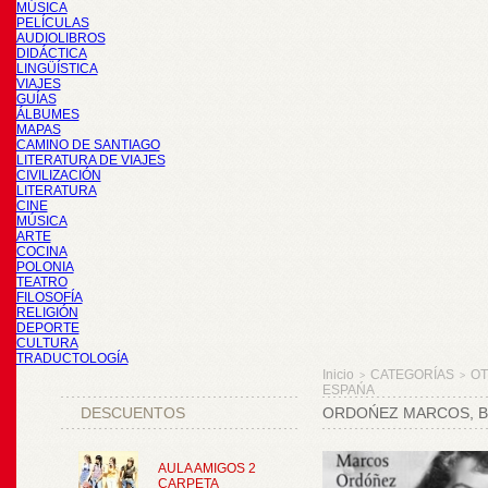
MÚSICA
PELÍCULAS
AUDIOLIBROS
DIDÁCTICA
LINGÜÍSTICA
VIAJES
GUÍAS
ÁLBUMES
MAPAS
CAMINO DE SANTIAGO
LITERATURA DE VIAJES
CIVILIZACIÓN
LITERATURA
CINE
MÚSICA
ARTE
COCINA
POLONIA
TEATRO
FILOSOFÍA
RELIGIÓN
DEPORTE
CULTURA
TRADUCTOLOGÍA
Inicio
CATEGORÍAS
O
>
>
ESPAŃA
DESCUENTOS
ORDOŃEZ MARCOS, BE
AULA AMIGOS 2
CARPETA