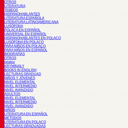
OTROS
LITERATURA
TEBEOS
HISPANOHABLANTES
LITERATURA ESPAÑOLA
LITERATURA LATINOAMERICANA
LUSÓFONA
POLACA EN ESPAÑOL
UNIVERSAL EN ESPAÑOL
HISPANOHABLANTES EN POLACO
LUSÓFONA EN POLACO
PARA NIÑOS EN POLACO
PARA NIÑOS EN ESPAÑOL
BIOGRAFÍAS
OTROS
relatos
KRYMINAŁY
BOOKS IN ENGLISH
LECTURAS GRADUAD
NIÑOS Y JÓVENES
NIVEL ELEMENTAL
NIVEL INTERMEDIO
NIVEL AVANZADO
ADULTOS
NIVEL ELEMENTAL
NIVEL INTERMEDIO
NIVEL AVANZADO
NIÑOS
LITERATURA EN ESPAÑOL
METODOS
LITERATURA EN POLACO
LECTURAS GRADUADAS