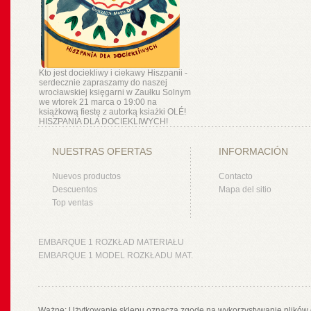
Kto jest dociekliwy i ciekawy Hiszpanii -
serdecznie zapraszamy do naszej
wrocławskiej księgarni w Zaułku Solnym
we wtorek 21 marca o 19:00 na
książkową fiestę z autorką ksiażki OLÉ!
HISZPANIA DLA DOCIEKLIWYCH!
NUESTRAS OFERTAS
INFORMACIÓN
Nuevos productos
Contacto
Descuentos
Mapa del sitio
Top ventas
EMBARQUE 1 ROZKŁAD MATERIAŁU
EMBARQUE 1 MODEL ROZKŁADU MAT.
Ważne: Użytkowanie sklepu oznacza zgodę na wykorzystywanie plików 