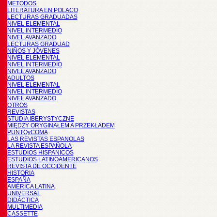
METODOS
LITERATURA EN POLACO
LECTURAS GRADUADAS
NIVEL ELEMENTAL
NIVEL INTERMEDIO
NIVEL AVANZADO
LECTURAS GRADUAD
NIÑOS Y JÓVENES
NIVEL ELEMENTAL
NIVEL INTERMEDIO
NIVEL AVANZADO
ADULTOS
NIVEL ELEMENTAL
NIVEL INTERMEDIO
NIVEL AVANZADO
OTROS
REVISTAS
STUDIA IBERYSTYCZNE
MIĘDZY ORYGINAŁEM A PRZEKŁADEM
PUNTOyCOMA
LAS REVISTAS ESPANOLAS
LA REVISTA ESPAÑOLA
ESTUDIOS HISPANICOS
ESTUDIOS LATINOAMERICANOS
REVISTA DE OCCIDENTE
HISTORIA
ESPAÑA
AMÉRICA LATINA
UNIVERSAL
DIDÁCTICA
MULTIMEDIA
CASSETTE