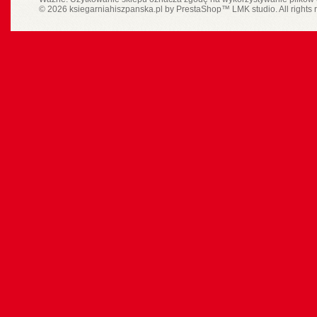
© 2026 ksiegarniahiszpanska.pl by
PrestaShop
™
LMK studio
. All rights