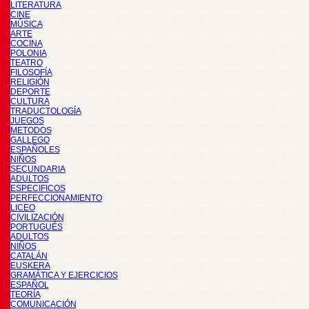
LITERATURA
CINE
MÚSICA
ARTE
COCINA
POLONIA
TEATRO
FILOSOFÍA
RELIGIÓN
DEPORTE
CULTURA
TRADUCTOLOGÍA
JUEGOS
METODOS
GALLEGO
ESPAÑOLES
NIÑOS
SECUNDARIA
ADULTOS
ESPECIFICOS
PERFECCIONAMIENTO
LICEO
CIVILIZACIÓN
PORTUGUÉS
ADULTOS
NIÑOS
CATALÁN
EUSKERA
GRAMÁTICA Y EJERCICIOS
ESPAÑOL
TEORÍA
COMUNICACIÓN