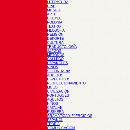
LITERATURA
CINE
MÚSICA
ARTE
COCINA
POLONIA
TEATRO
FILOSOFÍA
RELIGIÓN
DEPORTE
CULTURA
TRADUCTOLOGÍA
JUEGOS
METODOS
GALLEGO
ESPAÑOLES
NIÑOS
SECUNDARIA
ADULTOS
ESPECIFICOS
PERFECCIONAMIENTO
LICEO
CIVILIZACIÓN
PORTUGUÉS
ADULTOS
NIÑOS
CATALÁN
EUSKERA
GRAMÁTICA Y EJERCICIOS
ESPAÑOL
TEORÍA
COMUNICACIÓN