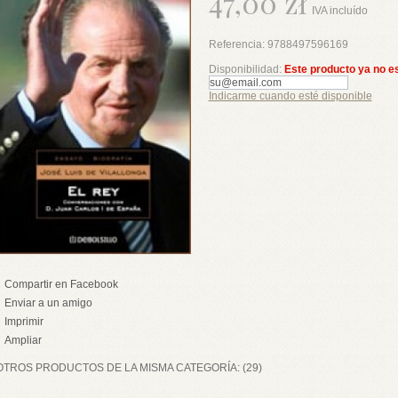
47,00 zł
IVA incluído
Referencia:
9788497596169
Disponibilidad:
Este producto ya no e
Indicarme cuando esté disponible
Compartir en Facebook
Enviar a un amigo
Imprimir
Ampliar
OTROS PRODUCTOS DE LA MISMA CATEGORÍA: (29)