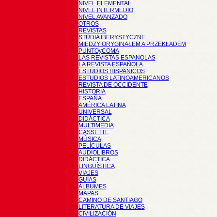
NIVEL ELEMENTAL
NIVEL INTERMEDIO
NIVEL AVANZADO
OTROS
REVISTAS
STUDIA IBERYSTYCZNE
MIĘDZY ORYGINAŁEM A PRZEKŁADEM
PUNTOyCOMA
LAS REVISTAS ESPANOLAS
LA REVISTA ESPAÑOLA
ESTUDIOS HISPANICOS
ESTUDIOS LATINOAMERICANOS
REVISTA DE OCCIDENTE
HISTORIA
ESPAÑA
AMÉRICA LATINA
UNIVERSAL
DIDÁCTICA
MULTIMEDIA
CASSETTE
MÚSICA
PELÍCULAS
AUDIOLIBROS
DIDÁCTICA
LINGÜÍSTICA
VIAJES
GUÍAS
ÁLBUMES
MAPAS
CAMINO DE SANTIAGO
LITERATURA DE VIAJES
CIVILIZACIÓN