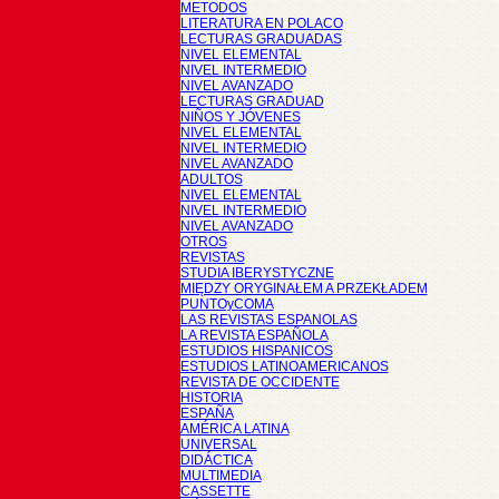
METODOS
LITERATURA EN POLACO
LECTURAS GRADUADAS
NIVEL ELEMENTAL
NIVEL INTERMEDIO
NIVEL AVANZADO
LECTURAS GRADUAD
NIÑOS Y JÓVENES
NIVEL ELEMENTAL
NIVEL INTERMEDIO
NIVEL AVANZADO
ADULTOS
NIVEL ELEMENTAL
NIVEL INTERMEDIO
NIVEL AVANZADO
OTROS
REVISTAS
STUDIA IBERYSTYCZNE
MIĘDZY ORYGINAŁEM A PRZEKŁADEM
PUNTOyCOMA
LAS REVISTAS ESPANOLAS
LA REVISTA ESPAÑOLA
ESTUDIOS HISPANICOS
ESTUDIOS LATINOAMERICANOS
REVISTA DE OCCIDENTE
HISTORIA
ESPAÑA
AMÉRICA LATINA
UNIVERSAL
DIDÁCTICA
MULTIMEDIA
CASSETTE