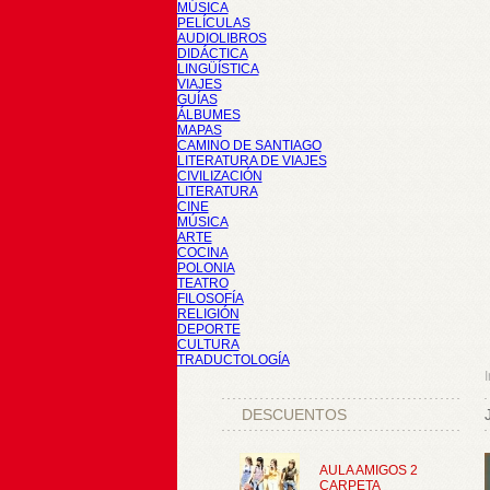
MÚSICA
PELÍCULAS
AUDIOLIBROS
DIDÁCTICA
LINGÜÍSTICA
VIAJES
GUÍAS
ÁLBUMES
MAPAS
CAMINO DE SANTIAGO
LITERATURA DE VIAJES
CIVILIZACIÓN
LITERATURA
CINE
MÚSICA
ARTE
COCINA
POLONIA
TEATRO
FILOSOFÍA
RELIGIÓN
DEPORTE
CULTURA
TRADUCTOLOGÍA
I
DESCUENTOS
AULA AMIGOS 2
CARPETA