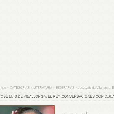
nicio
CATEGORÍAS
LITERATURA
BIOGRAFÍAS
José Luis de Vilallonga, 
>
>
>
>
JOSÉ LUIS DE VILALLONGA, EL REY. CONVERSACIONES CON D.JU