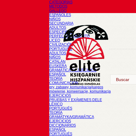
CATEGORÍAS
METODOS
GALLEGO
ESPAÑOLES
NIÑOS
SECUNDARIA
ADULTOS
ESPECIFICOS
PERFECCIONAMIENTO
LICEO
CIVILIZACIÓN
PORTUGUÉS
ADULTOS
NIÑOS
CATALÁN
EUSKERA
GRAMÁTICA Y EJERCICIOS
ESPAÑOL
TEORÍA
COMUNICACIÓN
gry, zabawy, komunikacja/juegos
mówienie, konwersacje, komunikacja
EJERCICIOS
PRUEBAS Y EXÁMENES DELE
LÉXICO
PORTUGUÉS
TEORÍA
GRAMATYKA/GRAMÁTICA
EJERCICIOS
DICCIONARIOS
ESPAÑOL
PORTUGUÉS