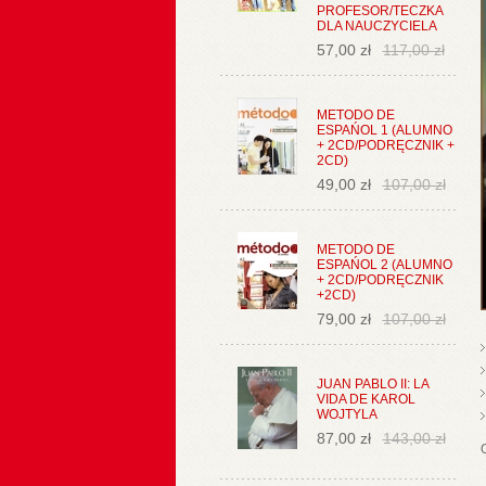
PROFESOR/TECZKA
DLA NAUCZYCIELA
57,00 zł
117,00 zł
METODO DE
ESPAŃOL 1 (ALUMNO
+ 2CD/PODRĘCZNIK +
2CD)
49,00 zł
107,00 zł
METODO DE
ESPAŃOL 2 (ALUMNO
+ 2CD/PODRĘCZNIK
+2CD)
79,00 zł
107,00 zł
JUAN PABLO II: LA
VIDA DE KAROL
WOJTYLA
87,00 zł
143,00 zł