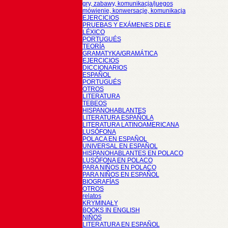
gry, zabawy, komunikacja/juegos
mówienie, konwersacje, komunikacja
EJERCICIOS
PRUEBAS Y EXÁMENES DELE
LÉXICO
PORTUGUÉS
TEORÍA
GRAMATYKA/GRAMÁTICA
EJERCICIOS
DICCIONARIOS
ESPAÑOL
PORTUGUÉS
OTROS
LITERATURA
TEBEOS
HISPANOHABLANTES
LITERATURA ESPAÑOLA
LITERATURA LATINOAMERICANA
LUSÓFONA
POLACA EN ESPAÑOL
UNIVERSAL EN ESPAÑOL
HISPANOHABLANTES EN POLACO
LUSÓFONA EN POLACO
PARA NIÑOS EN POLACO
PARA NIÑOS EN ESPAÑOL
BIOGRAFÍAS
OTROS
relatos
KRYMINAŁY
BOOKS IN ENGLISH
NIÑOS
LITERATURA EN ESPAÑOL