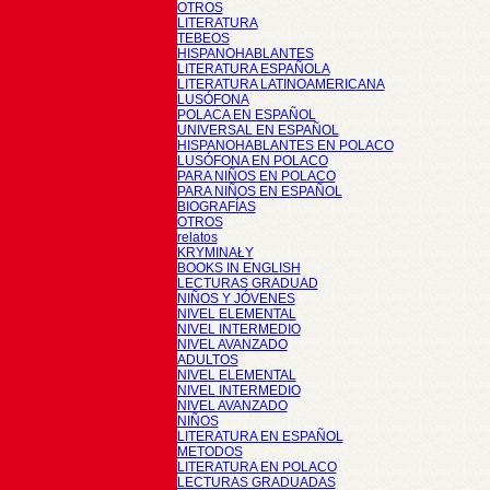
OTROS
LITERATURA
TEBEOS
HISPANOHABLANTES
LITERATURA ESPAÑOLA
LITERATURA LATINOAMERICANA
LUSÓFONA
POLACA EN ESPAÑOL
UNIVERSAL EN ESPAÑOL
HISPANOHABLANTES EN POLACO
LUSÓFONA EN POLACO
PARA NIÑOS EN POLACO
PARA NIÑOS EN ESPAÑOL
BIOGRAFÍAS
OTROS
relatos
KRYMINAŁY
BOOKS IN ENGLISH
LECTURAS GRADUAD
NIÑOS Y JÓVENES
NIVEL ELEMENTAL
NIVEL INTERMEDIO
NIVEL AVANZADO
ADULTOS
NIVEL ELEMENTAL
NIVEL INTERMEDIO
NIVEL AVANZADO
NIÑOS
LITERATURA EN ESPAÑOL
METODOS
LITERATURA EN POLACO
LECTURAS GRADUADAS