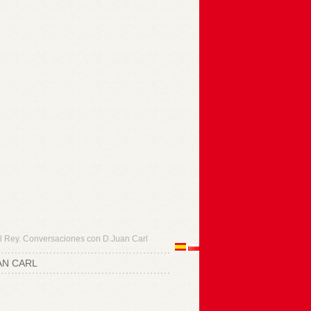
El Rey. Conversaciones con D.Juan Carl
AN CARL