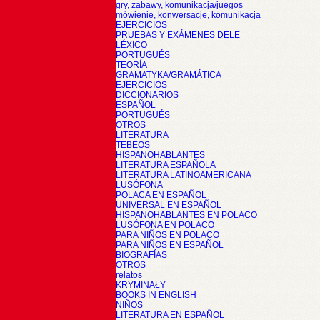
gry, zabawy, komunikacja/juegos
mówienie, konwersacje, komunikacja
EJERCICIOS
PRUEBAS Y EXÁMENES DELE
LÉXICO
PORTUGUÉS
TEORÍA
GRAMATYKA/GRAMÁTICA
EJERCICIOS
DICCIONARIOS
ESPAÑOL
PORTUGUÉS
OTROS
LITERATURA
TEBEOS
HISPANOHABLANTES
LITERATURA ESPAÑOLA
LITERATURA LATINOAMERICANA
LUSÓFONA
POLACA EN ESPAÑOL
UNIVERSAL EN ESPAÑOL
HISPANOHABLANTES EN POLACO
LUSÓFONA EN POLACO
PARA NIÑOS EN POLACO
PARA NIÑOS EN ESPAÑOL
BIOGRAFÍAS
OTROS
relatos
KRYMINAŁY
BOOKS IN ENGLISH
NIÑOS
LITERATURA EN ESPAÑOL