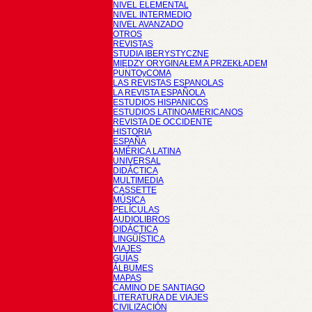
NIVEL ELEMENTAL
NIVEL INTERMEDIO
NIVEL AVANZADO
OTROS
REVISTAS
STUDIA IBERYSTYCZNE
MIĘDZY ORYGINAŁEM A PRZEKŁADEM
PUNTOyCOMA
LAS REVISTAS ESPANOLAS
LA REVISTA ESPAÑOLA
ESTUDIOS HISPANICOS
ESTUDIOS LATINOAMERICANOS
REVISTA DE OCCIDENTE
HISTORIA
ESPAÑA
AMÉRICA LATINA
UNIVERSAL
DIDÁCTICA
MULTIMEDIA
CASSETTE
MÚSICA
PELÍCULAS
AUDIOLIBROS
DIDÁCTICA
LINGÜÍSTICA
VIAJES
GUÍAS
ÁLBUMES
MAPAS
CAMINO DE SANTIAGO
LITERATURA DE VIAJES
CIVILIZACIÓN