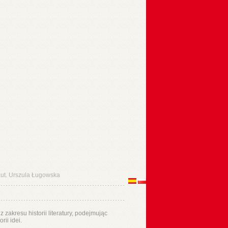
t. Urszula Ługowska
 zakresu historii literatury, podejmując
rii idei.