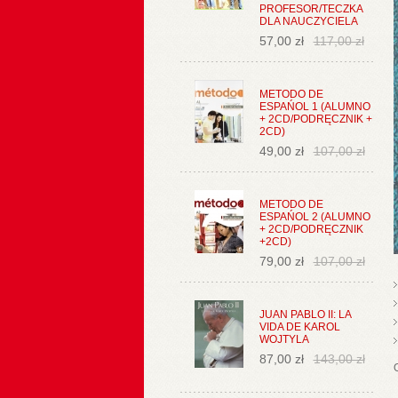
PROFESOR/TECZKA
DLA NAUCZYCIELA
57,00 zł
117,00 zł
METODO DE
ESPAŃOL 1 (ALUMNO
+ 2CD/PODRĘCZNIK +
2CD)
49,00 zł
107,00 zł
METODO DE
ESPAŃOL 2 (ALUMNO
+ 2CD/PODRĘCZNIK
+2CD)
79,00 zł
107,00 zł
JUAN PABLO II: LA
VIDA DE KAROL
WOJTYLA
87,00 zł
143,00 zł