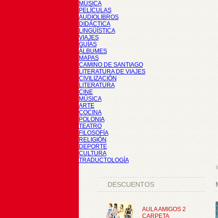
MÚSICA
PELÍCULAS
AUDIOLIBROS
DIDÁCTICA
LINGÜÍSTICA
VIAJES
GUÍAS
ÁLBUMES
MAPAS
CAMINO DE SANTIAGO
LITERATURA DE VIAJES
CIVILIZACIÓN
LITERATURA
CINE
MÚSICA
ARTE
COCINA
POLONIA
TEATRO
FILOSOFÍA
RELIGIÓN
DEPORTE
CULTURA
TRADUCTOLOGÍA
I
DESCUENTOS
AULA AMIGOS 2
CARPETA