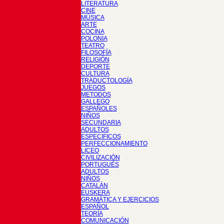
LITERATURA
CINE
MÚSICA
ARTE
COCINA
POLONIA
TEATRO
FILOSOFÍA
RELIGIÓN
DEPORTE
CULTURA
TRADUCTOLOGÍA
JUEGOS
METODOS
GALLEGO
ESPAÑOLES
NIÑOS
SECUNDARIA
ADULTOS
ESPECIFICOS
PERFECCIONAMIENTO
LICEO
CIVILIZACIÓN
PORTUGUÉS
ADULTOS
NIÑOS
CATALÁN
EUSKERA
GRAMÁTICA Y EJERCICIOS
ESPAÑOL
TEORÍA
COMUNICACIÓN