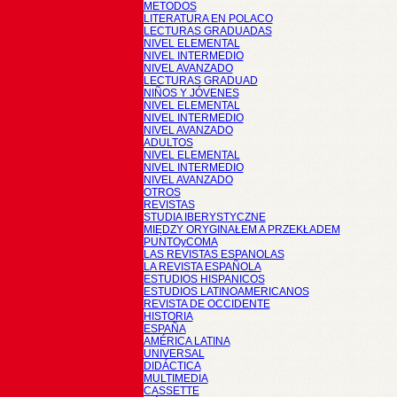
METODOS
LITERATURA EN POLACO
LECTURAS GRADUADAS
NIVEL ELEMENTAL
NIVEL INTERMEDIO
NIVEL AVANZADO
LECTURAS GRADUAD
NIÑOS Y JÓVENES
NIVEL ELEMENTAL
NIVEL INTERMEDIO
NIVEL AVANZADO
ADULTOS
NIVEL ELEMENTAL
NIVEL INTERMEDIO
NIVEL AVANZADO
OTROS
REVISTAS
STUDIA IBERYSTYCZNE
MIĘDZY ORYGINAŁEM A PRZEKŁADEM
PUNTOyCOMA
LAS REVISTAS ESPANOLAS
LA REVISTA ESPAÑOLA
ESTUDIOS HISPANICOS
ESTUDIOS LATINOAMERICANOS
REVISTA DE OCCIDENTE
HISTORIA
ESPAÑA
AMÉRICA LATINA
UNIVERSAL
DIDÁCTICA
MULTIMEDIA
CASSETTE