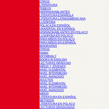
OTROS
LITERATURA
TEBEOS
HISPANOHABLANTES
LITERATURA ESPAÑOLA
LITERATURA LATINOAMERICANA
LUSÓFONA
POLACA EN ESPAÑOL
UNIVERSAL EN ESPAÑOL
HISPANOHABLANTES EN POLACO
LUSÓFONA EN POLACO
PARA NIÑOS EN POLACO
PARA NIÑOS EN ESPAÑOL
BIOGRAFÍAS
OTROS
relatos
KRYMINAŁY
BOOKS IN ENGLISH
LECTURAS GRADUAD
NIÑOS Y JÓVENES
NIVEL ELEMENTAL
NIVEL INTERMEDIO
NIVEL AVANZADO
ADULTOS
NIVEL ELEMENTAL
NIVEL INTERMEDIO
NIVEL AVANZADO
NIÑOS
LITERATURA EN ESPAÑOL
METODOS
LITERATURA EN POLACO
LECTURAS GRADUADAS