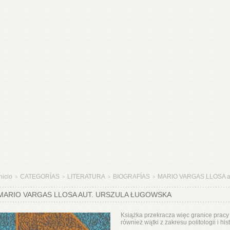
nicio
CATEGORÍAS
LITERATURA
BIOGRAFÍAS
MARIO VARGAS LLOSA au
>
>
>
>
MARIO VARGAS LLOSA AUT. URSZULA ŁUGOWSKA
Książka przekracza więc granice pracy z
również wątki z zakresu politologii i histo