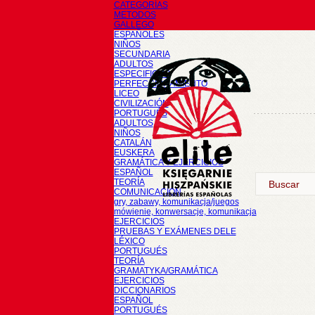
CATEGORÍAS
METODOS
GALLEGO
ESPAÑOLES
NIÑOS
SECUNDARIA
ADULTOS
ESPECIFICOS
PERFECCIONAMIENTO
LICEO
CIVILIZACIÓN
PORTUGUÉS
ADULTOS
NIÑOS
CATALÁN
EUSKERA
GRAMÁTICA Y EJERCICIOS
ESPAÑOL
TEORÍA
COMUNICACIÓN
gry, zabawy, komunikacja/juegos
mówienie, konwersacje, komunikacja
EJERCICIOS
PRUEBAS Y EXÁMENES DELE
LÉXICO
PORTUGUÉS
TEORÍA
GRAMATYKA/GRAMÁTICA
EJERCICIOS
DICCIONARIOS
ESPAÑOL
PORTUGUÉS