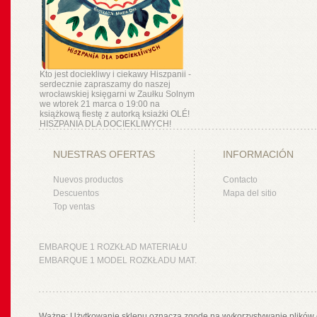
Kto jest dociekliwy i ciekawy Hiszpanii -
serdecznie zapraszamy do naszej
wrocławskiej księgarni w Zaułku Solnym
we wtorek 21 marca o 19:00 na
książkową fiestę z autorką ksiażki OLÉ!
HISZPANIA DLA DOCIEKLIWYCH!
NUESTRAS OFERTAS
INFORMACIÓN
Nuevos productos
Contacto
Descuentos
Mapa del sitio
Top ventas
EMBARQUE 1 ROZKŁAD MATERIAŁU
EMBARQUE 1 MODEL ROZKŁADU MAT.
Ważne: Użytkowanie sklepu oznacza zgodę na wykorzystywanie plików 