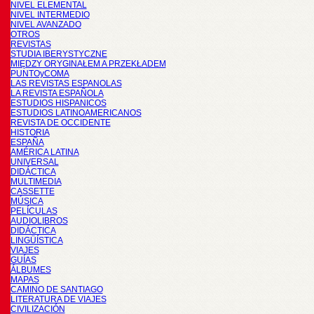
NIVEL ELEMENTAL
NIVEL INTERMEDIO
NIVEL AVANZADO
OTROS
REVISTAS
STUDIA IBERYSTYCZNE
MIĘDZY ORYGINAŁEM A PRZEKŁADEM
PUNTOyCOMA
LAS REVISTAS ESPANOLAS
LA REVISTA ESPAÑOLA
ESTUDIOS HISPANICOS
ESTUDIOS LATINOAMERICANOS
REVISTA DE OCCIDENTE
HISTORIA
ESPAÑA
AMÉRICA LATINA
UNIVERSAL
DIDÁCTICA
MULTIMEDIA
CASSETTE
MÚSICA
PELÍCULAS
AUDIOLIBROS
DIDÁCTICA
LINGÜÍSTICA
VIAJES
GUÍAS
ÁLBUMES
MAPAS
CAMINO DE SANTIAGO
LITERATURA DE VIAJES
CIVILIZACIÓN