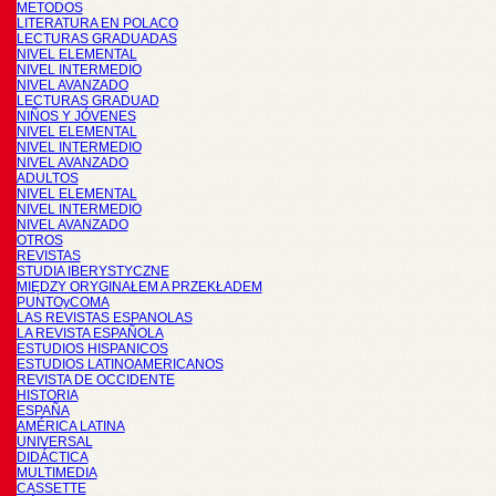
METODOS
LITERATURA EN POLACO
LECTURAS GRADUADAS
NIVEL ELEMENTAL
NIVEL INTERMEDIO
NIVEL AVANZADO
LECTURAS GRADUAD
NIÑOS Y JÓVENES
NIVEL ELEMENTAL
NIVEL INTERMEDIO
NIVEL AVANZADO
ADULTOS
NIVEL ELEMENTAL
NIVEL INTERMEDIO
NIVEL AVANZADO
OTROS
REVISTAS
STUDIA IBERYSTYCZNE
MIĘDZY ORYGINAŁEM A PRZEKŁADEM
PUNTOyCOMA
LAS REVISTAS ESPANOLAS
LA REVISTA ESPAÑOLA
ESTUDIOS HISPANICOS
ESTUDIOS LATINOAMERICANOS
REVISTA DE OCCIDENTE
HISTORIA
ESPAÑA
AMÉRICA LATINA
UNIVERSAL
DIDÁCTICA
MULTIMEDIA
CASSETTE