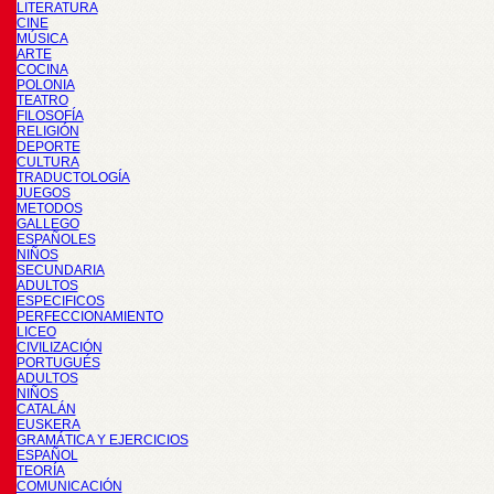
LITERATURA
CINE
MÚSICA
ARTE
COCINA
POLONIA
TEATRO
FILOSOFÍA
RELIGIÓN
DEPORTE
CULTURA
TRADUCTOLOGÍA
JUEGOS
METODOS
GALLEGO
ESPAÑOLES
NIÑOS
SECUNDARIA
ADULTOS
ESPECIFICOS
PERFECCIONAMIENTO
LICEO
CIVILIZACIÓN
PORTUGUÉS
ADULTOS
NIÑOS
CATALÁN
EUSKERA
GRAMÁTICA Y EJERCICIOS
ESPAÑOL
TEORÍA
COMUNICACIÓN