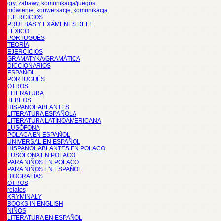
gry, zabawy, komunikacja/juegos
mówienie, konwersacje, komunikacja
EJERCICIOS
PRUEBAS Y EXÁMENES DELE
LÉXICO
PORTUGUÉS
TEORÍA
EJERCICIOS
GRAMATYKA/GRAMÁTICA
DICCIONARIOS
ESPAÑOL
PORTUGUÉS
OTROS
LITERATURA
TEBEOS
HISPANOHABLANTES
LITERATURA ESPAÑOLA
LITERATURA LATINOAMERICANA
LUSÓFONA
POLACA EN ESPAÑOL
UNIVERSAL EN ESPAÑOL
HISPANOHABLANTES EN POLACO
LUSÓFONA EN POLACO
PARA NIÑOS EN POLACO
PARA NIÑOS EN ESPAÑOL
BIOGRAFÍAS
OTROS
relatos
KRYMINAŁY
BOOKS IN ENGLISH
NIÑOS
LITERATURA EN ESPAÑOL