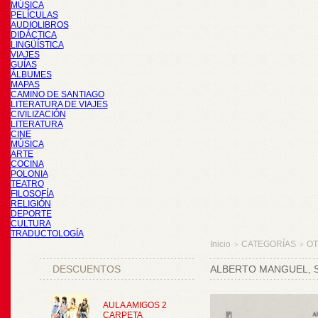
MÚSICA
PELÍCULAS
AUDIOLIBROS
DIDÁCTICA
LINGÜÍSTICA
VIAJES
GUÍAS
ÁLBUMES
MAPAS
CAMINO DE SANTIAGO
LITERATURA DE VIAJES
CIVILIZACIÓN
LITERATURA
CINE
MÚSICA
ARTE
COCINA
POLONIA
TEATRO
FILOSOFÍA
RELIGIÓN
DEPORTE
CULTURA
TRADUCTOLOGÍA
Inicio
CATEGORÍAS
O
>
>
DESCUENTOS
ALBERTO MANGUEL, 
AULA AMIGOS 2
CARPETA