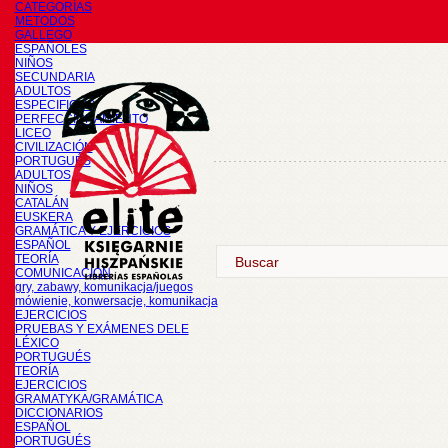
CATEGORÍAS
METODOS
GALLEGO
ESPAÑOLES
NIÑOS
SECUNDARIA
ADULTOS
ESPECIFICOS
PERFECCIONAMIENTO
LICEO
CIVILIZACIÓN
PORTUGUÉS
ADULTOS
NIÑOS
CATALÁN
EUSKERA
GRAMÁTICA Y EJERCICIOS
ESPAÑOL
TEORÍA
COMUNICACIÓN
gry, zabawy, komunikacja/juegos
mówienie, konwersacje, komunikacja
EJERCICIOS
PRUEBAS Y EXÁMENES DELE
LÉXICO
PORTUGUÉS
TEORÍA
EJERCICIOS
GRAMATYKA/GRAMÁTICA
DICCIONARIOS
ESPAÑOL
PORTUGUÉS