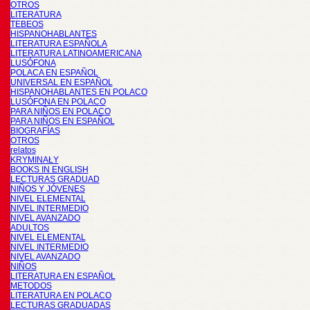
OTROS
LITERATURA
TEBEOS
HISPANOHABLANTES
LITERATURA ESPAÑOLA
LITERATURA LATINOAMERICANA
LUSÓFONA
POLACA EN ESPAÑOL
UNIVERSAL EN ESPAÑOL
HISPANOHABLANTES EN POLACO
LUSÓFONA EN POLACO
PARA NIÑOS EN POLACO
PARA NIÑOS EN ESPAÑOL
BIOGRAFÍAS
OTROS
relatos
KRYMINAŁY
BOOKS IN ENGLISH
LECTURAS GRADUAD
NIÑOS Y JÓVENES
NIVEL ELEMENTAL
NIVEL INTERMEDIO
NIVEL AVANZADO
ADULTOS
NIVEL ELEMENTAL
NIVEL INTERMEDIO
NIVEL AVANZADO
NIÑOS
LITERATURA EN ESPAÑOL
METODOS
LITERATURA EN POLACO
LECTURAS GRADUADAS