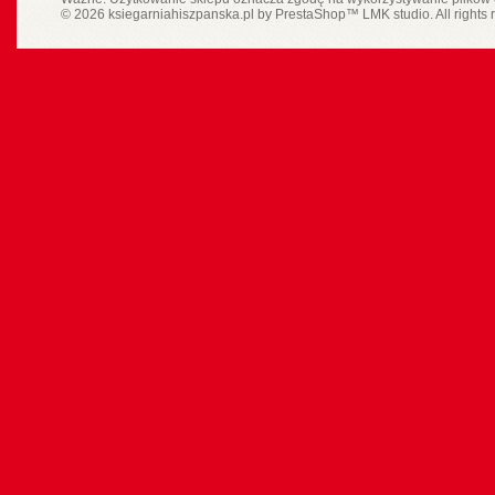
© 2026 ksiegarniahiszpanska.pl by
PrestaShop
™
LMK studio
. All rights