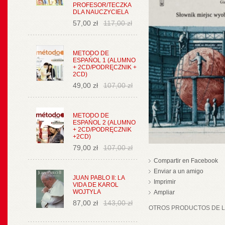
PROFESOR/TECZKA
DLA NAUCZYCIELA
57,00 zł
117,00 zł
METODO DE
ESPAŃOL 1 (ALUMNO
+ 2CD/PODRĘCZNIK +
2CD)
49,00 zł
107,00 zł
METODO DE
ESPAŃOL 2 (ALUMNO
+ 2CD/PODRĘCZNIK
+2CD)
79,00 zł
107,00 zł
Compartir en Facebook
Enviar a un amigo
JUAN PABLO II: LA
Imprimir
VIDA DE KAROL
WOJTYLA
Ampliar
87,00 zł
143,00 zł
OTROS PRODUCTOS DE LA