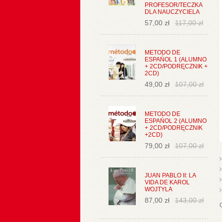
PROFESOR/TECZKA
DLA NAUCZYCIELA
57,00 zł
117,00 zł
METODO DE
ESPAŃOL 1 (ALUMNO
+ 2CD/PODRĘCZNIK +
2CD)
49,00 zł
107,00 zł
METODO DE
ESPAŃOL 2 (ALUMNO
+ 2CD/PODRĘCZNIK
+2CD)
79,00 zł
107,00 zł
JUAN PABLO II: LA
VIDA DE KAROL
WOJTYLA
87,00 zł
143,00 zł