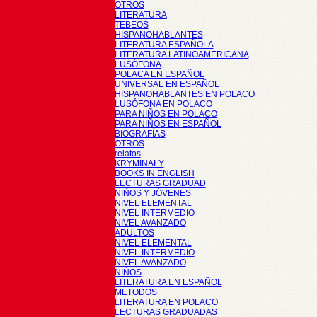
OTROS
LITERATURA
TEBEOS
HISPANOHABLANTES
LITERATURA ESPAÑOLA
LITERATURA LATINOAMERICANA
LUSÓFONA
POLACA EN ESPAÑOL
UNIVERSAL EN ESPAÑOL
HISPANOHABLANTES EN POLACO
LUSÓFONA EN POLACO
PARA NIÑOS EN POLACO
PARA NIÑOS EN ESPAÑOL
BIOGRAFÍAS
OTROS
relatos
KRYMINAŁY
BOOKS IN ENGLISH
LECTURAS GRADUAD
NIÑOS Y JÓVENES
NIVEL ELEMENTAL
NIVEL INTERMEDIO
NIVEL AVANZADO
ADULTOS
NIVEL ELEMENTAL
NIVEL INTERMEDIO
NIVEL AVANZADO
NIÑOS
LITERATURA EN ESPAÑOL
METODOS
LITERATURA EN POLACO
LECTURAS GRADUADAS