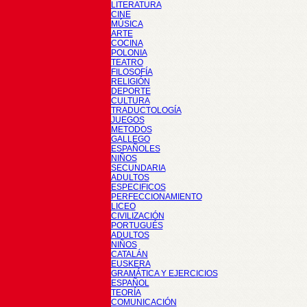
LITERATURA
CINE
MÚSICA
ARTE
COCINA
POLONIA
TEATRO
FILOSOFÍA
RELIGIÓN
DEPORTE
CULTURA
TRADUCTOLOGÍA
JUEGOS
METODOS
GALLEGO
ESPAÑOLES
NIÑOS
SECUNDARIA
ADULTOS
ESPECIFICOS
PERFECCIONAMIENTO
LICEO
CIVILIZACIÓN
PORTUGUÉS
ADULTOS
NIÑOS
CATALÁN
EUSKERA
GRAMÁTICA Y EJERCICIOS
ESPAÑOL
TEORÍA
COMUNICACIÓN