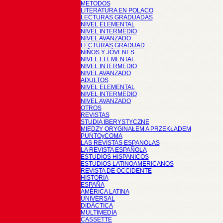
METODOS
LITERATURA EN POLACO
LECTURAS GRADUADAS
NIVEL ELEMENTAL
NIVEL INTERMEDIO
NIVEL AVANZADO
LECTURAS GRADUAD
NIÑOS Y JÓVENES
NIVEL ELEMENTAL
NIVEL INTERMEDIO
NIVEL AVANZADO
ADULTOS
NIVEL ELEMENTAL
NIVEL INTERMEDIO
NIVEL AVANZADO
OTROS
REVISTAS
STUDIA IBERYSTYCZNE
MIĘDZY ORYGINAŁEM A PRZEKŁADEM
PUNTOyCOMA
LAS REVISTAS ESPANOLAS
LA REVISTA ESPAÑOLA
ESTUDIOS HISPANICOS
ESTUDIOS LATINOAMERICANOS
REVISTA DE OCCIDENTE
HISTORIA
ESPAÑA
AMÉRICA LATINA
UNIVERSAL
DIDÁCTICA
MULTIMEDIA
CASSETTE