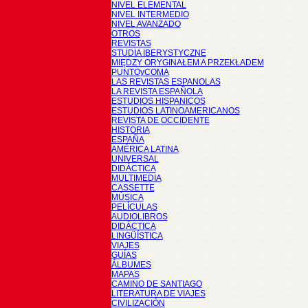
NIVEL ELEMENTAL
NIVEL INTERMEDIO
NIVEL AVANZADO
OTROS
REVISTAS
STUDIA IBERYSTYCZNE
MIĘDZY ORYGINAŁEM A PRZEKŁADEM
PUNTOyCOMA
LAS REVISTAS ESPANOLAS
LA REVISTA ESPAÑOLA
ESTUDIOS HISPANICOS
ESTUDIOS LATINOAMERICANOS
REVISTA DE OCCIDENTE
HISTORIA
ESPAÑA
AMÉRICA LATINA
UNIVERSAL
DIDÁCTICA
MULTIMEDIA
CASSETTE
MÚSICA
PELÍCULAS
AUDIOLIBROS
DIDÁCTICA
LINGÜÍSTICA
VIAJES
GUÍAS
ÁLBUMES
MAPAS
CAMINO DE SANTIAGO
LITERATURA DE VIAJES
CIVILIZACIÓN