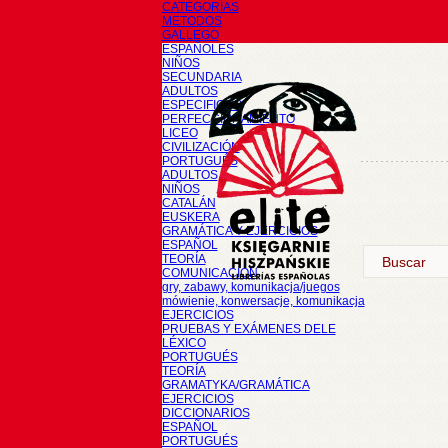
CATEGORÍAS
METODOS
GALLEGO
ESPAÑOLES
NIÑOS
SECUNDARIA
ADULTOS
ESPECIFICOS
PERFECCIONAMIENTO
LICEO
CIVILIZACIÓN
PORTUGUÉS
ADULTOS
NIÑOS
CATALÁN
EUSKERA
GRAMÁTICA Y EJERCICIOS
ESPAÑOL
TEORÍA
COMUNICACIÓN
gry, zabawy, komunikacja/juegos
mówienie, konwersacje, komunikacja
EJERCICIOS
PRUEBAS Y EXÁMENES DELE
LÉXICO
PORTUGUÉS
TEORÍA
GRAMATYKA/GRAMÁTICA
EJERCICIOS
DICCIONARIOS
ESPAÑOL
PORTUGUÉS