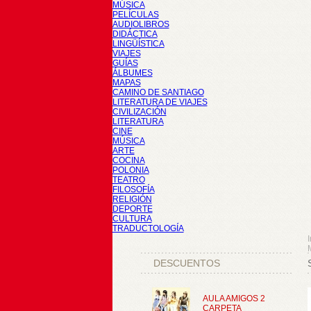
MÚSICA
PELÍCULAS
AUDIOLIBROS
DIDÁCTICA
LINGÜÍSTICA
VIAJES
GUÍAS
ÁLBUMES
MAPAS
CAMINO DE SANTIAGO
LITERATURA DE VIAJES
CIVILIZACIÓN
LITERATURA
CINE
MÚSICA
ARTE
COCINA
POLONIA
TEATRO
FILOSOFÍA
RELIGIÓN
DEPORTE
CULTURA
TRADUCTOLOGÍA
I
DESCUENTOS
AULA AMIGOS 2
CARPETA