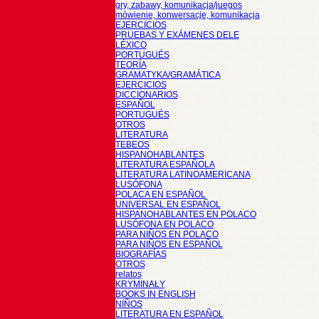
gry, zabawy, komunikacja/juegos
mówienie, konwersacje, komunikacja
EJERCICIOS
PRUEBAS Y EXÁMENES DELE
LÉXICO
PORTUGUÉS
TEORÍA
GRAMATYKA/GRAMÁTICA
EJERCICIOS
DICCIONARIOS
ESPAÑOL
PORTUGUÉS
OTROS
LITERATURA
TEBEOS
HISPANOHABLANTES
LITERATURA ESPAÑOLA
LITERATURA LATINOAMERICANA
LUSÓFONA
POLACA EN ESPAÑOL
UNIVERSAL EN ESPAÑOL
HISPANOHABLANTES EN POLACO
LUSÓFONA EN POLACO
PARA NIÑOS EN POLACO
PARA NIÑOS EN ESPAÑOL
BIOGRAFÍAS
OTROS
relatos
KRYMINAŁY
BOOKS IN ENGLISH
NIÑOS
LITERATURA EN ESPAÑOL