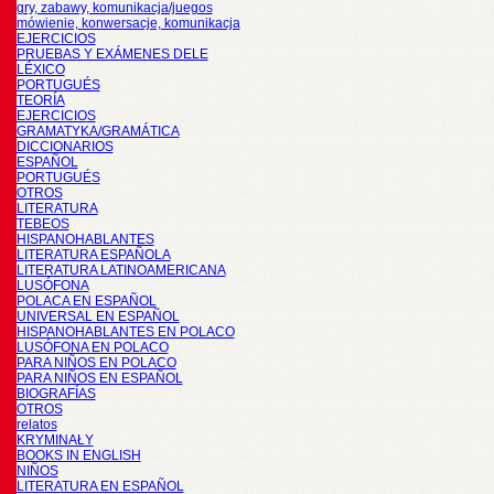
gry, zabawy, komunikacja/juegos
mówienie, konwersacje, komunikacja
EJERCICIOS
PRUEBAS Y EXÁMENES DELE
LÉXICO
PORTUGUÉS
TEORÍA
EJERCICIOS
GRAMATYKA/GRAMÁTICA
DICCIONARIOS
ESPAÑOL
PORTUGUÉS
OTROS
LITERATURA
TEBEOS
HISPANOHABLANTES
LITERATURA ESPAÑOLA
LITERATURA LATINOAMERICANA
LUSÓFONA
POLACA EN ESPAÑOL
UNIVERSAL EN ESPAÑOL
HISPANOHABLANTES EN POLACO
LUSÓFONA EN POLACO
PARA NIÑOS EN POLACO
PARA NIÑOS EN ESPAÑOL
BIOGRAFÍAS
OTROS
relatos
KRYMINAŁY
BOOKS IN ENGLISH
NIÑOS
LITERATURA EN ESPAÑOL