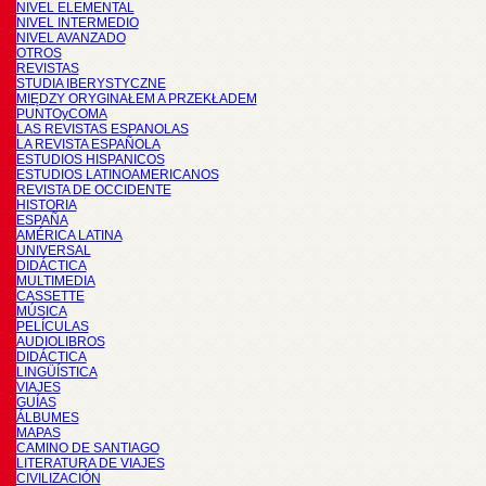
NIVEL ELEMENTAL
NIVEL INTERMEDIO
NIVEL AVANZADO
OTROS
REVISTAS
STUDIA IBERYSTYCZNE
MIĘDZY ORYGINAŁEM A PRZEKŁADEM
PUNTOyCOMA
LAS REVISTAS ESPANOLAS
LA REVISTA ESPAÑOLA
ESTUDIOS HISPANICOS
ESTUDIOS LATINOAMERICANOS
REVISTA DE OCCIDENTE
HISTORIA
ESPAÑA
AMÉRICA LATINA
UNIVERSAL
DIDÁCTICA
MULTIMEDIA
CASSETTE
MÚSICA
PELÍCULAS
AUDIOLIBROS
DIDÁCTICA
LINGÜÍSTICA
VIAJES
GUÍAS
ÁLBUMES
MAPAS
CAMINO DE SANTIAGO
LITERATURA DE VIAJES
CIVILIZACIÓN