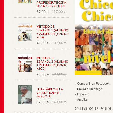
PROFESOR/TECZKA
DLA NAUCZYCIELA
57,00 zł
117,00 zł
METODO DE
ESPAŃOL 1 (ALUMNO
+ 2CD/PODRĘCZNIK +
2CD)
49,00 zł
107,00 zł
METODO DE
ESPAŃOL 2 (ALUMNO
+ 2CD/PODRĘCZNIK
+2CD)
79,00 zł
107,00 zł
Compartir en Facebook
Enviar a un amigo
JUAN PABLO II: LA
VIDA DE KAROL
Imprimir
WOJTYLA
Ampliar
87,00 zł
143,00 zł
OTROS PRODUC