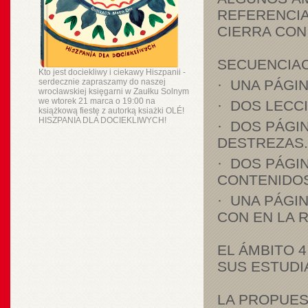
REFERENCIA
CIERRA CON 
SECUENCIAC
Kto jest dociekliwy i ciekawy Hiszpanii -
serdecznie zapraszamy do naszej
· UNA PÁGI
wrocławskiej księgarni w Zaułku Solnym
we wtorek 21 marca o 19:00 na
· DOS LECC
książkową fiestę z autorką ksiażki OLÉ!
HISZPANIA DLA DOCIEKLIWYCH!
· DOS PÁGI
DESTREZAS.
· DOS PÁGI
CONTENIDOS
· UNA PÁGIN
CON EN LA R
EL ÁMBITO 
SUS ESTUDI
LA PROPUES