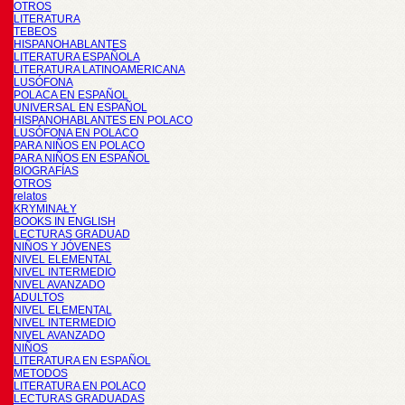
OTROS
LITERATURA
TEBEOS
HISPANOHABLANTES
LITERATURA ESPAÑOLA
LITERATURA LATINOAMERICANA
LUSÓFONA
POLACA EN ESPAÑOL
UNIVERSAL EN ESPAÑOL
HISPANOHABLANTES EN POLACO
LUSÓFONA EN POLACO
PARA NIÑOS EN POLACO
PARA NIÑOS EN ESPAÑOL
BIOGRAFÍAS
OTROS
relatos
KRYMINAŁY
BOOKS IN ENGLISH
LECTURAS GRADUAD
NIÑOS Y JÓVENES
NIVEL ELEMENTAL
NIVEL INTERMEDIO
NIVEL AVANZADO
ADULTOS
NIVEL ELEMENTAL
NIVEL INTERMEDIO
NIVEL AVANZADO
NIÑOS
LITERATURA EN ESPAÑOL
METODOS
LITERATURA EN POLACO
LECTURAS GRADUADAS