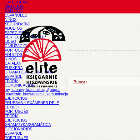
CATEGORÍAS
METODOS
GALLEGO
ESPAÑOLES
NIÑOS
SECUNDARIA
ADULTOS
ESPECIFICOS
PERFECCIONAMIENTO
LICEO
CIVILIZACIÓN
PORTUGUÉS
ADULTOS
NIÑOS
CATALÁN
EUSKERA
GRAMÁTICA Y EJERCICIOS
ESPAÑOL
TEORÍA
COMUNICACIÓN
gry, zabawy, komunikacja/juegos
mówienie, konwersacje, komunikacja
EJERCICIOS
PRUEBAS Y EXÁMENES DELE
LÉXICO
PORTUGUÉS
TEORÍA
EJERCICIOS
GRAMATYKA/GRAMÁTICA
DICCIONARIOS
ESPAÑOL
PORTUGUÉS