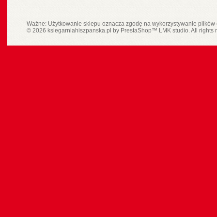
Ważne: Użytkowanie sklepu oznacza zgodę na wykorzystywanie plików 
© 2026 ksiegarniahiszpanska.pl by
PrestaShop
™
LMK studio
. All rights