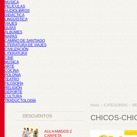
MÚSICA
PELÍCULAS
AUDIOLIBROS
DIDÁCTICA
LINGÜÍSTICA
VIAJES
GUÍAS
ÁLBUMES
MAPAS
CAMINO DE SANTIAGO
LITERATURA DE VIAJES
CIVILIZACIÓN
LITERATURA
CINE
MÚSICA
ARTE
COCINA
POLONIA
TEATRO
FILOSOFÍA
RELIGIÓN
DEPORTE
CULTURA
TRADUCTOLOGÍA
Inicio
CATEGORÍAS
M
>
>
DESCUENTOS
CHICOS-CHI
AULA AMIGOS 2
CARPETA