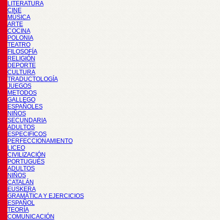
LITERATURA
CINE
MÚSICA
ARTE
COCINA
POLONIA
TEATRO
FILOSOFÍA
RELIGIÓN
DEPORTE
CULTURA
TRADUCTOLOGÍA
JUEGOS
METODOS
GALLEGO
ESPAÑOLES
NIÑOS
SECUNDARIA
ADULTOS
ESPECIFICOS
PERFECCIONAMIENTO
LICEO
CIVILIZACIÓN
PORTUGUÉS
ADULTOS
NIÑOS
CATALÁN
EUSKERA
GRAMÁTICA Y EJERCICIOS
ESPAÑOL
TEORÍA
COMUNICACIÓN