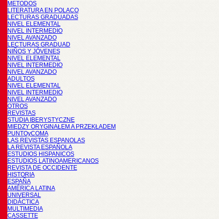
METODOS
LITERATURA EN POLACO
LECTURAS GRADUADAS
NIVEL ELEMENTAL
NIVEL INTERMEDIO
NIVEL AVANZADO
LECTURAS GRADUAD
NIÑOS Y JÓVENES
NIVEL ELEMENTAL
NIVEL INTERMEDIO
NIVEL AVANZADO
ADULTOS
NIVEL ELEMENTAL
NIVEL INTERMEDIO
NIVEL AVANZADO
OTROS
REVISTAS
STUDIA IBERYSTYCZNE
MIĘDZY ORYGINAŁEM A PRZEKŁADEM
PUNTOyCOMA
LAS REVISTAS ESPANOLAS
LA REVISTA ESPAÑOLA
ESTUDIOS HISPANICOS
ESTUDIOS LATINOAMERICANOS
REVISTA DE OCCIDENTE
HISTORIA
ESPAÑA
AMÉRICA LATINA
UNIVERSAL
DIDÁCTICA
MULTIMEDIA
CASSETTE