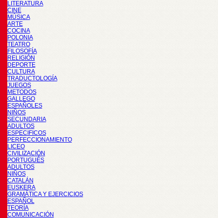
LITERATURA
CINE
MÚSICA
ARTE
COCINA
POLONIA
TEATRO
FILOSOFÍA
RELIGIÓN
DEPORTE
CULTURA
TRADUCTOLOGÍA
JUEGOS
METODOS
GALLEGO
ESPAÑOLES
NIÑOS
SECUNDARIA
ADULTOS
ESPECIFICOS
PERFECCIONAMIENTO
LICEO
CIVILIZACIÓN
PORTUGUÉS
ADULTOS
NIÑOS
CATALÁN
EUSKERA
GRAMÁTICA Y EJERCICIOS
ESPAÑOL
TEORÍA
COMUNICACIÓN