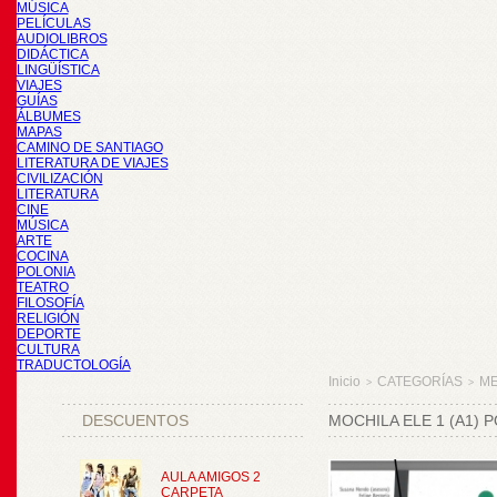
MÚSICA
PELÍCULAS
AUDIOLIBROS
DIDÁCTICA
LINGÜÍSTICA
VIAJES
GUÍAS
ÁLBUMES
MAPAS
CAMINO DE SANTIAGO
LITERATURA DE VIAJES
CIVILIZACIÓN
LITERATURA
CINE
MÚSICA
ARTE
COCINA
POLONIA
TEATRO
FILOSOFÍA
RELIGIÓN
DEPORTE
CULTURA
TRADUCTOLOGÍA
Inicio
CATEGORÍAS
M
>
>
DESCUENTOS
MOCHILA ELE 1 (A1)
AULA AMIGOS 2
CARPETA