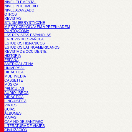
NIVEL ELEMENTAL
NIVEL INTERMEDIO
NIVEL AVANZADO
OTROS
REVISTAS
STUDIA IBERYSTYCZNE
MIĘDZY ORYGINAŁEM A PRZEKŁADEM
PUNTOyCOMA
LAS REVISTAS ESPANOLAS
LA REVISTA ESPAÑOLA
ESTUDIOS HISPANICOS
ESTUDIOS LATINOAMERICANOS
REVISTA DE OCCIDENTE
HISTORIA
ESPAÑA
AMÉRICA LATINA
UNIVERSAL
DIDÁCTICA
MULTIMEDIA
CASSETTE
MÚSICA
PELÍCULAS
AUDIOLIBROS
DIDÁCTICA
LINGÜÍSTICA
VIAJES
GUÍAS
ÁLBUMES
MAPAS
CAMINO DE SANTIAGO
LITERATURA DE VIAJES
CIVILIZACIÓN