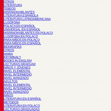
OTROS
LITERATURA
TEBEOS
HISPANOHABLANTES
LITERATURA ESPAÑOLA
LITERATURA LATINOAMERICANA
LUSÓFONA
POLACA EN ESPAÑOL
UNIVERSAL EN ESPAÑOL
HISPANOHABLANTES EN POLACO
LUSÓFONA EN POLACO
PARA NIÑOS EN POLACO
PARA NIÑOS EN ESPAÑOL
BIOGRAFÍAS
OTROS
relatos
KRYMINAŁY
BOOKS IN ENGLISH
LECTURAS GRADUAD
NIÑOS Y JÓVENES
NIVEL ELEMENTAL
NIVEL INTERMEDIO
NIVEL AVANZADO
ADULTOS
NIVEL ELEMENTAL
NIVEL INTERMEDIO
NIVEL AVANZADO
NIÑOS
LITERATURA EN ESPAÑOL
METODOS
LITERATURA EN POLACO
LECTURAS GRADUADAS