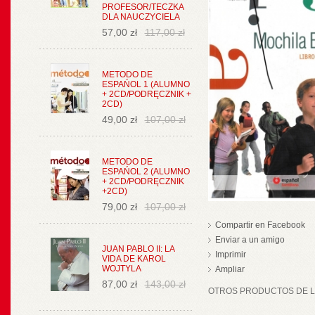
PROFESOR/TECZKA
DLA NAUCZYCIELA
57,00 zł
117,00 zł
METODO DE
ESPAŃOL 1 (ALUMNO
+ 2CD/PODRĘCZNIK +
2CD)
49,00 zł
107,00 zł
METODO DE
ESPAŃOL 2 (ALUMNO
+ 2CD/PODRĘCZNIK
+2CD)
79,00 zł
107,00 zł
Compartir en Facebook
Enviar a un amigo
JUAN PABLO II: LA
Imprimir
VIDA DE KAROL
WOJTYLA
Ampliar
87,00 zł
143,00 zł
OTROS PRODUCTOS DE LA