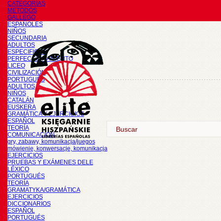
CATEGORÍAS
METODOS
GALLEGO
ESPAÑOLES
NIÑOS
SECUNDARIA
ADULTOS
ESPECIFICOS
PERFECCIONAMIENTO
LICEO
CIVILIZACIÓN
PORTUGUÉS
ADULTOS
NIÑOS
CATALÁN
EUSKERA
GRAMÁTICA Y EJERCICIOS
ESPAÑOL
TEORÍA
COMUNICACIÓN
gry, zabawy, komunikacja/juegos
mówienie, konwersacje, komunikacja
EJERCICIOS
PRUEBAS Y EXÁMENES DELE
LÉXICO
PORTUGUÉS
TEORÍA
GRAMATYKA/GRAMÁTICA
EJERCICIOS
DICCIONARIOS
ESPAÑOL
PORTUGUÉS