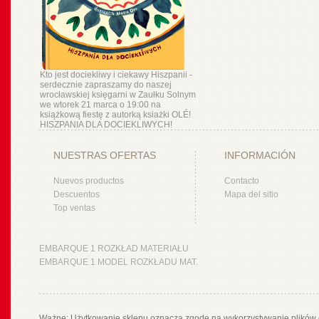
Kto jest dociekliwy i ciekawy Hiszpanii -
serdecznie zapraszamy do naszej
wrocławskiej księgarni w Zaułku Solnym
we wtorek 21 marca o 19:00 na
książkową fiestę z autorką ksiażki OLÉ!
HISZPANIA DLA DOCIEKLIWYCH!
NUESTRAS OFERTAS
INFORMACIÓN
Nuevos productos
Contacto
Descuentos
Mapa del sitio
Top ventas
EMBARQUE 1 ROZKŁAD MATERIAŁU
EMBARQUE 1 MODEL ROZKŁADU MAT.
Ważne: Użytkowanie sklepu oznacza zgodę na wykorzystywanie plików 