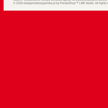
© 2026 ksiegarniahiszpanska.pl by
PrestaShop
™
LMK studio
. All rights