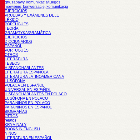
gry, zabawy, komunikacja/juegos
mówienie, konwersacje, komunikacja
EJERCICIOS
PRUEBAS Y EXÁMENES DELE
LÉXICO
PORTUGUÉS
TEORÍA
GRAMATYKA/GRAMÁTICA
EJERCICIOS
DICCIONARIOS
ESPAÑOL
PORTUGUÉS
OTROS
LITERATURA
TEBEOS
HISPANOHABLANTES
LITERATURA ESPAÑOLA
LITERATURA LATINOAMERICANA
LUSÓFONA
POLACA EN ESPAÑOL
UNIVERSAL EN ESPAÑOL
HISPANOHABLANTES EN POLACO
LUSÓFONA EN POLACO
PARA NIÑOS EN POLACO
PARA NIÑOS EN ESPAÑOL
BIOGRAFÍAS
OTROS
relatos
KRYMINAŁY
BOOKS IN ENGLISH
NIÑOS
LITERATURA EN ESPAÑOL