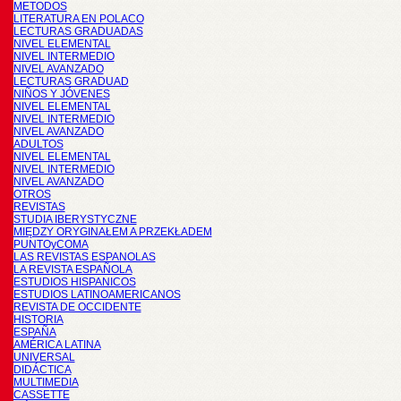
METODOS
LITERATURA EN POLACO
LECTURAS GRADUADAS
NIVEL ELEMENTAL
NIVEL INTERMEDIO
NIVEL AVANZADO
LECTURAS GRADUAD
NIÑOS Y JÓVENES
NIVEL ELEMENTAL
NIVEL INTERMEDIO
NIVEL AVANZADO
ADULTOS
NIVEL ELEMENTAL
NIVEL INTERMEDIO
NIVEL AVANZADO
OTROS
REVISTAS
STUDIA IBERYSTYCZNE
MIĘDZY ORYGINAŁEM A PRZEKŁADEM
PUNTOyCOMA
LAS REVISTAS ESPANOLAS
LA REVISTA ESPAÑOLA
ESTUDIOS HISPANICOS
ESTUDIOS LATINOAMERICANOS
REVISTA DE OCCIDENTE
HISTORIA
ESPAÑA
AMÉRICA LATINA
UNIVERSAL
DIDÁCTICA
MULTIMEDIA
CASSETTE