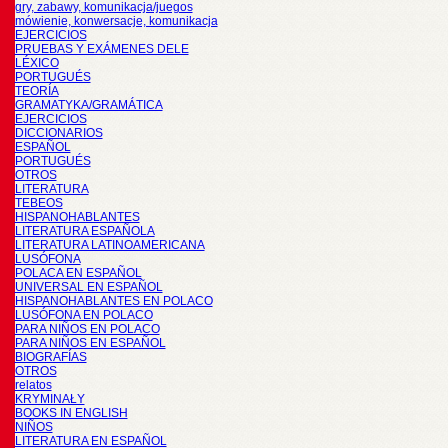
gry, zabawy, komunikacja/juegos
mówienie, konwersacje, komunikacja
EJERCICIOS
PRUEBAS Y EXÁMENES DELE
LÉXICO
PORTUGUÉS
TEORÍA
GRAMATYKA/GRAMÁTICA
EJERCICIOS
DICCIONARIOS
ESPAÑOL
PORTUGUÉS
OTROS
LITERATURA
TEBEOS
HISPANOHABLANTES
LITERATURA ESPAÑOLA
LITERATURA LATINOAMERICANA
LUSÓFONA
POLACA EN ESPAÑOL
UNIVERSAL EN ESPAÑOL
HISPANOHABLANTES EN POLACO
LUSÓFONA EN POLACO
PARA NIÑOS EN POLACO
PARA NIÑOS EN ESPAÑOL
BIOGRAFÍAS
OTROS
relatos
KRYMINAŁY
BOOKS IN ENGLISH
NIÑOS
LITERATURA EN ESPAÑOL