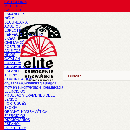
CATEGORÍAS
METODOS
GALLEGO
ESPAÑOLES
NIÑOS
SECUNDARIA
ADULTOS
ESPECIFICOS
PERFECCIONAMIENTO
LICEO
CIVILIZACIÓN
PORTUGUÉS
ADULTOS
NIÑOS
CATALÁN
EUSKERA
GRAMÁTICA Y EJERCICIOS
ESPAÑOL
TEORÍA
COMUNICACIÓN
gry, zabawy, komunikacja/juegos
mówienie, konwersacje, komunikacja
EJERCICIOS
PRUEBAS Y EXÁMENES DELE
LÉXICO
PORTUGUÉS
TEORÍA
GRAMATYKA/GRAMÁTICA
EJERCICIOS
DICCIONARIOS
ESPAÑOL
PORTUGUÉS