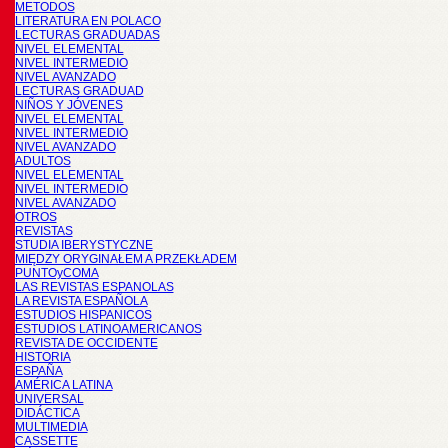
METODOS
LITERATURA EN POLACO
LECTURAS GRADUADAS
NIVEL ELEMENTAL
NIVEL INTERMEDIO
NIVEL AVANZADO
LECTURAS GRADUAD
NIÑOS Y JÓVENES
NIVEL ELEMENTAL
NIVEL INTERMEDIO
NIVEL AVANZADO
ADULTOS
NIVEL ELEMENTAL
NIVEL INTERMEDIO
NIVEL AVANZADO
OTROS
REVISTAS
STUDIA IBERYSTYCZNE
MIĘDZY ORYGINAŁEM A PRZEKŁADEM
PUNTOyCOMA
LAS REVISTAS ESPANOLAS
LA REVISTA ESPAÑOLA
ESTUDIOS HISPANICOS
ESTUDIOS LATINOAMERICANOS
REVISTA DE OCCIDENTE
HISTORIA
ESPAÑA
AMÉRICA LATINA
UNIVERSAL
DIDÁCTICA
MULTIMEDIA
CASSETTE