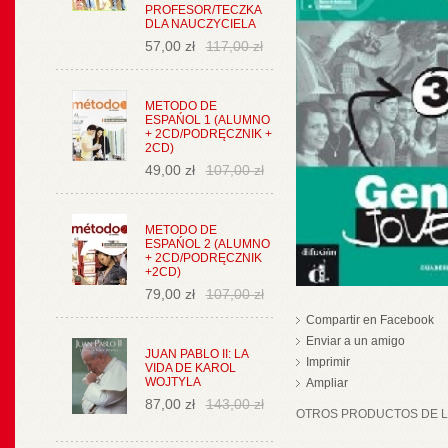
PROFESOR/TECZKA
DLA NAUCZYCIELA
57,00 zł
117,00 zł
METODO DE
ESPAŃOL 1 (ALUMNO
+ 2CD/PODRĘCZNIK +
2CD)
49,00 zł
107,00 zł
METODO DE
ESPAŃOL 2 (ALUMNO
+ 2CD/PODRĘCZNIK
+2CD)
79,00 zł
107,00 zł
Compartir en Facebook
Enviar a un amigo
JUAN PABLO II: LA
Imprimir
VIDA DE KAROL
WOJTYLA
Ampliar
87,00 zł
143,00 zł
OTROS PRODUCTOS DE LA