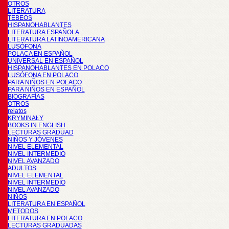
OTROS
LITERATURA
TEBEOS
HISPANOHABLANTES
LITERATURA ESPAÑOLA
LITERATURA LATINOAMERICANA
LUSÓFONA
POLACA EN ESPAÑOL
UNIVERSAL EN ESPAÑOL
HISPANOHABLANTES EN POLACO
LUSÓFONA EN POLACO
PARA NIÑOS EN POLACO
PARA NIÑOS EN ESPAÑOL
BIOGRAFÍAS
OTROS
relatos
KRYMINAŁY
BOOKS IN ENGLISH
LECTURAS GRADUAD
NIÑOS Y JÓVENES
NIVEL ELEMENTAL
NIVEL INTERMEDIO
NIVEL AVANZADO
ADULTOS
NIVEL ELEMENTAL
NIVEL INTERMEDIO
NIVEL AVANZADO
NIÑOS
LITERATURA EN ESPAÑOL
METODOS
LITERATURA EN POLACO
LECTURAS GRADUADAS