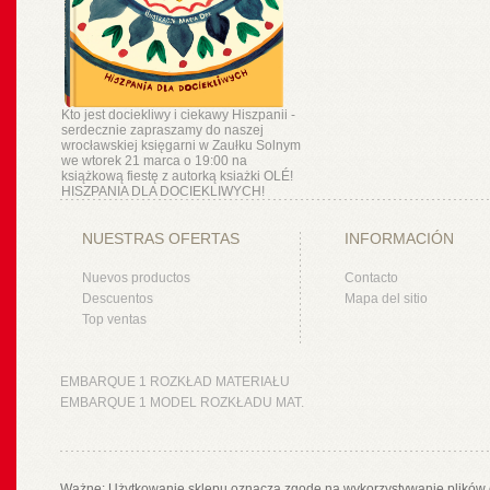
Kto jest dociekliwy i ciekawy Hiszpanii -
serdecznie zapraszamy do naszej
wrocławskiej księgarni w Zaułku Solnym
we wtorek 21 marca o 19:00 na
książkową fiestę z autorką ksiażki OLÉ!
HISZPANIA DLA DOCIEKLIWYCH!
NUESTRAS OFERTAS
INFORMACIÓN
Nuevos productos
Contacto
Descuentos
Mapa del sitio
Top ventas
EMBARQUE 1 ROZKŁAD MATERIAŁU
EMBARQUE 1 MODEL ROZKŁADU MAT.
Ważne: Użytkowanie sklepu oznacza zgodę na wykorzystywanie plików 