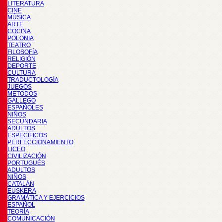
LITERATURA
CINE
MÚSICA
ARTE
COCINA
POLONIA
TEATRO
FILOSOFÍA
RELIGIÓN
DEPORTE
CULTURA
TRADUCTOLOGÍA
JUEGOS
METODOS
GALLEGO
ESPAÑOLES
NIÑOS
SECUNDARIA
ADULTOS
ESPECIFICOS
PERFECCIONAMIENTO
LICEO
CIVILIZACIÓN
PORTUGUÉS
ADULTOS
NIÑOS
CATALÁN
EUSKERA
GRAMÁTICA Y EJERCICIOS
ESPAÑOL
TEORÍA
COMUNICACIÓN