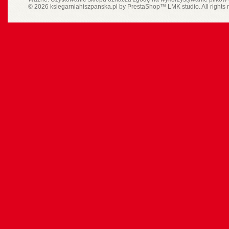
© 2026 ksiegarniahiszpanska.pl by
PrestaShop
™
LMK studio
. All rights