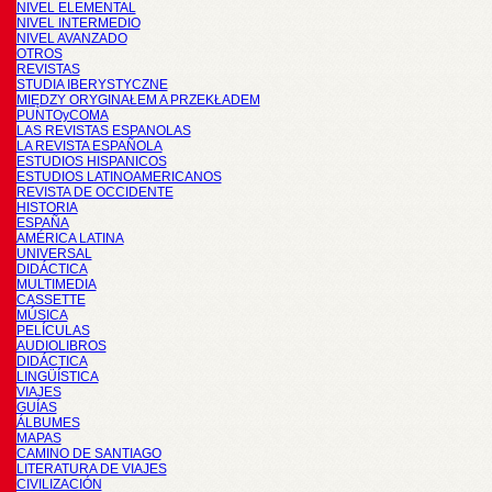
NIVEL ELEMENTAL
NIVEL INTERMEDIO
NIVEL AVANZADO
OTROS
REVISTAS
STUDIA IBERYSTYCZNE
MIĘDZY ORYGINAŁEM A PRZEKŁADEM
PUNTOyCOMA
LAS REVISTAS ESPANOLAS
LA REVISTA ESPAÑOLA
ESTUDIOS HISPANICOS
ESTUDIOS LATINOAMERICANOS
REVISTA DE OCCIDENTE
HISTORIA
ESPAÑA
AMÉRICA LATINA
UNIVERSAL
DIDÁCTICA
MULTIMEDIA
CASSETTE
MÚSICA
PELÍCULAS
AUDIOLIBROS
DIDÁCTICA
LINGÜÍSTICA
VIAJES
GUÍAS
ÁLBUMES
MAPAS
CAMINO DE SANTIAGO
LITERATURA DE VIAJES
CIVILIZACIÓN