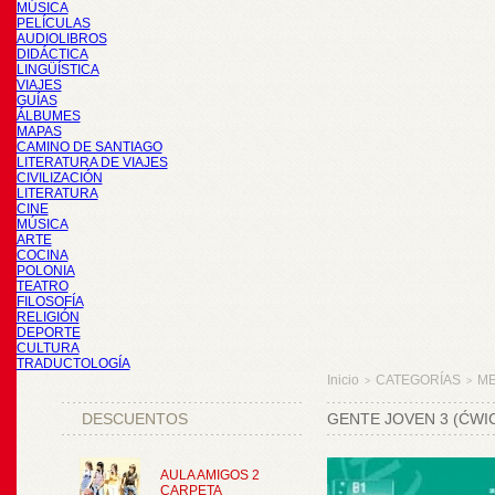
MÚSICA
PELÍCULAS
AUDIOLIBROS
DIDÁCTICA
LINGÜÍSTICA
VIAJES
GUÍAS
ÁLBUMES
MAPAS
CAMINO DE SANTIAGO
LITERATURA DE VIAJES
CIVILIZACIÓN
LITERATURA
CINE
MÚSICA
ARTE
COCINA
POLONIA
TEATRO
FILOSOFÍA
RELIGIÓN
DEPORTE
CULTURA
TRADUCTOLOGÍA
Inicio
CATEGORÍAS
M
>
>
DESCUENTOS
GENTE JOVEN 3 (ĆWI
AULA AMIGOS 2
CARPETA