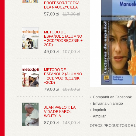
PROFESOR/TECZKA
DLA NAUCZYCIELA
57,00 zł
117,00 zł
METODO DE
ESPAŃOL 1 (ALUMNO
+ 2CD/PODRĘCZNIK +
2CD)
49,00 zł
107,00 zł
METODO DE
ESPAŃOL 2 (ALUMNO
+ 2CD/PODRĘCZNIK
+2CD)
79,00 zł
107,00 zł
Compartir en Facebook
Enviar a un amigo
JUAN PABLO II: LA
Imprimir
VIDA DE KAROL
WOJTYLA
Ampliar
87,00 zł
143,00 zł
OTROS PRODUCTOS DE LA