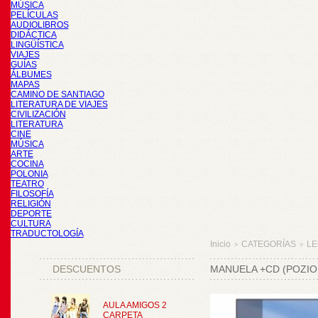
MÚSICA
PELÍCULAS
AUDIOLIBROS
DIDÁCTICA
LINGÜÍSTICA
VIAJES
GUÍAS
ÁLBUMES
MAPAS
CAMINO DE SANTIAGO
LITERATURA DE VIAJES
CIVILIZACIÓN
LITERATURA
CINE
MÚSICA
ARTE
COCINA
POLONIA
TEATRO
FILOSOFÍA
RELIGIÓN
DEPORTE
CULTURA
TRADUCTOLOGÍA
Inicio
CATEGORÍAS
LE
>
>
DESCUENTOS
MANUELA +CD (POZIO
AULA AMIGOS 2
CARPETA