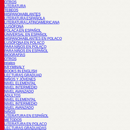
OTROS
LITERATURA
TEBEOS
HISPANOHABLANTES
LITERATURA ESPAÑOLA
LITERATURA LATINOAMERICANA
LUSÓFONA
POLACA EN ESPAÑOL
UNIVERSAL EN ESPAÑOL
HISPANOHABLANTES EN POLACO
LUSÓFONA EN POLACO
PARA NIÑOS EN POLACO
PARA NIÑOS EN ESPAÑOL
BIOGRAFÍAS
OTROS
relatos
KRYMINAŁY
BOOKS IN ENGLISH
LECTURAS GRADUAD
NIÑOS Y JÓVENES
NIVEL ELEMENTAL
NIVEL INTERMEDIO
NIVEL AVANZADO
ADULTOS
NIVEL ELEMENTAL
NIVEL INTERMEDIO
NIVEL AVANZADO
NIÑOS
LITERATURA EN ESPAÑOL
METODOS
LITERATURA EN POLACO
LECTURAS GRADUADAS