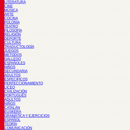
LITERATURA
CINE
MÚSICA
ARTE
COCINA
POLONIA
TEATRO
FILOSOFÍA
RELIGIÓN
DEPORTE
CULTURA
TRADUCTOLOGÍA
JUEGOS
METODOS
GALLEGO
ESPAÑOLES
NIÑOS
SECUNDARIA
ADULTOS
ESPECIFICOS
PERFECCIONAMIENTO
LICEO
CIVILIZACIÓN
PORTUGUÉS
ADULTOS
NIÑOS
CATALÁN
EUSKERA
GRAMÁTICA Y EJERCICIOS
ESPAÑOL
TEORÍA
COMUNICACIÓN