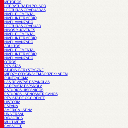
METODOS
LITERATURA EN POLACO
LECTURAS GRADUADAS
NIVEL ELEMENTAL
NIVEL INTERMEDIO
NIVEL AVANZADO
LECTURAS GRADUAD
NIÑOS Y JÓVENES
NIVEL ELEMENTAL
NIVEL INTERMEDIO
NIVEL AVANZADO
ADULTOS
NIVEL ELEMENTAL
NIVEL INTERMEDIO
NIVEL AVANZADO
OTROS
REVISTAS
STUDIA IBERYSTYCZNE
MIĘDZY ORYGINAŁEM A PRZEKŁADEM
PUNTOyCOMA
LAS REVISTAS ESPANOLAS
LA REVISTA ESPAÑOLA
ESTUDIOS HISPANICOS
ESTUDIOS LATINOAMERICANOS
REVISTA DE OCCIDENTE
HISTORIA
ESPAÑA
AMÉRICA LATINA
UNIVERSAL
DIDÁCTICA
MULTIMEDIA
CASSETTE