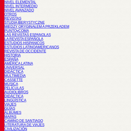
NIVEL ELEMENTAL
NIVEL INTERMEDIO
NIVEL AVANZADO
OTROS
REVISTAS
STUDIA IBERYSTYCZNE
MIĘDZY ORYGINAŁEM A PRZEKŁADEM
PUNTOyCOMA
LAS REVISTAS ESPANOLAS
LA REVISTA ESPAÑOLA
ESTUDIOS HISPANICOS
ESTUDIOS LATINOAMERICANOS
REVISTA DE OCCIDENTE
HISTORIA
ESPAÑA
AMÉRICA LATINA
UNIVERSAL
DIDÁCTICA
MULTIMEDIA
CASSETTE
MÚSICA
PELÍCULAS
AUDIOLIBROS
DIDÁCTICA
LINGÜÍSTICA
VIAJES
GUÍAS
ÁLBUMES
MAPAS
CAMINO DE SANTIAGO
LITERATURA DE VIAJES
CIVILIZACIÓN