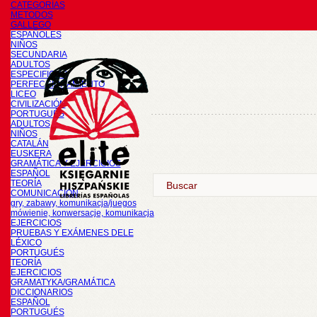
CATEGORÍAS
METODOS
GALLEGO
ESPAÑOLES
NIÑOS
SECUNDARIA
ADULTOS
ESPECIFICOS
PERFECCIONAMIENTO
LICEO
CIVILIZACIÓN
PORTUGUÉS
ADULTOS
NIÑOS
CATALÁN
EUSKERA
GRAMÁTICA Y EJERCICIOS
ESPAÑOL
TEORÍA
COMUNICACIÓN
gry, zabawy, komunikacja/juegos
mówienie, konwersacje, komunikacja
EJERCICIOS
PRUEBAS Y EXÁMENES DELE
LÉXICO
PORTUGUÉS
TEORÍA
EJERCICIOS
GRAMATYKA/GRAMÁTICA
DICCIONARIOS
ESPAÑOL
PORTUGUÉS