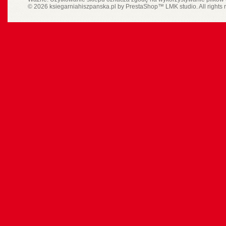
© 2026 ksiegarniahiszpanska.pl by
PrestaShop
™
LMK studio
. All rights