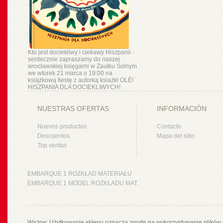
Kto jest dociekliwy i ciekawy Hiszpanii -
serdecznie zapraszamy do naszej
wrocławskiej księgarni w Zaułku Solnym
we wtorek 21 marca o 19:00 na
książkową fiestę z autorką ksiażki OLÉ!
HISZPANIA DLA DOCIEKLIWYCH!
NUESTRAS OFERTAS
INFORMACIÓN
Nuevos productos
Contacto
Descuentos
Mapa del sitio
Top ventas
EMBARQUE 1 ROZKŁAD MATERIAŁU
EMBARQUE 1 MODEL ROZKŁADU MAT.
Ważne: Użytkowanie sklepu oznacza zgodę na wykorzystywanie plików 