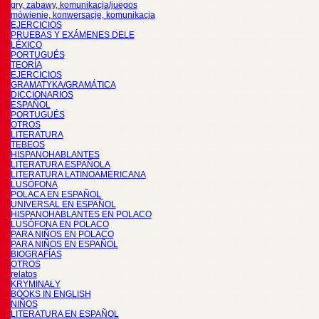
gry, zabawy, komunikacja/juegos
mówienie, konwersacje, komunikacja
EJERCICIOS
PRUEBAS Y EXÁMENES DELE
LÉXICO
PORTUGUÉS
TEORÍA
EJERCICIOS
GRAMATYKA/GRAMÁTICA
DICCIONARIOS
ESPAÑOL
PORTUGUÉS
OTROS
LITERATURA
TEBEOS
HISPANOHABLANTES
LITERATURA ESPAÑOLA
LITERATURA LATINOAMERICANA
LUSÓFONA
POLACA EN ESPAÑOL
UNIVERSAL EN ESPAÑOL
HISPANOHABLANTES EN POLACO
LUSÓFONA EN POLACO
PARA NIÑOS EN POLACO
PARA NIÑOS EN ESPAÑOL
BIOGRAFÍAS
OTROS
relatos
KRYMINAŁY
BOOKS IN ENGLISH
NIÑOS
LITERATURA EN ESPAÑOL