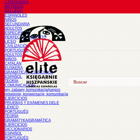
CATEGORÍAS
METODOS
GALLEGO
ESPAÑOLES
NIÑOS
SECUNDARIA
ADULTOS
ESPECIFICOS
PERFECCIONAMIENTO
LICEO
CIVILIZACIÓN
PORTUGUÉS
ADULTOS
NIÑOS
CATALÁN
EUSKERA
GRAMÁTICA Y EJERCICIOS
ESPAÑOL
TEORÍA
COMUNICACIÓN
gry, zabawy, komunikacja/juegos
mówienie, konwersacje, komunikacja
EJERCICIOS
PRUEBAS Y EXÁMENES DELE
LÉXICO
PORTUGUÉS
TEORÍA
GRAMATYKA/GRAMÁTICA
EJERCICIOS
DICCIONARIOS
ESPAÑOL
PORTUGUÉS