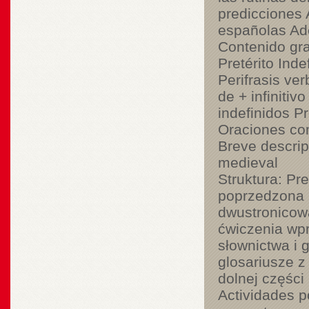
predicciones A
españolas Ade
Contenido gra
Pretérito Inde
Perifrasis ver
de + infiniti
indefinidos P
Oraciones co
Breve descripc
medieval
Struktura: Pr
poprzedzona i
dwustronicową
ćwiczenia wpr
słownictwa i 
glosariusze 
dolnej części
Actividades p