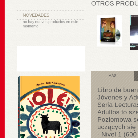
OTROS PRODUC
NOVEDADES
no hay nuevos productos en este
momento
MÁS
Libro de buen
Jóvenes y Ad
Seria Lectura
Adultos to sz
Poziomowa ser
uczących się
- Nivel 1 (600