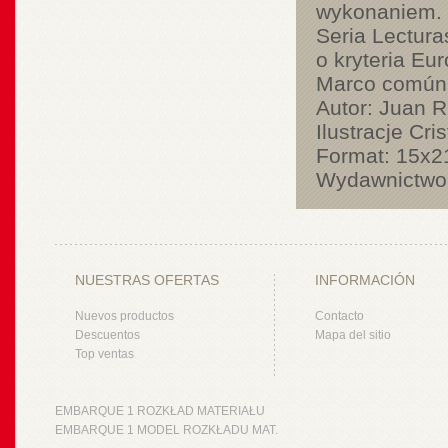
wykonaniem.
Seria Lectura
o kryteria Eu
Marco común e
Autor: Juan R
Ilustracje Cri
Format: 15x21
Wydawnictwo
NUESTRAS OFERTAS
INFORMACIÓN
Nuevos productos
Contacto
Descuentos
Mapa del sitio
Top ventas
EMBARQUE 1 ROZKŁAD MATERIAŁU
EMBARQUE 1 MODEL ROZKŁADU MAT.