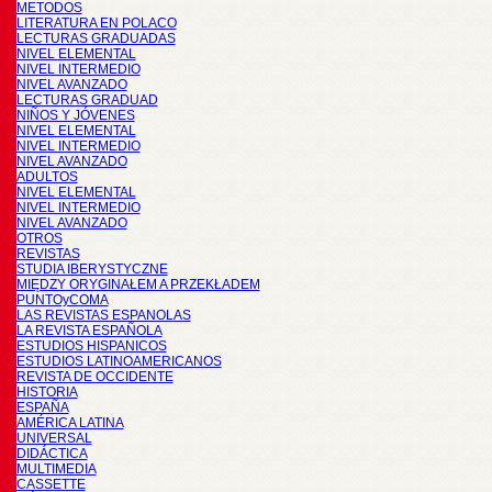
METODOS
LITERATURA EN POLACO
LECTURAS GRADUADAS
NIVEL ELEMENTAL
NIVEL INTERMEDIO
NIVEL AVANZADO
LECTURAS GRADUAD
NIÑOS Y JÓVENES
NIVEL ELEMENTAL
NIVEL INTERMEDIO
NIVEL AVANZADO
ADULTOS
NIVEL ELEMENTAL
NIVEL INTERMEDIO
NIVEL AVANZADO
OTROS
REVISTAS
STUDIA IBERYSTYCZNE
MIĘDZY ORYGINAŁEM A PRZEKŁADEM
PUNTOyCOMA
LAS REVISTAS ESPANOLAS
LA REVISTA ESPAÑOLA
ESTUDIOS HISPANICOS
ESTUDIOS LATINOAMERICANOS
REVISTA DE OCCIDENTE
HISTORIA
ESPAÑA
AMÉRICA LATINA
UNIVERSAL
DIDÁCTICA
MULTIMEDIA
CASSETTE