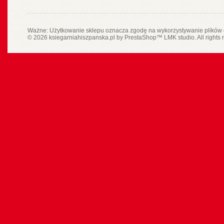
Ważne: Użytkowanie sklepu oznacza zgodę na wykorzystywanie plików 
© 2026 ksiegarniahiszpanska.pl by
PrestaShop
™
LMK studio
. All rights