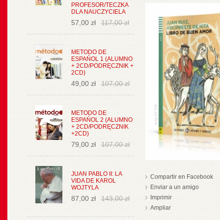
PROFESOR/TECZKA
DLA NAUCZYCIELA
57,00 zł
117,00 zł
METODO DE
ESPAŃOL 1 (ALUMNO
+ 2CD/PODRĘCZNIK +
2CD)
49,00 zł
107,00 zł
METODO DE
ESPAŃOL 2 (ALUMNO
+ 2CD/PODRĘCZNIK
+2CD)
79,00 zł
107,00 zł
JUAN PABLO II: LA
Compartir en Facebook
VIDA DE KAROL
Enviar a un amigo
WOJTYLA
Imprimir
87,00 zł
143,00 zł
Ampliar