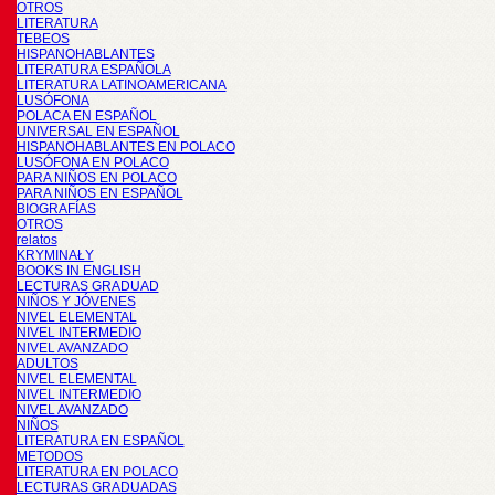
OTROS
LITERATURA
TEBEOS
HISPANOHABLANTES
LITERATURA ESPAÑOLA
LITERATURA LATINOAMERICANA
LUSÓFONA
POLACA EN ESPAÑOL
UNIVERSAL EN ESPAÑOL
HISPANOHABLANTES EN POLACO
LUSÓFONA EN POLACO
PARA NIÑOS EN POLACO
PARA NIÑOS EN ESPAÑOL
BIOGRAFÍAS
OTROS
relatos
KRYMINAŁY
BOOKS IN ENGLISH
LECTURAS GRADUAD
NIÑOS Y JÓVENES
NIVEL ELEMENTAL
NIVEL INTERMEDIO
NIVEL AVANZADO
ADULTOS
NIVEL ELEMENTAL
NIVEL INTERMEDIO
NIVEL AVANZADO
NIÑOS
LITERATURA EN ESPAÑOL
METODOS
LITERATURA EN POLACO
LECTURAS GRADUADAS