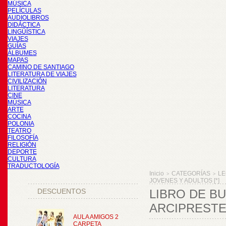
MÚSICA
PELÍCULAS
AUDIOLIBROS
DIDÁCTICA
LINGÜÍSTICA
VIAJES
GUÍAS
ÁLBUMES
MAPAS
CAMINO DE SANTIAGO
LITERATURA DE VIAJES
CIVILIZACIÓN
LITERATURA
CINE
MÚSICA
ARTE
COCINA
POLONIA
TEATRO
FILOSOFÍA
RELIGIÓN
DEPORTE
CULTURA
TRADUCTOLOGÍA
Inicio
CATEGORÍAS
LE
>
>
JOVENES Y ADULTOS [*]
DESCUENTOS
LIBRO DE BU
ARCIPRESTE 
AULA AMIGOS 2
CARPETA