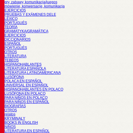
gry, zabawy, komunikacja/juegos
mówienie, konwersacje, komunikacja
EJERCICIOS
PRUEBAS Y EXÁMENES DELE
LÉXICO
PORTUGUÉS
TEORÍA
GRAMATYKA/GRAMÁTICA
EJERCICIOS
DICCIONARIOS
ESPAÑOL
PORTUGUÉS
OTROS
LITERATURA
TEBEOS
HISPANOHABLANTES
LITERATURA ESPAÑOLA
LITERATURA LATINOAMERICANA
LUSÓFONA
POLACA EN ESPAÑOL
UNIVERSAL EN ESPAÑOL
HISPANOHABLANTES EN POLACO
LUSÓFONA EN POLACO
PARA NIÑOS EN POLACO
PARA NIÑOS EN ESPAÑOL
BIOGRAFÍAS
OTROS
relatos
KRYMINAŁY
BOOKS IN ENGLISH
NIÑOS
LITERATURA EN ESPAÑOL