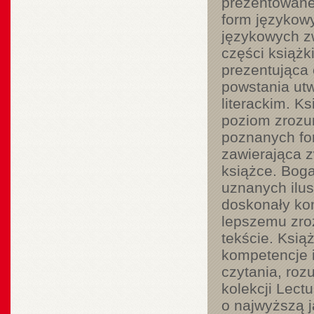
prezentowanej
form językow
językowych z
części książk
prezentująca 
powstania utw
literackim. K
poziom zrozum
poznanych fo
zawierająca 
książce. Boga
uznanych ilus
doskonały kom
lepszemu zroz
tekście. Ksią
kompetencje 
czytania, roz
kolekcji Lect
o najwyższą j