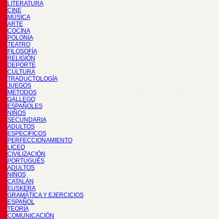
LITERATURA
CINE
MÚSICA
ARTE
COCINA
POLONIA
TEATRO
FILOSOFÍA
RELIGIÓN
DEPORTE
CULTURA
TRADUCTOLOGÍA
JUEGOS
METODOS
GALLEGO
ESPAÑOLES
NIÑOS
SECUNDARIA
ADULTOS
ESPECIFICOS
PERFECCIONAMIENTO
LICEO
CIVILIZACIÓN
PORTUGUÉS
ADULTOS
NIÑOS
CATALÁN
EUSKERA
GRAMÁTICA Y EJERCICIOS
ESPAÑOL
TEORÍA
COMUNICACIÓN