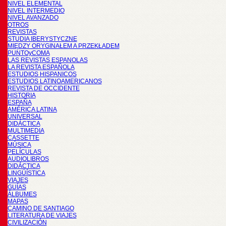
NIVEL ELEMENTAL
NIVEL INTERMEDIO
NIVEL AVANZADO
OTROS
REVISTAS
STUDIA IBERYSTYCZNE
MIĘDZY ORYGINAŁEM A PRZEKŁADEM
PUNTOyCOMA
LAS REVISTAS ESPANOLAS
LA REVISTA ESPAÑOLA
ESTUDIOS HISPANICOS
ESTUDIOS LATINOAMERICANOS
REVISTA DE OCCIDENTE
HISTORIA
ESPAÑA
AMÉRICA LATINA
UNIVERSAL
DIDÁCTICA
MULTIMEDIA
CASSETTE
MÚSICA
PELÍCULAS
AUDIOLIBROS
DIDÁCTICA
LINGÜÍSTICA
VIAJES
GUÍAS
ÁLBUMES
MAPAS
CAMINO DE SANTIAGO
LITERATURA DE VIAJES
CIVILIZACIÓN