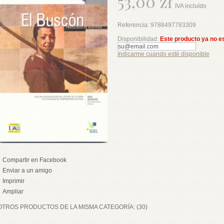
53,00 zł
IVA incluído
Referencia:
9788497783309
Disponibilidad:
Este producto ya no e
Indicarme cuando esté disponible
Compartir en Facebook
Enviar a un amigo
Imprimir
Ampliar
OTROS PRODUCTOS DE LA MISMA CATEGORÍA: (30)