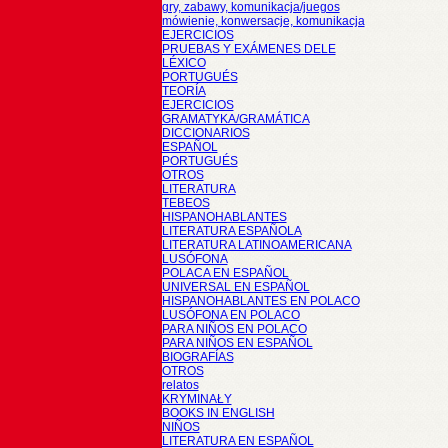
gry, zabawy, komunikacja/juegos
mówienie, konwersacje, komunikacja
EJERCICIOS
PRUEBAS Y EXÁMENES DELE
LÉXICO
PORTUGUÉS
TEORÍA
EJERCICIOS
GRAMATYKA/GRAMÁTICA
DICCIONARIOS
ESPAÑOL
PORTUGUÉS
OTROS
LITERATURA
TEBEOS
HISPANOHABLANTES
LITERATURA ESPAÑOLA
LITERATURA LATINOAMERICANA
LUSÓFONA
POLACA EN ESPAÑOL
UNIVERSAL EN ESPAÑOL
HISPANOHABLANTES EN POLACO
LUSÓFONA EN POLACO
PARA NIÑOS EN POLACO
PARA NIÑOS EN ESPAÑOL
BIOGRAFÍAS
OTROS
relatos
KRYMINAŁY
BOOKS IN ENGLISH
NIÑOS
LITERATURA EN ESPAÑOL