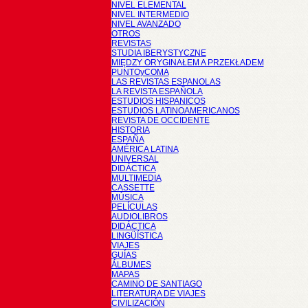
NIVEL ELEMENTAL
NIVEL INTERMEDIO
NIVEL AVANZADO
OTROS
REVISTAS
STUDIA IBERYSTYCZNE
MIĘDZY ORYGINAŁEM A PRZEKŁADEM
PUNTOyCOMA
LAS REVISTAS ESPANOLAS
LA REVISTA ESPAÑOLA
ESTUDIOS HISPANICOS
ESTUDIOS LATINOAMERICANOS
REVISTA DE OCCIDENTE
HISTORIA
ESPAÑA
AMÉRICA LATINA
UNIVERSAL
DIDÁCTICA
MULTIMEDIA
CASSETTE
MÚSICA
PELÍCULAS
AUDIOLIBROS
DIDÁCTICA
LINGÜÍSTICA
VIAJES
GUÍAS
ÁLBUMES
MAPAS
CAMINO DE SANTIAGO
LITERATURA DE VIAJES
CIVILIZACIÓN