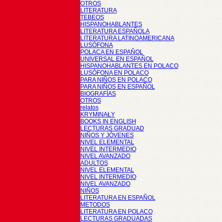
OTROS
LITERATURA
TEBEOS
HISPANOHABLANTES
LITERATURA ESPAÑOLA
LITERATURA LATINOAMERICANA
LUSÓFONA
POLACA EN ESPAÑOL
UNIVERSAL EN ESPAÑOL
HISPANOHABLANTES EN POLACO
LUSÓFONA EN POLACO
PARA NIÑOS EN POLACO
PARA NIÑOS EN ESPAÑOL
BIOGRAFÍAS
OTROS
relatos
KRYMINAŁY
BOOKS IN ENGLISH
LECTURAS GRADUAD
NIÑOS Y JÓVENES
NIVEL ELEMENTAL
NIVEL INTERMEDIO
NIVEL AVANZADO
ADULTOS
NIVEL ELEMENTAL
NIVEL INTERMEDIO
NIVEL AVANZADO
NIÑOS
LITERATURA EN ESPAÑOL
METODOS
LITERATURA EN POLACO
LECTURAS GRADUADAS