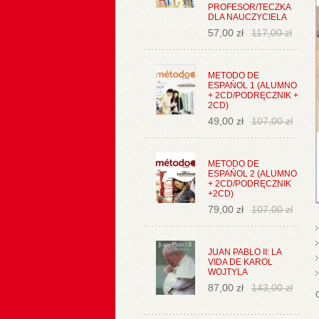
PROFESOR/TECZKA
DLA NAUCZYCIELA
57,00 zł
117,00 zł
METODO DE
ESPAŃOL 1 (ALUMNO
+ 2CD/PODRĘCZNIK +
2CD)
49,00 zł
107,00 zł
METODO DE
ESPAŃOL 2 (ALUMNO
+ 2CD/PODRĘCZNIK
+2CD)
79,00 zł
107,00 zł
JUAN PABLO II: LA
VIDA DE KAROL
WOJTYLA
87,00 zł
143,00 zł