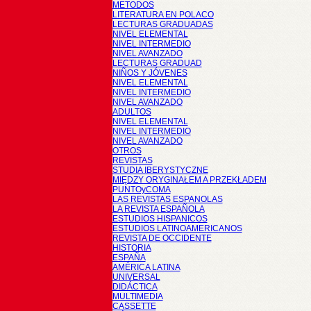
METODOS
LITERATURA EN POLACO
LECTURAS GRADUADAS
NIVEL ELEMENTAL
NIVEL INTERMEDIO
NIVEL AVANZADO
LECTURAS GRADUAD
NIÑOS Y JÓVENES
NIVEL ELEMENTAL
NIVEL INTERMEDIO
NIVEL AVANZADO
ADULTOS
NIVEL ELEMENTAL
NIVEL INTERMEDIO
NIVEL AVANZADO
OTROS
REVISTAS
STUDIA IBERYSTYCZNE
MIĘDZY ORYGINAŁEM A PRZEKŁADEM
PUNTOyCOMA
LAS REVISTAS ESPANOLAS
LA REVISTA ESPAÑOLA
ESTUDIOS HISPANICOS
ESTUDIOS LATINOAMERICANOS
REVISTA DE OCCIDENTE
HISTORIA
ESPAÑA
AMÉRICA LATINA
UNIVERSAL
DIDÁCTICA
MULTIMEDIA
CASSETTE