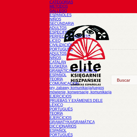
CATEGORÍAS
METODOS
GALLEGO
ESPAÑOLES
NIÑOS
SECUNDARIA
ADULTOS
ESPECIFICOS
PERFECCIONAMIENTO
LICEO
CIVILIZACIÓN
PORTUGUÉS
ADULTOS
NIÑOS
CATALÁN
EUSKERA
GRAMÁTICA Y EJERCICIOS
ESPAÑOL
TEORÍA
COMUNICACIÓN
gry, zabawy, komunikacja/juegos
mówienie, konwersacje, komunikacja
EJERCICIOS
PRUEBAS Y EXÁMENES DELE
LÉXICO
PORTUGUÉS
TEORÍA
EJERCICIOS
GRAMATYKA/GRAMÁTICA
DICCIONARIOS
ESPAÑOL
PORTUGUÉS