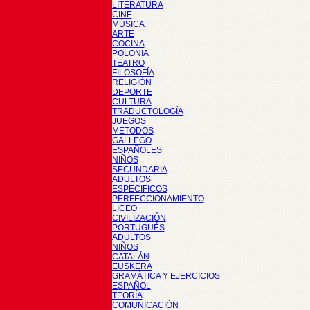
LITERATURA
CINE
MÚSICA
ARTE
COCINA
POLONIA
TEATRO
FILOSOFÍA
RELIGIÓN
DEPORTE
CULTURA
TRADUCTOLOGÍA
JUEGOS
METODOS
GALLEGO
ESPAÑOLES
NIÑOS
SECUNDARIA
ADULTOS
ESPECIFICOS
PERFECCIONAMIENTO
LICEO
CIVILIZACIÓN
PORTUGUÉS
ADULTOS
NIÑOS
CATALÁN
EUSKERA
GRAMÁTICA Y EJERCICIOS
ESPAÑOL
TEORÍA
COMUNICACIÓN