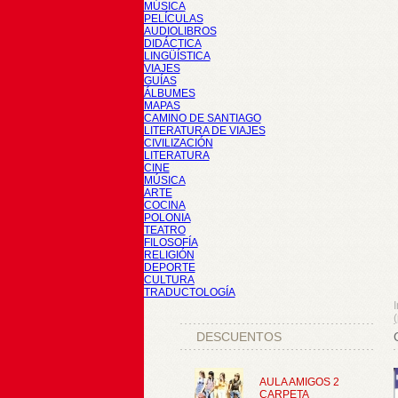
MÚSICA
PELÍCULAS
AUDIOLIBROS
DIDÁCTICA
LINGÜÍSTICA
VIAJES
GUÍAS
ÁLBUMES
MAPAS
CAMINO DE SANTIAGO
LITERATURA DE VIAJES
CIVILIZACIÓN
LITERATURA
CINE
MÚSICA
ARTE
COCINA
POLONIA
TEATRO
FILOSOFÍA
RELIGIÓN
DEPORTE
CULTURA
TRADUCTOLOGÍA
I
DESCUENTOS
AULA AMIGOS 2
CARPETA