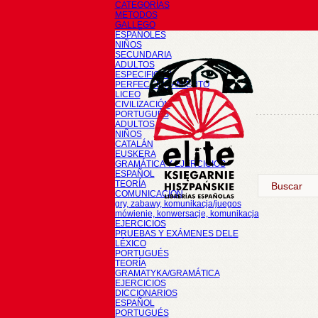
CATEGORÍAS
METODOS
GALLEGO
ESPAÑOLES
NIÑOS
SECUNDARIA
ADULTOS
ESPECIFICOS
PERFECCIONAMIENTO
LICEO
CIVILIZACIÓN
PORTUGUÉS
ADULTOS
NIÑOS
CATALÁN
EUSKERA
GRAMÁTICA Y EJERCICIOS
ESPAÑOL
TEORÍA
COMUNICACIÓN
gry, zabawy, komunikacja/juegos
mówienie, konwersacje, komunikacja
EJERCICIOS
PRUEBAS Y EXÁMENES DELE
LÉXICO
PORTUGUÉS
TEORÍA
GRAMATYKA/GRAMÁTICA
EJERCICIOS
DICCIONARIOS
ESPAÑOL
PORTUGUÉS