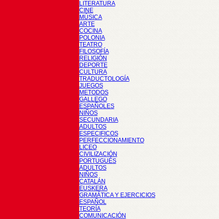
LITERATURA
CINE
MÚSICA
ARTE
COCINA
POLONIA
TEATRO
FILOSOFÍA
RELIGIÓN
DEPORTE
CULTURA
TRADUCTOLOGÍA
JUEGOS
METODOS
GALLEGO
ESPAÑOLES
NIÑOS
SECUNDARIA
ADULTOS
ESPECIFICOS
PERFECCIONAMIENTO
LICEO
CIVILIZACIÓN
PORTUGUÉS
ADULTOS
NIÑOS
CATALÁN
EUSKERA
GRAMÁTICA Y EJERCICIOS
ESPAÑOL
TEORÍA
COMUNICACIÓN