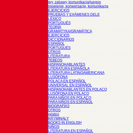
gry, zabawy, komunikacja/juegos
mówienie, konwersacje, komunikacja
EJERCICIOS
PRUEBAS Y EXÁMENES DELE
LÉXICO
PORTUGUÉS
TEORÍA
GRAMATYKA/GRAMÁTICA
EJERCICIOS
DICCIONARIOS
ESPAÑOL
PORTUGUÉS
OTROS
LITERATURA
TEBEOS
HISPANOHABLANTES
LITERATURA ESPAÑOLA
LITERATURA LATINOAMERICANA
LUSÓFONA
POLACA EN ESPAÑOL
UNIVERSAL EN ESPAÑOL
HISPANOHABLANTES EN POLACO
LUSÓFONA EN POLACO
PARA NIÑOS EN POLACO
PARA NIÑOS EN ESPAÑOL
BIOGRAFÍAS
OTROS
relatos
KRYMINAŁY
BOOKS IN ENGLISH
NIÑOS
LITERATURA EN ESPAÑOL