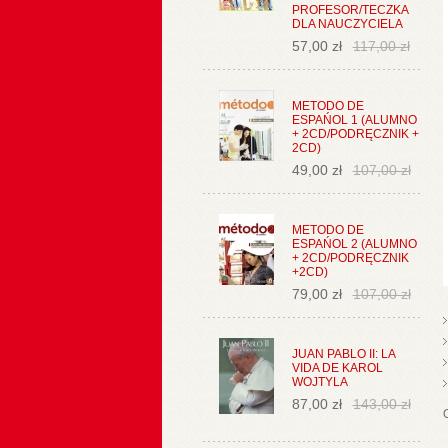
PROFESOR/TECZKA
DLA NAUCZYCIELA
57,00 zł
117,00 zł
METODO DE
ESPAŃOL 1 (ALUMNO
+ 2CD/PODRĘCZNIK +
2CD)
49,00 zł
107,00 zł
METODO DE
ESPAŃOL 2 (ALUMNO
+ 2CD/PODRĘCZNIK
+2CD)
79,00 zł
107,00 zł
JUAN PABLO II: LA
VIDA DE KAROL
WOJTYLA
87,00 zł
143,00 zł