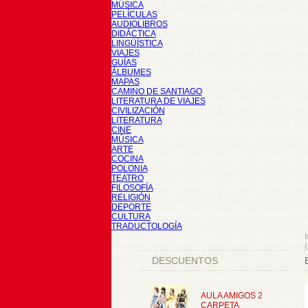
MÚSICA
PELÍCULAS
AUDIOLIBROS
DIDÁCTICA
LINGÜÍSTICA
VIAJES
GUÍAS
ÁLBUMES
MAPAS
CAMINO DE SANTIAGO
LITERATURA DE VIAJES
CIVILIZACIÓN
LITERATURA
CINE
MÚSICA
ARTE
COCINA
POLONIA
TEATRO
FILOSOFÍA
RELIGIÓN
DEPORTE
CULTURA
TRADUCTOLOGÍA
I
DESCUENTOS
AULA AMIGOS 2
CARPETA