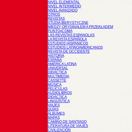
NIVEL ELEMENTAL
NIVEL INTERMEDIO
NIVEL AVANZADO
OTROS
REVISTAS
STUDIA IBERYSTYCZNE
MIĘDZY ORYGINAŁEM A PRZEKŁADEM
PUNTOyCOMA
LAS REVISTAS ESPANOLAS
LA REVISTA ESPAÑOLA
ESTUDIOS HISPANICOS
ESTUDIOS LATINOAMERICANOS
REVISTA DE OCCIDENTE
HISTORIA
ESPAÑA
AMÉRICA LATINA
UNIVERSAL
DIDÁCTICA
MULTIMEDIA
CASSETTE
MÚSICA
PELÍCULAS
AUDIOLIBROS
DIDÁCTICA
LINGÜÍSTICA
VIAJES
GUÍAS
ÁLBUMES
MAPAS
CAMINO DE SANTIAGO
LITERATURA DE VIAJES
CIVILIZACIÓN