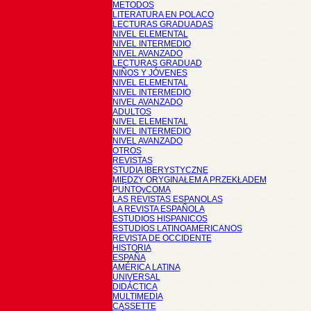
METODOS
LITERATURA EN POLACO
LECTURAS GRADUADAS
NIVEL ELEMENTAL
NIVEL INTERMEDIO
NIVEL AVANZADO
LECTURAS GRADUAD
NIÑOS Y JÓVENES
NIVEL ELEMENTAL
NIVEL INTERMEDIO
NIVEL AVANZADO
ADULTOS
NIVEL ELEMENTAL
NIVEL INTERMEDIO
NIVEL AVANZADO
OTROS
REVISTAS
STUDIA IBERYSTYCZNE
MIĘDZY ORYGINAŁEM A PRZEKŁADEM
PUNTOyCOMA
LAS REVISTAS ESPANOLAS
LA REVISTA ESPAÑOLA
ESTUDIOS HISPANICOS
ESTUDIOS LATINOAMERICANOS
REVISTA DE OCCIDENTE
HISTORIA
ESPAÑA
AMÉRICA LATINA
UNIVERSAL
DIDÁCTICA
MULTIMEDIA
CASSETTE