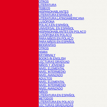
OTROS
LITERATURA
TEBEOS
HISPANOHABLANTES
LITERATURA ESPAÑOLA
LITERATURA LATINOAMERICANA
LUSÓFONA
POLACA EN ESPAÑOL
UNIVERSAL EN ESPAÑOL
HISPANOHABLANTES EN POLACO
LUSÓFONA EN POLACO
PARA NIÑOS EN POLACO
PARA NIÑOS EN ESPAÑOL
BIOGRAFÍAS
OTROS
relatos
KRYMINAŁY
BOOKS IN ENGLISH
LECTURAS GRADUAD
NIÑOS Y JÓVENES
NIVEL ELEMENTAL
NIVEL INTERMEDIO
NIVEL AVANZADO
ADULTOS
NIVEL ELEMENTAL
NIVEL INTERMEDIO
NIVEL AVANZADO
NIÑOS
LITERATURA EN ESPAÑOL
METODOS
LITERATURA EN POLACO
LECTURAS GRADUADAS