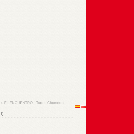
EL ENCUENTRO, I.Tarres Chamorro
>
I)