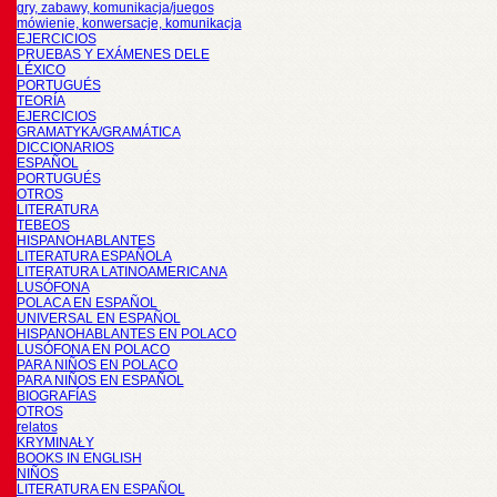
gry, zabawy, komunikacja/juegos
mówienie, konwersacje, komunikacja
EJERCICIOS
PRUEBAS Y EXÁMENES DELE
LÉXICO
PORTUGUÉS
TEORÍA
EJERCICIOS
GRAMATYKA/GRAMÁTICA
DICCIONARIOS
ESPAÑOL
PORTUGUÉS
OTROS
LITERATURA
TEBEOS
HISPANOHABLANTES
LITERATURA ESPAÑOLA
LITERATURA LATINOAMERICANA
LUSÓFONA
POLACA EN ESPAÑOL
UNIVERSAL EN ESPAÑOL
HISPANOHABLANTES EN POLACO
LUSÓFONA EN POLACO
PARA NIÑOS EN POLACO
PARA NIÑOS EN ESPAÑOL
BIOGRAFÍAS
OTROS
relatos
KRYMINAŁY
BOOKS IN ENGLISH
NIÑOS
LITERATURA EN ESPAÑOL