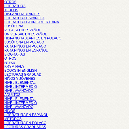
OTROS
LITERATURA
TEBEOS
HISPANOHABLANTES
LITERATURA ESPAÑOLA
LITERATURA LATINOAMERICANA
LUSÓFONA
POLACA EN ESPAÑOL
UNIVERSAL EN ESPAÑOL
HISPANOHABLANTES EN POLACO
LUSÓFONA EN POLACO
PARA NIÑOS EN POLACO
PARA NIÑOS EN ESPAÑOL
BIOGRAFÍAS
OTROS
relatos
KRYMINAŁY
BOOKS IN ENGLISH
LECTURAS GRADUAD
NIÑOS Y JÓVENES
NIVEL ELEMENTAL
NIVEL INTERMEDIO
NIVEL AVANZADO
ADULTOS
NIVEL ELEMENTAL
NIVEL INTERMEDIO
NIVEL AVANZADO
NIÑOS
LITERATURA EN ESPAÑOL
METODOS
LITERATURA EN POLACO
LECTURAS GRADUADAS