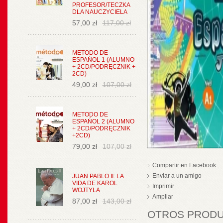
PROFESOR/TECZKA
DLA NAUCZYCIELA
57,00 zł
117,00 zł
METODO DE
ESPAŃOL 1 (ALUMNO
+ 2CD/PODRĘCZNIK +
2CD)
49,00 zł
107,00 zł
METODO DE
ESPAŃOL 2 (ALUMNO
+ 2CD/PODRĘCZNIK
+2CD)
79,00 zł
107,00 zł
Compartir en Facebook
Enviar a un amigo
JUAN PABLO II: LA
VIDA DE KAROL
Imprimir
WOJTYLA
Ampliar
87,00 zł
143,00 zł
OTROS PRODUC