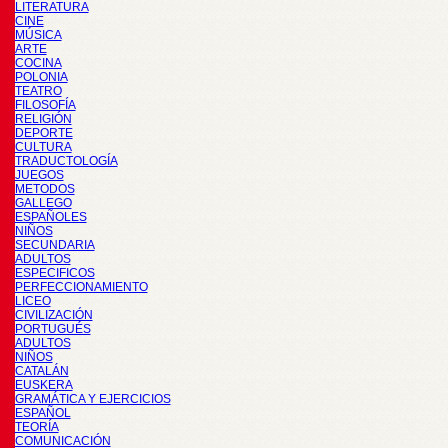
LITERATURA
CINE
MÚSICA
ARTE
COCINA
POLONIA
TEATRO
FILOSOFÍA
RELIGIÓN
DEPORTE
CULTURA
TRADUCTOLOGÍA
JUEGOS
METODOS
GALLEGO
ESPAÑOLES
NIÑOS
SECUNDARIA
ADULTOS
ESPECIFICOS
PERFECCIONAMIENTO
LICEO
CIVILIZACIÓN
PORTUGUÉS
ADULTOS
NIÑOS
CATALÁN
EUSKERA
GRAMÁTICA Y EJERCICIOS
ESPAÑOL
TEORÍA
COMUNICACIÓN