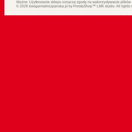
Ważne: Użytkowanie sklepu oznacza zgodę na wykorzystywanie plików 
© 2026 ksiegarniahiszpanska.pl by
PrestaShop
™
LMK studio
. All rights