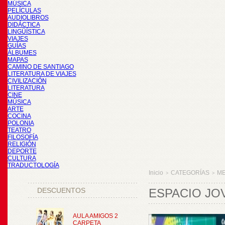
MÚSICA
PELÍCULAS
AUDIOLIBROS
DIDÁCTICA
LINGÜÍSTICA
VIAJES
GUÍAS
ÁLBUMES
MAPAS
CAMINO DE SANTIAGO
LITERATURA DE VIAJES
CIVILIZACIÓN
LITERATURA
CINE
MÚSICA
ARTE
COCINA
POLONIA
TEATRO
FILOSOFÍA
RELIGIÓN
DEPORTE
CULTURA
TRADUCTOLOGÍA
Inicio
CATEGORÍAS
M
>
>
DESCUENTOS
ESPACIO JO
AULA AMIGOS 2
CARPETA