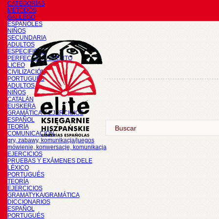
CATEGORÍAS
METODOS
GALLEGO
ESPAÑOLES
NIÑOS
SECUNDARIA
ADULTOS
ESPECIFICOS
PERFECCIONAMIENTO
LICEO
CIVILIZACIÓN
PORTUGUÉS
ADULTOS
NIÑOS
CATALÁN
EUSKERA
GRAMÁTICA Y EJERCICIOS
ESPAÑOL
TEORÍA
COMUNICACIÓN
gry, zabawy, komunikacja/juegos
mówienie, konwersacje, komunikacja
EJERCICIOS
PRUEBAS Y EXÁMENES DELE
LÉXICO
PORTUGUÉS
TEORÍA
EJERCICIOS
GRAMATYKA/GRAMÁTICA
DICCIONARIOS
ESPAÑOL
PORTUGUÉS