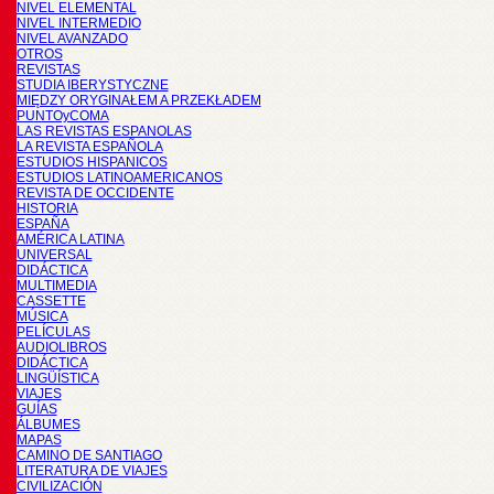
NIVEL ELEMENTAL
NIVEL INTERMEDIO
NIVEL AVANZADO
OTROS
REVISTAS
STUDIA IBERYSTYCZNE
MIĘDZY ORYGINAŁEM A PRZEKŁADEM
PUNTOyCOMA
LAS REVISTAS ESPANOLAS
LA REVISTA ESPAÑOLA
ESTUDIOS HISPANICOS
ESTUDIOS LATINOAMERICANOS
REVISTA DE OCCIDENTE
HISTORIA
ESPAÑA
AMÉRICA LATINA
UNIVERSAL
DIDÁCTICA
MULTIMEDIA
CASSETTE
MÚSICA
PELÍCULAS
AUDIOLIBROS
DIDÁCTICA
LINGÜÍSTICA
VIAJES
GUÍAS
ÁLBUMES
MAPAS
CAMINO DE SANTIAGO
LITERATURA DE VIAJES
CIVILIZACIÓN