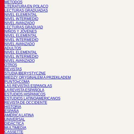
METODOS
LITERATURA EN POLACO
LECTURAS GRADUADAS
NIVEL ELEMENTAL
NIVEL INTERMEDIO
NIVEL AVANZADO
LECTURAS GRADUAD
NIÑOS Y JÓVENES
NIVEL ELEMENTAL
NIVEL INTERMEDIO
NIVEL AVANZADO
ADULTOS
NIVEL ELEMENTAL
NIVEL INTERMEDIO
NIVEL AVANZADO
OTROS
REVISTAS
STUDIA IBERYSTYCZNE
MIĘDZY ORYGINAŁEM A PRZEKŁADEM
PUNTOyCOMA
LAS REVISTAS ESPANOLAS
LA REVISTA ESPAÑOLA
ESTUDIOS HISPANICOS
ESTUDIOS LATINOAMERICANOS
REVISTA DE OCCIDENTE
HISTORIA
ESPAÑA
AMÉRICA LATINA
UNIVERSAL
DIDÁCTICA
MULTIMEDIA
CASSETTE