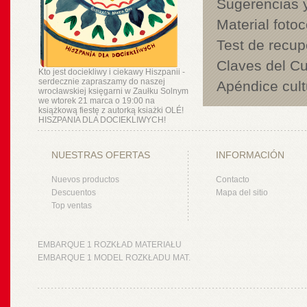
Sugerencias y
Material foto
Test de recup
Claves del Cu
Kto jest dociekliwy i ciekawy Hiszpanii -
serdecznie zapraszamy do naszej
Apéndice cult
wrocławskiej księgarni w Zaułku Solnym
we wtorek 21 marca o 19:00 na
książkową fiestę z autorką ksiażki OLÉ!
HISZPANIA DLA DOCIEKLIWYCH!
NUESTRAS OFERTAS
INFORMACIÓN
Nuevos productos
Contacto
Descuentos
Mapa del sitio
Top ventas
EMBARQUE 1 ROZKŁAD MATERIAŁU
EMBARQUE 1 MODEL ROZKŁADU MAT.