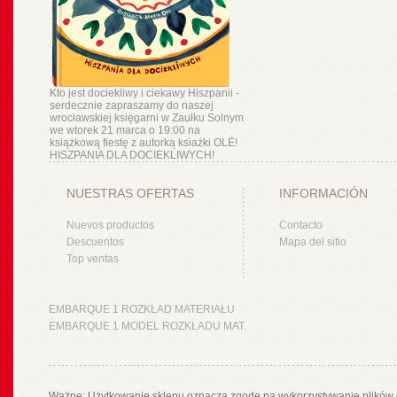
Kto jest dociekliwy i ciekawy Hiszpanii -
serdecznie zapraszamy do naszej
wrocławskiej księgarni w Zaułku Solnym
we wtorek 21 marca o 19:00 na
książkową fiestę z autorką ksiażki OLÉ!
HISZPANIA DLA DOCIEKLIWYCH!
NUESTRAS OFERTAS
INFORMACIÓN
Nuevos productos
Contacto
Descuentos
Mapa del sitio
Top ventas
EMBARQUE 1 ROZKŁAD MATERIAŁU
EMBARQUE 1 MODEL ROZKŁADU MAT.
Ważne: Użytkowanie sklepu oznacza zgodę na wykorzystywanie plików 