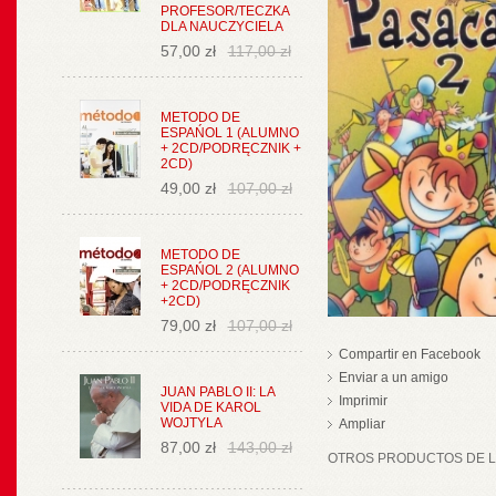
PROFESOR/TECZKA
DLA NAUCZYCIELA
57,00 zł
117,00 zł
METODO DE
ESPAŃOL 1 (ALUMNO
+ 2CD/PODRĘCZNIK +
2CD)
49,00 zł
107,00 zł
METODO DE
ESPAŃOL 2 (ALUMNO
+ 2CD/PODRĘCZNIK
+2CD)
79,00 zł
107,00 zł
Compartir en Facebook
Enviar a un amigo
JUAN PABLO II: LA
Imprimir
VIDA DE KAROL
WOJTYLA
Ampliar
87,00 zł
143,00 zł
OTROS PRODUCTOS DE LA