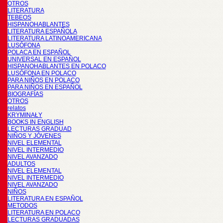
OTROS
LITERATURA
TEBEOS
HISPANOHABLANTES
LITERATURA ESPAÑOLA
LITERATURA LATINOAMERICANA
LUSÓFONA
POLACA EN ESPAÑOL
UNIVERSAL EN ESPAÑOL
HISPANOHABLANTES EN POLACO
LUSÓFONA EN POLACO
PARA NIÑOS EN POLACO
PARA NIÑOS EN ESPAÑOL
BIOGRAFÍAS
OTROS
relatos
KRYMINAŁY
BOOKS IN ENGLISH
LECTURAS GRADUAD
NIÑOS Y JÓVENES
NIVEL ELEMENTAL
NIVEL INTERMEDIO
NIVEL AVANZADO
ADULTOS
NIVEL ELEMENTAL
NIVEL INTERMEDIO
NIVEL AVANZADO
NIÑOS
LITERATURA EN ESPAÑOL
METODOS
LITERATURA EN POLACO
LECTURAS GRADUADAS