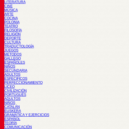
LITERATURA
CINE
MÚSICA
ARTE
COCINA
POLONIA
TEATRO
FILOSOFÍA
RELIGIÓN
DEPORTE
CULTURA
TRADUCTOLOGÍA
JUEGOS
METODOS
GALLEGO
ESPAÑOLES
NIÑOS
SECUNDARIA
ADULTOS
ESPECIFICOS
PERFECCIONAMIENTO
LICEO
CIVILIZACIÓN
PORTUGUÉS
ADULTOS
NIÑOS
CATALÁN
EUSKERA
GRAMÁTICA Y EJERCICIOS
ESPAÑOL
TEORÍA
COMUNICACIÓN