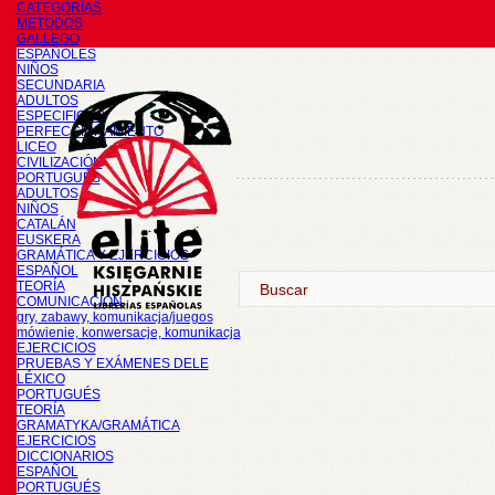
CATEGORÍAS
METODOS
GALLEGO
ESPAÑOLES
NIÑOS
SECUNDARIA
ADULTOS
ESPECIFICOS
PERFECCIONAMIENTO
LICEO
CIVILIZACIÓN
PORTUGUÉS
ADULTOS
NIÑOS
CATALÁN
EUSKERA
GRAMÁTICA Y EJERCICIOS
ESPAÑOL
TEORÍA
COMUNICACIÓN
gry, zabawy, komunikacja/juegos
mówienie, konwersacje, komunikacja
EJERCICIOS
PRUEBAS Y EXÁMENES DELE
LÉXICO
PORTUGUÉS
TEORÍA
GRAMATYKA/GRAMÁTICA
EJERCICIOS
DICCIONARIOS
ESPAÑOL
PORTUGUÉS