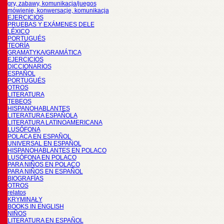
gry, zabawy, komunikacja/juegos
mówienie, konwersacje, komunikacja
EJERCICIOS
PRUEBAS Y EXÁMENES DELE
LÉXICO
PORTUGUÉS
TEORÍA
GRAMATYKA/GRAMÁTICA
EJERCICIOS
DICCIONARIOS
ESPAÑOL
PORTUGUÉS
OTROS
LITERATURA
TEBEOS
HISPANOHABLANTES
LITERATURA ESPAÑOLA
LITERATURA LATINOAMERICANA
LUSÓFONA
POLACA EN ESPAÑOL
UNIVERSAL EN ESPAÑOL
HISPANOHABLANTES EN POLACO
LUSÓFONA EN POLACO
PARA NIÑOS EN POLACO
PARA NIÑOS EN ESPAÑOL
BIOGRAFÍAS
OTROS
relatos
KRYMINAŁY
BOOKS IN ENGLISH
NIÑOS
LITERATURA EN ESPAÑOL