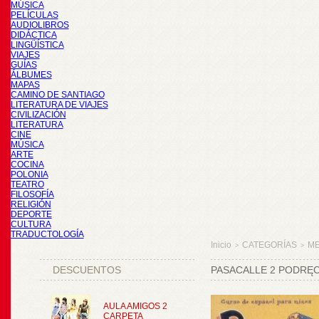
MÚSICA
PELÍCULAS
AUDIOLIBROS
DIDÁCTICA
LINGÜÍSTICA
VIAJES
GUÍAS
ÁLBUMES
MAPAS
CAMINO DE SANTIAGO
LITERATURA DE VIAJES
CIVILIZACIÓN
LITERATURA
CINE
MÚSICA
ARTE
COCINA
POLONIA
TEATRO
FILOSOFÍA
RELIGIÓN
DEPORTE
CULTURA
TRADUCTOLOGÍA
Inicio
CATEGORÍAS
M
>
>
DESCUENTOS
PASACALLE 2 PODRĘC
AULA AMIGOS 2
CARPETA