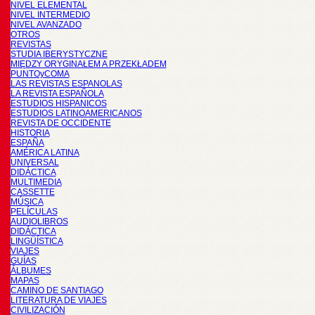
NIVEL ELEMENTAL
NIVEL INTERMEDIO
NIVEL AVANZADO
OTROS
REVISTAS
STUDIA IBERYSTYCZNE
MIĘDZY ORYGINAŁEM A PRZEKŁADEM
PUNTOyCOMA
LAS REVISTAS ESPANOLAS
LA REVISTA ESPAÑOLA
ESTUDIOS HISPANICOS
ESTUDIOS LATINOAMERICANOS
REVISTA DE OCCIDENTE
HISTORIA
ESPAÑA
AMÉRICA LATINA
UNIVERSAL
DIDÁCTICA
MULTIMEDIA
CASSETTE
MÚSICA
PELÍCULAS
AUDIOLIBROS
DIDÁCTICA
LINGÜÍSTICA
VIAJES
GUÍAS
ÁLBUMES
MAPAS
CAMINO DE SANTIAGO
LITERATURA DE VIAJES
CIVILIZACIÓN