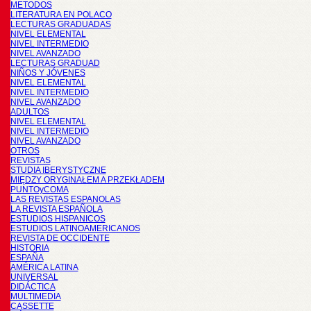
METODOS
LITERATURA EN POLACO
LECTURAS GRADUADAS
NIVEL ELEMENTAL
NIVEL INTERMEDIO
NIVEL AVANZADO
LECTURAS GRADUAD
NIÑOS Y JÓVENES
NIVEL ELEMENTAL
NIVEL INTERMEDIO
NIVEL AVANZADO
ADULTOS
NIVEL ELEMENTAL
NIVEL INTERMEDIO
NIVEL AVANZADO
OTROS
REVISTAS
STUDIA IBERYSTYCZNE
MIĘDZY ORYGINAŁEM A PRZEKŁADEM
PUNTOyCOMA
LAS REVISTAS ESPANOLAS
LA REVISTA ESPAÑOLA
ESTUDIOS HISPANICOS
ESTUDIOS LATINOAMERICANOS
REVISTA DE OCCIDENTE
HISTORIA
ESPAÑA
AMÉRICA LATINA
UNIVERSAL
DIDÁCTICA
MULTIMEDIA
CASSETTE