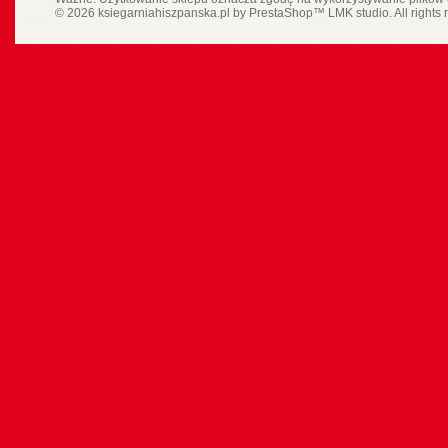
© 2026 ksiegarniahiszpanska.pl by
PrestaShop
™
LMK studio
. All rights