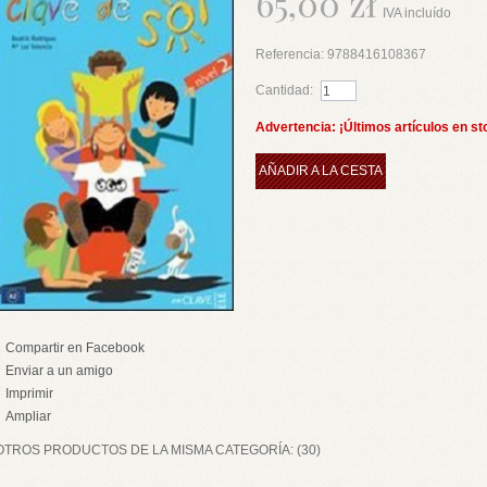
65,00 zł
IVA incluído
Referencia:
9788416108367
Cantidad:
Advertencia: ¡Últimos artículos en st
AÑADIR A LA CESTA
Compartir en Facebook
Enviar a un amigo
Imprimir
Ampliar
OTROS PRODUCTOS DE LA MISMA CATEGORÍA: (30)