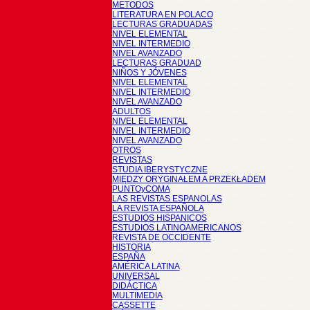
METODOS
LITERATURA EN POLACO
LECTURAS GRADUADAS
NIVEL ELEMENTAL
NIVEL INTERMEDIO
NIVEL AVANZADO
LECTURAS GRADUAD
NIÑOS Y JÓVENES
NIVEL ELEMENTAL
NIVEL INTERMEDIO
NIVEL AVANZADO
ADULTOS
NIVEL ELEMENTAL
NIVEL INTERMEDIO
NIVEL AVANZADO
OTROS
REVISTAS
STUDIA IBERYSTYCZNE
MIĘDZY ORYGINAŁEM A PRZEKŁADEM
PUNTOyCOMA
LAS REVISTAS ESPANOLAS
LA REVISTA ESPAÑOLA
ESTUDIOS HISPANICOS
ESTUDIOS LATINOAMERICANOS
REVISTA DE OCCIDENTE
HISTORIA
ESPAÑA
AMÉRICA LATINA
UNIVERSAL
DIDÁCTICA
MULTIMEDIA
CASSETTE