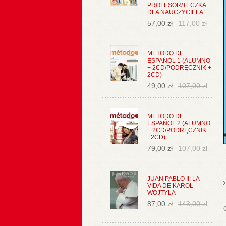
PROFESOR/TECZKA
DLA NAUCZYCIELA
57,00 zł
117,00 zł
METODO DE
ESPAŃOL 1 (ALUMNO
+ 2CD/PODRĘCZNIK +
2CD)
49,00 zł
107,00 zł
METODO DE
ESPAŃOL 2 (ALUMNO
+ 2CD/PODRĘCZNIK
+2CD)
79,00 zł
107,00 zł
JUAN PABLO II: LA
VIDA DE KAROL
WOJTYLA
87,00 zł
143,00 zł