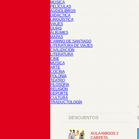
MÚSICA
PELÍCULAS
AUDIOLIBROS
DIDÁCTICA
LINGÜÍSTICA
VIAJES
GUÍAS
ÁLBUMES
MAPAS
CAMINO DE SANTIAGO
LITERATURA DE VIAJES
CIVILIZACIÓN
LITERATURA
CINE
MÚSICA
ARTE
COCINA
POLONIA
TEATRO
FILOSOFÍA
RELIGIÓN
DEPORTE
CULTURA
TRADUCTOLOGÍA
I
DESCUENTOS
AULA AMIGOS 2
CARPETA