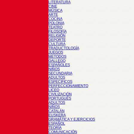
LITERATURA
CINE
MÚSICA
ARTE
COCINA
POLONIA
TEATRO
FILOSOFÍA
RELIGIÓN
DEPORTE
CULTURA
TRADUCTOLOGÍA
JUEGOS
METODOS
GALLEGO
ESPAÑOLES
NIÑOS
SECUNDARIA
ADULTOS
ESPECIFICOS
PERFECCIONAMIENTO
LICEO
CIVILIZACIÓN
PORTUGUÉS
ADULTOS
NIÑOS
CATALÁN
EUSKERA
GRAMÁTICA Y EJERCICIOS
ESPAÑOL
TEORÍA
COMUNICACIÓN