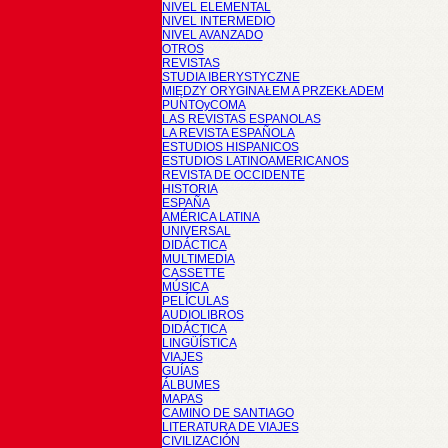
NIVEL ELEMENTAL
NIVEL INTERMEDIO
NIVEL AVANZADO
OTROS
REVISTAS
STUDIA IBERYSTYCZNE
MIĘDZY ORYGINAŁEM A PRZEKŁADEM
PUNTOyCOMA
LAS REVISTAS ESPANOLAS
LA REVISTA ESPAÑOLA
ESTUDIOS HISPANICOS
ESTUDIOS LATINOAMERICANOS
REVISTA DE OCCIDENTE
HISTORIA
ESPAÑA
AMÉRICA LATINA
UNIVERSAL
DIDÁCTICA
MULTIMEDIA
CASSETTE
MÚSICA
PELÍCULAS
AUDIOLIBROS
DIDÁCTICA
LINGÜÍSTICA
VIAJES
GUÍAS
ÁLBUMES
MAPAS
CAMINO DE SANTIAGO
LITERATURA DE VIAJES
CIVILIZACIÓN