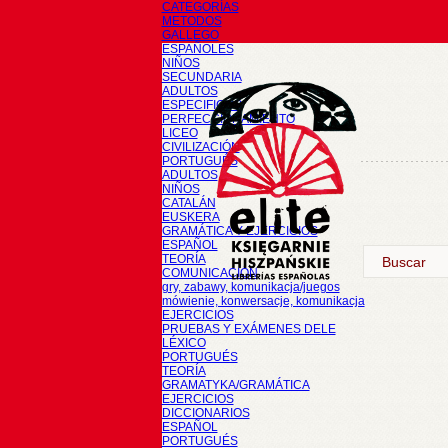
CATEGORÍAS
METODOS
GALLEGO
ESPAÑOLES
NIÑOS
SECUNDARIA
ADULTOS
ESPECIFICOS
PERFECCIONAMIENTO
LICEO
CIVILIZACIÓN
PORTUGUÉS
ADULTOS
NIÑOS
CATALÁN
EUSKERA
GRAMÁTICA Y EJERCICIOS
ESPAÑOL
TEORÍA
COMUNICACIÓN
gry, zabawy, komunikacja/juegos
mówienie, konwersacje, komunikacja
EJERCICIOS
PRUEBAS Y EXÁMENES DELE
LÉXICO
PORTUGUÉS
TEORÍA
GRAMATYKA/GRAMÁTICA
EJERCICIOS
DICCIONARIOS
ESPAÑOL
PORTUGUÉS