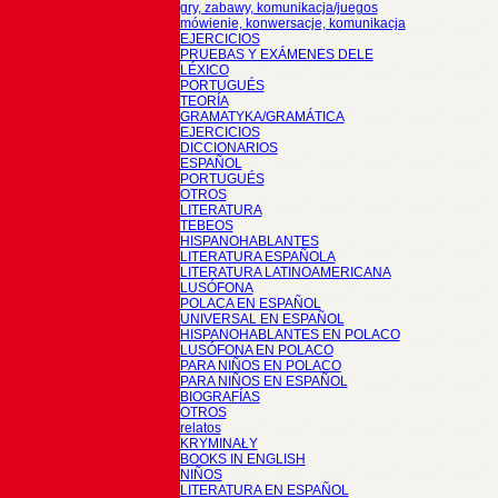
gry, zabawy, komunikacja/juegos
mówienie, konwersacje, komunikacja
EJERCICIOS
PRUEBAS Y EXÁMENES DELE
LÉXICO
PORTUGUÉS
TEORÍA
GRAMATYKA/GRAMÁTICA
EJERCICIOS
DICCIONARIOS
ESPAÑOL
PORTUGUÉS
OTROS
LITERATURA
TEBEOS
HISPANOHABLANTES
LITERATURA ESPAÑOLA
LITERATURA LATINOAMERICANA
LUSÓFONA
POLACA EN ESPAÑOL
UNIVERSAL EN ESPAÑOL
HISPANOHABLANTES EN POLACO
LUSÓFONA EN POLACO
PARA NIÑOS EN POLACO
PARA NIÑOS EN ESPAÑOL
BIOGRAFÍAS
OTROS
relatos
KRYMINAŁY
BOOKS IN ENGLISH
NIÑOS
LITERATURA EN ESPAÑOL