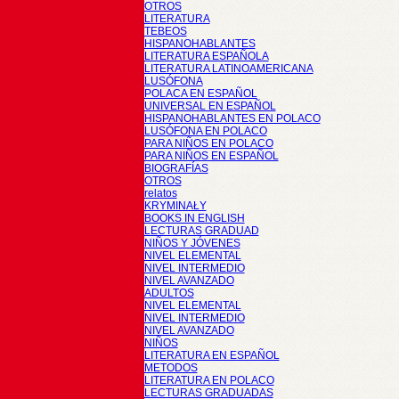
OTROS
LITERATURA
TEBEOS
HISPANOHABLANTES
LITERATURA ESPAÑOLA
LITERATURA LATINOAMERICANA
LUSÓFONA
POLACA EN ESPAÑOL
UNIVERSAL EN ESPAÑOL
HISPANOHABLANTES EN POLACO
LUSÓFONA EN POLACO
PARA NIÑOS EN POLACO
PARA NIÑOS EN ESPAÑOL
BIOGRAFÍAS
OTROS
relatos
KRYMINAŁY
BOOKS IN ENGLISH
LECTURAS GRADUAD
NIÑOS Y JÓVENES
NIVEL ELEMENTAL
NIVEL INTERMEDIO
NIVEL AVANZADO
ADULTOS
NIVEL ELEMENTAL
NIVEL INTERMEDIO
NIVEL AVANZADO
NIÑOS
LITERATURA EN ESPAÑOL
METODOS
LITERATURA EN POLACO
LECTURAS GRADUADAS