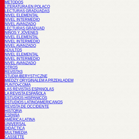
METODOS
LITERATURA EN POLACO
LECTURAS GRADUADAS
NIVEL ELEMENTAL
NIVEL INTERMEDIO
NIVEL AVANZADO
LECTURAS GRADUAD
NIÑOS Y JÓVENES
NIVEL ELEMENTAL
NIVEL INTERMEDIO
NIVEL AVANZADO
ADULTOS
NIVEL ELEMENTAL
NIVEL INTERMEDIO
NIVEL AVANZADO
OTROS
REVISTAS
STUDIA IBERYSTYCZNE
MIĘDZY ORYGINAŁEM A PRZEKŁADEM
PUNTOyCOMA
LAS REVISTAS ESPANOLAS
LA REVISTA ESPAÑOLA
ESTUDIOS HISPANICOS
ESTUDIOS LATINOAMERICANOS
REVISTA DE OCCIDENTE
HISTORIA
ESPAÑA
AMÉRICA LATINA
UNIVERSAL
DIDÁCTICA
MULTIMEDIA
CASSETTE