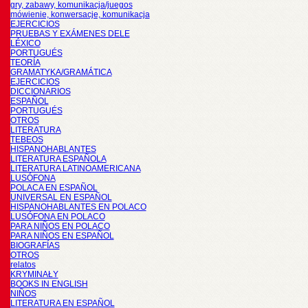
gry, zabawy, komunikacja/juegos
mówienie, konwersacje, komunikacja
EJERCICIOS
PRUEBAS Y EXÁMENES DELE
LÉXICO
PORTUGUÉS
TEORÍA
GRAMATYKA/GRAMÁTICA
EJERCICIOS
DICCIONARIOS
ESPAÑOL
PORTUGUÉS
OTROS
LITERATURA
TEBEOS
HISPANOHABLANTES
LITERATURA ESPAÑOLA
LITERATURA LATINOAMERICANA
LUSÓFONA
POLACA EN ESPAÑOL
UNIVERSAL EN ESPAÑOL
HISPANOHABLANTES EN POLACO
LUSÓFONA EN POLACO
PARA NIÑOS EN POLACO
PARA NIÑOS EN ESPAÑOL
BIOGRAFÍAS
OTROS
relatos
KRYMINAŁY
BOOKS IN ENGLISH
NIÑOS
LITERATURA EN ESPAÑOL