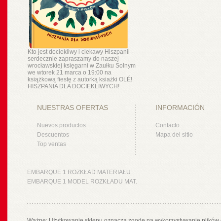
Kto jest dociekliwy i ciekawy Hiszpanii -
serdecznie zapraszamy do naszej
wrocławskiej księgarni w Zaułku Solnym
we wtorek 21 marca o 19:00 na
książkową fiestę z autorką ksiażki OLÉ!
HISZPANIA DLA DOCIEKLIWYCH!
NUESTRAS OFERTAS
INFORMACIÓN
Nuevos productos
Contacto
Descuentos
Mapa del sitio
Top ventas
EMBARQUE 1 ROZKŁAD MATERIAŁU
EMBARQUE 1 MODEL ROZKŁADU MAT.
Ważne: Użytkowanie sklepu oznacza zgodę na wykorzystywanie plików 