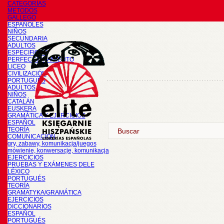
CATEGORÍAS
METODOS
GALLEGO
ESPAÑOLES
NIÑOS
SECUNDARIA
ADULTOS
ESPECIFICOS
PERFECCIONAMIENTO
LICEO
CIVILIZACIÓN
PORTUGUÉS
ADULTOS
NIÑOS
CATALÁN
EUSKERA
GRAMÁTICA Y EJERCICIOS
ESPAÑOL
TEORÍA
COMUNICACIÓN
gry, zabawy, komunikacja/juegos
mówienie, konwersacje, komunikacja
EJERCICIOS
PRUEBAS Y EXÁMENES DELE
LÉXICO
PORTUGUÉS
TEORÍA
GRAMATYKA/GRAMÁTICA
EJERCICIOS
DICCIONARIOS
ESPAÑOL
PORTUGUÉS