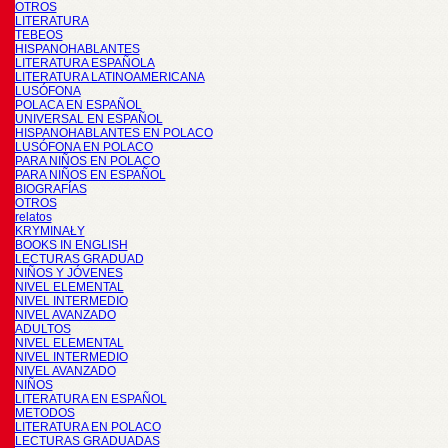
OTROS
LITERATURA
TEBEOS
HISPANOHABLANTES
LITERATURA ESPAÑOLA
LITERATURA LATINOAMERICANA
LUSÓFONA
POLACA EN ESPAÑOL
UNIVERSAL EN ESPAÑOL
HISPANOHABLANTES EN POLACO
LUSÓFONA EN POLACO
PARA NIÑOS EN POLACO
PARA NIÑOS EN ESPAÑOL
BIOGRAFÍAS
OTROS
relatos
KRYMINAŁY
BOOKS IN ENGLISH
LECTURAS GRADUAD
NIÑOS Y JÓVENES
NIVEL ELEMENTAL
NIVEL INTERMEDIO
NIVEL AVANZADO
ADULTOS
NIVEL ELEMENTAL
NIVEL INTERMEDIO
NIVEL AVANZADO
NIÑOS
LITERATURA EN ESPAÑOL
METODOS
LITERATURA EN POLACO
LECTURAS GRADUADAS