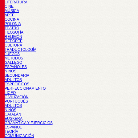
LITERATURA
CINE
MÚSICA
ARTE
COCINA
POLONIA
TEATRO
FILOSOFÍA
RELIGIÓN
DEPORTE
CULTURA
TRADUCTOLOGÍA
JUEGOS
METODOS
GALLEGO
ESPAÑOLES
NIÑOS
SECUNDARIA
ADULTOS
ESPECIFICOS
PERFECCIONAMIENTO
LICEO
CIVILIZACIÓN
PORTUGUÉS
ADULTOS
NIÑOS
CATALÁN
EUSKERA
GRAMÁTICA Y EJERCICIOS
ESPAÑOL
TEORÍA
COMUNICACIÓN