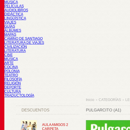
MÚSICA
PELÍCULAS
AUDIOLIBROS
DIDÁCTICA
LINGÜÍSTICA
VIAJES
GUÍAS
ÁLBUMES
MAPAS
CAMINO DE SANTIAGO
LITERATURA DE VIAJES
CIVILIZACIÓN
LITERATURA
CINE
MÚSICA
ARTE
COCINA
POLONIA
TEATRO
FILOSOFÍA
RELIGIÓN
DEPORTE
CULTURA
TRADUCTOLOGÍA
Inicio
CATEGORÍAS
LE
>
>
DESCUENTOS
PULGARCITO (A1)
AULA AMIGOS 2
CARPETA