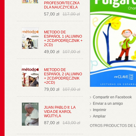
PROFESOR/TECZKA
DLA NAUCZYCIELA
57,00 zł
117,00 zł
METODO DE
ESPAŃOL 1 (ALUMNO
+ 2CD/PODRĘCZNIK +
2CD)
49,00 zł
107,00 zł
METODO DE
ESPAŃOL 2 (ALUMNO
+ 2CD/PODRĘCZNIK
+2CD)
79,00 zł
107,00 zł
Compartir en Facebook
Enviar a un amigo
JUAN PABLO II: LA
Imprimir
VIDA DE KAROL
WOJTYLA
Ampliar
87,00 zł
143,00 zł
OTROS PRODUCTOS DE LA