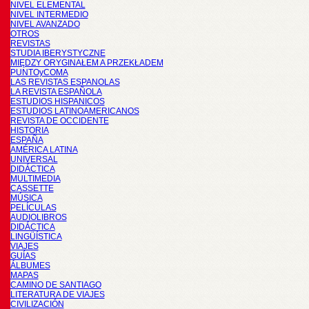
NIVEL ELEMENTAL
NIVEL INTERMEDIO
NIVEL AVANZADO
OTROS
REVISTAS
STUDIA IBERYSTYCZNE
MIĘDZY ORYGINAŁEM A PRZEKŁADEM
PUNTOyCOMA
LAS REVISTAS ESPANOLAS
LA REVISTA ESPAÑOLA
ESTUDIOS HISPANICOS
ESTUDIOS LATINOAMERICANOS
REVISTA DE OCCIDENTE
HISTORIA
ESPAÑA
AMÉRICA LATINA
UNIVERSAL
DIDÁCTICA
MULTIMEDIA
CASSETTE
MÚSICA
PELÍCULAS
AUDIOLIBROS
DIDÁCTICA
LINGÜÍSTICA
VIAJES
GUÍAS
ÁLBUMES
MAPAS
CAMINO DE SANTIAGO
LITERATURA DE VIAJES
CIVILIZACIÓN