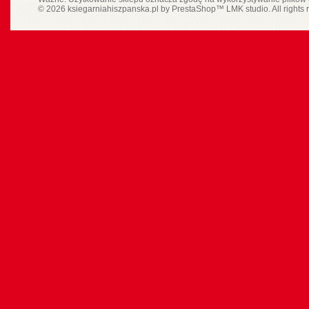
© 2026 ksiegarniahiszpanska.pl by
PrestaShop
™
LMK studio
. All rights