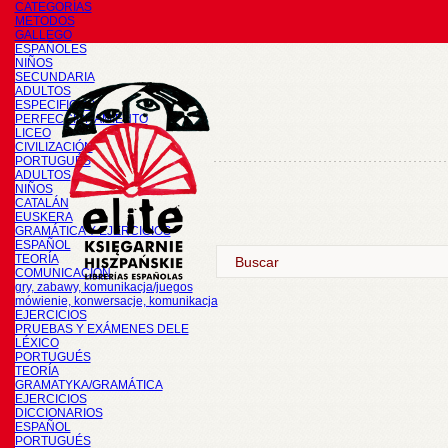
CATEGORÍAS
METODOS
GALLEGO
ESPAÑOLES
NIÑOS
SECUNDARIA
ADULTOS
ESPECIFICOS
PERFECCIONAMIENTO
LICEO
CIVILIZACIÓN
PORTUGUÉS
ADULTOS
NIÑOS
CATALÁN
EUSKERA
GRAMÁTICA Y EJERCICIOS
ESPAÑOL
TEORÍA
COMUNICACIÓN
gry, zabawy, komunikacja/juegos
mówienie, konwersacje, komunikacja
EJERCICIOS
PRUEBAS Y EXÁMENES DELE
LÉXICO
PORTUGUÉS
TEORÍA
GRAMATYKA/GRAMÁTICA
EJERCICIOS
DICCIONARIOS
ESPAÑOL
PORTUGUÉS