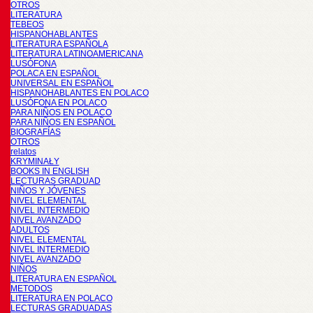
OTROS
LITERATURA
TEBEOS
HISPANOHABLANTES
LITERATURA ESPAÑOLA
LITERATURA LATINOAMERICANA
LUSÓFONA
POLACA EN ESPAÑOL
UNIVERSAL EN ESPAÑOL
HISPANOHABLANTES EN POLACO
LUSÓFONA EN POLACO
PARA NIÑOS EN POLACO
PARA NIÑOS EN ESPAÑOL
BIOGRAFÍAS
OTROS
relatos
KRYMINAŁY
BOOKS IN ENGLISH
LECTURAS GRADUAD
NIÑOS Y JÓVENES
NIVEL ELEMENTAL
NIVEL INTERMEDIO
NIVEL AVANZADO
ADULTOS
NIVEL ELEMENTAL
NIVEL INTERMEDIO
NIVEL AVANZADO
NIÑOS
LITERATURA EN ESPAÑOL
METODOS
LITERATURA EN POLACO
LECTURAS GRADUADAS