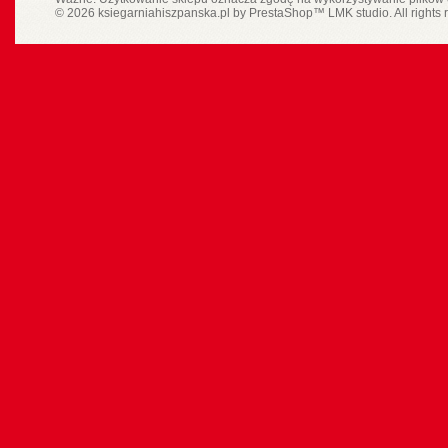
© 2026 ksiegarniahiszpanska.pl by
PrestaShop
™
LMK studio
. All rights