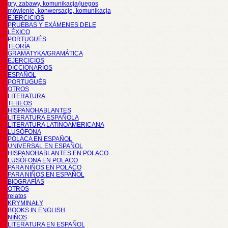
gry, zabawy, komunikacja/juegos
mówienie, konwersacje, komunikacja
EJERCICIOS
PRUEBAS Y EXÁMENES DELE
LÉXICO
PORTUGUÉS
TEORÍA
GRAMATYKA/GRAMÁTICA
EJERCICIOS
DICCIONARIOS
ESPAÑOL
PORTUGUÉS
OTROS
LITERATURA
TEBEOS
HISPANOHABLANTES
LITERATURA ESPAÑOLA
LITERATURA LATINOAMERICANA
LUSÓFONA
POLACA EN ESPAÑOL
UNIVERSAL EN ESPAÑOL
HISPANOHABLANTES EN POLACO
LUSÓFONA EN POLACO
PARA NIÑOS EN POLACO
PARA NIÑOS EN ESPAÑOL
BIOGRAFÍAS
OTROS
relatos
KRYMINAŁY
BOOKS IN ENGLISH
NIÑOS
LITERATURA EN ESPAÑOL