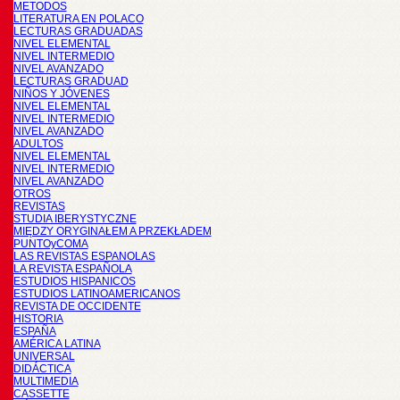
METODOS
LITERATURA EN POLACO
LECTURAS GRADUADAS
NIVEL ELEMENTAL
NIVEL INTERMEDIO
NIVEL AVANZADO
LECTURAS GRADUAD
NIÑOS Y JÓVENES
NIVEL ELEMENTAL
NIVEL INTERMEDIO
NIVEL AVANZADO
ADULTOS
NIVEL ELEMENTAL
NIVEL INTERMEDIO
NIVEL AVANZADO
OTROS
REVISTAS
STUDIA IBERYSTYCZNE
MIĘDZY ORYGINAŁEM A PRZEKŁADEM
PUNTOyCOMA
LAS REVISTAS ESPANOLAS
LA REVISTA ESPAÑOLA
ESTUDIOS HISPANICOS
ESTUDIOS LATINOAMERICANOS
REVISTA DE OCCIDENTE
HISTORIA
ESPAÑA
AMÉRICA LATINA
UNIVERSAL
DIDÁCTICA
MULTIMEDIA
CASSETTE