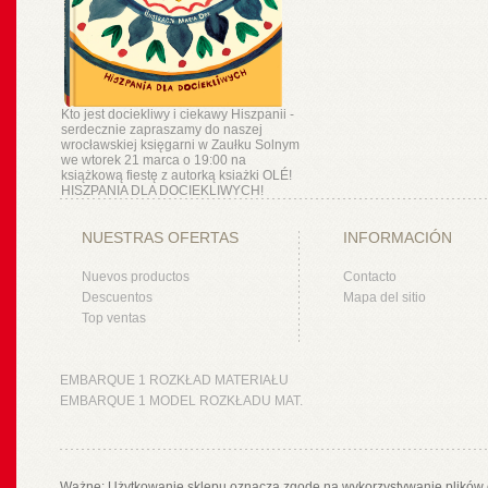
Kto jest dociekliwy i ciekawy Hiszpanii -
serdecznie zapraszamy do naszej
wrocławskiej księgarni w Zaułku Solnym
we wtorek 21 marca o 19:00 na
książkową fiestę z autorką ksiażki OLÉ!
HISZPANIA DLA DOCIEKLIWYCH!
NUESTRAS OFERTAS
INFORMACIÓN
Nuevos productos
Contacto
Descuentos
Mapa del sitio
Top ventas
EMBARQUE 1 ROZKŁAD MATERIAŁU
EMBARQUE 1 MODEL ROZKŁADU MAT.
Ważne: Użytkowanie sklepu oznacza zgodę na wykorzystywanie plików 