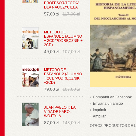
PROFESOR/TECZKA
DLA NAUCZYCIELA
57,00 zł
117,00 zł
METODO DE
ESPAŃOL 1 (ALUMNO
+ 2CD/PODRĘCZNIK +
2CD)
49,00 zł
107,00 zł
METODO DE
ESPAŃOL 2 (ALUMNO
+ 2CD/PODRĘCZNIK
+2CD)
79,00 zł
107,00 zł
Compartir en Facebook
Enviar a un amigo
JUAN PABLO II: LA
Imprimir
VIDA DE KAROL
WOJTYLA
Ampliar
87,00 zł
143,00 zł
OTROS PRODUCTOS DE LA