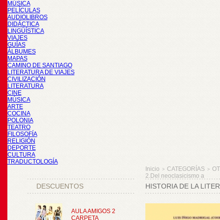
MÚSICA
PELÍCULAS
AUDIOLIBROS
DIDÁCTICA
LINGÜÍSTICA
VIAJES
GUÍAS
ÁLBUMES
MAPAS
CAMINO DE SANTIAGO
LITERATURA DE VIAJES
CIVILIZACIÓN
LITERATURA
CINE
MÚSICA
ARTE
COCINA
POLONIA
TEATRO
FILOSOFÍA
RELIGIÓN
DEPORTE
CULTURA
TRADUCTOLOGÍA
Inicio
CATEGORÍAS
O
>
>
2.Del neoclasicismo a
DESCUENTOS
HISTORIA DE LA LIT
AULA AMIGOS 2
CARPETA