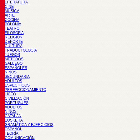
LITERATURA
CINE
MÚSICA
ARTE
COCINA
POLONIA
TEATRO
FILOSOFÍA
RELIGIÓN
DEPORTE
CULTURA
TRADUCTOLOGÍA
JUEGOS
METODOS
GALLEGO
ESPAÑOLES
NIÑOS
SECUNDARIA
ADULTOS
ESPECIFICOS
PERFECCIONAMIENTO
LICEO
CIVILIZACIÓN
PORTUGUÉS
ADULTOS
NIÑOS
CATALÁN
EUSKERA
GRAMÁTICA Y EJERCICIOS
ESPAÑOL
TEORÍA
COMUNICACIÓN