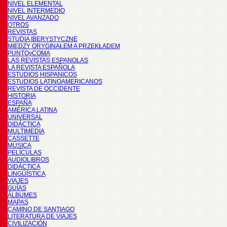
NIVEL ELEMENTAL
NIVEL INTERMEDIO
NIVEL AVANZADO
OTROS
REVISTAS
STUDIA IBERYSTYCZNE
MIĘDZY ORYGINAŁEM A PRZEKŁADEM
PUNTOyCOMA
LAS REVISTAS ESPANOLAS
LA REVISTA ESPAÑOLA
ESTUDIOS HISPANICOS
ESTUDIOS LATINOAMERICANOS
REVISTA DE OCCIDENTE
HISTORIA
ESPAÑA
AMÉRICA LATINA
UNIVERSAL
DIDÁCTICA
MULTIMEDIA
CASSETTE
MÚSICA
PELÍCULAS
AUDIOLIBROS
DIDÁCTICA
LINGÜÍSTICA
VIAJES
GUÍAS
ÁLBUMES
MAPAS
CAMINO DE SANTIAGO
LITERATURA DE VIAJES
CIVILIZACIÓN