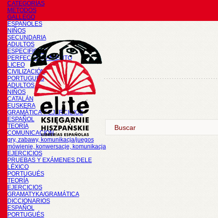
CATEGORÍAS
METODOS
GALLEGO
ESPAÑOLES
NIÑOS
SECUNDARIA
ADULTOS
ESPECIFICOS
PERFECCIONAMIENTO
LICEO
CIVILIZACIÓN
PORTUGUÉS
ADULTOS
NIÑOS
CATALÁN
EUSKERA
GRAMÁTICA Y EJERCICIOS
ESPAÑOL
TEORÍA
COMUNICACIÓN
gry, zabawy, komunikacja/juegos
mówienie, konwersacje, komunikacja
EJERCICIOS
PRUEBAS Y EXÁMENES DELE
LÉXICO
PORTUGUÉS
TEORÍA
EJERCICIOS
GRAMATYKA/GRAMÁTICA
DICCIONARIOS
ESPAÑOL
PORTUGUÉS