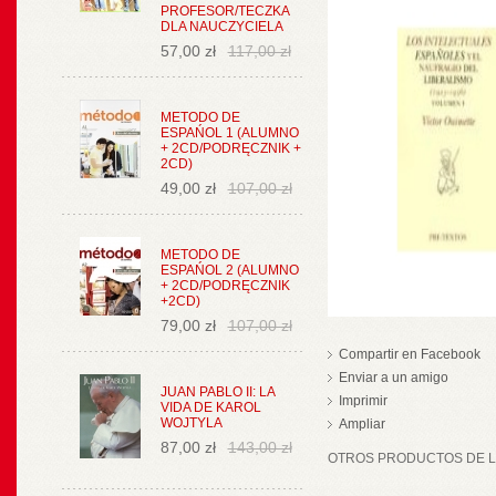
PROFESOR/TECZKA
DLA NAUCZYCIELA
57,00 zł
117,00 zł
METODO DE
ESPAŃOL 1 (ALUMNO
+ 2CD/PODRĘCZNIK +
2CD)
49,00 zł
107,00 zł
METODO DE
ESPAŃOL 2 (ALUMNO
+ 2CD/PODRĘCZNIK
+2CD)
79,00 zł
107,00 zł
Compartir en Facebook
Enviar a un amigo
JUAN PABLO II: LA
Imprimir
VIDA DE KAROL
WOJTYLA
Ampliar
87,00 zł
143,00 zł
OTROS PRODUCTOS DE LA