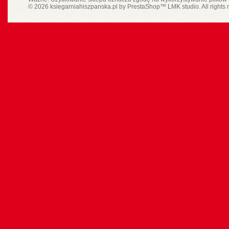
© 2026 ksiegarniahiszpanska.pl by
PrestaShop
™
LMK studio
. All rights