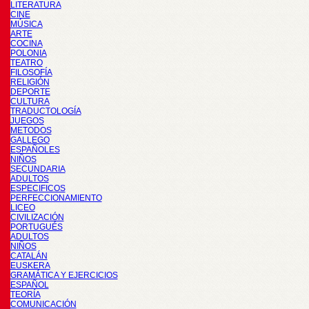
LITERATURA
CINE
MÚSICA
ARTE
COCINA
POLONIA
TEATRO
FILOSOFÍA
RELIGIÓN
DEPORTE
CULTURA
TRADUCTOLOGÍA
JUEGOS
METODOS
GALLEGO
ESPAÑOLES
NIÑOS
SECUNDARIA
ADULTOS
ESPECIFICOS
PERFECCIONAMIENTO
LICEO
CIVILIZACIÓN
PORTUGUÉS
ADULTOS
NIÑOS
CATALÁN
EUSKERA
GRAMÁTICA Y EJERCICIOS
ESPAÑOL
TEORÍA
COMUNICACIÓN