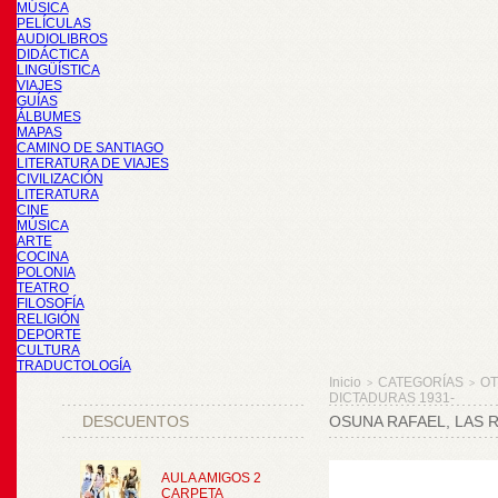
MÚSICA
PELÍCULAS
AUDIOLIBROS
DIDÁCTICA
LINGÜÍSTICA
VIAJES
GUÍAS
ÁLBUMES
MAPAS
CAMINO DE SANTIAGO
LITERATURA DE VIAJES
CIVILIZACIÓN
LITERATURA
CINE
MÚSICA
ARTE
COCINA
POLONIA
TEATRO
FILOSOFÍA
RELIGIÓN
DEPORTE
CULTURA
TRADUCTOLOGÍA
Inicio
CATEGORÍAS
O
>
>
DICTADURAS 1931-
DESCUENTOS
OSUNA RAFAEL, LAS 
AULA AMIGOS 2
CARPETA