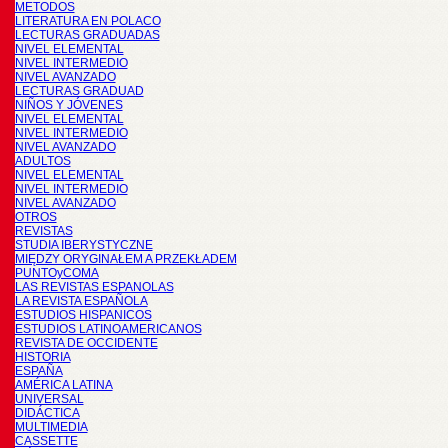
METODOS
LITERATURA EN POLACO
LECTURAS GRADUADAS
NIVEL ELEMENTAL
NIVEL INTERMEDIO
NIVEL AVANZADO
LECTURAS GRADUAD
NIÑOS Y JÓVENES
NIVEL ELEMENTAL
NIVEL INTERMEDIO
NIVEL AVANZADO
ADULTOS
NIVEL ELEMENTAL
NIVEL INTERMEDIO
NIVEL AVANZADO
OTROS
REVISTAS
STUDIA IBERYSTYCZNE
MIĘDZY ORYGINAŁEM A PRZEKŁADEM
PUNTOyCOMA
LAS REVISTAS ESPANOLAS
LA REVISTA ESPAÑOLA
ESTUDIOS HISPANICOS
ESTUDIOS LATINOAMERICANOS
REVISTA DE OCCIDENTE
HISTORIA
ESPAÑA
AMÉRICA LATINA
UNIVERSAL
DIDÁCTICA
MULTIMEDIA
CASSETTE