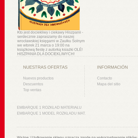
Kto jest dociekliwy i ciekawy Hiszpanii -
serdecznie zapraszamy do naszej
wrocławskiej księgarni w Zaułku Solnym
we wtorek 21 marca o 19:00 na
książkową fiestę z autorką ksiażki OLÉ!
HISZPANIA DLA DOCIEKLIWYCH!
NUESTRAS OFERTAS
INFORMACIÓN
Nuevos productos
Contacto
Descuentos
Mapa del sitio
Top ventas
EMBARQUE 1 ROZKŁAD MATERIAŁU
EMBARQUE 1 MODEL ROZKŁADU MAT.
Ważne: Użytkowanie sklepu oznacza zgodę na wykorzystywanie plików 