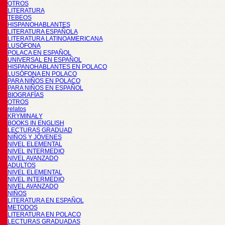
OTROS
LITERATURA
TEBEOS
HISPANOHABLANTES
LITERATURA ESPAÑOLA
LITERATURA LATINOAMERICANA
LUSÓFONA
POLACA EN ESPAÑOL
UNIVERSAL EN ESPAÑOL
HISPANOHABLANTES EN POLACO
LUSÓFONA EN POLACO
PARA NIÑOS EN POLACO
PARA NIÑOS EN ESPAÑOL
BIOGRAFÍAS
OTROS
relatos
KRYMINAŁY
BOOKS IN ENGLISH
LECTURAS GRADUAD
NIÑOS Y JÓVENES
NIVEL ELEMENTAL
NIVEL INTERMEDIO
NIVEL AVANZADO
ADULTOS
NIVEL ELEMENTAL
NIVEL INTERMEDIO
NIVEL AVANZADO
NIÑOS
LITERATURA EN ESPAÑOL
METODOS
LITERATURA EN POLACO
LECTURAS GRADUADAS