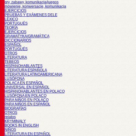
gry, zabawy, komunikacja/juegos
mówienie, konwersacje, komunikacja
EJERCICIOS
PRUEBAS Y EXÁMENES DELE
LÉXICO
PORTUGUÉS
TEORÍA
EJERCICIOS
GRAMATYKA/GRAMÁTICA
DICCIONARIOS
ESPAÑOL
PORTUGUÉS
OTROS
LITERATURA
TEBEOS
HISPANOHABLANTES
LITERATURA ESPAÑOLA
LITERATURA LATINOAMERICANA
LUSÓFONA
POLACA EN ESPAÑOL
UNIVERSAL EN ESPAÑOL
HISPANOHABLANTES EN POLACO
LUSÓFONA EN POLACO
PARA NIÑOS EN POLACO
PARA NIÑOS EN ESPAÑOL
BIOGRAFÍAS
OTROS
relatos
KRYMINAŁY
BOOKS IN ENGLISH
NIÑOS
LITERATURA EN ESPAÑOL