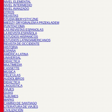
NIVEL ELEMENTAL
NIVEL INTERMEDIO
NIVEL AVANZADO
OTROS
REVISTAS
STUDIA IBERYSTYCZNE
MIĘDZY ORYGINAŁEM A PRZEKŁADEM
PUNTOyCOMA
LAS REVISTAS ESPANOLAS
LA REVISTA ESPAÑOLA
ESTUDIOS HISPANICOS
ESTUDIOS LATINOAMERICANOS
REVISTA DE OCCIDENTE
HISTORIA
ESPAÑA
AMÉRICA LATINA
UNIVERSAL
DIDÁCTICA
MULTIMEDIA
CASSETTE
MÚSICA
PELÍCULAS
AUDIOLIBROS
DIDÁCTICA
LINGÜÍSTICA
VIAJES
GUÍAS
ÁLBUMES
MAPAS
CAMINO DE SANTIAGO
LITERATURA DE VIAJES
CIVILIZACIÓN