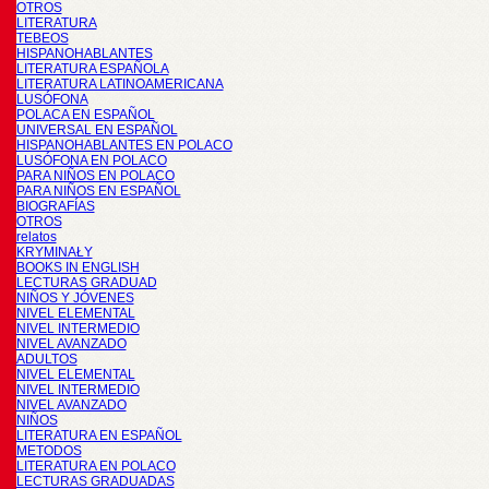
OTROS
LITERATURA
TEBEOS
HISPANOHABLANTES
LITERATURA ESPAÑOLA
LITERATURA LATINOAMERICANA
LUSÓFONA
POLACA EN ESPAÑOL
UNIVERSAL EN ESPAÑOL
HISPANOHABLANTES EN POLACO
LUSÓFONA EN POLACO
PARA NIÑOS EN POLACO
PARA NIÑOS EN ESPAÑOL
BIOGRAFÍAS
OTROS
relatos
KRYMINAŁY
BOOKS IN ENGLISH
LECTURAS GRADUAD
NIÑOS Y JÓVENES
NIVEL ELEMENTAL
NIVEL INTERMEDIO
NIVEL AVANZADO
ADULTOS
NIVEL ELEMENTAL
NIVEL INTERMEDIO
NIVEL AVANZADO
NIÑOS
LITERATURA EN ESPAÑOL
METODOS
LITERATURA EN POLACO
LECTURAS GRADUADAS