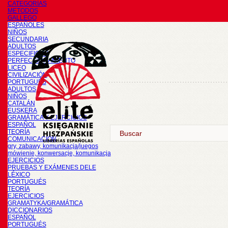
CATEGORÍAS
METODOS
GALLEGO
ESPAÑOLES
NIÑOS
SECUNDARIA
ADULTOS
ESPECIFICOS
PERFECCIONAMIENTO
LICEO
CIVILIZACIÓN
PORTUGUÉS
ADULTOS
NIÑOS
CATALÁN
EUSKERA
GRAMÁTICA Y EJERCICIOS
ESPAÑOL
TEORÍA
COMUNICACIÓN
gry, zabawy, komunikacja/juegos
mówienie, konwersacje, komunikacja
EJERCICIOS
PRUEBAS Y EXÁMENES DELE
LÉXICO
PORTUGUÉS
TEORÍA
EJERCICIOS
GRAMATYKA/GRAMÁTICA
DICCIONARIOS
ESPAÑOL
PORTUGUÉS