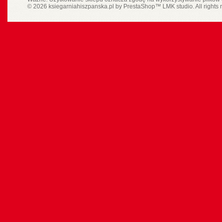
© 2026 ksiegarniahiszpanska.pl by
PrestaShop
™
LMK studio
. All rights