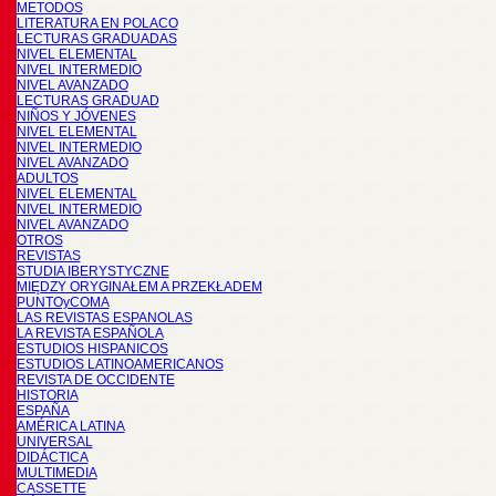
METODOS
LITERATURA EN POLACO
LECTURAS GRADUADAS
NIVEL ELEMENTAL
NIVEL INTERMEDIO
NIVEL AVANZADO
LECTURAS GRADUAD
NIÑOS Y JÓVENES
NIVEL ELEMENTAL
NIVEL INTERMEDIO
NIVEL AVANZADO
ADULTOS
NIVEL ELEMENTAL
NIVEL INTERMEDIO
NIVEL AVANZADO
OTROS
REVISTAS
STUDIA IBERYSTYCZNE
MIĘDZY ORYGINAŁEM A PRZEKŁADEM
PUNTOyCOMA
LAS REVISTAS ESPANOLAS
LA REVISTA ESPAÑOLA
ESTUDIOS HISPANICOS
ESTUDIOS LATINOAMERICANOS
REVISTA DE OCCIDENTE
HISTORIA
ESPAÑA
AMÉRICA LATINA
UNIVERSAL
DIDÁCTICA
MULTIMEDIA
CASSETTE