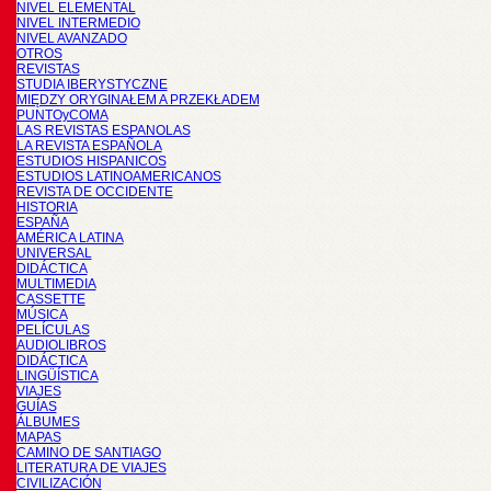
NIVEL ELEMENTAL
NIVEL INTERMEDIO
NIVEL AVANZADO
OTROS
REVISTAS
STUDIA IBERYSTYCZNE
MIĘDZY ORYGINAŁEM A PRZEKŁADEM
PUNTOyCOMA
LAS REVISTAS ESPANOLAS
LA REVISTA ESPAÑOLA
ESTUDIOS HISPANICOS
ESTUDIOS LATINOAMERICANOS
REVISTA DE OCCIDENTE
HISTORIA
ESPAÑA
AMÉRICA LATINA
UNIVERSAL
DIDÁCTICA
MULTIMEDIA
CASSETTE
MÚSICA
PELÍCULAS
AUDIOLIBROS
DIDÁCTICA
LINGÜÍSTICA
VIAJES
GUÍAS
ÁLBUMES
MAPAS
CAMINO DE SANTIAGO
LITERATURA DE VIAJES
CIVILIZACIÓN