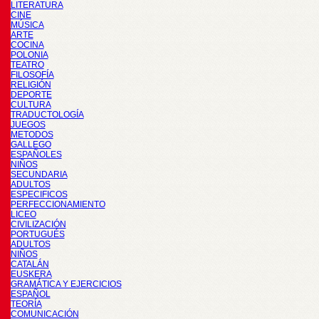
LITERATURA
CINE
MÚSICA
ARTE
COCINA
POLONIA
TEATRO
FILOSOFÍA
RELIGIÓN
DEPORTE
CULTURA
TRADUCTOLOGÍA
JUEGOS
METODOS
GALLEGO
ESPAÑOLES
NIÑOS
SECUNDARIA
ADULTOS
ESPECIFICOS
PERFECCIONAMIENTO
LICEO
CIVILIZACIÓN
PORTUGUÉS
ADULTOS
NIÑOS
CATALÁN
EUSKERA
GRAMÁTICA Y EJERCICIOS
ESPAÑOL
TEORÍA
COMUNICACIÓN