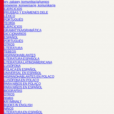
gry, zabawy, komunikacja/juegos
mówienie, konwersacje, komunikacja
EJERCICIOS
PRUEBAS Y EXÁMENES DELE
LÉXICO
PORTUGUÉS
TEORÍA
EJERCICIOS
GRAMATYKA/GRAMÁTICA
DICCIONARIOS
ESPAÑOL
PORTUGUÉS
OTROS
LITERATURA
TEBEOS
HISPANOHABLANTES
LITERATURA ESPAÑOLA
LITERATURA LATINOAMERICANA
LUSÓFONA
POLACA EN ESPAÑOL
UNIVERSAL EN ESPAÑOL
HISPANOHABLANTES EN POLACO
LUSÓFONA EN POLACO
PARA NIÑOS EN POLACO
PARA NIÑOS EN ESPAÑOL
BIOGRAFÍAS
OTROS
relatos
KRYMINAŁY
BOOKS IN ENGLISH
NIÑOS
LITERATURA EN ESPAÑOL