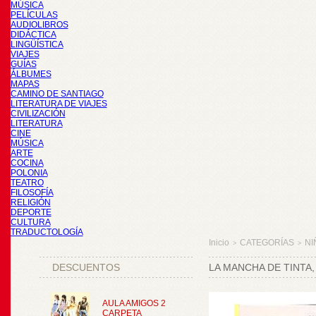
MÚSICA
PELÍCULAS
AUDIOLIBROS
DIDÁCTICA
LINGÜÍSTICA
VIAJES
GUÍAS
ÁLBUMES
MAPAS
CAMINO DE SANTIAGO
LITERATURA DE VIAJES
CIVILIZACIÓN
LITERATURA
CINE
MÚSICA
ARTE
COCINA
POLONIA
TEATRO
FILOSOFÍA
RELIGIÓN
DEPORTE
CULTURA
TRADUCTOLOGÍA
Inicio
CATEGORÍAS
NI
>
>
DESCUENTOS
LA MANCHA DE TINTA,
AULA AMIGOS 2
CARPETA