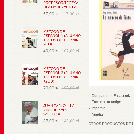
PROFESOR/TECZKA
DLA NAUCZYCIELA
57,00 zł
117,00 zł
METODO DE
ESPAŃOL 1 (ALUMNO
+ 2CD/PODRĘCZNIK +
2CD)
49,00 zł
107,00 zł
METODO DE
ESPAŃOL 2 (ALUMNO
+ 2CD/PODRĘCZNIK
+2CD)
79,00 zł
107,00 zł
Compartir en Facebook
Enviar a un amigo
JUAN PABLO II: LA
Imprimir
VIDA DE KAROL
WOJTYLA
Ampliar
87,00 zł
143,00 zł
OTROS PRODUCTOS DE LA