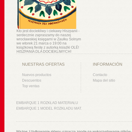
Kto jest dociekliwy i ciekawy Hiszpanii -
serdecznie zapraszamy do naszej
wrocławskiej księgarni w Zaułku Solnym
we wtorek 21 marca o 19:00 na
książkową fiestę z autorką ksiażki OLÉ!
HISZPANIA DLA DOCIEKLIWYCH!
NUESTRAS OFERTAS
INFORMACIÓN
Nuevos productos
Contacto
Descuentos
Mapa del sitio
Top ventas
EMBARQUE 1 ROZKŁAD MATERIAŁU
EMBARQUE 1 MODEL ROZKŁADU MAT.
Ważne: Użytkowanie sklepu oznacza zgodę na wykorzystywanie plików 