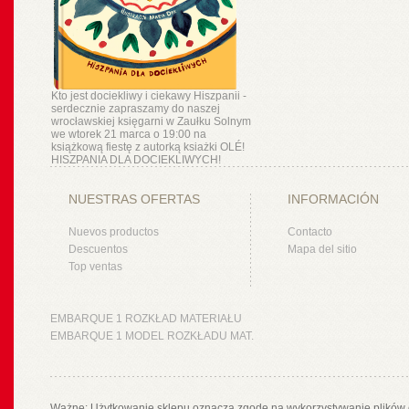
Kto jest dociekliwy i ciekawy Hiszpanii -
serdecznie zapraszamy do naszej
wrocławskiej księgarni w Zaułku Solnym
we wtorek 21 marca o 19:00 na
książkową fiestę z autorką ksiażki OLÉ!
HISZPANIA DLA DOCIEKLIWYCH!
NUESTRAS OFERTAS
INFORMACIÓN
Nuevos productos
Contacto
Descuentos
Mapa del sitio
Top ventas
EMBARQUE 1 ROZKŁAD MATERIAŁU
EMBARQUE 1 MODEL ROZKŁADU MAT.
Ważne: Użytkowanie sklepu oznacza zgodę na wykorzystywanie plików 