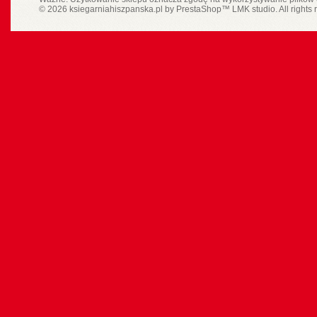
© 2026 ksiegarniahiszpanska.pl by
PrestaShop
™
LMK studio
. All rights