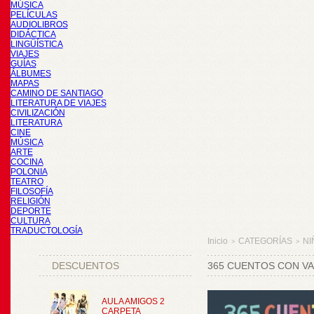
MÚSICA
PELÍCULAS
AUDIOLIBROS
DIDÁCTICA
LINGÜÍSTICA
VIAJES
GUÍAS
ÁLBUMES
MAPAS
CAMINO DE SANTIAGO
LITERATURA DE VIAJES
CIVILIZACIÓN
LITERATURA
CINE
MÚSICA
ARTE
COCINA
POLONIA
TEATRO
FILOSOFÍA
RELIGIÓN
DEPORTE
CULTURA
TRADUCTOLOGÍA
Inicio
CATEGORÍAS
NI
>
>
DESCUENTOS
365 CUENTOS CON V
AULA AMIGOS 2
CARPETA