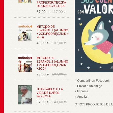
PROFESOR/TECZKA
DLA NAUCZYCIELA
57,00 zł
117,00 zł
METODO DE
ESPAŃOL 1 (ALUMNO
+ 2CD/PODRĘCZNIK +
2CD)
49,00 zł
107,00 zł
METODO DE
ESPAŃOL 2 (ALUMNO
+ 2CD/PODRĘCZNIK
+2CD)
79,00 zł
107,00 zł
Compartir en Facebook
Enviar a un amigo
JUAN PABLO II: LA
Imprimir
VIDA DE KAROL
WOJTYLA
Ampliar
87,00 zł
143,00 zł
OTROS PRODUCTOS DE LA