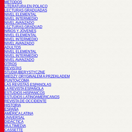
METODOS
LITERATURA EN POLACO
LECTURAS GRADUADAS
NIVEL ELEMENTAL
NIVEL INTERMEDIO
NIVEL AVANZADO
LECTURAS GRADUAD
NIÑOS Y JÓVENES
NIVEL ELEMENTAL
NIVEL INTERMEDIO
NIVEL AVANZADO
ADULTOS
NIVEL ELEMENTAL
NIVEL INTERMEDIO
NIVEL AVANZADO
OTROS
REVISTAS
STUDIA IBERYSTYCZNE
MIĘDZY ORYGINAŁEM A PRZEKŁADEM
PUNTOyCOMA
LAS REVISTAS ESPANOLAS
LA REVISTA ESPAÑOLA
ESTUDIOS HISPANICOS
ESTUDIOS LATINOAMERICANOS
REVISTA DE OCCIDENTE
HISTORIA
ESPAÑA
AMÉRICA LATINA
UNIVERSAL
DIDÁCTICA
MULTIMEDIA
CASSETTE