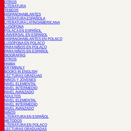
OTROS
LITERATURA
TEBEOS
HISPANOHABLANTES
LITERATURA ESPAÑOLA
LITERATURA LATINOAMERICANA
LUSÓFONA
POLACA EN ESPAÑOL
UNIVERSAL EN ESPAÑOL
HISPANOHABLANTES EN POLACO
LUSÓFONA EN POLACO
PARA NIÑOS EN POLACO
PARA NIÑOS EN ESPAÑOL
BIOGRAFÍAS
OTROS
relatos
KRYMINAŁY
BOOKS IN ENGLISH
LECTURAS GRADUAD
NIÑOS Y JÓVENES
NIVEL ELEMENTAL
NIVEL INTERMEDIO
NIVEL AVANZADO
ADULTOS
NIVEL ELEMENTAL
NIVEL INTERMEDIO
NIVEL AVANZADO
NIÑOS
LITERATURA EN ESPAÑOL
METODOS
LITERATURA EN POLACO
LECTURAS GRADUADAS