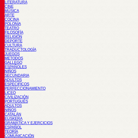
LITERATURA
CINE
MÚSICA
ARTE
COCINA
POLONIA
TEATRO
FILOSOFÍA
RELIGIÓN
DEPORTE
CULTURA
TRADUCTOLOGÍA
JUEGOS
METODOS
GALLEGO
ESPAÑOLES
NIÑOS
SECUNDARIA
ADULTOS
ESPECIFICOS
PERFECCIONAMIENTO
LICEO
CIVILIZACIÓN
PORTUGUÉS
ADULTOS
NIÑOS
CATALÁN
EUSKERA
GRAMÁTICA Y EJERCICIOS
ESPAÑOL
TEORÍA
COMUNICACIÓN