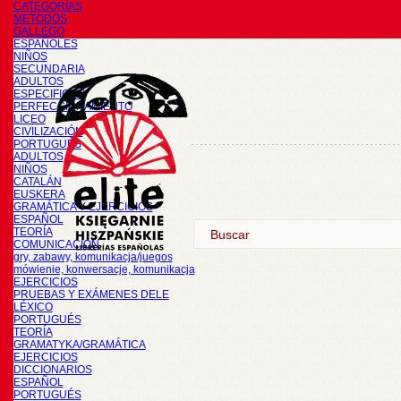
CATEGORÍAS
METODOS
GALLEGO
ESPAÑOLES
NIÑOS
SECUNDARIA
ADULTOS
ESPECIFICOS
PERFECCIONAMIENTO
LICEO
CIVILIZACIÓN
PORTUGUÉS
ADULTOS
NIÑOS
CATALÁN
EUSKERA
GRAMÁTICA Y EJERCICIOS
ESPAÑOL
TEORÍA
COMUNICACIÓN
gry, zabawy, komunikacja/juegos
mówienie, konwersacje, komunikacja
EJERCICIOS
PRUEBAS Y EXÁMENES DELE
LÉXICO
PORTUGUÉS
TEORÍA
GRAMATYKA/GRAMÁTICA
EJERCICIOS
DICCIONARIOS
ESPAÑOL
PORTUGUÉS