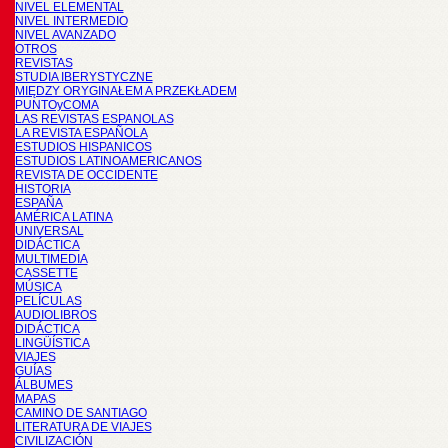
NIVEL ELEMENTAL
NIVEL INTERMEDIO
NIVEL AVANZADO
OTROS
REVISTAS
STUDIA IBERYSTYCZNE
MIĘDZY ORYGINAŁEM A PRZEKŁADEM
PUNTOyCOMA
LAS REVISTAS ESPANOLAS
LA REVISTA ESPAÑOLA
ESTUDIOS HISPANICOS
ESTUDIOS LATINOAMERICANOS
REVISTA DE OCCIDENTE
HISTORIA
ESPAÑA
AMÉRICA LATINA
UNIVERSAL
DIDÁCTICA
MULTIMEDIA
CASSETTE
MÚSICA
PELÍCULAS
AUDIOLIBROS
DIDÁCTICA
LINGÜÍSTICA
VIAJES
GUÍAS
ÁLBUMES
MAPAS
CAMINO DE SANTIAGO
LITERATURA DE VIAJES
CIVILIZACIÓN