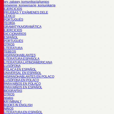
gry, zabawy, komunikacja/juegos
mówienie, konwersacje, komunikacja
EJERCICIOS
PRUEBAS Y EXÁMENES DELE
LÉXICO
PORTUGUÉS
TEORÍA
GRAMATYKA/GRAMÁTICA
EJERCICIOS
DICCIONARIOS
ESPAÑOL
PORTUGUÉS
OTROS
LITERATURA
TEBEOS
HISPANOHABLANTES
LITERATURA ESPAÑOLA
LITERATURA LATINOAMERICANA
LUSÓFONA
POLACA EN ESPAÑOL
UNIVERSAL EN ESPAÑOL
HISPANOHABLANTES EN POLACO
LUSÓFONA EN POLACO
PARA NIÑOS EN POLACO
PARA NIÑOS EN ESPAÑOL
BIOGRAFÍAS
OTROS
relatos
KRYMINAŁY
BOOKS IN ENGLISH
NIÑOS
LITERATURA EN ESPAÑOL