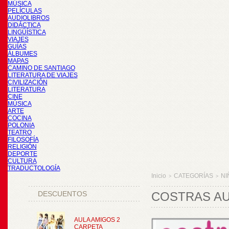
MÚSICA
PELÍCULAS
AUDIOLIBROS
DIDÁCTICA
LINGÜÍSTICA
VIAJES
GUÍAS
ÁLBUMES
MAPAS
CAMINO DE SANTIAGO
LITERATURA DE VIAJES
CIVILIZACIÓN
LITERATURA
CINE
MÚSICA
ARTE
COCINA
POLONIA
TEATRO
FILOSOFÍA
RELIGIÓN
DEPORTE
CULTURA
TRADUCTOLOGÍA
Inicio
CATEGORÍAS
NI
>
>
DESCUENTOS
COSTRAS AU
AULA AMIGOS 2
CARPETA