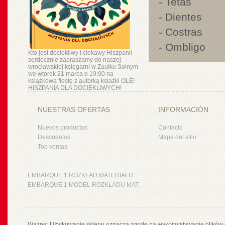
- Tetas
- Dientes
- Costras
- Ombligo
Kto jest dociekliwy i ciekawy Hiszpanii -
serdecznie zapraszamy do naszej
wrocławskiej księgarni w Zaułku Solnym
we wtorek 21 marca o 19:00 na
książkową fiestę z autorką ksiażki OLÉ!
HISZPANIA DLA DOCIEKLIWYCH!
NUESTRAS OFERTAS
INFORMACIÓN
Nuevos productos
Contacto
Descuentos
Mapa del sitio
Top ventas
EMBARQUE 1 ROZKŁAD MATERIAŁU
EMBARQUE 1 MODEL ROZKŁADU MAT.
Ważne: Użytkowanie sklepu oznacza zgodę na wykorzystywanie plików 