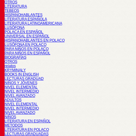
OTROS
LITERATURA
TEBEOS
HISPANOHABLANTES
LITERATURA ESPAÑOLA
LITERATURA LATINOAMERICANA
LUSÓFONA
POLACA EN ESPAÑOL
UNIVERSAL EN ESPAÑOL
HISPANOHABLANTES EN POLACO
LUSÓFONA EN POLACO
PARA NIÑOS EN POLACO
PARA NIÑOS EN ESPAÑOL
BIOGRAFÍAS
OTROS
relatos
KRYMINAŁY
BOOKS IN ENGLISH
LECTURAS GRADUAD
NIÑOS Y JÓVENES
NIVEL ELEMENTAL
NIVEL INTERMEDIO
NIVEL AVANZADO
ADULTOS
NIVEL ELEMENTAL
NIVEL INTERMEDIO
NIVEL AVANZADO
NIÑOS
LITERATURA EN ESPAÑOL
METODOS
LITERATURA EN POLACO
LECTURAS GRADUADAS