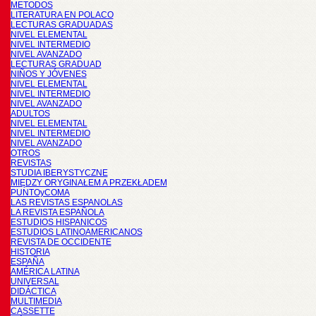
METODOS
LITERATURA EN POLACO
LECTURAS GRADUADAS
NIVEL ELEMENTAL
NIVEL INTERMEDIO
NIVEL AVANZADO
LECTURAS GRADUAD
NIÑOS Y JÓVENES
NIVEL ELEMENTAL
NIVEL INTERMEDIO
NIVEL AVANZADO
ADULTOS
NIVEL ELEMENTAL
NIVEL INTERMEDIO
NIVEL AVANZADO
OTROS
REVISTAS
STUDIA IBERYSTYCZNE
MIĘDZY ORYGINAŁEM A PRZEKŁADEM
PUNTOyCOMA
LAS REVISTAS ESPANOLAS
LA REVISTA ESPAÑOLA
ESTUDIOS HISPANICOS
ESTUDIOS LATINOAMERICANOS
REVISTA DE OCCIDENTE
HISTORIA
ESPAÑA
AMÉRICA LATINA
UNIVERSAL
DIDÁCTICA
MULTIMEDIA
CASSETTE