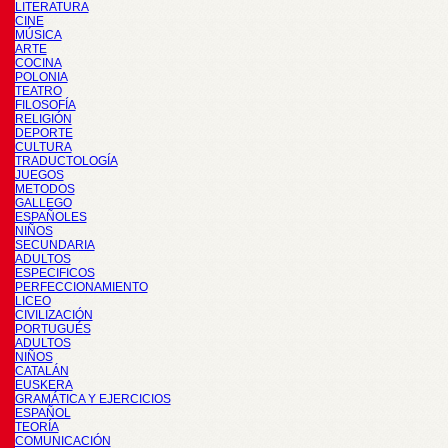
LITERATURA
CINE
MÚSICA
ARTE
COCINA
POLONIA
TEATRO
FILOSOFÍA
RELIGIÓN
DEPORTE
CULTURA
TRADUCTOLOGÍA
JUEGOS
METODOS
GALLEGO
ESPAÑOLES
NIÑOS
SECUNDARIA
ADULTOS
ESPECIFICOS
PERFECCIONAMIENTO
LICEO
CIVILIZACIÓN
PORTUGUÉS
ADULTOS
NIÑOS
CATALÁN
EUSKERA
GRAMÁTICA Y EJERCICIOS
ESPAÑOL
TEORÍA
COMUNICACIÓN