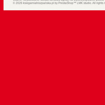
© 2026 ksiegarniahiszpanska.pl by
PrestaShop
™
LMK studio
. All rights