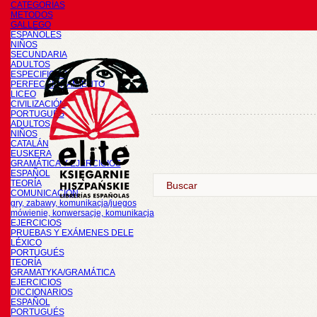
CATEGORÍAS
METODOS
GALLEGO
ESPAÑOLES
NIÑOS
SECUNDARIA
ADULTOS
ESPECIFICOS
PERFECCIONAMIENTO
LICEO
CIVILIZACIÓN
PORTUGUÉS
ADULTOS
NIÑOS
CATALÁN
EUSKERA
GRAMÁTICA Y EJERCICIOS
ESPAÑOL
TEORÍA
COMUNICACIÓN
gry, zabawy, komunikacja/juegos
mówienie, konwersacje, komunikacja
EJERCICIOS
PRUEBAS Y EXÁMENES DELE
LÉXICO
PORTUGUÉS
TEORÍA
GRAMATYKA/GRAMÁTICA
EJERCICIOS
DICCIONARIOS
ESPAÑOL
PORTUGUÉS