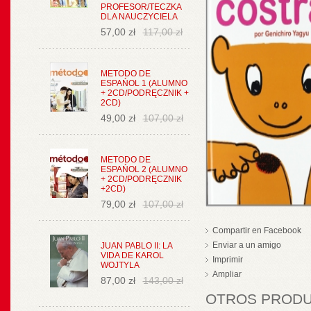
PROFESOR/TECZKA
DLA NAUCZYCIELA
57,00 zł
117,00 zł
METODO DE
ESPAŃOL 1 (ALUMNO
+ 2CD/PODRĘCZNIK +
2CD)
49,00 zł
107,00 zł
METODO DE
ESPAŃOL 2 (ALUMNO
+ 2CD/PODRĘCZNIK
+2CD)
79,00 zł
107,00 zł
Compartir en Facebook
Enviar a un amigo
JUAN PABLO II: LA
VIDA DE KAROL
Imprimir
WOJTYLA
Ampliar
87,00 zł
143,00 zł
OTROS PRODUC