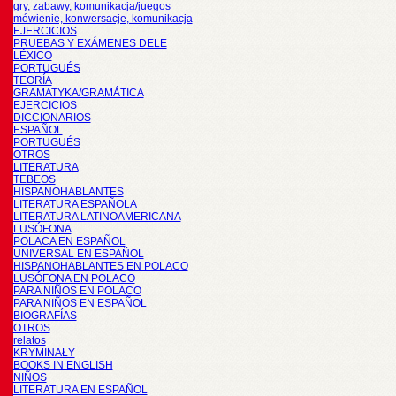
gry, zabawy, komunikacja/juegos
mówienie, konwersacje, komunikacja
EJERCICIOS
PRUEBAS Y EXÁMENES DELE
LÉXICO
PORTUGUÉS
TEORÍA
GRAMATYKA/GRAMÁTICA
EJERCICIOS
DICCIONARIOS
ESPAÑOL
PORTUGUÉS
OTROS
LITERATURA
TEBEOS
HISPANOHABLANTES
LITERATURA ESPAÑOLA
LITERATURA LATINOAMERICANA
LUSÓFONA
POLACA EN ESPAÑOL
UNIVERSAL EN ESPAÑOL
HISPANOHABLANTES EN POLACO
LUSÓFONA EN POLACO
PARA NIÑOS EN POLACO
PARA NIÑOS EN ESPAÑOL
BIOGRAFÍAS
OTROS
relatos
KRYMINAŁY
BOOKS IN ENGLISH
NIÑOS
LITERATURA EN ESPAÑOL