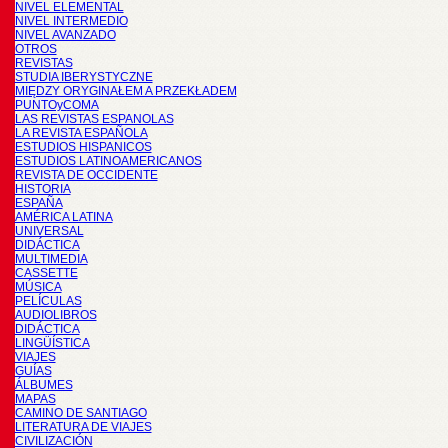
NIVEL ELEMENTAL
NIVEL INTERMEDIO
NIVEL AVANZADO
OTROS
REVISTAS
STUDIA IBERYSTYCZNE
MIĘDZY ORYGINAŁEM A PRZEKŁADEM
PUNTOyCOMA
LAS REVISTAS ESPANOLAS
LA REVISTA ESPAÑOLA
ESTUDIOS HISPANICOS
ESTUDIOS LATINOAMERICANOS
REVISTA DE OCCIDENTE
HISTORIA
ESPAÑA
AMÉRICA LATINA
UNIVERSAL
DIDÁCTICA
MULTIMEDIA
CASSETTE
MÚSICA
PELÍCULAS
AUDIOLIBROS
DIDÁCTICA
LINGÜÍSTICA
VIAJES
GUÍAS
ÁLBUMES
MAPAS
CAMINO DE SANTIAGO
LITERATURA DE VIAJES
CIVILIZACIÓN