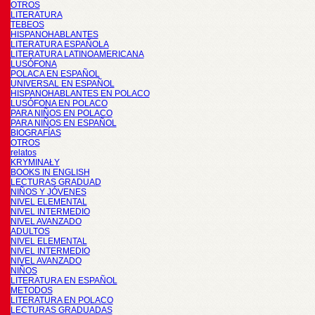
OTROS
LITERATURA
TEBEOS
HISPANOHABLANTES
LITERATURA ESPAÑOLA
LITERATURA LATINOAMERICANA
LUSÓFONA
POLACA EN ESPAÑOL
UNIVERSAL EN ESPAÑOL
HISPANOHABLANTES EN POLACO
LUSÓFONA EN POLACO
PARA NIÑOS EN POLACO
PARA NIÑOS EN ESPAÑOL
BIOGRAFÍAS
OTROS
relatos
KRYMINAŁY
BOOKS IN ENGLISH
LECTURAS GRADUAD
NIÑOS Y JÓVENES
NIVEL ELEMENTAL
NIVEL INTERMEDIO
NIVEL AVANZADO
ADULTOS
NIVEL ELEMENTAL
NIVEL INTERMEDIO
NIVEL AVANZADO
NIÑOS
LITERATURA EN ESPAÑOL
METODOS
LITERATURA EN POLACO
LECTURAS GRADUADAS