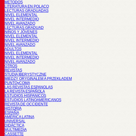
METODOS
LITERATURA EN POLACO
LECTURAS GRADUADAS
NIVEL ELEMENTAL
NIVEL INTERMEDIO
NIVEL AVANZADO
LECTURAS GRADUAD
NIÑOS Y JÓVENES
NIVEL ELEMENTAL
NIVEL INTERMEDIO
NIVEL AVANZADO
ADULTOS
NIVEL ELEMENTAL
NIVEL INTERMEDIO
NIVEL AVANZADO
OTROS
REVISTAS
STUDIA IBERYSTYCZNE
MIĘDZY ORYGINAŁEM A PRZEKŁADEM
PUNTOyCOMA
LAS REVISTAS ESPANOLAS
LA REVISTA ESPAÑOLA
ESTUDIOS HISPANICOS
ESTUDIOS LATINOAMERICANOS
REVISTA DE OCCIDENTE
HISTORIA
ESPAÑA
AMÉRICA LATINA
UNIVERSAL
DIDÁCTICA
MULTIMEDIA
CASSETTE