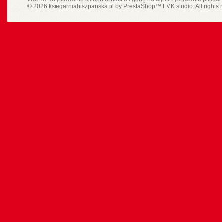
© 2026 ksiegarniahiszpanska.pl by
PrestaShop
™
LMK studio
. All rights