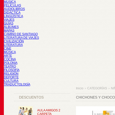
MÚSICA
PELÍCULAS
AUDIOLIBROS
DIDÁCTICA
LINGÜÍSTICA
VIAJES
GUÍAS
ÁLBUMES
MAPAS
CAMINO DE SANTIAGO
LITERATURA DE VIAJES
CIVILIZACIÓN
LITERATURA
CINE
MÚSICA
ARTE
COCINA
POLONIA
TEATRO
FILOSOFÍA
RELIGIÓN
DEPORTE
CULTURA
TRADUCTOLOGÍA
Inicio
CATEGORÍAS
NI
>
>
DESCUENTOS
CHICHONES Y CHOCO
AULA AMIGOS 2
CARPETA