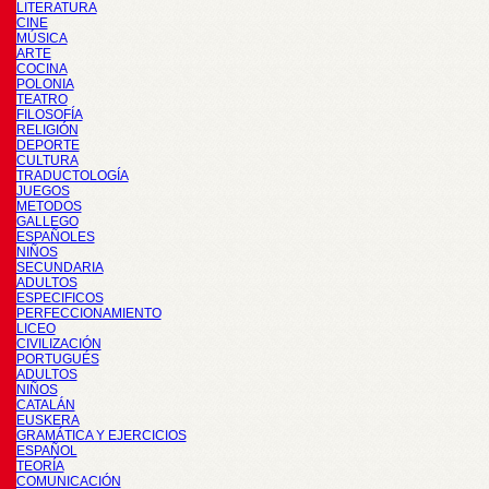
LITERATURA
CINE
MÚSICA
ARTE
COCINA
POLONIA
TEATRO
FILOSOFÍA
RELIGIÓN
DEPORTE
CULTURA
TRADUCTOLOGÍA
JUEGOS
METODOS
GALLEGO
ESPAÑOLES
NIÑOS
SECUNDARIA
ADULTOS
ESPECIFICOS
PERFECCIONAMIENTO
LICEO
CIVILIZACIÓN
PORTUGUÉS
ADULTOS
NIÑOS
CATALÁN
EUSKERA
GRAMÁTICA Y EJERCICIOS
ESPAÑOL
TEORÍA
COMUNICACIÓN