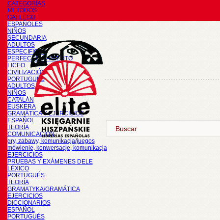
CATEGORÍAS
METODOS
GALLEGO
ESPAÑOLES
NIÑOS
SECUNDARIA
ADULTOS
ESPECIFICOS
PERFECCIONAMIENTO
LICEO
CIVILIZACIÓN
PORTUGUÉS
ADULTOS
NIÑOS
CATALÁN
EUSKERA
GRAMÁTICA Y EJERCICIOS
ESPAÑOL
TEORÍA
COMUNICACIÓN
gry, zabawy, komunikacja/juegos
mówienie, konwersacje, komunikacja
EJERCICIOS
PRUEBAS Y EXÁMENES DELE
LÉXICO
PORTUGUÉS
TEORÍA
GRAMATYKA/GRAMÁTICA
EJERCICIOS
DICCIONARIOS
ESPAÑOL
PORTUGUÉS