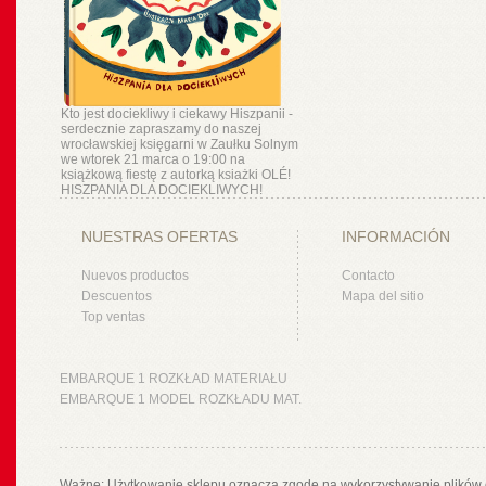
Kto jest dociekliwy i ciekawy Hiszpanii -
serdecznie zapraszamy do naszej
wrocławskiej księgarni w Zaułku Solnym
we wtorek 21 marca o 19:00 na
książkową fiestę z autorką ksiażki OLÉ!
HISZPANIA DLA DOCIEKLIWYCH!
NUESTRAS OFERTAS
INFORMACIÓN
Nuevos productos
Contacto
Descuentos
Mapa del sitio
Top ventas
EMBARQUE 1 ROZKŁAD MATERIAŁU
EMBARQUE 1 MODEL ROZKŁADU MAT.
Ważne: Użytkowanie sklepu oznacza zgodę na wykorzystywanie plików 