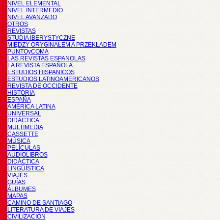
NIVEL ELEMENTAL
NIVEL INTERMEDIO
NIVEL AVANZADO
OTROS
REVISTAS
STUDIA IBERYSTYCZNE
MIĘDZY ORYGINAŁEM A PRZEKŁADEM
PUNTOyCOMA
LAS REVISTAS ESPANOLAS
LA REVISTA ESPAÑOLA
ESTUDIOS HISPANICOS
ESTUDIOS LATINOAMERICANOS
REVISTA DE OCCIDENTE
HISTORIA
ESPAÑA
AMÉRICA LATINA
UNIVERSAL
DIDÁCTICA
MULTIMEDIA
CASSETTE
MÚSICA
PELÍCULAS
AUDIOLIBROS
DIDÁCTICA
LINGÜÍSTICA
VIAJES
GUÍAS
ÁLBUMES
MAPAS
CAMINO DE SANTIAGO
LITERATURA DE VIAJES
CIVILIZACIÓN