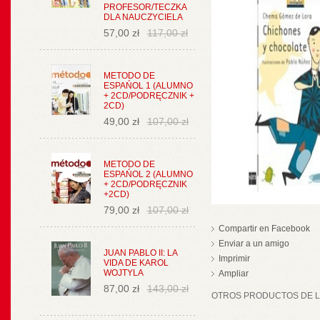
PROFESOR/TECZKA
DLA NAUCZYCIELA
57,00 zł
117,00 zł
METODO DE
ESPAŃOL 1 (ALUMNO
+ 2CD/PODRĘCZNIK +
2CD)
49,00 zł
107,00 zł
METODO DE
ESPAŃOL 2 (ALUMNO
+ 2CD/PODRĘCZNIK
+2CD)
79,00 zł
107,00 zł
Compartir en Facebook
Enviar a un amigo
JUAN PABLO II: LA
Imprimir
VIDA DE KAROL
WOJTYLA
Ampliar
87,00 zł
143,00 zł
OTROS PRODUCTOS DE LA