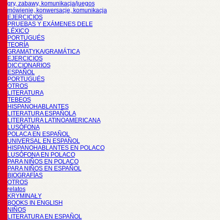
gry, zabawy, komunikacja/juegos
mówienie, konwersacje, komunikacja
EJERCICIOS
PRUEBAS Y EXÁMENES DELE
LÉXICO
PORTUGUÉS
TEORÍA
GRAMATYKA/GRAMÁTICA
EJERCICIOS
DICCIONARIOS
ESPAÑOL
PORTUGUÉS
OTROS
LITERATURA
TEBEOS
HISPANOHABLANTES
LITERATURA ESPAÑOLA
LITERATURA LATINOAMERICANA
LUSÓFONA
POLACA EN ESPAÑOL
UNIVERSAL EN ESPAÑOL
HISPANOHABLANTES EN POLACO
LUSÓFONA EN POLACO
PARA NIÑOS EN POLACO
PARA NIÑOS EN ESPAÑOL
BIOGRAFÍAS
OTROS
relatos
KRYMINAŁY
BOOKS IN ENGLISH
NIÑOS
LITERATURA EN ESPAÑOL