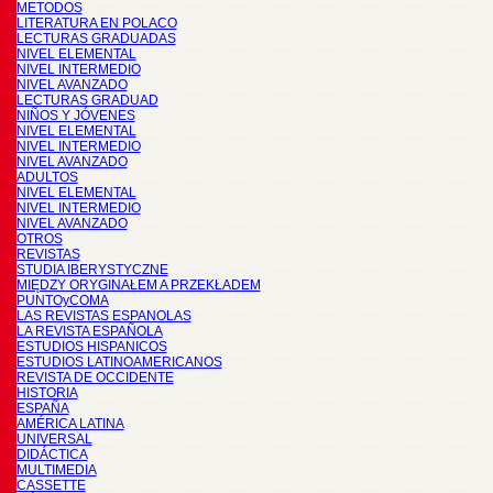
METODOS
LITERATURA EN POLACO
LECTURAS GRADUADAS
NIVEL ELEMENTAL
NIVEL INTERMEDIO
NIVEL AVANZADO
LECTURAS GRADUAD
NIÑOS Y JÓVENES
NIVEL ELEMENTAL
NIVEL INTERMEDIO
NIVEL AVANZADO
ADULTOS
NIVEL ELEMENTAL
NIVEL INTERMEDIO
NIVEL AVANZADO
OTROS
REVISTAS
STUDIA IBERYSTYCZNE
MIĘDZY ORYGINAŁEM A PRZEKŁADEM
PUNTOyCOMA
LAS REVISTAS ESPANOLAS
LA REVISTA ESPAÑOLA
ESTUDIOS HISPANICOS
ESTUDIOS LATINOAMERICANOS
REVISTA DE OCCIDENTE
HISTORIA
ESPAÑA
AMÉRICA LATINA
UNIVERSAL
DIDÁCTICA
MULTIMEDIA
CASSETTE