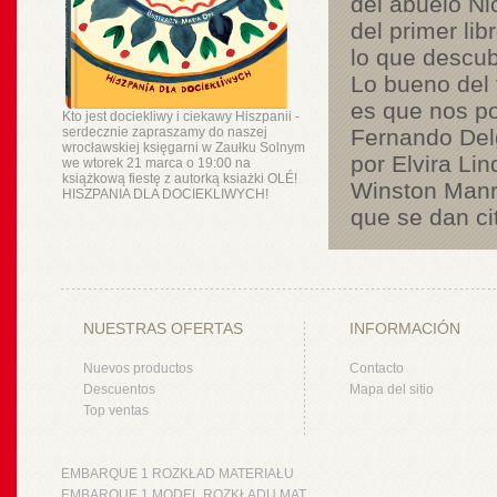
del abuelo Ni
del primer li
lo que descub
Lo bueno del 
es que nos po
Kto jest dociekliwy i ciekawy Hiszpanii -
serdecznie zapraszamy do naszej
Fernando Del
wrocławskiej księgarni w Zaułku Solnym
por Elvira Li
we wtorek 21 marca o 19:00 na
książkową fiestę z autorką ksiażki OLÉ!
Winston Manr
HISZPANIA DLA DOCIEKLIWYCH!
que se dan ci
NUESTRAS OFERTAS
INFORMACIÓN
Nuevos productos
Contacto
Descuentos
Mapa del sitio
Top ventas
EMBARQUE 1 ROZKŁAD MATERIAŁU
EMBARQUE 1 MODEL ROZKŁADU MAT.