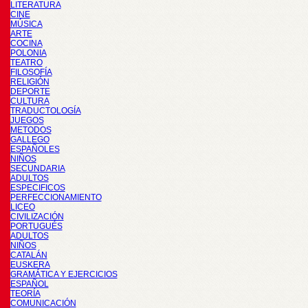
LITERATURA
CINE
MÚSICA
ARTE
COCINA
POLONIA
TEATRO
FILOSOFÍA
RELIGIÓN
DEPORTE
CULTURA
TRADUCTOLOGÍA
JUEGOS
METODOS
GALLEGO
ESPAÑOLES
NIÑOS
SECUNDARIA
ADULTOS
ESPECIFICOS
PERFECCIONAMIENTO
LICEO
CIVILIZACIÓN
PORTUGUÉS
ADULTOS
NIÑOS
CATALÁN
EUSKERA
GRAMÁTICA Y EJERCICIOS
ESPAÑOL
TEORÍA
COMUNICACIÓN