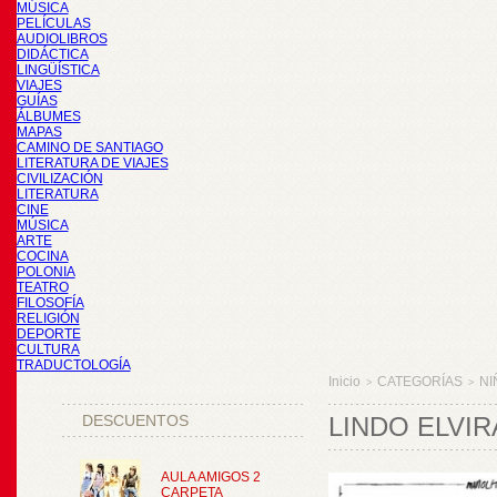
MÚSICA
PELÍCULAS
AUDIOLIBROS
DIDÁCTICA
LINGÜÍSTICA
VIAJES
GUÍAS
ÁLBUMES
MAPAS
CAMINO DE SANTIAGO
LITERATURA DE VIAJES
CIVILIZACIÓN
LITERATURA
CINE
MÚSICA
ARTE
COCINA
POLONIA
TEATRO
FILOSOFÍA
RELIGIÓN
DEPORTE
CULTURA
TRADUCTOLOGÍA
Inicio
CATEGORÍAS
NI
>
>
DESCUENTOS
LINDO ELVI
AULA AMIGOS 2
CARPETA