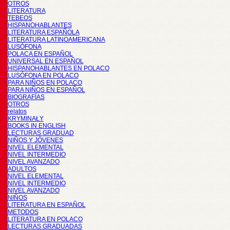
OTROS
LITERATURA
TEBEOS
HISPANOHABLANTES
LITERATURA ESPAÑOLA
LITERATURA LATINOAMERICANA
LUSÓFONA
POLACA EN ESPAÑOL
UNIVERSAL EN ESPAÑOL
HISPANOHABLANTES EN POLACO
LUSÓFONA EN POLACO
PARA NIÑOS EN POLACO
PARA NIÑOS EN ESPAÑOL
BIOGRAFÍAS
OTROS
relatos
KRYMINAŁY
BOOKS IN ENGLISH
LECTURAS GRADUAD
NIÑOS Y JÓVENES
NIVEL ELEMENTAL
NIVEL INTERMEDIO
NIVEL AVANZADO
ADULTOS
NIVEL ELEMENTAL
NIVEL INTERMEDIO
NIVEL AVANZADO
NIÑOS
LITERATURA EN ESPAÑOL
METODOS
LITERATURA EN POLACO
LECTURAS GRADUADAS