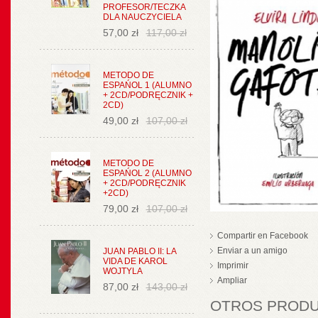
PROFESOR/TECZKA
DLA NAUCZYCIELA
57,00 zł
117,00 zł
METODO DE
ESPAŃOL 1 (ALUMNO
+ 2CD/PODRĘCZNIK +
2CD)
49,00 zł
107,00 zł
METODO DE
ESPAŃOL 2 (ALUMNO
+ 2CD/PODRĘCZNIK
+2CD)
79,00 zł
107,00 zł
Compartir en Facebook
Enviar a un amigo
JUAN PABLO II: LA
VIDA DE KAROL
Imprimir
WOJTYLA
Ampliar
87,00 zł
143,00 zł
OTROS PRODUC