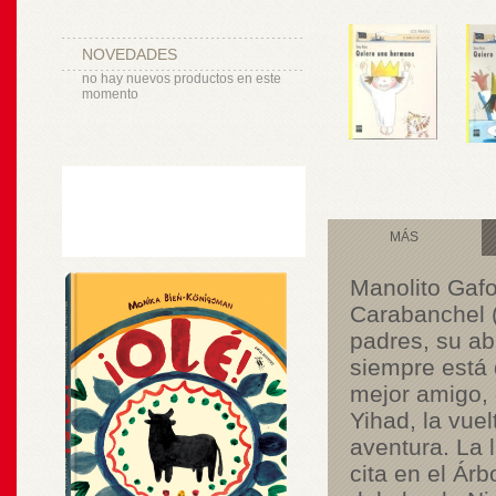
NOVEDADES
no hay nuevos productos en este
momento
MÁS
Manolito Gafo
Carabanchel (
padres, su ab
siempre está 
mejor amigo, 
Yihad, la vue
aventura. La
cita en el Ár