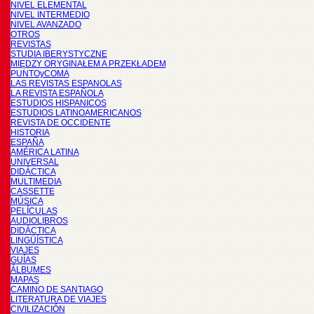
NIVEL ELEMENTAL
NIVEL INTERMEDIO
NIVEL AVANZADO
OTROS
REVISTAS
STUDIA IBERYSTYCZNE
MIĘDZY ORYGINAŁEM A PRZEKŁADEM
PUNTOyCOMA
LAS REVISTAS ESPANOLAS
LA REVISTA ESPAÑOLA
ESTUDIOS HISPANICOS
ESTUDIOS LATINOAMERICANOS
REVISTA DE OCCIDENTE
HISTORIA
ESPAÑA
AMÉRICA LATINA
UNIVERSAL
DIDÁCTICA
MULTIMEDIA
CASSETTE
MÚSICA
PELÍCULAS
AUDIOLIBROS
DIDÁCTICA
LINGÜÍSTICA
VIAJES
GUÍAS
ÁLBUMES
MAPAS
CAMINO DE SANTIAGO
LITERATURA DE VIAJES
CIVILIZACIÓN