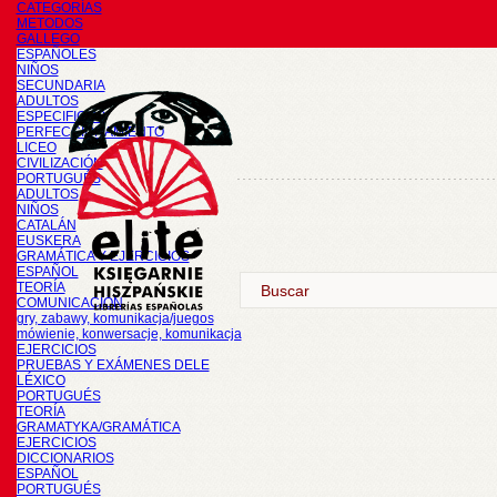
CATEGORÍAS
METODOS
GALLEGO
ESPAÑOLES
NIÑOS
SECUNDARIA
ADULTOS
ESPECIFICOS
PERFECCIONAMIENTO
LICEO
CIVILIZACIÓN
PORTUGUÉS
ADULTOS
NIÑOS
CATALÁN
EUSKERA
GRAMÁTICA Y EJERCICIOS
ESPAÑOL
TEORÍA
COMUNICACIÓN
gry, zabawy, komunikacja/juegos
mówienie, konwersacje, komunikacja
EJERCICIOS
PRUEBAS Y EXÁMENES DELE
LÉXICO
PORTUGUÉS
TEORÍA
GRAMATYKA/GRAMÁTICA
EJERCICIOS
DICCIONARIOS
ESPAÑOL
PORTUGUÉS