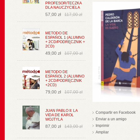
PROFESOR/TECZKA
DLA NAUCZYCIELA
57,00 zł
117,00 zł
METODO DE
ESPAŃOL 1 (ALUMNO
+ 2CD/PODRĘCZNIK +
2CD)
49,00 zł
107,00 zł
METODO DE
ESPAŃOL 2 (ALUMNO
+ 2CD/PODRĘCZNIK
+2CD)
79,00 zł
107,00 zł
JUAN PABLO II: LA
Compartir en Facebook
VIDA DE KAROL
Enviar a un amigo
WOJTYLA
Imprimir
87,00 zł
143,00 zł
Ampliar