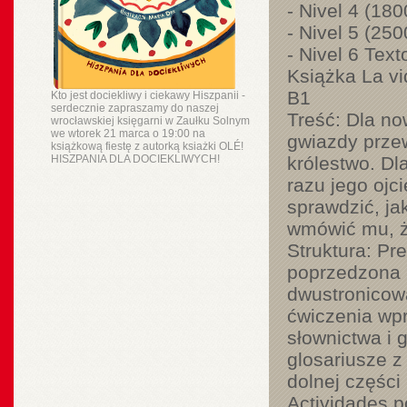
- Nivel 4 (18
- Nivel 5 (25
- Nivel 6 Text
Książka La v
B1
Kto jest dociekliwy i ciekawy Hiszpanii -
serdecznie zapraszamy do naszej
Treść: Dla no
wrocławskiej księgarni w Zaułku Solnym
we wtorek 21 marca o 19:00 na
gwiazdy przew
książkową fiestę z autorką ksiażki OLÉ!
HISZPANIA DLA DOCIEKLIWYCH!
królestwo. D
razu jego ojc
sprawdzić, jak
wmówić mu, że
Struktura: Pr
poprzedzona i
dwustronicową
ćwiczenia wpr
słownictwa i 
glosariusze 
dolnej części
Actividades p