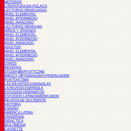
METODOS
LITERATURA EN POLACO
LECTURAS GRADUADAS
NIVEL ELEMENTAL
NIVEL INTERMEDIO
NIVEL AVANZADO
LECTURAS GRADUAD
NIÑOS Y JÓVENES
NIVEL ELEMENTAL
NIVEL INTERMEDIO
NIVEL AVANZADO
ADULTOS
NIVEL ELEMENTAL
NIVEL INTERMEDIO
NIVEL AVANZADO
OTROS
REVISTAS
STUDIA IBERYSTYCZNE
MIĘDZY ORYGINAŁEM A PRZEKŁADEM
PUNTOyCOMA
LAS REVISTAS ESPANOLAS
LA REVISTA ESPAÑOLA
ESTUDIOS HISPANICOS
ESTUDIOS LATINOAMERICANOS
REVISTA DE OCCIDENTE
HISTORIA
ESPAÑA
AMÉRICA LATINA
UNIVERSAL
DIDÁCTICA
MULTIMEDIA
CASSETTE