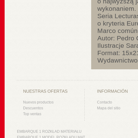
o najwyższą j
wykonaniem.
Seria Lectura
o kryteria Eu
Marco común e
Autor: Pedro 
Ilustracje Sar
Format: 15x21
Wydawnictwo
NUESTRAS OFERTAS
INFORMACIÓN
Nuevos productos
Contacto
Descuentos
Mapa del sitio
Top ventas
EMBARQUE 1 ROZKŁAD MATERIAŁU
EMBARQUE 1 MODEL ROZKŁADU MAT.