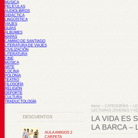
MÚSICA
PELÍCULAS
AUDIOLIBROS
DIDÁCTICA
LINGÜÍSTICA
VIAJES
GUÍAS
ÁLBUMES
MAPAS
CAMINO DE SANTIAGO
LITERATURA DE VIAJES
CIVILIZACIÓN
LITERATURA
CINE
MÚSICA
ARTE
COCINA
POLONIA
TEATRO
FILOSOFÍA
RELIGIÓN
DEPORTE
CULTURA
TRADUCTOLOGÍA
Inicio
CATEGORÍAS
LE
>
>
LECTURAS JOVENES Y ADU
DESCUENTOS
LA VIDA ES 
LA BARCA – 
AULA AMIGOS 2
CARPETA