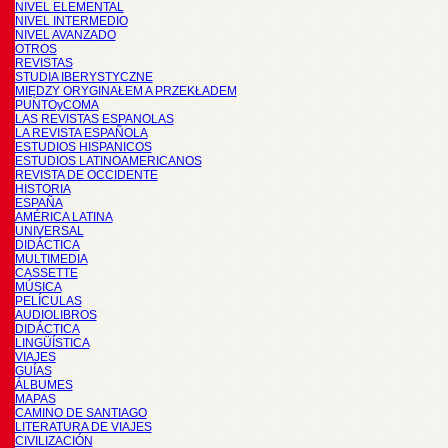
NIVEL ELEMENTAL
NIVEL INTERMEDIO
NIVEL AVANZADO
OTROS
REVISTAS
STUDIA IBERYSTYCZNE
MIĘDZY ORYGINAŁEM A PRZEKŁADEM
PUNTOyCOMA
LAS REVISTAS ESPANOLAS
LA REVISTA ESPAÑOLA
ESTUDIOS HISPANICOS
ESTUDIOS LATINOAMERICANOS
REVISTA DE OCCIDENTE
HISTORIA
ESPAÑA
AMÉRICA LATINA
UNIVERSAL
DIDÁCTICA
MULTIMEDIA
CASSETTE
MÚSICA
PELÍCULAS
AUDIOLIBROS
DIDÁCTICA
LINGÜÍSTICA
VIAJES
GUÍAS
ÁLBUMES
MAPAS
CAMINO DE SANTIAGO
LITERATURA DE VIAJES
CIVILIZACIÓN