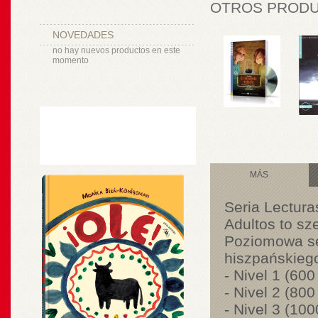
OTROS PRODUC
NOVEDADES
no hay nuevos productos en este
momento
MÁS
Seria Lectura
Adultos to sz
Poziomowa ser
hiszpańskieg
- Nivel 1 (600
- Nivel 2 (800
- Nivel 3 (10