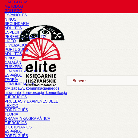
CATEGORÍAS
METODOS
GALLEGO
ESPAÑOLES
NIÑOS
SECUNDARIA
ADULTOS
ESPECIFICOS
PERFECCIONAMIENTO
LICEO
CIVILIZACIÓN
PORTUGUÉS
ADULTOS
NIÑOS
CATALÁN
EUSKERA
GRAMÁTICA Y EJERCICIOS
ESPAÑOL
TEORÍA
COMUNICACIÓN
gry, zabawy, komunikacja/juegos
mówienie, konwersacje, komunikacja
EJERCICIOS
PRUEBAS Y EXÁMENES DELE
LÉXICO
PORTUGUÉS
TEORÍA
GRAMATYKA/GRAMÁTICA
EJERCICIOS
DICCIONARIOS
ESPAÑOL
PORTUGUÉS