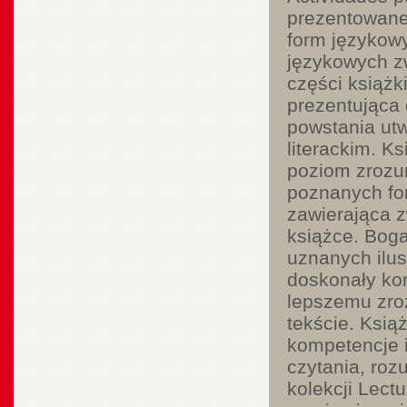
prezentowanej
form językow
językowych z
części książk
prezentująca 
powstania utw
literackim. K
poziom zrozum
poznanych fo
zawierająca 
książce. Boga
uznanych ilus
doskonały kom
lepszemu zroz
tekście. Ksią
kompetencje 
czytania, roz
kolekcji Lect