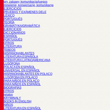
gry, zabawy, komunikacja/juegos
mówienie, konwersacje, komunikacja
EJERCICIOS
PRUEBAS Y EXÁMENES DELE
LÉXICO
PORTUGUÉS
TEORÍA
GRAMATYKA/GRAMÁTICA
EJERCICIOS
DICCIONARIOS
ESPAÑOL
PORTUGUÉS
OTROS
LITERATURA
TEBEOS
HISPANOHABLANTES
LITERATURA ESPAÑOLA
LITERATURA LATINOAMERICANA
LUSÓFONA
POLACA EN ESPAÑOL
UNIVERSAL EN ESPAÑOL
HISPANOHABLANTES EN POLACO
LUSÓFONA EN POLACO
PARA NIÑOS EN POLACO
PARA NIÑOS EN ESPAÑOL
BIOGRAFÍAS
OTROS
relatos
KRYMINAŁY
BOOKS IN ENGLISH
NIÑOS
LITERATURA EN ESPAÑOL