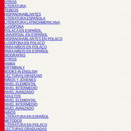
OTROS
LITERATURA
TEBEOS
HISPANOHABLANTES
LITERATURA ESPAÑOLA
LITERATURA LATINOAMERICANA
LUSÓFONA
POLACA EN ESPAÑOL
UNIVERSAL EN ESPAÑOL
HISPANOHABLANTES EN POLACO
LUSÓFONA EN POLACO
PARA NIÑOS EN POLACO
PARA NIÑOS EN ESPAÑOL
BIOGRAFÍAS
OTROS
relatos
KRYMINAŁY
BOOKS IN ENGLISH
LECTURAS GRADUAD
NIÑOS Y JÓVENES
NIVEL ELEMENTAL
NIVEL INTERMEDIO
NIVEL AVANZADO
ADULTOS
NIVEL ELEMENTAL
NIVEL INTERMEDIO
NIVEL AVANZADO
NIÑOS
LITERATURA EN ESPAÑOL
METODOS
LITERATURA EN POLACO
LECTURAS GRADUADAS