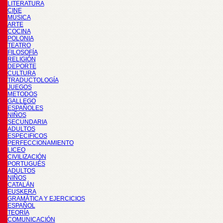
LITERATURA
CINE
MÚSICA
ARTE
COCINA
POLONIA
TEATRO
FILOSOFÍA
RELIGIÓN
DEPORTE
CULTURA
TRADUCTOLOGÍA
JUEGOS
METODOS
GALLEGO
ESPAÑOLES
NIÑOS
SECUNDARIA
ADULTOS
ESPECIFICOS
PERFECCIONAMIENTO
LICEO
CIVILIZACIÓN
PORTUGUÉS
ADULTOS
NIÑOS
CATALÁN
EUSKERA
GRAMÁTICA Y EJERCICIOS
ESPAÑOL
TEORÍA
COMUNICACIÓN