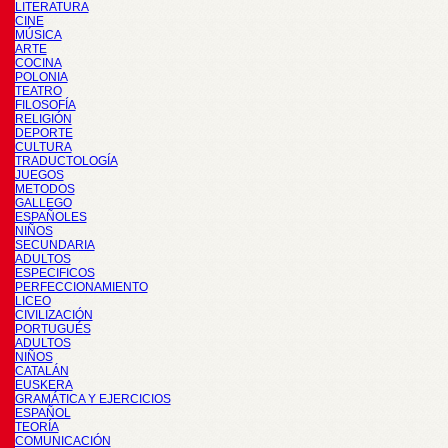
LITERATURA
CINE
MÚSICA
ARTE
COCINA
POLONIA
TEATRO
FILOSOFÍA
RELIGIÓN
DEPORTE
CULTURA
TRADUCTOLOGÍA
JUEGOS
METODOS
GALLEGO
ESPAÑOLES
NIÑOS
SECUNDARIA
ADULTOS
ESPECIFICOS
PERFECCIONAMIENTO
LICEO
CIVILIZACIÓN
PORTUGUÉS
ADULTOS
NIÑOS
CATALÁN
EUSKERA
GRAMÁTICA Y EJERCICIOS
ESPAÑOL
TEORÍA
COMUNICACIÓN