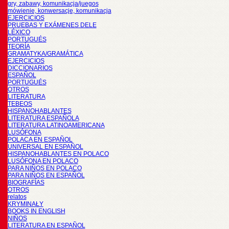
gry, zabawy, komunikacja/juegos
mówienie, konwersacje, komunikacja
EJERCICIOS
PRUEBAS Y EXÁMENES DELE
LÉXICO
PORTUGUÉS
TEORÍA
GRAMATYKA/GRAMÁTICA
EJERCICIOS
DICCIONARIOS
ESPAÑOL
PORTUGUÉS
OTROS
LITERATURA
TEBEOS
HISPANOHABLANTES
LITERATURA ESPAÑOLA
LITERATURA LATINOAMERICANA
LUSÓFONA
POLACA EN ESPAÑOL
UNIVERSAL EN ESPAÑOL
HISPANOHABLANTES EN POLACO
LUSÓFONA EN POLACO
PARA NIÑOS EN POLACO
PARA NIÑOS EN ESPAÑOL
BIOGRAFÍAS
OTROS
relatos
KRYMINAŁY
BOOKS IN ENGLISH
NIÑOS
LITERATURA EN ESPAÑOL