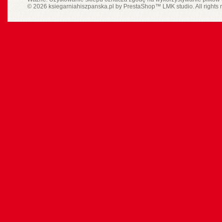
© 2026 ksiegarniahiszpanska.pl by
PrestaShop
™
LMK studio
. All rights