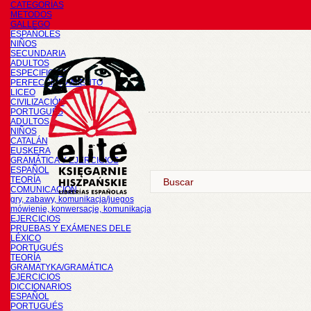
CATEGORÍAS
METODOS
GALLEGO
ESPAÑOLES
NIÑOS
SECUNDARIA
ADULTOS
ESPECIFICOS
PERFECCIONAMIENTO
LICEO
CIVILIZACIÓN
PORTUGUÉS
ADULTOS
NIÑOS
CATALÁN
EUSKERA
GRAMÁTICA Y EJERCICIOS
ESPAÑOL
TEORÍA
COMUNICACIÓN
gry, zabawy, komunikacja/juegos
mówienie, konwersacje, komunikacja
EJERCICIOS
PRUEBAS Y EXÁMENES DELE
LÉXICO
PORTUGUÉS
TEORÍA
GRAMATYKA/GRAMÁTICA
EJERCICIOS
DICCIONARIOS
ESPAÑOL
PORTUGUÉS