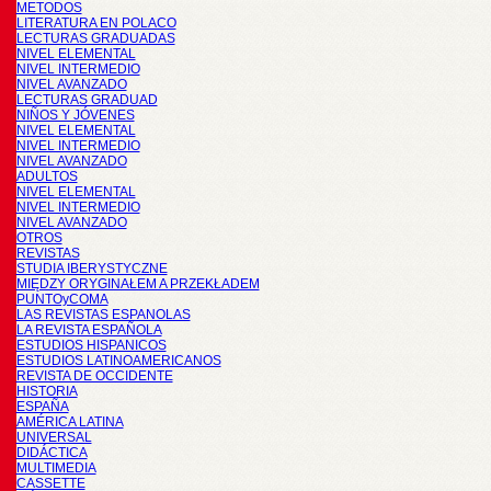
METODOS
LITERATURA EN POLACO
LECTURAS GRADUADAS
NIVEL ELEMENTAL
NIVEL INTERMEDIO
NIVEL AVANZADO
LECTURAS GRADUAD
NIÑOS Y JÓVENES
NIVEL ELEMENTAL
NIVEL INTERMEDIO
NIVEL AVANZADO
ADULTOS
NIVEL ELEMENTAL
NIVEL INTERMEDIO
NIVEL AVANZADO
OTROS
REVISTAS
STUDIA IBERYSTYCZNE
MIĘDZY ORYGINAŁEM A PRZEKŁADEM
PUNTOyCOMA
LAS REVISTAS ESPANOLAS
LA REVISTA ESPAÑOLA
ESTUDIOS HISPANICOS
ESTUDIOS LATINOAMERICANOS
REVISTA DE OCCIDENTE
HISTORIA
ESPAÑA
AMÉRICA LATINA
UNIVERSAL
DIDÁCTICA
MULTIMEDIA
CASSETTE