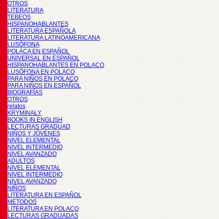
OTROS
LITERATURA
TEBEOS
HISPANOHABLANTES
LITERATURA ESPAÑOLA
LITERATURA LATINOAMERICANA
LUSÓFONA
POLACA EN ESPAÑOL
UNIVERSAL EN ESPAÑOL
HISPANOHABLANTES EN POLACO
LUSÓFONA EN POLACO
PARA NIÑOS EN POLACO
PARA NIÑOS EN ESPAÑOL
BIOGRAFÍAS
OTROS
relatos
KRYMINAŁY
BOOKS IN ENGLISH
LECTURAS GRADUAD
NIÑOS Y JÓVENES
NIVEL ELEMENTAL
NIVEL INTERMEDIO
NIVEL AVANZADO
ADULTOS
NIVEL ELEMENTAL
NIVEL INTERMEDIO
NIVEL AVANZADO
NIÑOS
LITERATURA EN ESPAÑOL
METODOS
LITERATURA EN POLACO
LECTURAS GRADUADAS