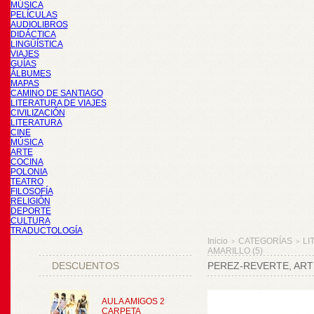
MÚSICA
PELÍCULAS
AUDIOLIBROS
DIDÁCTICA
LINGÜÍSTICA
VIAJES
GUÍAS
ÁLBUMES
MAPAS
CAMINO DE SANTIAGO
LITERATURA DE VIAJES
CIVILIZACIÓN
LITERATURA
CINE
MÚSICA
ARTE
COCINA
POLONIA
TEATRO
FILOSOFÍA
RELIGIÓN
DEPORTE
CULTURA
TRADUCTOLOGÍA
Inicio
CATEGORÍAS
LI
>
>
AMARILLO (5)
DESCUENTOS
PEREZ-REVERTE, ART
AULA AMIGOS 2
CARPETA