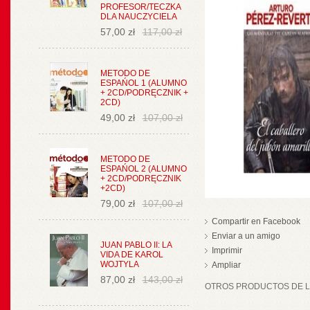
PROFESOR/TECZKA
DLA NAUCZYCIELA
57,00 zł
117,00 zł
METODO DE
ESPAŃOL 1 (ALUMNO
+ 2CD/PODRĘCZNIK +
2CD)
49,00 zł
107,00 zł
METODO DE
ESPAŃOL 2 (ALUMNO
+ 2CD/PODRĘCZNIK
+2CD)
79,00 zł
107,00 zł
Compartir en Facebook
Enviar a un amigo
JUAN PABLO II: LA
Imprimir
VIDA DE KAROL
WOJTYLA
Ampliar
87,00 zł
143,00 zł
OTROS PRODUCTOS DE LA