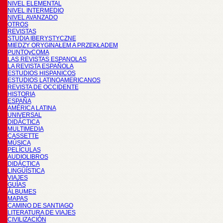
NIVEL ELEMENTAL
NIVEL INTERMEDIO
NIVEL AVANZADO
OTROS
REVISTAS
STUDIA IBERYSTYCZNE
MIĘDZY ORYGINAŁEM A PRZEKŁADEM
PUNTOyCOMA
LAS REVISTAS ESPANOLAS
LA REVISTA ESPAÑOLA
ESTUDIOS HISPANICOS
ESTUDIOS LATINOAMERICANOS
REVISTA DE OCCIDENTE
HISTORIA
ESPAÑA
AMÉRICA LATINA
UNIVERSAL
DIDÁCTICA
MULTIMEDIA
CASSETTE
MÚSICA
PELÍCULAS
AUDIOLIBROS
DIDÁCTICA
LINGÜÍSTICA
VIAJES
GUÍAS
ÁLBUMES
MAPAS
CAMINO DE SANTIAGO
LITERATURA DE VIAJES
CIVILIZACIÓN