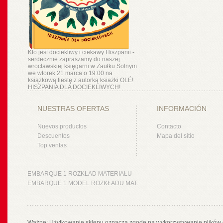
Kto jest dociekliwy i ciekawy Hiszpanii -
serdecznie zapraszamy do naszej
wrocławskiej księgarni w Zaułku Solnym
we wtorek 21 marca o 19:00 na
książkową fiestę z autorką ksiażki OLÉ!
HISZPANIA DLA DOCIEKLIWYCH!
NUESTRAS OFERTAS
INFORMACIÓN
Nuevos productos
Contacto
Descuentos
Mapa del sitio
Top ventas
EMBARQUE 1 ROZKŁAD MATERIAŁU
EMBARQUE 1 MODEL ROZKŁADU MAT.
Ważne: Użytkowanie sklepu oznacza zgodę na wykorzystywanie plików 