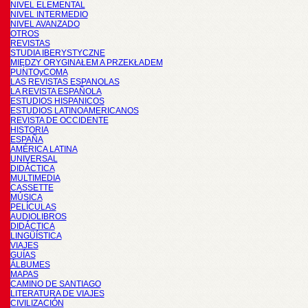
NIVEL ELEMENTAL
NIVEL INTERMEDIO
NIVEL AVANZADO
OTROS
REVISTAS
STUDIA IBERYSTYCZNE
MIĘDZY ORYGINAŁEM A PRZEKŁADEM
PUNTOyCOMA
LAS REVISTAS ESPANOLAS
LA REVISTA ESPAÑOLA
ESTUDIOS HISPANICOS
ESTUDIOS LATINOAMERICANOS
REVISTA DE OCCIDENTE
HISTORIA
ESPAÑA
AMÉRICA LATINA
UNIVERSAL
DIDÁCTICA
MULTIMEDIA
CASSETTE
MÚSICA
PELÍCULAS
AUDIOLIBROS
DIDÁCTICA
LINGÜÍSTICA
VIAJES
GUÍAS
ÁLBUMES
MAPAS
CAMINO DE SANTIAGO
LITERATURA DE VIAJES
CIVILIZACIÓN