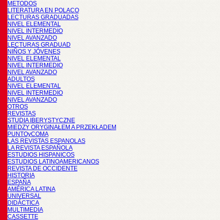
METODOS
LITERATURA EN POLACO
LECTURAS GRADUADAS
NIVEL ELEMENTAL
NIVEL INTERMEDIO
NIVEL AVANZADO
LECTURAS GRADUAD
NIÑOS Y JÓVENES
NIVEL ELEMENTAL
NIVEL INTERMEDIO
NIVEL AVANZADO
ADULTOS
NIVEL ELEMENTAL
NIVEL INTERMEDIO
NIVEL AVANZADO
OTROS
REVISTAS
STUDIA IBERYSTYCZNE
MIĘDZY ORYGINAŁEM A PRZEKŁADEM
PUNTOyCOMA
LAS REVISTAS ESPANOLAS
LA REVISTA ESPAÑOLA
ESTUDIOS HISPANICOS
ESTUDIOS LATINOAMERICANOS
REVISTA DE OCCIDENTE
HISTORIA
ESPAÑA
AMÉRICA LATINA
UNIVERSAL
DIDÁCTICA
MULTIMEDIA
CASSETTE