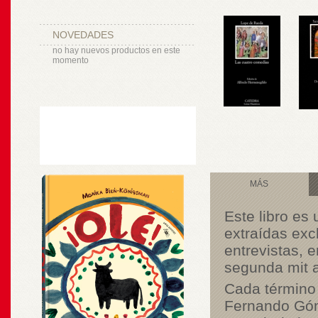
NOVEDADES
no hay nuevos productos en este
momento
MÁS
Este libro es
extraídas exc
entrevistas, 
segunda mit a
Cada término 
Fernando Góm