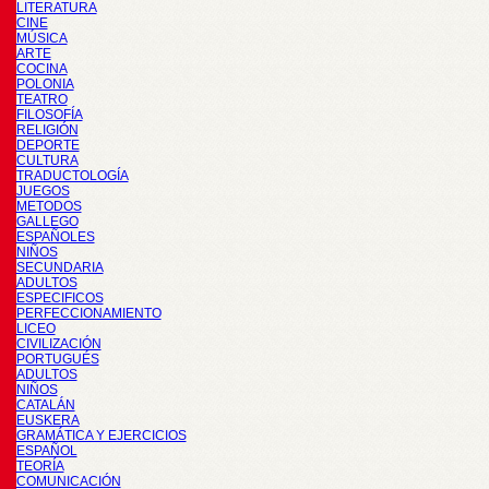
LITERATURA
CINE
MÚSICA
ARTE
COCINA
POLONIA
TEATRO
FILOSOFÍA
RELIGIÓN
DEPORTE
CULTURA
TRADUCTOLOGÍA
JUEGOS
METODOS
GALLEGO
ESPAÑOLES
NIÑOS
SECUNDARIA
ADULTOS
ESPECIFICOS
PERFECCIONAMIENTO
LICEO
CIVILIZACIÓN
PORTUGUÉS
ADULTOS
NIÑOS
CATALÁN
EUSKERA
GRAMÁTICA Y EJERCICIOS
ESPAÑOL
TEORÍA
COMUNICACIÓN