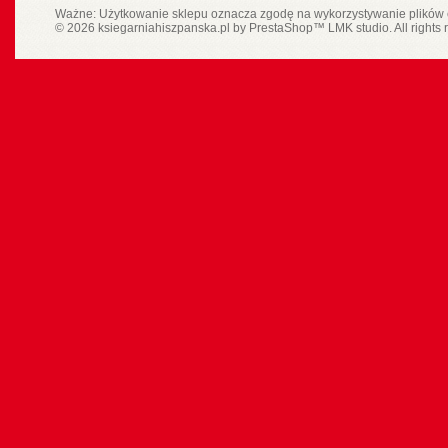
Ważne: Użytkowanie sklepu oznacza zgodę na wykorzystywanie plików 
© 2026 ksiegarniahiszpanska.pl by
PrestaShop
™
LMK studio
. All rights