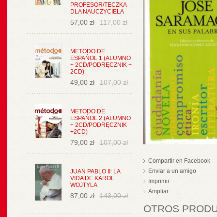
PROFESOR/TECZKA
DLA NAUCZYCIELA
57,00 zł
117,00 zł
METODO DE
ESPAŃOL 1 (ALUMNO
+ 2CD/PODRĘCZNIK +
2CD)
49,00 zł
107,00 zł
METODO DE
ESPAŃOL 2 (ALUMNO
+ 2CD/PODRĘCZNIK
+2CD)
79,00 zł
107,00 zł
Compartir en Facebook
Enviar a un amigo
JUAN PABLO II: LA
VIDA DE KAROL
Imprimir
WOJTYLA
Ampliar
87,00 zł
143,00 zł
OTROS PRODUC