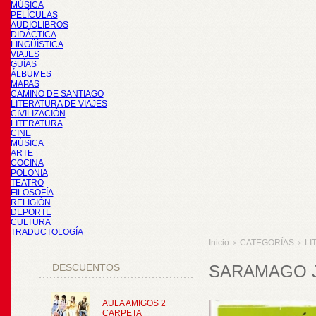
MÚSICA
PELÍCULAS
AUDIOLIBROS
DIDÁCTICA
LINGÜÍSTICA
VIAJES
GUÍAS
ÁLBUMES
MAPAS
CAMINO DE SANTIAGO
LITERATURA DE VIAJES
CIVILIZACIÓN
LITERATURA
CINE
MÚSICA
ARTE
COCINA
POLONIA
TEATRO
FILOSOFÍA
RELIGIÓN
DEPORTE
CULTURA
TRADUCTOLOGÍA
Inicio
CATEGORÍAS
LI
>
>
DESCUENTOS
SARAMAGO J
AULA AMIGOS 2
CARPETA