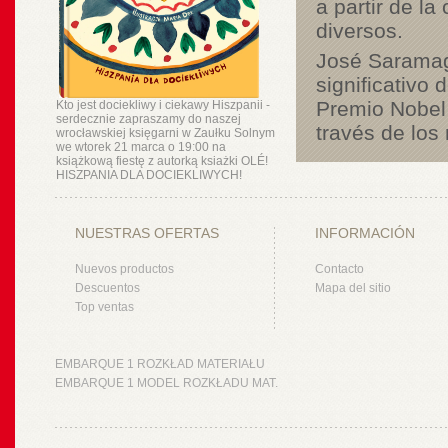
a partir de l
diversos.
José Saramago
significativo
Premio Nobel 
Kto jest dociekliwy i ciekawy Hiszpanii -
serdecznie zapraszamy do naszej
través de los
wrocławskiej księgarni w Zaułku Solnym
we wtorek 21 marca o 19:00 na
książkową fiestę z autorką ksiażki OLÉ!
HISZPANIA DLA DOCIEKLIWYCH!
NUESTRAS OFERTAS
INFORMACIÓN
Nuevos productos
Contacto
Descuentos
Mapa del sitio
Top ventas
EMBARQUE 1 ROZKŁAD MATERIAŁU
EMBARQUE 1 MODEL ROZKŁADU MAT.