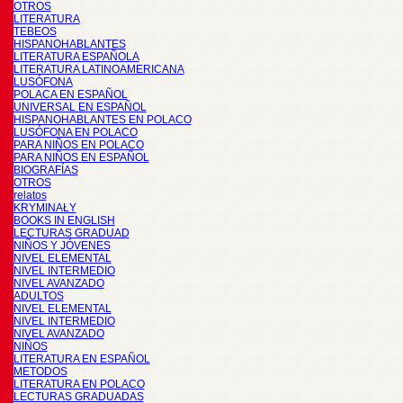
OTROS
LITERATURA
TEBEOS
HISPANOHABLANTES
LITERATURA ESPAÑOLA
LITERATURA LATINOAMERICANA
LUSÓFONA
POLACA EN ESPAÑOL
UNIVERSAL EN ESPAÑOL
HISPANOHABLANTES EN POLACO
LUSÓFONA EN POLACO
PARA NIÑOS EN POLACO
PARA NIÑOS EN ESPAÑOL
BIOGRAFÍAS
OTROS
relatos
KRYMINAŁY
BOOKS IN ENGLISH
LECTURAS GRADUAD
NIÑOS Y JÓVENES
NIVEL ELEMENTAL
NIVEL INTERMEDIO
NIVEL AVANZADO
ADULTOS
NIVEL ELEMENTAL
NIVEL INTERMEDIO
NIVEL AVANZADO
NIÑOS
LITERATURA EN ESPAÑOL
METODOS
LITERATURA EN POLACO
LECTURAS GRADUADAS