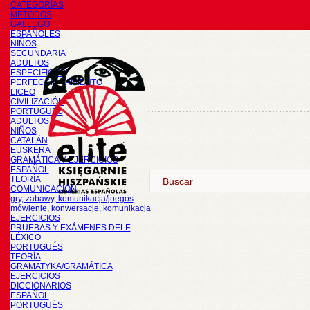
CATEGORÍAS
METODOS
GALLEGO
ESPAÑOLES
NIÑOS
SECUNDARIA
ADULTOS
ESPECIFICOS
PERFECCIONAMIENTO
LICEO
CIVILIZACIÓN
PORTUGUÉS
ADULTOS
NIÑOS
CATALÁN
EUSKERA
GRAMÁTICA Y EJERCICIOS
ESPAÑOL
TEORÍA
COMUNICACIÓN
gry, zabawy, komunikacja/juegos
mówienie, konwersacje, komunikacja
EJERCICIOS
PRUEBAS Y EXÁMENES DELE
LÉXICO
PORTUGUÉS
TEORÍA
GRAMATYKA/GRAMÁTICA
EJERCICIOS
DICCIONARIOS
ESPAÑOL
PORTUGUÉS