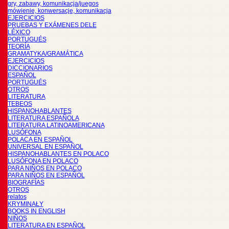
gry, zabawy, komunikacja/juegos
mówienie, konwersacje, komunikacja
EJERCICIOS
PRUEBAS Y EXÁMENES DELE
LÉXICO
PORTUGUÉS
TEORÍA
GRAMATYKA/GRAMÁTICA
EJERCICIOS
DICCIONARIOS
ESPAÑOL
PORTUGUÉS
OTROS
LITERATURA
TEBEOS
HISPANOHABLANTES
LITERATURA ESPAÑOLA
LITERATURA LATINOAMERICANA
LUSÓFONA
POLACA EN ESPAÑOL
UNIVERSAL EN ESPAÑOL
HISPANOHABLANTES EN POLACO
LUSÓFONA EN POLACO
PARA NIÑOS EN POLACO
PARA NIÑOS EN ESPAÑOL
BIOGRAFÍAS
OTROS
relatos
KRYMINAŁY
BOOKS IN ENGLISH
NIÑOS
LITERATURA EN ESPAÑOL